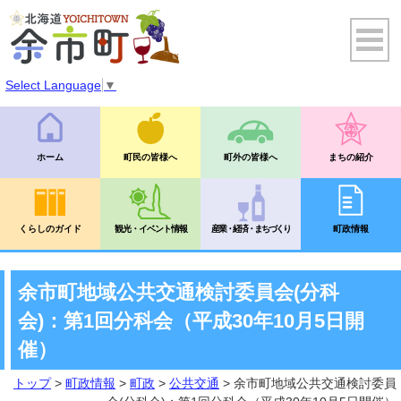
Select Language
▼
ホーム
町民の皆様へ
町外の皆様へ
まちの紹介
くらしのガイド
観光・イベント情報
産業・経済・まちづくり
町政情報
余市町地域公共交通検討委員会(分科
会)：第1回分科会（平成30年10月5日開
催）
トップ
>
町政情報
>
町政
>
公共交通
> 余市町地域公共交通検討委員