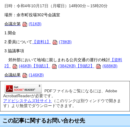
日時：令和4年10月17日（月曜日）14時00分～15時20分
場所：余市町役場302号会議室
会議次第
(51KB)
1.開会
2.委員について
【資料1】
(78KB)
3.協議事項
郊外部において地域に親しまれる公共交通の運行の検討
【資料
2】
(46KB)
【別紙1】
(3842KB)
【別紙2】
(688KB)
会議結果
(146KB)
PDFファイルをご覧になるには、Adobe
AcrobatReaderが必要です。
アドビシステムズ社サイト
（このリンクは別ウィンドウで開きま
す）より無償でダウンロードできます。
この記事に関するお問い合わせ先