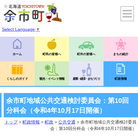
Select Language
▼
ホーム
町民の皆様へ
町外の皆様へ
まちの紹介
くらしのガイド
観光・イベント情報
産業・経済・まちづくり
町政情報
余市町地域公共交通検討委員会：第10回
分科会（令和4年10月17日開催）
トップ
>
町政情報
>
町政
>
公共交通
> 余市町地域公共交通検討委員
会：第10回分科会（令和4年10月17日開催）