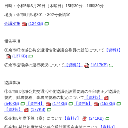
日時：令和5年6月29日（木曜日）15時30分～16時30分
場所：余市町役場301・302号会議室
会議次第
(124KB)
報告事項
①余市町地域公共交通活性化協議会委員の就任について
【資料1】
(137KB)
②余市循環線の運行状況について
【資料2】
(1617KB)
協議事項
①余市町地域公共交通活性化協議会設置要綱の全部改正／協議会
規約、財務規程、事務局規程の制定について
【資料3】
(540KB)
【資料4】
(174KB)
【資料5】
(153KB)
【資料6】
(177KB)
②令和5年度予算（案）について
【資料7】
(241KB)
③令和6補助年度地域公共交通計画認定申請について
【資料8】