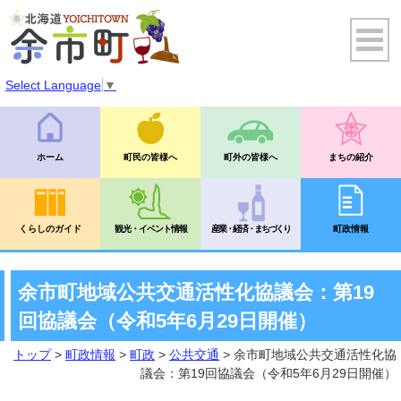
Select Language
▼
ホーム
町民の皆様へ
町外の皆様へ
まちの紹介
くらしのガイド
観光・イベント情報
産業・経済・まちづくり
町政情報
余市町地域公共交通活性化協議会：第19
回協議会（令和5年6月29日開催）
トップ
>
町政情報
>
町政
>
公共交通
> 余市町地域公共交通活性化協
議会：第19回協議会（令和5年6月29日開催）