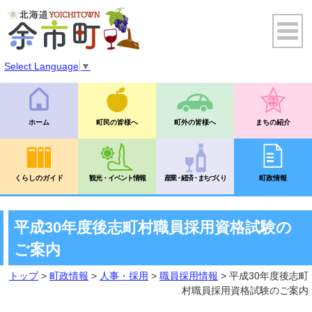
Select Language
▼
ホーム
町民の皆様へ
町外の皆様へ
まちの紹介
くらしのガイド
観光・イベント情報
産業・経済・まちづくり
町政情報
平成30年度後志町村職員採用資格試験の
ご案内
トップ
>
町政情報
>
人事・採用
>
職員採用情報
> 平成30年度後志町
村職員採用資格試験のご案内