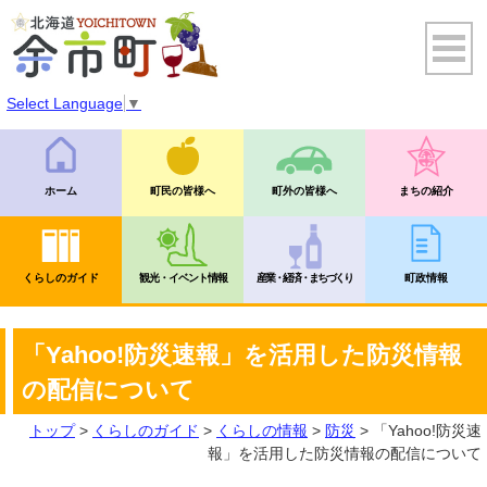
Select Language
▼
ホーム
町民の皆様へ
町外の皆様へ
まちの紹介
くらしのガイド
観光・イベント情報
産業・経済・まちづくり
町政情報
「Yahoo!防災速報」を活用した防災情報
の配信について
トップ
>
くらしのガイド
>
くらしの情報
>
防災
> 「Yahoo!防災速
報」を活用した防災情報の配信について