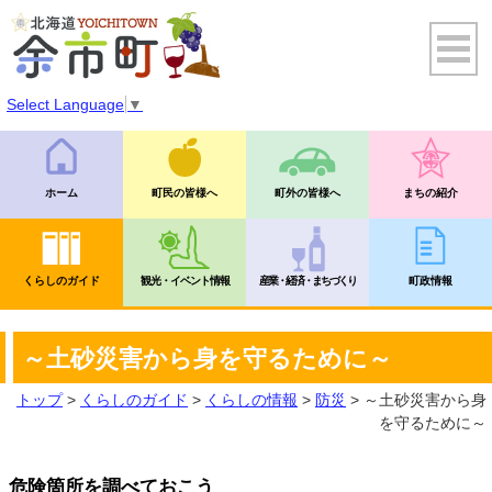
Select Language
▼
ホーム
町民の皆様へ
町外の皆様へ
まちの紹介
くらしのガイド
観光・イベント情報
産業・経済・まちづくり
町政情報
～土砂災害から身を守るために～
トップ
>
くらしのガイド
>
くらしの情報
>
防災
> ～土砂災害から身
を守るために～
危険箇所を調べておこう