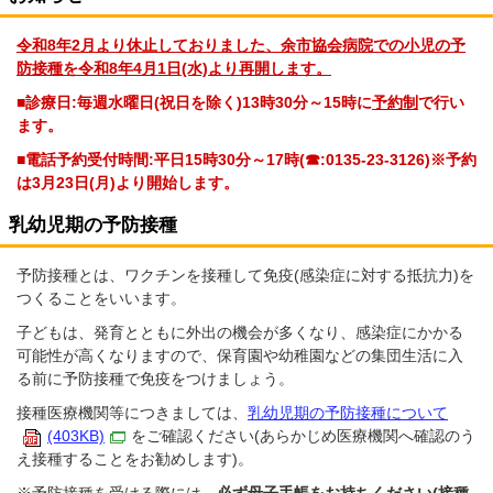
令和8年2月より休止しておりました、余市協会病院での小児の予
防接種を令和8年4月1日(水)より再開します。
■診療日:毎週水曜日(祝日を除く)13時30分～15時に
予約制
で行い
ます。
■電話予約受付時間:平日15時30分～17時(☎:0135-23-3126)※予約
は3月23日(月)より開始します。
乳幼児期の予防接種
予防接種とは、ワクチンを接種して免疫(感染症に対する抵抗力)を
つくることをいいます。
子どもは、発育とともに外出の機会が多くなり、感染症にかかる
可能性が高くなりますので、保育園や幼稚園などの集団生活に入
る前に予防接種で免疫をつけましょう。
接種医療機関等につきましては、
乳幼児期の予防接種について
(403KB)
をご確認ください(あらかじめ医療機関へ確認のう
え接種することをお勧めします)。