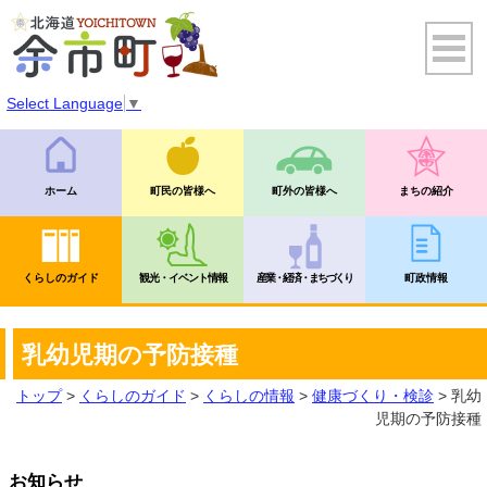
Select Language
▼
ホーム
町民の皆様へ
町外の皆様へ
まちの紹介
くらしのガイド
観光・イベント情報
産業・経済・まちづくり
町政情報
乳幼児期の予防接種
トップ
>
くらしのガイド
>
くらしの情報
>
健康づくり・検診
> 乳幼
児期の予防接種
お知らせ