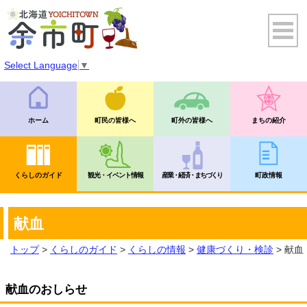
Select Language
▼
ホーム
町民の皆様へ
町外の皆様へ
まちの紹介
くらしのガイド
観光・イベント情報
産業・経済・まちづくり
町政情報
献血
トップ
>
くらしのガイド
>
くらしの情報
>
健康づくり・検診
> 献血
献血のおしらせ