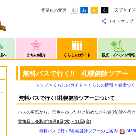
文字サイズ
あ
あ
あ
あ
背景色の変更
サイトマップ
様へ
まちの紹介
くらしのガイド
観光・イベント情報
無料バスで行く‼ 札幌健診ツアー
トップ
>
くらしのガイド
>
くらしの情報
>
健康づく
無料バスで行く‼札幌健診ツアーについて
バスの車窓から、景色をゆったりと眺めながら健(検)診へ行
実施日：令和8年9月9日(水)～11日(金)
無料バスで行く‼札幌健診ツアーのご案内
(438