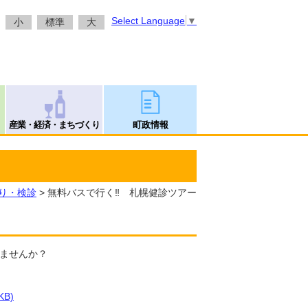
Select Language
▼
小
標準
大
産業・経済・まちづくり
町政情報
り・検診
> 無料バスで行く‼ 札幌健診ツアー
きませんか？
KB)