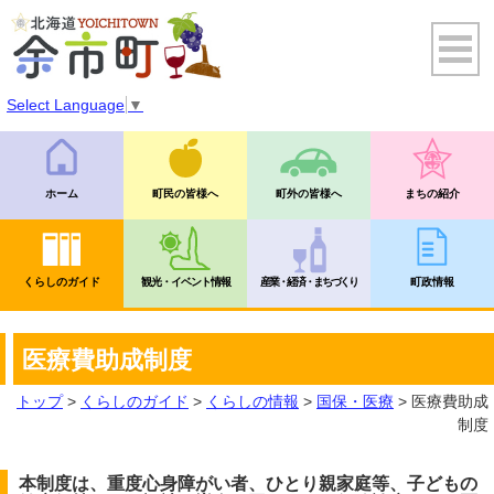
Select Language
▼
ホーム
町民の皆様へ
町外の皆様へ
まちの紹介
くらしのガイド
観光・イベント情報
産業・経済・まちづくり
町政情報
医療費助成制度
トップ
>
くらしのガイド
>
くらしの情報
>
国保・医療
> 医療費助成
制度
本制度は、重度心身障がい者、ひとり親家庭等、子どもの