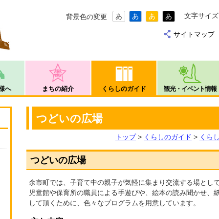
文字サイズ
あ
あ
あ
あ
背景色の変更
サイトマップ
様へ
まちの紹介
くらしのガイド
観光・イベント情報
つどいの広場
トップ
>
くらしのガイド
>
くら
つどいの広場
余市町では、子育て中の親子が気軽に集まり交流する場として
児童館や保育所の職員による手遊びや、絵本の読み聞かせ、
して頂くために、色々なプログラムを用意しています。