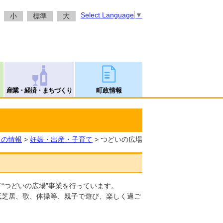
Select Language
▼
小
標準
大
産業・経済・まちづくり
町政情報
しの情報
>
妊娠・出産・子育て
> つどいの広場
“つどいの広場”事業を行っています。
紙芝居、歌、体操等、親子で遊び、楽しく過ご