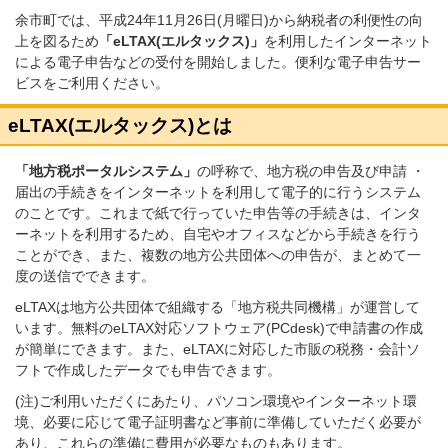
余市町では、平成24年11月26日(月曜日)から納税者の利便性の向
上を図るため
「eLTAX(エルタックス)」
を利用したインターネット
による電子申告などの受付を開始しました。便利な電子申告サー
ビスをご利用ください。
eLTAX(エルタックス)とは
「地方税ポータルシステム」
の呼称で、地方税の申告及び申請 ・
届出の手続きをインターネットを利用して電子的に行うシステム
のことです。これまで紙で行っていた申告等の手続きは、インタ
ーネットを利用するため、自宅やオフィスなどから手続きを行う
ことができ、また、複数の地方公共団体への申告が、まとめて一
度の送信でできます。
eLTAXは地方公共団体で組織する「地方税共同機構」が運営して
います。無料のeLTAX対応ソフトウェア(PCdesk)で申請書の作成
が簡単にできます。また、eLTAXに対応した市販の税務・会計ソ
フトで作成したデータでも申告できます。
(注)ご利用いただくにあたり、パソコン環境やインターネット環
境、必要に応じて電子証明書など事前に準備していただく必要が
あり、これらの準備に費用が必要なものもあります。