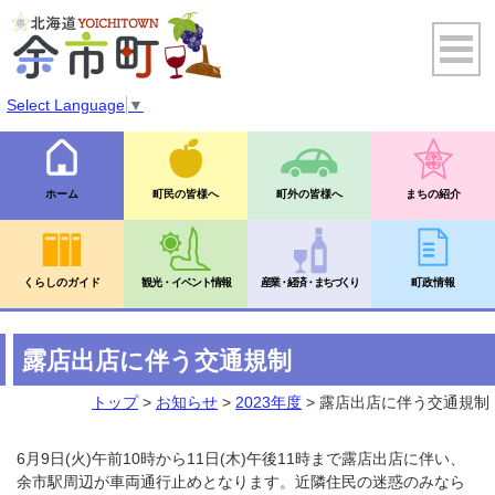
Select Language
▼
ホーム
町民の皆様へ
町外の皆様へ
まちの紹介
くらしのガイド
観光・イベント情報
産業・経済・まちづくり
町政情報
露店出店に伴う交通規制
トップ
>
お知らせ
>
2023年度
> 露店出店に伴う交通規制
6月9日(火)午前10時から11日(木)午後11時まで露店出店に伴い、
余市駅周辺が車両通行止めとなります。近隣住民の迷惑のみなら