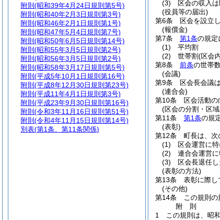
(3)
区会の収入は
附則
(昭和39年4月24日規則第5号)
(役員等の届出)
附則
(昭和40年2月3日規則第3号)
第6条
区会を設立
附則
(昭和46年2月1日規則第1号)
(報償金)
附則
(昭和47年5月4日規則第7号)
第7条
第1条
の規定
附則
(昭和50年6月5日規則第14号)
(1)
平均割
附則
(昭和55年3月5日規則第2号)
(2)
世帯割
(区会
附則
(昭和56年3月5日規則第2号)
第8条
前条
の世帯
附則
(昭和58年3月17日規則第5号)
(会議)
附則
(平成5年10月1日規則第16号)
第9条
区会長会議
附則
(平成8年12月30日規則第23号)
(連合会)
附則
(平成11年4月1日規則第3号)
第10条
区会活動の
附則
(平成23年9月30日規則第16号)
(区会の分割・区域
附則
(令和3年11月16日規則第51号)
第11条
第1条
の規
附則
(令和4年11月15日規則第14号)
(表彰)
別表
(第1条、第11条関係)
第12条
町長は、次
(1)
区会運営に特
(2)
連合会運営に
(3)
区会長退任し
(表彰の方法)
第13条
表彰に際し
(その他)
第14条
この規則の
附
則
1
この規則は、昭和