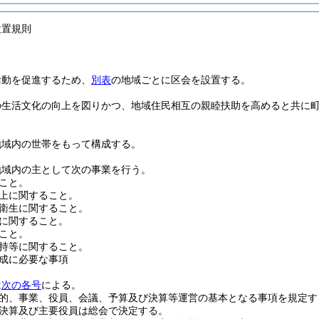
設置規則
活動を促進するため、
別表
の地域ごとに区会を設置する。
の生活文化の向上を図りかつ、地域住民相互の親睦扶助を高めると共に
地域内の世帯をもって構成する。
地域内の主として次の事業を行う。
こと。
上に関すること。
衛生に関すること。
に関すること。
こと。
持等に関すること。
成に必要な事項
は
次の各号
による。
的、事業、役員、会議、予算及び決算等運営の基本となる事項を規定す
決算及び主要役員は総会で決定する。