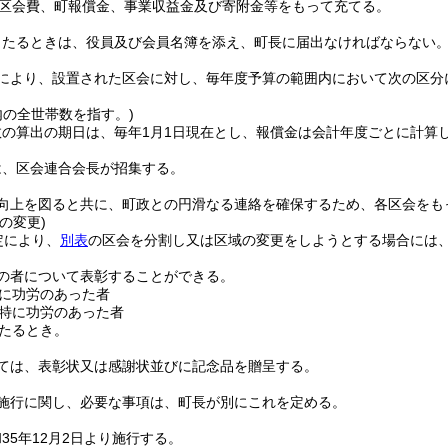
区会費、町報償金、事業収益金及び寄附金等をもって充てる。
したるときは、役員及び会員名簿を添え、町長に届出なければならない
により、設置された区会に対し、毎年度予算の範囲内において次の区分
内の全世帯数を指す。)
数の算出の期日は、毎年1月1日現在とし、報償金は会計年度ごとに計算
は、区会連合会長が招集する。
向上を図ると共に、町政との円滑なる連絡を確保するため、各区会をも
の変更)
定により、
別表
の区会を分割し又は区域の変更をしようとする場合には
の者について表彰することができる。
に功労のあった者
特に功労のあった者
たるとき。
ては、表彰状又は感謝状並びに記念品を贈呈する。
施行に関し、必要な事項は、町長が別にこれを定める。
35年12月2日より施行する。