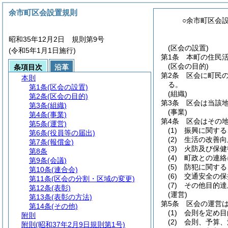
余市町区会設置規則
○余市町区会
昭和35年12月2日 規則第9号
(区会の設置)
(令和5年1月1日施行)
第1条
本町の住民
(区会の目的)
条項目次
沿革
第2条
区会に町民
本則
る。
第1条
(区会の設置)
(組織)
第2条
(区会の目的)
第3条
区会は当該
第3条
(組織)
(事業)
第4条
(事業)
第4条
区会はその
第5条
(運営)
(1)
振興に関する
第6条
(役員等の届出)
(2)
生活の改善向
第7条
(報償金)
(3)
火防及び保健
第8条
(4)
町政との連絡
第9条
(会議)
(5)
防犯に関する
第10条
(連合会)
(6)
交通安全の保
第11条
(区会の分割・区域の変更)
(7)
その他目的達
第12条
(表彰)
(運営)
第13条
(表彰の方法)
第5条
区会の運営
第14条
(その他)
(1)
会則を定め目
附則
(2)
会則、予算、
附則
(昭和37年2月9日規則第1号)