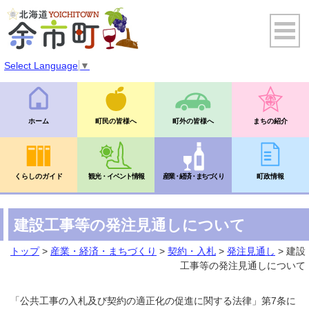
Select Language
▼
ホーム
町民の皆様へ
町外の皆様へ
まちの紹介
くらしのガイド
観光・イベント情報
産業・経済・まちづくり
町政情報
建設工事等の発注見通しについて
トップ
>
産業・経済・まちづくり
>
契約・入札
>
発注見通し
> 建設
工事等の発注見通しについて
「公共工事の入札及び契約の適正化の促進に関する法律」第7条に