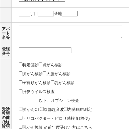
丁目
番地
アパ
ート
名等
電話
番号
特定健診
胃がん検診
肺がん検診
大腸がん検診
子宮頸がん検診
乳がん検診
肝炎ウイルス検査
--------------以下、オプション検査--------------
受診
肺がんCT
腹部超音波
内臓脂肪測定
希望
の健
ヘリコバクター・ピロリ菌検査(検便)
(検)
診項
乳がん検診 ※前年度受けた方はこちら