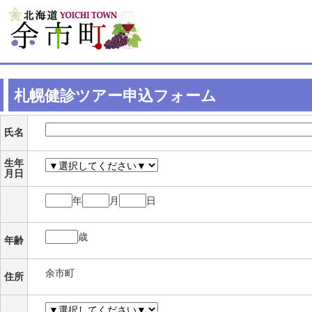
札幌健診ツアー申込フォーム
氏名
生年
月日
年
月
日
歳
年齢
余市町
住所