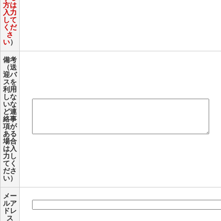
方は
入力
して
くだ
さ
い
）
備考
（送
迎バ
スを
利用
しな
いな
ど連
絡事
項が
ある
場合
は入
力し
てく
ださ
い）
メー
ルア
ドレ
ス