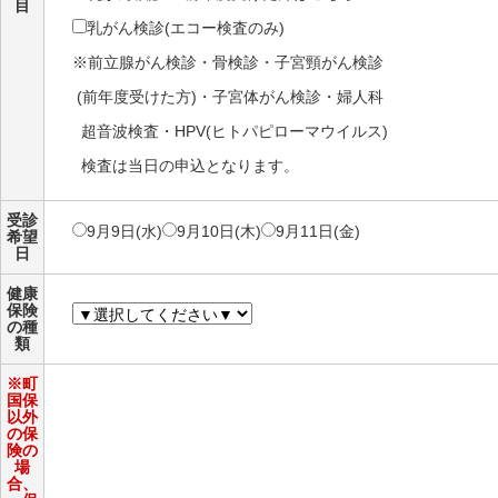
目
乳がん検診(エコー検査のみ)
※前立腺がん検診・骨検診・子宮頸がん検診
(前年度受けた方)・子宮体がん検診・婦人科
超音波検査・HPV(ヒトパピローマウイルス)
検査は当日の申込となります。
受診
9月9日(水)
9月10日(木)
9月11日(金)
希望
日
健康
保険
の種
類
※町
国保
以外
の保
険の
場
合、