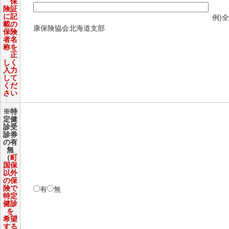
保
険証
に記
例)全国
載の
康保険協会北海道支部
保険
者名
称を
正
しく
入力
して
くだ
さい
※特
定健
診受
診券
の有
無
（
町
国保
以外
の保
険で
有
無
特定
健診
を
希望
する