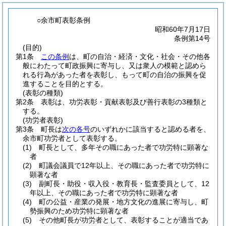
○余市町表彰条例
昭和60年7月17日
条例第14号
(目的)
第1条
この条例
は、町の自治・経済・文化・社会・その他各
般にわたって町政振興に寄与し、又は衆人の模範と認めら
れる行為があった者を表彰し、もって町の自治の振興を促
進することを目的とする。
(表彰の種類)
第2条
表彰は、功労表彰・貢献表彰及び善行表彰の3種類と
する。
(功労者表彰)
第3条
町長は
次の各号
のいずれかに該当すると認める者を、
余市町功労者として表彰する。
(1)
町長として、多年その職にあった者で功労特に顕著な
者
(2)
町議会議員で12年以上、その職にあった者で功労特に
顕著な者
(3)
副町長・助役・収入役・教育長・監査委員として、12
年以上、その職にあった者で功労特に顕著な者
(4)
町の公益・産業の発展・地方文化の進展に寄与し、町
勢振興のため功労特に顕著な者
(5)
その他町長が功労者として、表彰することが適当であ