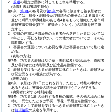
2
前項
の規定は団体に対してもこれを準用する。
(余市町表彰審議委員会)
第6条
第3条
の各号及び
第5条
の各号に該当する被表彰者に
ついては、町長・副町長及び町議会の推せんによる議員4名
並びに町民で学識経験のある者4名をもって組織した余市町
表彰審議委員会
(以下「審議会」という。)
の議決を経て決
定する。
2
委員の任期は学識経験のある者から選任した者については
3年とし、再任を妨げない。
その他の者については、その在
職期間とする。
3
審議会の運営について必要な事項は審議会において別に定
める。
(表彰の方法)
第7条
功労者の表彰は功労章・表彰状及び記念品を、貢献者
及び善行者には表彰状及び記念品を贈呈する。
2
表彰を受けるべき者が表彰前に死亡したときは、表彰状及
び記念品をその遺族に授与する。
(表彰の日)
第8条
表彰は7月1日にこれを行う。
ただし、特別の事情が
あるときは、審議会の議を経て随時行うことができる。
(功労者に対する特別待遇)
第9条
功労者は町の挙行する各種の儀式、その他の場合に招
待し、死亡したときは弔詞・弔花・弔慰金を贈呈する。
2
功労者として表彰を受けるべき者が表彰前に死亡したとき
は
前項後段
の規定を準用する。