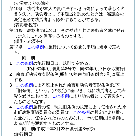
(功労者よりの除外)
第10条
功労者が本人の責に帰すべき行為によって著しく名
誉を失い、功労者として不適当と認めたときは、審議会の
決定を経て功労者より除外することができる。
(表彰者名簿)
第11条
表彰者の氏名は、その功績と共に表彰者名簿に登録
し永久にこれを保存するものとする。
(規則への委任)
第12条
この条例
の施行について必要な事項は規則で定め
る。
附
則
1
この条例
の施行期日は、規則で定める。
(昭和60年9月規則第8号で、同60年9月7日から施行)
2
余市町功労者表彰条例
(昭和40年余市町条例第3号)
は廃止
する。
3
この条例
による廃止された余市町功労者表彰条例
(以下
「旧条例」という。)
の規定に基づき、既に功労者として表
彰を受けたものは、
この条例
により功労者として表彰され
たものとみなす。
4
この条例
施行の際、現に旧条例の規定により任命された余
市町表彰審議委員会の委員は、
この条例
の規定により推せ
ん並びに、任命されたものとみなし、その任期は旧条例に
よる期間を通算するものとする。
附
則
(平成19年3月23日
条例第6号
抄)
(施行期日)