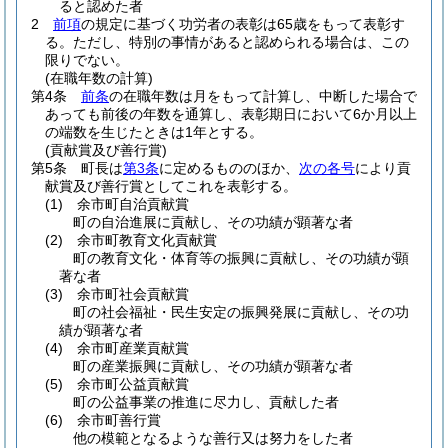
ると認めた者
2
前項
の規定に基づく功労者の表彰は65歳をもって表彰す
る。
ただし、特別の事情があると認められる場合は、この
限りでない。
(在職年数の計算)
第4条
前条
の在職年数は月をもって計算し、中断した場合で
あっても前後の年数を通算し、表彰期日において6か月以上
の端数を生じたときは1年とする。
(貢献賞及び善行賞)
第5条
町長は
第3条
に定めるもののほか、
次の各号
により貢
献賞及び善行賞としてこれを表彰する。
(1)
余市町自治貢献賞
町の自治進展に貢献し、その功績が顕著な者
(2)
余市町教育文化貢献賞
町の教育文化・体育等の振興に貢献し、その功績が顕
著な者
(3)
余市町社会貢献賞
町の社会福祉・民生安定の振興発展に貢献し、その功
績が顕著な者
(4)
余市町産業貢献賞
町の産業振興に貢献し、その功績が顕著な者
(5)
余市町公益貢献賞
町の公益事業の推進に尽力し、貢献した者
(6)
余市町善行賞
他の模範となるような善行又は努力をした者