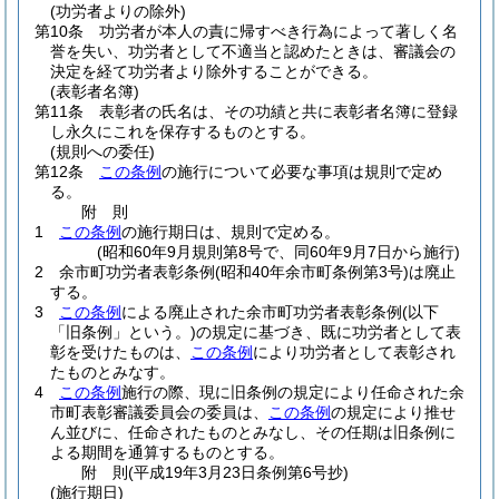
(功労者よりの除外)
第10条
功労者が本人の責に帰すべき行為によって著しく名
誉を失い、功労者として不適当と認めたときは、審議会の
決定を経て功労者より除外することができる。
(表彰者名簿)
第11条
表彰者の氏名は、その功績と共に表彰者名簿に登録
し永久にこれを保存するものとする。
(規則への委任)
第12条
この条例
の施行について必要な事項は規則で定め
る。
附
則
1
この条例
の施行期日は、規則で定める。
(昭和60年9月規則第8号で、同60年9月7日から施行)
2
余市町功労者表彰条例
(昭和40年余市町条例第3号)
は廃止
する。
3
この条例
による廃止された余市町功労者表彰条例
(以下
「旧条例」という。)
の規定に基づき、既に功労者として表
彰を受けたものは、
この条例
により功労者として表彰され
たものとみなす。
4
この条例
施行の際、現に旧条例の規定により任命された余
市町表彰審議委員会の委員は、
この条例
の規定により推せ
ん並びに、任命されたものとみなし、その任期は旧条例に
よる期間を通算するものとする。
附
則
(平成19年3月23日
条例第6号
抄)
(施行期日)