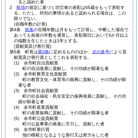
ると認めた者
2
前項
の規定に基づく功労者の表彰は65歳をもって表彰す
る。
ただし、特別の事情があると認められる場合は、この
限りでない。
(在職年数の計算)
第4条
前条
の在職年数は月をもって計算し、中断した場合で
あっても前後の年数を通算し、表彰期日において6か月以上
の端数を生じたときは1年とする。
(貢献賞及び善行賞)
第5条
町長は
第3条
に定めるもののほか、
次の各号
により貢
献賞及び善行賞としてこれを表彰する。
(1)
余市町自治貢献賞
町の自治進展に貢献し、その功績が顕著な者
(2)
余市町教育文化貢献賞
町の教育文化・体育等の振興に貢献し、その功績が顕
著な者
(3)
余市町社会貢献賞
町の社会福祉・民生安定の振興発展に貢献し、その功
績が顕著な者
(4)
余市町産業貢献賞
町の産業振興に貢献し、その功績が顕著な者
(5)
余市町公益貢献賞
町の公益事業の推進に尽力し、貢献した者
(6)
余市町善行賞
他の模範となるような善行又は努力をした者