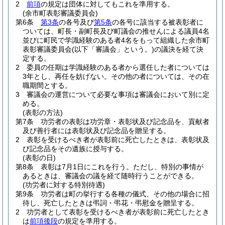
2
前項
の規定は団体に対してもこれを準用する。
(余市町表彰審議委員会)
第6条
第3条
の各号及び
第5条
の各号に該当する被表彰者に
ついては、町長・副町長及び町議会の推せんによる議員4名
並びに町民で学識経験のある者4名をもって組織した余市町
表彰審議委員会
(以下「審議会」という。)
の議決を経て決
定する。
2
委員の任期は学識経験のある者から選任した者については
3年とし、再任を妨げない。
その他の者については、その在
職期間とする。
3
審議会の運営について必要な事項は審議会において別に定
める。
(表彰の方法)
第7条
功労者の表彰は功労章・表彰状及び記念品を、貢献者
及び善行者には表彰状及び記念品を贈呈する。
2
表彰を受けるべき者が表彰前に死亡したときは、表彰状及
び記念品をその遺族に授与する。
(表彰の日)
第8条
表彰は7月1日にこれを行う。
ただし、特別の事情が
あるときは、審議会の議を経て随時行うことができる。
(功労者に対する特別待遇)
第9条
功労者は町の挙行する各種の儀式、その他の場合に招
待し、死亡したときは弔詞・弔花・弔慰金を贈呈する。
2
功労者として表彰を受けるべき者が表彰前に死亡したとき
は
前項後段
の規定を準用する。