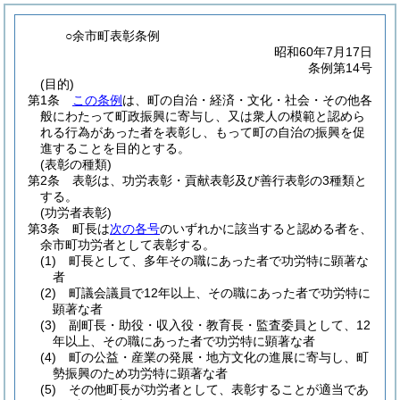
○余市町表彰条例
昭和60年7月17日
条例第14号
(目的)
第1条
この条例
は、町の自治・経済・文化・社会・その他各
般にわたって町政振興に寄与し、又は衆人の模範と認めら
れる行為があった者を表彰し、もって町の自治の振興を促
進することを目的とする。
(表彰の種類)
第2条
表彰は、功労表彰・貢献表彰及び善行表彰の3種類と
する。
(功労者表彰)
第3条
町長は
次の各号
のいずれかに該当すると認める者を、
余市町功労者として表彰する。
(1)
町長として、多年その職にあった者で功労特に顕著な
者
(2)
町議会議員で12年以上、その職にあった者で功労特に
顕著な者
(3)
副町長・助役・収入役・教育長・監査委員として、12
年以上、その職にあった者で功労特に顕著な者
(4)
町の公益・産業の発展・地方文化の進展に寄与し、町
勢振興のため功労特に顕著な者
(5)
その他町長が功労者として、表彰することが適当であ