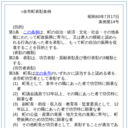
○余市町表彰条例
昭和60年7月17日
条例第14号
(目的)
第1条
この条例
は、町の自治・経済・文化・社会・その他各
般にわたって町政振興に寄与し、又は衆人の模範と認めら
れる行為があった者を表彰し、もって町の自治の振興を促
進することを目的とする。
(表彰の種類)
第2条
表彰は、功労表彰・貢献表彰及び善行表彰の3種類と
する。
(功労者表彰)
第3条
町長は
次の各号
のいずれかに該当すると認める者を、
余市町功労者として表彰する。
(1)
町長として、多年その職にあった者で功労特に顕著な
者
(2)
町議会議員で12年以上、その職にあった者で功労特に
顕著な者
(3)
副町長・助役・収入役・教育長・監査委員として、12
年以上、その職にあった者で功労特に顕著な者
(4)
町の公益・産業の発展・地方文化の進展に寄与し、町
勢振興のため功労特に顕著な者
(5)
その他町長が功労者として、表彰することが適当であ