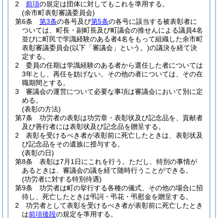
2
前項
の規定は団体に対してもこれを準用する。
(余市町表彰審議委員会)
第6条
第3条
の各号及び
第5条
の各号に該当する被表彰者に
ついては、町長・副町長及び町議会の推せんによる議員4名
並びに町民で学識経験のある者4名をもって組織した余市町
表彰審議委員会
(以下「審議会」という。)
の議決を経て決
定する。
2
委員の任期は学識経験のある者から選任した者については
3年とし、再任を妨げない。
その他の者については、その在
職期間とする。
3
審議会の運営について必要な事項は審議会において別に定
める。
(表彰の方法)
第7条
功労者の表彰は功労章・表彰状及び記念品を、貢献者
及び善行者には表彰状及び記念品を贈呈する。
2
表彰を受けるべき者が表彰前に死亡したときは、表彰状及
び記念品をその遺族に授与する。
(表彰の日)
第8条
表彰は7月1日にこれを行う。
ただし、特別の事情が
あるときは、審議会の議を経て随時行うことができる。
(功労者に対する特別待遇)
第9条
功労者は町の挙行する各種の儀式、その他の場合に招
待し、死亡したときは弔詞・弔花・弔慰金を贈呈する。
2
功労者として表彰を受けるべき者が表彰前に死亡したとき
は
前項後段
の規定を準用する。