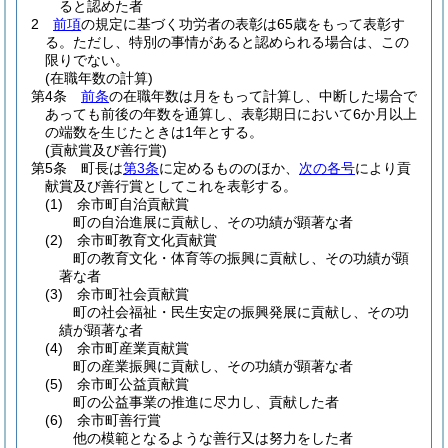
ると認めた者
2
前項
の規定に基づく功労者の表彰は65歳をもって表彰す
る。
ただし、特別の事情があると認められる場合は、この
限りでない。
(在職年数の計算)
第4条
前条
の在職年数は月をもって計算し、中断した場合で
あっても前後の年数を通算し、表彰期日において6か月以上
の端数を生じたときは1年とする。
(貢献賞及び善行賞)
第5条
町長は
第3条
に定めるもののほか、
次の各号
により貢
献賞及び善行賞としてこれを表彰する。
(1)
余市町自治貢献賞
町の自治進展に貢献し、その功績が顕著な者
(2)
余市町教育文化貢献賞
町の教育文化・体育等の振興に貢献し、その功績が顕
著な者
(3)
余市町社会貢献賞
町の社会福祉・民生安定の振興発展に貢献し、その功
績が顕著な者
(4)
余市町産業貢献賞
町の産業振興に貢献し、その功績が顕著な者
(5)
余市町公益貢献賞
町の公益事業の推進に尽力し、貢献した者
(6)
余市町善行賞
他の模範となるような善行又は努力をした者