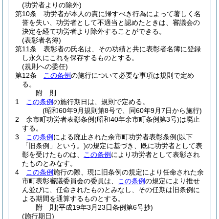
(功労者よりの除外)
第10条
功労者が本人の責に帰すべき行為によって著しく名
誉を失い、功労者として不適当と認めたときは、審議会の
決定を経て功労者より除外することができる。
(表彰者名簿)
第11条
表彰者の氏名は、その功績と共に表彰者名簿に登録
し永久にこれを保存するものとする。
(規則への委任)
第12条
この条例
の施行について必要な事項は規則で定め
る。
附
則
1
この条例
の施行期日は、規則で定める。
(昭和60年9月規則第8号で、同60年9月7日から施行)
2
余市町功労者表彰条例
(昭和40年余市町条例第3号)
は廃止
する。
3
この条例
による廃止された余市町功労者表彰条例
(以下
「旧条例」という。)
の規定に基づき、既に功労者として表
彰を受けたものは、
この条例
により功労者として表彰され
たものとみなす。
4
この条例
施行の際、現に旧条例の規定により任命された余
市町表彰審議委員会の委員は、
この条例
の規定により推せ
ん並びに、任命されたものとみなし、その任期は旧条例に
よる期間を通算するものとする。
附
則
(平成19年3月23日
条例第6号
抄)
(施行期日)