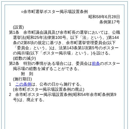
○余市町選挙ポスター掲示場設置条例
昭和58年6月28日
条例第17号
(設置)
第1条
余市町議会議員及び余市町長の選挙においては、公職
選挙法
(昭和25年法律第100号。以下「法」という。)
第144
条の2第8項の規定に基づき、余市町選挙管理委員会
(以下
「委員会」という。)
は、法第143条第1項第5号のポスター
の掲示場
(以下「ポスター掲示場」という。)
を設ける。
(総数の減少)
第2条
特別の事情がある場合には、委員会は
前条
のポスター
掲示場の総数を減ずることができる。
附
則
(施行期日)
1
この条例
は、公布の日から施行する。
(余市町ポスター掲示場設置条例の廃止)
2
余市町ポスター掲示場設置条例
(昭和54年余市町条例第9
号)
は、廃止する。