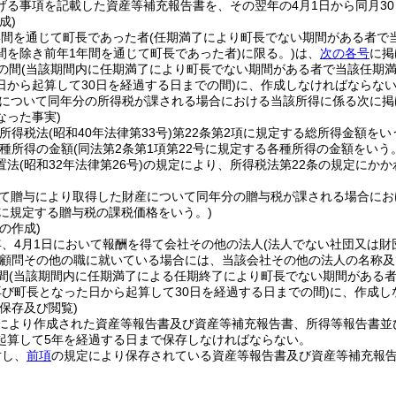
げる事項を記載した資産等補充報告書を、その翌年の4月1日から同月3
成)
年間を通じて町長であった者
(任期満了により町長でない期間がある者で
間を除き前年1年間を通じて町長であった者)
に限る。)
は、
次の各号
に掲
の間
(当該期間内に任期満了により町長でない期間がある者で当該任期
日から起算して30日を経過する日までの間)
に、作成しなければならな
について同年分の所得税が課される場合における当該所得に係る次に掲
なった事実)
(所得税法
(昭和40年法律第33号)
第22条第2項に規定する総所得金額をい
種所得の金額
(同法第2条第1項第22号に規定する各種所得の金額をいう
置法
(昭和32年法律第26号)
の規定により、所得税法第22条の規定にか
て贈与により取得した財産について同年分の贈与税が課される場合にお
2に規定する贈与税の課税価格をいう。)
の作成)
、4月1日において報酬を得て会社その他の法人
(法人でない社団又は
顧問その他の職に就いている場合には、当該会社その他の法人の名称及
間
(当該期間内に任期満了による任期終了により町長でない期間がある
再び町長となった日から起算して30日を経過する日までの間)
に、作成し
保存及び閲覧)
により作成された資産等報告書及び資産等補充報告書、所得等報告書並
起算して5年を経過する日まで保存しなければならない。
対し、
前項
の規定により保存されている資産等報告書及び資産等補充報