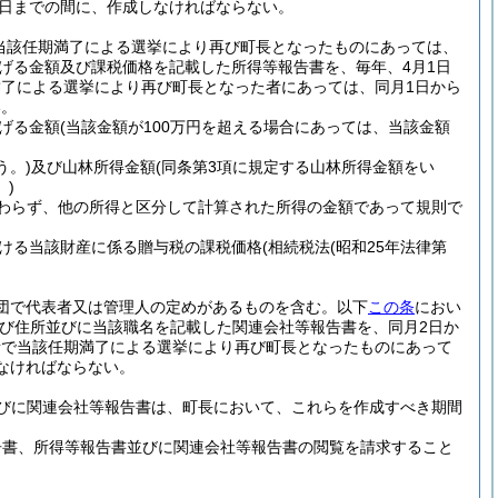
0日までの間に、作成しなければならない。
当該任期満了による選挙により再び町長となったものにあっては、
げる金額及び課税価格を記載した所得等報告書を、毎年、4月1日
満了による選挙により再び町長となった者にあっては、同月1日から
い。
げる金額
(当該金額が100万円を超える場合にあっては、当該金額
う。)
及び山林所得金額
(同条第3項に規定する山林所得金額をい
。)
かわらず、他の所得と区分して計算された所得の金額であって規則で
ける当該財産に係る贈与税の課税価格
(相続税法
(昭和25年法律第
財団で代表者又は管理人の定めがあるものを含む。以下
この条
におい
び住所並びに当該職名を記載した関連会社等報告書を、同月2日か
者で当該任期満了による選挙により再び町長となったものにあって
なければならない。
びに関連会社等報告書は、町長において、これらを作成すべき期間
告書、所得等報告書並びに関連会社等報告書の閲覧を請求すること