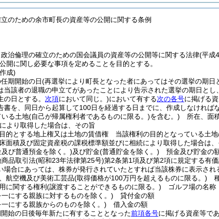
確立のための余市町長の資産等の公開に関する条例
、政治倫理の確立のための国会議員の資産等の公開等に関する法律
(平成
公開に関し必要な事項を定めることを目的とする。
作成)
の任期開始の日
(再選挙により町長となった者にあってはその選挙の期日
は当該者の退職の申立てがあったことにより告示された選挙の期日とし
生の日とする。
次項
において同じ。)
において有する
次の各号
に掲げる資
告書を、同日から起算して100日を経過する日までに、作成しなければ
ている土地
(自己が帰属権利者であるものに限る。)
を含む。)
所在、面積
により取得した場合は、その旨
目的とする地上権又は土地の賃借権 当該権利の目的となっている土地
床面積及び固定資産税の課税標準額並びに相続により取得した場合は、
金及び普通預金を除く。)
及び貯金
(普通貯金を除く。)
預金及び貯金の
融商品取引法
(昭和23年法律第25号)
第2条第1項及び第2項に規定する有価
い場合にあっては、株券が発行されていたとすれば当該株券に表示され
、航空機及び美術工芸品
(取得価格が100万円を超えるものに限る。)
種
用に関する権利
(譲渡することができるものに限る。)
ゴルフ場の名称
を一にする親族に対するものを除く。)
貸付金の額
を一にする親族からのものを除く。)
借入金の額
期開始の日後毎年新たに有することとなった
前項各号
に掲げる資産等であ