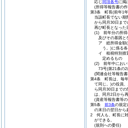
応じ
同項各号
に掲
(所得等報告書の作
第3条
町長
(前年1
当該町長でない期
から同月30日まで
再び町長となった
(1)
前年分の所得
及びその基因と
ア
総所得金額
う。)
に係る各
イ
租税特別措
定めるもの
(2)
前年中におい
73号)
第21条の
(関連会社等報告書
第4条
町長は、毎年
て同じ。)
の役員、
ら同月30日までの
は、同月2日から
(資産等報告書等の
第5条
前3条
の規定
の末日の翌日から
2
何人も、町長に
ができる。
(規則への委任)