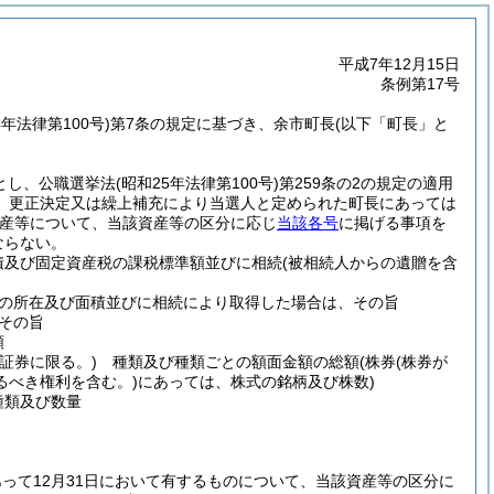
平成7年12月15日
条例第17号
4年法律第100号)
第7条の規定に基づき、余市町長
(以下「町長」と
とし、公職選挙法
(昭和25年法律第100号)
第259条の2の規定の適用
、更正決定又は繰上補充により当選人と定められた町長にあっては
産等について、当該資産等の区分に応じ
当該各号
に掲げる事項を
ならない。
及び固定資産税の課税標準額並びに相続
(被相続人からの遺贈を含
の所在及び面積並びに相続により取得した場合は、その旨
その旨
額
証券に限る。)
種類及び種類ごとの額面金額の総額
(株券
(株券が
るべき権利を含む。)
にあっては、株式の銘柄及び株数)
類及び数量
って12月31日において有するものについて、当該資産等の区分に