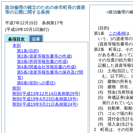
政治倫理の確立のための余市町長の資産
等の公開に関する条例
○政治倫理の
平成7年12月15日 条例第17号
(目的)
(平成19年10月1日施行)
第1条
この条例
は
いう。)
の資産等の
条項目次
沿革
(資産等報告書等の
本則
第2条
町長は、そ
第1条
(目的)
がある者にあって
第2条
(資産等報告書等の作成)
その当選の効力発
第3条
(所得等報告書の作成)
記載した資産等報
第4条
(関連会社等報告書の作成)
(1)
土地
(信託し
第5条
(資産等報告書等の保存及び閲
む。以下同じ。)
覧)
(2)
建物の所有を
第6条
(規則への委任)
(3)
建物 所在、
附則
(4)
預金
(当座預
附則
(平成13年12月14日条例第29号)
(5)
有価証券
(金
附則
(平成19年4月23日条例第19号)
発行されていな
附則
(平成19年9月21日条例第24号)
(6)
自動車、船舶
(7)
ゴルフ場の利
(8)
貸付金
(生計
(9)
借入金
(生計
2
町長は、その任