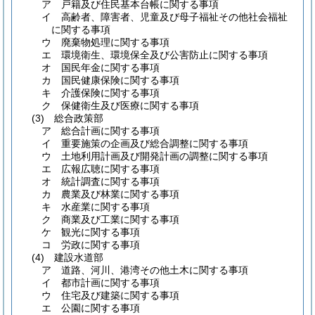
ア
戸籍及び住民基本台帳に関する事項
イ
高齢者、障害者、児童及び母子福祉その他社会福祉
に関する事項
ウ
廃棄物処理に関する事項
エ
環境衛生、環境保全及び公害防止に関する事項
オ
国民年金に関する事項
カ
国民健康保険に関する事項
キ
介護保険に関する事項
ク
保健衛生及び医療に関する事項
(3)
総合政策部
ア
総合計画に関する事項
イ
重要施策の企画及び総合調整に関する事項
ウ
土地利用計画及び開発計画の調整に関する事項
エ
広報広聴に関する事項
オ
統計調査に関する事項
カ
農業及び林業に関する事項
キ
水産業に関する事項
ク
商業及び工業に関する事項
ケ
観光に関する事項
コ
労政に関する事項
(4)
建設水道部
ア
道路、河川、港湾その他土木に関する事項
イ
都市計画に関する事項
ウ
住宅及び建築に関する事項
エ
公園に関する事項