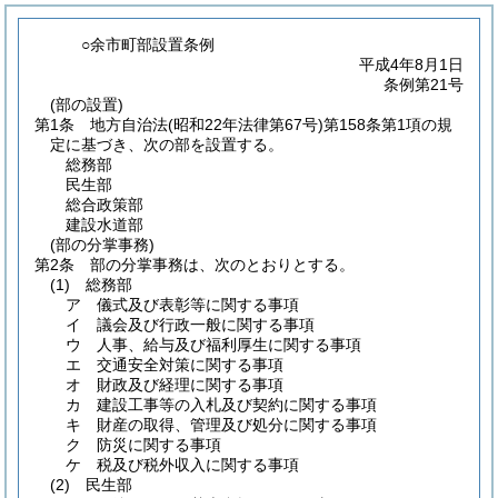
○余市町部設置条例
平成4年8月1日
条例第21号
(部の設置)
第1条
地方自治法
(昭和22年法律第67号)
第158条第1項の規
定に基づき、次の部を設置する。
総務部
民生部
総合政策部
建設水道部
(部の分掌事務)
第2条
部の分掌事務は、次のとおりとする。
(1)
総務部
ア
儀式及び表彰等に関する事項
イ
議会及び行政一般に関する事項
ウ
人事、給与及び福利厚生に関する事項
エ
交通安全対策に関する事項
オ
財政及び経理に関する事項
カ
建設工事等の入札及び契約に関する事項
キ
財産の取得、管理及び処分に関する事項
ク
防災に関する事項
ケ
税及び税外収入に関する事項
(2)
民生部