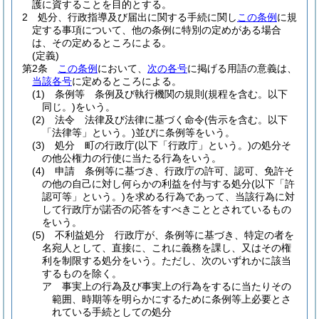
護に資することを目的とする。
2
処分、行政指導及び届出に関する手続に関し
この条例
に規
定する事項について、他の条例に特別の定めがある場合
は、その定めるところによる。
(定義)
第2条
この条例
において、
次の各号
に掲げる用語の意義は、
当該各号
に定めるところによる。
(1)
条例等 条例及び執行機関の規則
(規程を含む。以下
同じ。)
をいう。
(2)
法令 法律及び法律に基づく命令
(告示を含む。以下
「法律等」という。)
並びに条例等をいう。
(3)
処分 町の行政庁
(以下「行政庁」という。)
の処分そ
の他公権力の行使に当たる行為をいう。
(4)
申請 条例等に基づき、行政庁の許可、認可、免許そ
の他の自己に対し何らかの利益を付与する処分
(以下「許
認可等」という。)
を求める行為であって、当該行為に対
して行政庁が諾否の応答をすべきこととされているもの
をいう。
(5)
不利益処分 行政庁が、条例等に基づき、特定の者を
名宛人として、直接に、これに義務を課し、又はその権
利を制限する処分をいう。
ただし、次のいずれかに該当
するものを除く。
ア
事実上の行為及び事実上の行為をするに当たりその
範囲、時期等を明らかにするために条例等上必要とさ
れている手続としての処分