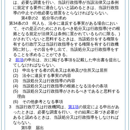
は、必要な調査を行い、当該行政指導が当該法律又は条例
に規定する要件に適合しないと認めるときは、当該行政指
導の中止その他必要な措置をとらなければならない。
第4章の2
処分等の求め
第34条の3
何人も、法令に違反する事実がある場合におい
て、その是正のためにされるべき処分又は行政指導
(その根
拠となる規定が法律又は条例に置かれているものに限る。)
がされていないと思料するときは、当該処分をする権限を
有する行政庁又は当該行政指導をする権限を有する行政機
関に対し、その旨を申し出て、当該処分又は行政指導をす
ることを求めることができる。
2
前項
の申出は、次に掲げる事項を記載した申出書を提出し
てしなければならない。
(1)
申出をする者の氏名又は名称及び住所又は居所
(2)
法令に違反する事実の内容
(3)
当該処分又は行政指導の内容
(4)
当該処分又は行政指導の根拠となる法令の条項
(5)
当該処分又は行政指導がされるべきであると思料する
理由
(6)
その他参考となる事項
3
当該行政庁又は行政機関は、
第1項
の規定による申出があ
ったときは、必要な調査を行い、その結果に基づき必要が
あると認めるときは、当該処分又は行政指導をしなければ
ならない。
第5章
届出