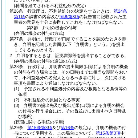
について準用する。
(聴聞を経てされる不利益処分の決定)
第26条
行政庁は、不利益処分の決定をするときは、
第24条
第1項
の調書の内容及び
同条第3項
の報告書に記載された主
宰者の意見を十分に参酌してこれをしなければならない。
第3節
弁明の機会の付与
(弁明の機会の付与の方式)
第27条
弁明は、行政庁が口頭ですることを認めたときを除
き、弁明を記載した書面
(以下「弁明書」という。)
を提出
してするものとする。
2
弁明をするときは、証拠書類等を提出することができる。
(弁明の機会の付与の通知の方式)
第28条
行政庁は、弁明書の提出期限
(口頭による弁明の機会
の付与を行う場合には、その日時)
までに相当な期間をおい
て、不利益処分の名宛人となるべき者に対し、次に掲げる
事項を書面により通知しなければならない。
(1)
予定される不利益処分の内容及び根拠となる条例等の
条項
(2)
不利益処分の原因となる事実
(3)
弁明書の提出先及び提出期限
(口頭による弁明の機会
の付与を行う場合には、その旨並びに出頭すべき日時及
び場所)
(聴聞に関する手続の準用)
第29条
第15条第3項
及び
第16条
の規定は、弁明の機会の付
与について準用する。
この場合において、
第15条第3項
中