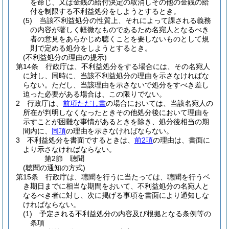
を命じ、又は金銭の給付決定の取消しその他の金銭の給
付を制限する不利益処分をしようとするとき。
(5)
当該不利益処分の性質上、それによって課される義務
の内容が著しく軽微なものであるため名宛人となるべき
者の意見をあらかじめ聴くことを要しないものとして規
則で定める処分をしようとするとき。
(不利益処分の理由の提示)
第14条
行政庁は、不利益処分をする場合には、その名宛人
に対し、同時に、当該不利益処分の理由を示さなければな
らない。
ただし、当該理由を示さないで処分をすべき差し
迫った必要がある場合は、この限りでない。
2
行政庁は、
前項ただし書
の場合においては、当該名宛人の
所在が判明しなくなったときその他処分後において理由を
示すことが困難な事情があるときを除き、処分後相当の期
間内に、
同項
の理由を示さなければならない。
3
不利益処分を書面でするときは、
前2項
の理由は、書面に
より示さなければならない。
第2節
聴聞
(聴聞の通知の方式)
第15条
行政庁は、聴聞を行うに当たっては、聴聞を行うベ
き期日までに相当な期間をおいて、不利益処分の名宛人と
なるべき者に対し、次に掲げる事項を書面により通知しな
ければならない。
(1)
予定される不利益処分の内容及び根拠となる条例等の
条項