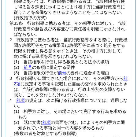
指導にあっては、行政指導に携わる者は、当該権限を行使
し得る旨を殊更に示すことにより相手方に当該行政指導に
従うことを余儀なくさせるようなことをしてはならない。
(行政指導の方式)
第33条
行政指導に携わる者は、その相手方に対して、当該
行政指導の趣旨及び内容並びに責任者を明確に示さなけれ
ばならない。
2
行政指導に携わる者は、当該行政指導をする際に、行政機
関が許認可等をする権限又は許認可等に基づく処分をする
権限を行使し得る旨を示すときは、その相手方に対して、
次に掲げる事項を示さなければならない。
(1)
当該権限を行使し得る根拠となる法令の条項
(2)
前号
の条項に規定する要件
(3)
当該権限の行使が
前号
の要件に適合する理由
3
行政指導が口頭でされた場合において、その相手方から
前
2項
に規定する事項を記載した書面の交付を求められたとき
は、当該行政指導に携わる者は、行政上特別の支障がない
限り、これを交付しなければならない。
4
前項
の規定は、次に掲げる行政指導については、適用しな
い。
(1)
相手方に対し、その場において完了する行為を求める
もの
(2)
既に文書
(
前項
の書面を含む。)
によりその相手方に通
知されている事項と同一の内容を求めるもの
(複数の者を対象とする行政指導)