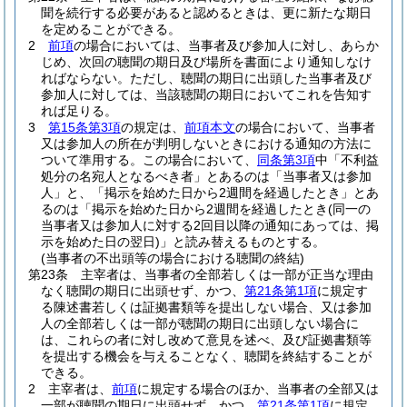
聞を続行する必要があると認めるときは、更に新たな期日
を定めることができる。
2
前項
の場合においては、当事者及び参加人に対し、あらか
じめ、次回の聴聞の期日及び場所を書面により通知しなけ
ればならない。
ただし、聴聞の期日に出頭した当事者及び
参加人に対しては、当該聴聞の期日においてこれを告知す
れば足りる。
3
第15条第3項
の規定は、
前項本文
の場合において、当事者
又は参加人の所在が判明しないときにおける通知の方法に
ついて準用する。
この場合において、
同条第3項
中「不利益
処分の名宛人となるべき者」とあるのは「当事者又は参加
人」と、「掲示を始めた日から2週間を経過したとき」とあ
るのは「掲示を始めた日から2週間を経過したとき
(同一の
当事者又は参加人に対する2回目以降の通知にあっては、掲
示を始めた日の翌日)
」と読み替えるものとする。
(当事者の不出頭等の場合における聴聞の終結)
第23条
主宰者は、当事者の全部若しくは一部が正当な理由
なく聴聞の期日に出頭せず、かつ、
第21条第1項
に規定す
る陳述書若しくは証拠書類等を提出しない場合、又は参加
人の全部若しくは一部が聴聞の期日に出頭しない場合に
は、これらの者に対し改めて意見を述べ、及び証拠書類等
を提出する機会を与えることなく、聴聞を終結することが
できる。
2
主宰者は、
前項
に規定する場合のほか、当事者の全部又は
一部が聴聞の期日に出頭せず、かつ、
第21条第1項
に規定