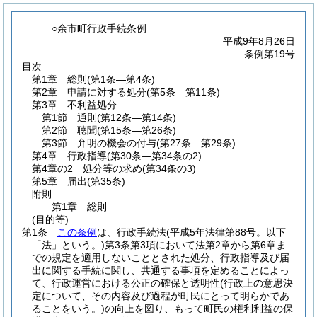
○余市町行政手続条例
平成9年8月26日
条例第19号
目次
第1章
総則
(第1条―第4条)
第2章
申請に対する処分
(第5条―第11条)
第3章
不利益処分
第1節
通則
(第12条―第14条)
第2節
聴聞
(第15条―第26条)
第3節
弁明の機会の付与
(第27条―第29条)
第4章
行政指導
(第30条―第34条の2)
第4章の2
処分等の求め
(第34条の3)
第5章
届出
(第35条)
附則
第1章
総則
(目的等)
第1条
この条例
は、行政手続法
(平成5年法律第88号。以下
「法」という。)
第3条第3項において法第2章から第6章ま
での規定を適用しないこととされた処分、行政指導及び届
出に関する手続に関し、共通する事項を定めることによっ
て、行政運営における公正の確保と透明性
(行政上の意思決
定について、その内容及び過程が町民にとって明らかであ
ることをいう。)
の向上を図り、もって町民の権利利益の保