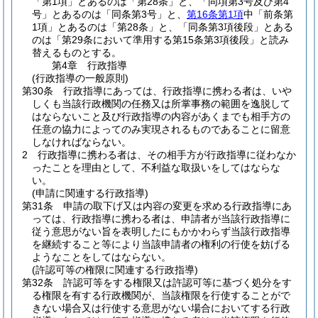
「第1項」とあるのは「第28条」と、「同項第3号及び第4
号」とあるのは「同条第3号」と、
第16条第1項
中「前条第
1項」とあるのは「第28条」と、「同条第3項後段」とある
のは「第29条において準用する第15条第3項後段」と読み
替えるものとする。
第4章
行政指導
(行政指導の一般原則)
第30条
行政指導にあっては、行政指導に携わる者は、いや
しくも当該行政機関の任務又は所掌事務の範囲を逸脱して
はならないこと及び行政指導の内容があくまでも相手方の
任意の協力によってのみ実現されるものであることに留意
しなければならない。
2
行政指導に携わる者は、その相手方が行政指導に従わなか
ったことを理由として、不利益な取扱いをしてはならな
い。
(申請に関連する行政指導)
第31条
申請の取下げ又は内容の変更を求める行政指導にあ
っては、行政指導に携わる者は、申請者が当該行政指導に
従う意思がない旨を表明したにもかかわらず当該行政指導
を継続すること等により当該申請者の権利の行使を妨げる
ようなことをしてはならない。
(許認可等の権限に関連する行政指導)
第32条
許認可等をする権限又は許認可等に基づく処分をす
る権限を有する行政機関が、当該権限を行使することがで
きない場合又は行使する意思がない場合においてする行政