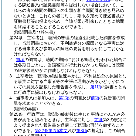
する陳述書又は証拠書類等を提出しない場合において、こ
れらの者の聴聞の期日への出頭が相当期間引き続き見込め
ないときは、これらの者に対し、期限を定めて陳述書及び
証拠書類等の提出を求め、当該期限が到来したときに聴聞
を終結することとすることができる。
(聴聞調書及び報告書)
第24条
主宰者は、聴聞の審理の経過を記載した調書を作成
し、当該調書において、不利益処分の原因となる事実に対
する当事者及び参加人の陳述の要旨を明らかにしておかな
ければならない。
2
前項
の調書は、聴聞の期日における審理が行われた場合に
は各期日ごとに、当該審理が行われなかった場合には聴聞
の終結後速やかに作成しなければならない。
3
主宰者は、聴聞の終結後速やかに、不利益処分の原因とな
る事実に対する当事者等の主張に理由があるかどうかにつ
いての意見を記載した報告書を作成し、
第1項
の調書ととも
に行政庁に提出しなければならない。
4
当事者又は参加人は、
第1項
の調書及び
前項
の報告書の閲
覧を求めることができる。
(聴聞の再開)
第25条
行政庁は、聴聞の終結後に生じた事情にかんがみ必
要があると認めるときは、主宰者に対し、
前条
第3の規定に
より提出された報告書を返戻して聴聞の再開を命ずること
ができる。
第22条第2項本文
及び
第3項
の規定は、この場合