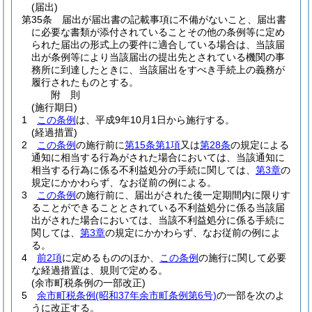
(届出)
第35条
届出が届出書の記載事項に不備がないこと、届出書
に必要な書類が添付されていることその他の条例等に定め
られた届出の形式上の要件に適合している場合は、当該届
出が条例等により当該届出の提出先とされている機関の事
務所に到達したときに、当該届出をすべき手続上の義務が
履行されたものとする。
附
則
(施行期日)
1
この条例
は、平成9年10月1日から施行する。
(経過措置)
2
この条例
の施行前に
第15条第1項
又は
第28条
の規定による
通知に相当する行為がされた場合においては、当該通知に
相当する行為に係る不利益処分の手続に関しては、
第3章
の
規定にかかわらず、なお従前の例による。
3
この条例
の施行前に、届出がされた後一定期間内に限りす
ることができることとされている不利益処分に係る当該届
出がされた場合においては、当該不利益処分に係る手続に
関しては、
第3章
の規定にかかわらず、なお従前の例によ
る。
4
前2項
に定めるもののほか、
この条例
の施行に関して必要
な経過措置は、規則で定める。
(余市町税条例の一部改正)
5
余市町税条例
(昭和37年余市町条例第6号)
の一部を次のよ
うに改正する。