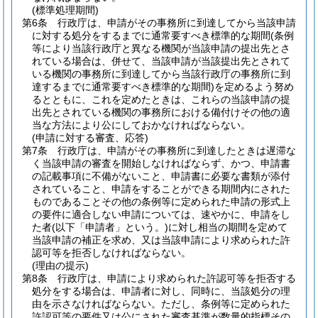
(標準処理期間)
第6条
行政庁は、申請がその事務所に到達してから当該申請
に対する処分をするまでに通常要すべき標準的な期間
(条例
等により当該行政庁と異なる機関が当該申請の提出先とさ
れている場合は、併せて、当該申請が当該提出先とされて
いる機関の事務所に到達してから当該行政庁の事務所に到
達するまでに通常要すべき標準的な期間)
を定めるよう努め
るとともに、これを定めたときは、これらの当該申請の提
出先とされている機関の事務所における備付けその他の適
当な方法により公にしておかなければならない。
(申請に対する審査、応答)
第7条
行政庁は、申請がその事務所に到達したときは遅滞な
く当該申請の審査を開始しなければならず、かつ、申請書
の記載事項に不備がないこと、申請書に必要な書類が添付
されていること、申請をすることができる期間内にされた
ものであることその他の条例等に定められた申請の形式上
の要件に適合しない申請については、速やかに、申請をし
た者
(以下「申請者」という。)
に対し相当の期間を定めて
当該申請の補正を求め、又は当該申請により求められた許
認可等を拒否しなければならない。
(理由の提示)
第8条
行政庁は、申請により求められた許認可等を拒否する
処分をする場合は、申請者に対し、同時に、当該処分の理
由を示さなければならない。
ただし、条例等に定められた
許認可等の要件又は公にされた審査基準が数量的指標その