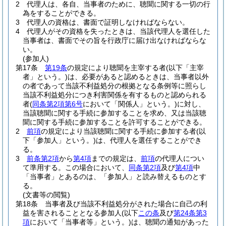
2
代理人は、各自、当事者のために、聴聞に関する一切の行
為をすることができる。
3
代理人の資格は、書面で証明しなければならない。
4
代理人がその資格を失ったときは、当該代理人を選任した
当事者は、書面でその旨を行政庁に届け出なければならな
い。
(参加人)
第17条
第19条
の規定により聴聞を主宰する者
(以下「主宰
者」という。)
は、必要があると認めるときは、当事者以外
の者であって当該不利益処分の根拠となる条例等に照らし
当該不利益処分につき利害関係を有するものと認められる
者
(
同条第2項第6号
において「関係人」という。)
に対し、
当該聴聞に関する手続に参加することを求め、又は当該聴
聞に関する手続に参加することを許可することができる。
2
前項
の規定により当該聴聞に関する手続に参加する者
(以
下「参加人」という。)
は、代理人を選任することができ
る。
3
前条第2項
から
第4項
までの規定は、
前項
の代理人につい
て準用する。
この場合において、
同条第2項
及び
第4項
中
「当事者」とあるのは、「参加人」と読み替えるものとす
る。
(文書等の閲覧)
第18条
当事者及び当該不利益処分がされた場合に自己の利
益を害されることとなる参加人
(以下
この条
及び
第24条第3
項
において「当事者等」という。)
は、聴聞の通知があった