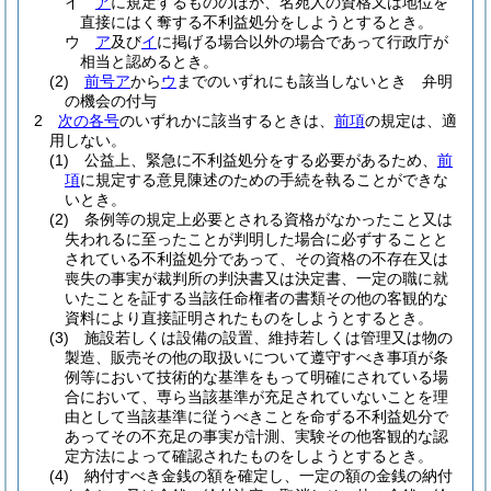
イ
ア
に規定するもののほか、名宛人の資格又は地位を
直接にはく奪する不利益処分をしようとするとき。
ウ
ア
及び
イ
に掲げる場合以外の場合であって行政庁が
相当と認めるとき。
(2)
前号ア
から
ウ
までのいずれにも該当しないとき 弁明
の機会の付与
2
次の各号
のいずれかに該当するときは、
前項
の規定は、適
用しない。
(1)
公益上、緊急に不利益処分をする必要があるため、
前
項
に規定する意見陳述のための手続を執ることができな
いとき。
(2)
条例等の規定上必要とされる資格がなかったこと又は
失われるに至ったことが判明した場合に必ずすることと
されている不利益処分であって、その資格の不存在又は
喪失の事実が裁判所の判決書又は決定書、一定の職に就
いたことを証する当該任命権者の書類その他の客観的な
資料により直接証明されたものをしようとするとき。
(3)
施設若しくは設備の設置、維持若しくは管理又は物の
製造、販売その他の取扱いについて遵守すべき事項が条
例等において技術的な基準をもって明確にされている場
合において、専ら当該基準が充足されていないことを理
由として当該基準に従うべきことを命ずる不利益処分で
あってその不充足の事実が計測、実験その他客観的な認
定方法によって確認されたものをしようとするとき。
(4)
納付すべき金銭の額を確定し、一定の額の金銭の納付