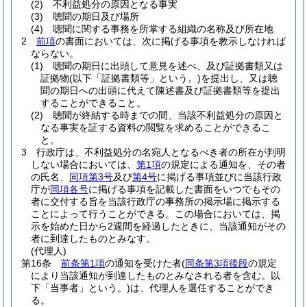
(2)
不利益処分の原因となる事実
(3)
聴聞の期日及び場所
(4)
聴聞に関する事務を所掌する組織の名称及び所在地
2
前項
の書面においては、次に掲げる事項を教示しなければ
ならない。
(1)
聴聞の期日に出頭して意見を述べ、及び証拠書類又は
証拠物
(以下「証拠書類等」という。)
を提出し、又は聴
聞の期日への出頭に代えて陳述書及び証拠書類等を提出
することができること。
(2)
聴聞が終結する時までの間、当該不利益処分の原因と
なる事実を証する資料の閲覧を求めることができるこ
と。
3
行政庁は、不利益処分の名宛人となるべき者の所在が判明
しない場合においては、
第1項
の規定による通知を、その者
の氏名、
同項第3号
及び
第4号
に掲げる事項並びに当該行政
庁が
同項各号
に掲げる事項を記載した書面をいつでもその
者に交付する旨を当該行政庁の事務所の掲示場に掲示する
ことによって行うことができる。
この場合においては、掲
示を始めた日から2週間を経過したときに、当該通知がその
者に到達したものとみなす。
(代理人)
第16条
前条第1項
の通知を受けた者
(
同条第3項後段
の規定
により当該通知が到達したものとみなされる者を含む。以
下「当事者」という。)
は、代理人を選任することができ
る。