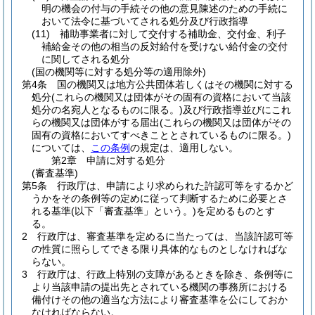
明の機会の付与の手続その他の意見陳述のための手続に
おいて法令に基づいてされる処分及び行政指導
(11)
補助事業者に対して交付する補助金、交付金、利子
補給金その他の相当の反対給付を受けない給付金の交付
に関してされる処分
(国の機関等に対する処分等の適用除外)
第4条
国の機関又は地方公共団体若しくはその機関に対する
処分
(これらの機関又は団体がその固有の資格において当該
処分の名宛人となるものに限る。)
及び行政指導並びにこれ
らの機関又は団体がする届出
(これらの機関又は団体がその
固有の資格においてすべきこととされているものに限る。)
については、
この条例
の規定は、適用しない。
第2章
申請に対する処分
(審査基準)
第5条
行政庁は、申請により求められた許認可等をするかど
うかをその条例等の定めに従って判断するために必要とさ
れる基準
(以下「審査基準」という。)
を定めるものとす
る。
2
行政庁は、審査基準を定めるに当たっては、当該許認可等
の性質に照らしてできる限り具体的なものとしなければな
らない。
3
行政庁は、行政上特別の支障があるときを除き、条例等に
より当該申請の提出先とされている機関の事務所における
備付けその他の適当な方法により審査基準を公にしておか
なければならない。