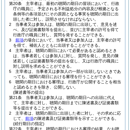
第20条
主宰者は、最初の聴聞の期日の冒頭において、行政
庁の職員に、予定される不利益処分の内容及び根拠となる
条例等の条項並びにその原因となる事実を聴聞の期日に出
頭した者に対し、説明させなければならない。
2
当事者又は参加人は、聴聞の期日に出頭して、意見を述
べ、及び証拠書類等を提出し、並びに主宰者の許可を得て
行政庁の職員に対し、質問を発することができる。
3
前項
の場合において、当事者又は参加人は、主宰者の許可
を得て、補佐人とともに出頭することができる。
4
主宰者は、聴聞の期日において必要があると認めるとき
は、当事者若しくは参加人に対し、質問を発し、意見の陳
述若しくは証拠書類等の提出を促し、又は行政庁の職員に
対し説明を求めることができる。
5
主宰者は、当事者又は参加人の一部が出頭しないときであ
っても、聴聞の期日における審理を行うことができる。
6
聴聞の期日における審理は、行政庁が公開することを相当
と認めるときを除き、公開しない。
(陳述書等の提出)
第21条
当事者又は参加人は、聴聞の期日への出頭に代え
て、主宰者に対し、聴聞の期日までに陳述書及び証拠書類
等を提出することができる。
2
主宰者は、聴聞の期日に出頭した者に対し、その求めに応
じて、
前項
の陳述書及び証拠書類等を示すことができる。
(続行期日の指定)
第22条
主宰者は、聴聞の期日における審理の結果、なお聴