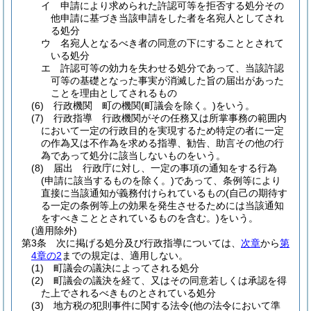
イ
申請により求められた許認可等を拒否する処分その
他申請に基づき当該申請をした者を名宛人としてされ
る処分
ウ
名宛人となるべき者の同意の下にすることとされて
いる処分
エ
許認可等の効力を失わせる処分であって、当該許認
可等の基礎となった事実が消滅した旨の届出があった
ことを理由としてされるもの
(6)
行政機関 町の機関
(町議会を除く。)
をいう。
(7)
行政指導 行政機関がその任務又は所掌事務の範囲内
において一定の行政目的を実現するため特定の者に一定
の作為又は不作為を求める指導、勧告、助言その他の行
為であって処分に該当しないものをいう。
(8)
届出 行政庁に対し、一定の事項の通知をする行為
(申請に該当するものを除く。)
であって、条例等により
直接に当該通知が義務付けられているもの
(自己の期待す
る一定の条例等上の効果を発生させるためには当該通知
をすべきこととされているものを含む。)
をいう。
(適用除外)
第3条
次に掲げる処分及び行政指導については、
次章
から
第
4章の2
までの規定は、適用しない。
(1)
町議会の議決によってされる処分
(2)
町議会の議決を経て、又はその同意若しくは承認を得
た上でされるべきものとされている処分
(3)
地方税の犯則事件に関する法令
(他の法令において準