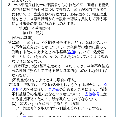
はならない。
2
一の申請又は同一の申請者からされた相互に関連する複数
の申請に対する処分について複数の行政庁が関与する場合
においては、当該複数の行政庁は、必要に応じ、相互に連
絡をとり、当該申請者からの説明の聴取を共同して行う等
により審査の促進に努めるものとする。
第3章
不利益処分
第1節
通則
(処分の基準)
第12条
行政庁は、不利益処分をするかどうか又はどのよう
な不利益処分とするかについてその条例等の定めに従って
判断するために必要とされる基準
(
次項
において「処分基
準」という。)
を定め、かつ、これを公にしておくよう努め
なければならない。
2
行政庁は、処分基準を定めるに当たっては、当該不利益処
分の性質に照らしてできる限り具体的なものとしなければ
ならない。
(不利益処分をしようとする場合の手続)
第13条
行政庁は、不利益処分をしようとする場合には、
次
の各号
の区分に従い、
この章
の定めるところにより、当該
不利益処分の名宛人となるべき者について、
当該各号
に定
める意見陳述のための手続を執らなければならない。
(1)
次のいずれかに該当するとき 聴聞
ア
許認可等を取り消す不利益処分をしようとすると
き。