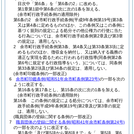
目次中「第6条」を「第6条の2」に改める。
第1章第1節中第6条の次に次の1条を加える。
(余市町行政手続条例の適用除外)
第6条の2
余市町行政手続条例
(平成9年条例第19号)
第3条
又は第4条に定めるもののほか、この条例又はこの条例に
基づく規則の規定による処分その他公権力の行使に当た
る行為については、余市町行政手続条例第2章及び第3章
の規定は、適用しない。
2
余市町行政手続条例第3条、第4条又は第33条第3項に定
めるもののほか、徴収金を納付し、又は納入する義務の
適正な実現を図るために行われる行政指導
(同条例第2条
第6号に規定する行政指導をいう。)
については、同条例
第33条第2項及び第34条の規定は、適用しない。
(余市町印鑑条例の一部改正)
6
余市町印鑑条例
(昭和51年余市町条例第23号)
の一部を次の
ように改正する。
第16条を第17条とし、第15条の次に次の1条を加える。
(余市町行政手続条例の適用除外)
第16条
この条例の規定による処分については、余市町行
政手続条例
(平成9年条例第19号)
第2章及び第3章の規定
は、適用しない。
(職員団体の登録に関する条例の一部改正)
7
職員団体の登録に関する条例
(昭和41年余市町条例第24号)
の一部を次のように改正する。
第1条中「及び第5項から第8項まで」を「、第5項、第6