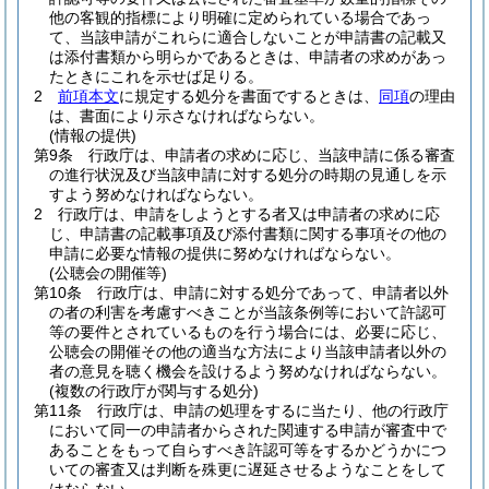
他の客観的指標により明確に定められている場合であっ
て、当該申請がこれらに適合しないことが申請書の記載又
は添付書類から明らかであるときは、申請者の求めがあっ
たときにこれを示せば足りる。
2
前項本文
に規定する処分を書面でするときは、
同項
の理由
は、書面により示さなければならない。
(情報の提供)
第9条
行政庁は、申請者の求めに応じ、当該申請に係る審査
の進行状況及び当該申請に対する処分の時期の見通しを示
すよう努めなければならない。
2
行政庁は、申請をしようとする者又は申請者の求めに応
じ、申請書の記載事項及び添付書類に関する事項その他の
申請に必要な情報の提供に努めなければならない。
(公聴会の開催等)
第10条
行政庁は、申請に対する処分であって、申請者以外
の者の利害を考慮すべきことが当該条例等において許認可
等の要件とされているものを行う場合には、必要に応じ、
公聴会の開催その他の適当な方法により当該申請者以外の
者の意見を聴く機会を設けるよう努めなければならない。
(複数の行政庁が関与する処分)
第11条
行政庁は、申請の処理をするに当たり、他の行政庁
において同一の申請者からされた関連する申請が審査中で
あることをもって自らすべき許認可等をするかどうかにつ
いての審査又は判断を殊更に遅延させるようなことをして