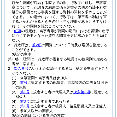
時から聴聞が終結する時までの間、行政庁に対し、当該事
案についてした調査の結果に係る調書その他の当該不利益
処分の原因となる事実を証する資料の閲覧を求めることが
できる。
この場合において、行政庁は、第三者の利益を害
するおそれがあるときその他正当な理由があるときでなけ
れば、その閲覧を拒むことができない。
2
前項
の規定は、当事者等が聴聞の期日における審理の進行
に応じて必要となった資料の閲覧を更に求めることを妨げ
ない。
3
行政庁は、
前2項
の閲覧について日時及び場所を指定する
ことができる。
(聴聞の主宰)
第19条
聴聞は、行政庁が指名する職員その他規則で定める
者が主宰する。
2
次の各号
のいずれかに該当する者は、聴聞を主宰すること
ができない。
(1)
当該聴聞の当事者又は参加人
(2)
前号
に規定する者の配偶者、四親等内の親族又は同居
の親族
(3)
第1号
に規定する者の代理人又は
次条第3項
に規定する
補佐人
(4)
前3号
に規定する者であった者
(5)
第1号
に規定する者の後見人、後見監督人又は保佐人
(6)
参加人以外の関係人
(聴聞の期日における審理の方式)