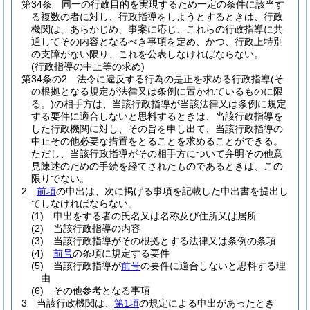
第34条
同一の行政目的を実現するため一定の条件に該当す
る複数の者に対し、行政指導をしようとするときは、行政
機関は、あらかじめ、事案に応じ、これらの行政指導に共
通してその内容となるべき事項を定め、かつ、行政上特別
の支障がない限り、これを公表しなければならない。
(行政指導の中止等の求め)
第34条の2
法令に違反する行為の是正を求める行政指導
(そ
の根拠となる規定が法律又は条例に置かれているものに限
る。)
の相手方は、当該行政指導が当該法律又は条例に規定
する要件に適合しないと思料するときは、当該行政指導を
した行政機関に対し、その旨を申し出て、当該行政指導の
中止その他必要な措置をとることを求めることができる。
ただし、当該行政指導がその相手方について弁明その他意
見陳述のための手続を経てされたものであるときは、この
限りでない。
2
前項
の申出は、次に掲げる事項を記載した申出書を提出し
てしなければならない。
(1)
申出をする者の氏名又は名称及び住所又は居所
(2)
当該行政指導の内容
(3)
当該行政指導がその根拠とする法律又は条例の条項
(4)
前号
の条項に規定する要件
(5)
当該行政指導が
前号
の要件に適合しないと思料する理
由
(6)
その他参考となる事項
3
当該行政機関は、
第1項
の規定による申出があったとき