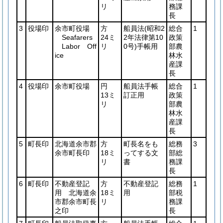
リ
務課
長
3
役場印
余市町役場
方
船員法
(昭和2
総合
1
Seafarers
24ミ
2年法律第10
政策
Labor Off
リ
0号)
手帳用
部農
ice
林水
産課
長
4
役場印
余市町役場
円
船員法手帳
総合
1
13ミ
訂正用
政策
リ
部農
林水
産課
長
5
町長印
北海道余市郡
方
町長名をも
総務
3
余市町長印
18ミ
ってする文
部総
リ
書
務課
長
6
町長印
不動産登記
方
不動産登記
総務
1
用 北海道余
18ミ
用
部税
市郡余市町長
リ
務課
之印
長