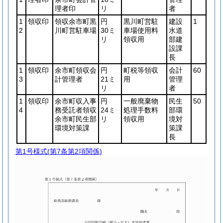
理者印
リ
者
1
領収印
領収余市町黒
円
黒川町営駐
建設
1
2
川町営駐車場
30ミ
車場使用料
水道
リ
領収用
部建
設課
長
1
領収印
余市町領収会
円
町税等領収
会計
60
3
計管理者
21ミ
用
管理
リ
者
1
領収印
余市町収入事
円
一般廃棄物
民生
50
4
務受託者領収
24ミ
処理手数料
部環
余市町民生部
リ
領収用
境対
環境対策課
策課
長
第1号様式
(第7条第2項関係)