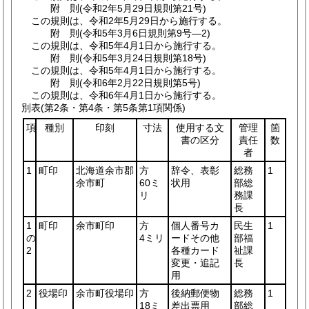
附
則
(令和2年5月29日
規則第21号)
この規則は、令和2年5月29日から施行する。
附
則
(令和5年3月6日
規則第9号―2)
この規則は、令和5年4月1日から施行する。
附
則
(令和5年3月24日
規則第18号)
この規則は、令和5年4月1日から施行する。
附
則
(令和6年2月22日
規則第5号)
この規則は、令和6年4月1日から施行する。
別表
(第2条・第4条・第5条第1項関係)
項
種別
印刻
寸法
使用する文
管理
箇
書の区分
責任
数
者
1
町印
北海道余市郡
方
辞令、表彰
総務
1
余市町
60ミ
状用
部総
リ
務課
長
1
町印
余市町印
方
個人番号カ
民生
1
の
4ミリ
ードその他
部福
2
各種カード
祉課
変更・追記
長
用
2
役場印
余市町役場印
方
後納郵便物
総務
1
18ミ
差出票用
部総