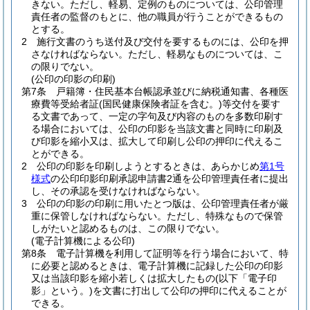
きない。
ただし、軽易、定例のものについては、公印管理
責任者の監督のもとに、他の職員が行うことができるもの
とする。
2
施行文書のうち送付及び交付を要するものには、公印を押
さなければならない。
ただし、軽易なものについては、こ
の限りでない。
(公印の印影の印刷)
第7条
戸籍簿・住民基本台帳認承並びに納税通知書、各種医
療費等受給者証
(国民健康保険者証を含む。)
等交付を要す
る文書であって、一定の字句及び内容のものを多数印刷す
る場合においては、公印の印影を当該文書と同時に印刷及
び印影を縮小又は、拡大して印刷し公印の押印に代えるこ
とができる。
2
公印の印影を印刷しようとするときは、あらかじめ
第1号
様式
の公印印影印刷承認申請書2通を公印管理責任者に提出
し、その承認を受けなければならない。
3
公印の印影の印刷に用いたとつ版は、公印管理責任者が厳
重に保管しなければならない。
ただし、特殊なもので保管
しがたいと認めるものは、この限りでない。
(電子計算機による公印)
第8条
電子計算機を利用して証明等を行う場合において、特
に必要と認めるときは、電子計算機に記録した公印の印影
又は当該印影を縮小若しくは拡大したもの
(以下「電子印
影」という。)
を文書に打出して公印の押印に代えることが
できる。