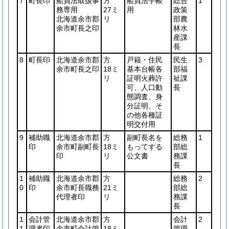
7
町長印
船員法取扱事
方
船員法手帳
総合
1
務専用
27ミ
用
政策
北海道余市郡
リ
部農
余市町長之印
林水
産課
長
8
町長印
北海道余市郡
方
戸籍・住民
民生
3
余市町長之印
18ミ
基本台帳各
部福
リ
証明火葬許
祉課
可、人口動
長
態調査、身
分証明、そ
の他各種証
明交付用
9
補助職
北海道余市郡
方
副町長名を
総務
1
印
余市町副町長
18ミ
もってする
部総
印
リ
公文書
務課
長
1
補助職
北海道余市郡
方
総務
2
0
印
余市町長職務
21ミ
部総
代理者印
リ
務課
長
1
会計管
北海道余市郡
方
会計
2
1
理者印
余市町会計管
18ミ
管理