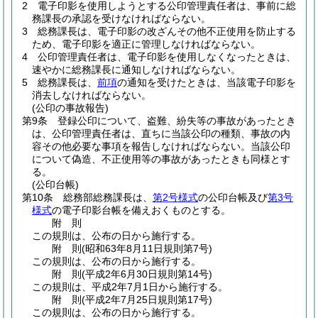
2
電子印影を使用しようとする公印管理責任者は、事前に総
務課長の承認を受けなければならない。
3
総務課長は、電子印影の改ざんその他不正使用を防止する
ため、電子印影を適正に管理しなければならない。
4
公印管理責任者は、電子印影を使用しなくなったときは、
速やかに総務課長に通知しなければならない。
5
総務課長は、
前項
の通知を受けたときは、当該電子印影を
消去しなければならない。
(公印の事故報告)
第9条
登録公印について、盗難、紛失等の事故があったとき
は、公印管理責任者は、直ちに当該公印の種類、事故の内
容その他必要な事項を報告しなければならない。
当該公印
について偽造、不正使用等の事故があったときも同様とす
る。
(公印台帳)
第10条
総務部総務課長は、
第2号様式
の公印台帳及び
第3号
様式
の電子印影台帳を備えおくものとする。
附
則
この規則は、公布の日から施行する。
附
則
(昭和63年8月11日
規則第7号)
この規則は、公布の日から施行する。
附
則
(平成2年6月30日
規則第14号)
この規則は、平成2年7月1日から施行する。
附
則
(平成2年7月25日
規則第17号)
この規則は、公布の日から施行する。