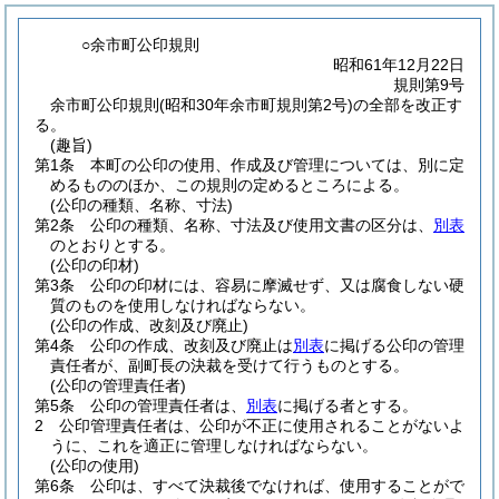
○余市町公印規則
昭和61年12月22日
規則第9号
余市町公印規則(昭和30年余市町規則第2号)の全部を改正す
る。
(趣旨)
第1条
本町の公印の使用、作成及び管理については、別に定
めるもののほか、この規則の定めるところによる。
(公印の種類、名称、寸法)
第2条
公印の種類、名称、寸法及び使用文書の区分は、
別表
のとおりとする。
(公印の印材)
第3条
公印の印材には、容易に摩滅せず、又は腐食しない硬
質のものを使用しなければならない。
(公印の作成、改刻及び廃止)
第4条
公印の作成、改刻及び廃止は
別表
に掲げる公印の管理
責任者が、副町長の決裁を受けて行うものとする。
(公印の管理責任者)
第5条
公印の管理責任者は、
別表
に掲げる者とする。
2
公印管理責任者は、公印が不正に使用されることがないよ
うに、これを適正に管理しなければならない。
(公印の使用)
第6条
公印は、すべて決裁後でなければ、使用することがで