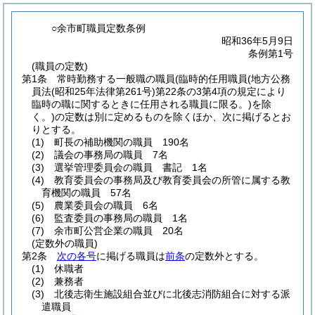
○余市町職員定数条例
昭和36年5月9日
条例第1号
(職員の定数)
第1条
常時勤務する一般職の職員
(臨時的任用職員
(地方公務
員法
(昭和25年法律第261号)
第22条の3第4項の規定により
臨時の職に関するときに任用される職員に限る。)
を除
く。)
の定数は別に定めるものを除くほか、次に掲げるとお
りとする。
(1)
町長の補助機関の職員 190名
(2)
議会の事務局の職員 7名
(3)
選挙管理委員会の職員 書記 1名
(4)
教育委員会の事務局及び教育委員会の所管に属する教
育機関の職員 57名
(5)
農業委員会の職員 6名
(6)
監査委員の事務局の職員 1名
(7)
余市町公営企業の職員 20名
(定数外の職員)
第2条
次の各号
に掲げる職員は
前条
の定数外とする。
(1)
休職者
(2)
兼務者
(3)
北後志衛生施設組合並びに北後志消防組合に対する派
遣職員