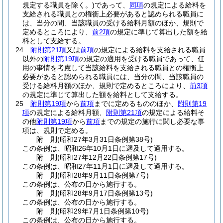
規定する職員を除く。)
であって、
同項
の規定による給料を
支給される職員との権衡上必要があると認められる職員に
は、当分の間、当該職員の受ける給料月額のほか、規則で
定めるところにより、
前2項
の規定に準じて算出した額を給
料として支給する。
24
附則第21項
又は
前項
の規定による給料を支給される職員
以外の
附則第19項
の規定の適用を受ける職員であって、任
用の事情を考慮して当該給料を支給される職員との権衡上
必要があると認められる職員には、当分の間、当該職員の
受ける給料月額のほか、規則で定めるところにより、
前3項
の規定に準じて算出した額を給料として支給する。
25
附則第19項
から
前項
までに定めるもののほか、
附則第19
項
の規定による給料月額、
附則第21項
の規定による給料そ
の他
附則第19項
から
前項
までの規定の施行に関し必要な事
項は、規則で定める。
附
則
(昭和27年3月31日
条例第38号)
この条例は、昭和26年10月1日に遡及して適用する。
附
則
(昭和27年12月22日
条例第17号)
この条例は、昭和27年11月1日に遡及して適用する。
附
則
(昭和28年9月11日
条例第7号)
この条例は、公布の日から施行する。
附
則
(昭和28年9月17日
条例第13号)
この条例は、公布の日から施行する。
附
則
(昭和29年7月1日
条例第10号)
この条例は、公布の日から施行する。