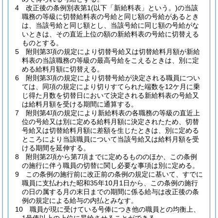
4
改正後の条例別表第1
(以下「新給料表」という。)
の当該
職務の等級に切替給料表の号給と同じ額の号給があるとき
は、当該号給と同じ額とし、当該号給に同じ額の号給がな
いときは、その直近上位の額の新給料表の号給に切替える
ものとする。
5
附則第3項の規定により切替号給又は切替給料月額が新給
料表の当該職務の等級の最高号給をこえるときは、別に定
める給料月額に切替える。
6
附則第3項の規定により切替号給が決定される職員につい
ては、同項の規定により切りすてられた端数を12ケ月に乗
じ得た月数を切替日において決定される新給料表の号給又
は給料月額を受ける期間に通算する。
7
附則第4項の規定により新給料表の各職務の等級の直近上
位の号給又は別に定める給料月額に決定されたため、切替
号給又は切替給料月額に差額を生じたときは、別に定める
ところにより当該職員について当該号給又は給料月額を受
ける期間を延伸する。
8
附則第2項から第7項までに定めるもののほか、この条例
の施行に伴う職員の切替に関し必要な事項は別に定める。
9
この条例の施行前に改正前の条例の規定に基いて、すでに
職員に支払われた昭和35年10月1日から、この条例の施行
の日の属する月の末日までの期間に係る給与は改正後の条
例の規定による給与の内払とみなす。
10
職員が現に受けている号俸につき他の職員との均衡上、