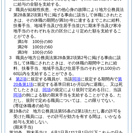
に給与の全額を支給する。
2
職員が結核性疾患、その他心身の故障により地方公務員法
第28条第2項第1号に掲げる事由に該当して休職にされたと
きは、その休職の期間が満3か年に達するまでこれに給料、
扶養手当、地域手当及び住居手当並びに期末手当及び寒冷
地手当のそれぞれを次の区分により定めた額を支給するこ
とができる。
満1年 100分の80
満2年 100分の60
満3年 100分の50
3
職員が地方公務員法第28条第2項第2号に掲げる事由に該
当して休職にされたときは、その休職の期間中これに給
料、扶養手当、地域手当及び住居手当のそれぞれ100分の
60以内を支給することができる。
4
第2項
に規定する職員が、当該
同項
に規定する期間内で
第
20条第1項
に規定する基準日前1か月以内に退職し、又は死
亡したときは、
同項
の規定により規則で定める日に、当該
同項
の例による額の期末手当を支給することができる。
た
だし、規則で定める職員については、この限りでない。
(専従休職者の給与)
第19条の2
地方公務員法第55条の2第1項ただし書の許可を
受けた職員には、その許可が効力を有する間は、いかなる
給与も支給しない。
(期末手当)
第20条
期末手当は、6月1日及び12月1日
(以下これらの日を