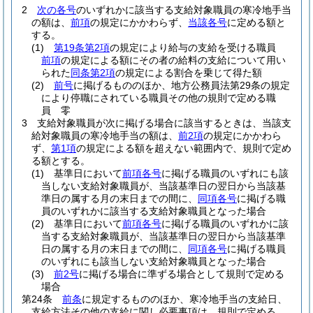
2
次の各号
のいずれかに該当する支給対象職員の寒冷地手当
の額は、
前項
の規定にかかわらず、
当該各号
に定める額と
する。
(1)
第19条第2項
の規定により給与の支給を受ける職員
前項
の規定による額にその者の給料の支給について用い
られた
同条第2項
の規定による割合を乗じて得た額
(2)
前号
に掲げるもののほか、地方公務員法第29条の規定
により停職にされている職員その他の規則で定める職
員 零
3
支給対象職員が次に掲げる場合に該当するときは、当該支
給対象職員の寒冷地手当の額は、
前2項
の規定にかかわら
ず、
第1項
の規定による額を超えない範囲内で、規則で定め
る額とする。
(1)
基準日において
前項各号
に掲げる職員のいずれにも該
当しない支給対象職員が、当該基準日の翌日から当該基
準日の属する月の末日までの間に、
同項各号
に掲げる職
員のいずれかに該当する支給対象職員となった場合
(2)
基準日において
前項各号
に掲げる職員のいずれかに該
当する支給対象職員が、当該基準日の翌日から当該基準
日の属する月の末日までの間に、
同項各号
に掲げる職員
のいずれにも該当しない支給対象職員となった場合
(3)
前2号
に掲げる場合に準ずる場合として規則で定める
場合
第24条
前条
に規定するもののほか、寒冷地手当の支給日、
支給方法その他の支給に関し必要事項は、規則で定める。