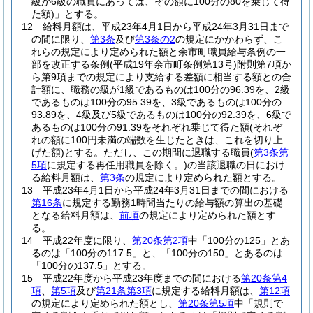
級が6級の職員にあっては、その額に100分の80を乗じて得
た額)
」とする。
12
給料月額は、平成23年4月1日から平成24年3月31日まで
の間に限り、
第3条
及び
第3条の2
の規定にかかわらず、こ
れらの規定により定められた額と余市町職員給与条例の一
部を改正する条例
(平成19年余市町条例第13号)
附則第7項か
ら第9項までの規定により支給する差額に相当する額との合
計額に、職務の級が1級であるものは100分の96.39を、2級
であるものは100分の95.39を、3級であるものは100分の
93.89を、4級及び5級であるものは100分の92.39を、6級で
あるものは100分の91.39をそれぞれ乗じて得た額
(それぞ
れの額に100円未満の端数を生じたときは、これを切り上
げた額)
とする。
ただし、この期間に退職する職員
(
第3条第
5項
に規定する再任用職員を除く。)
の当該退職の日におけ
る給料月額は、
第3条
の規定により定められた額とする。
13
平成23年4月1日から平成24年3月31日までの間における
第16条
に規定する勤務1時間当たりの給与額の算出の基礎
となる給料月額は、
前項
の規定により定められた額とす
る。
14
平成22年度に限り、
第20条第2項
中「100分の125」とあ
るのは「100分の117.5」と、「100分の150」とあるのは
「100分の137.5」とする。
15
平成22年度から平成23年度までの間における
第20条第4
項
、
第5項
及び
第21条第3項
に規定する給料月額は、
第12項
の規定により定められた額とし、
第20条第5項
中「規則で