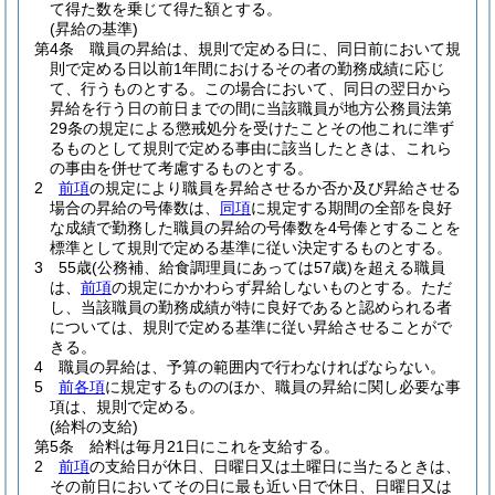
て得た数を乗じて得た額とする。
(昇給の基準)
第4条
職員の昇給は、規則で定める日に、同日前において規
則で定める日以前1年間におけるその者の勤務成績に応じ
て、行うものとする。
この場合において、同日の翌日から
昇給を行う日の前日までの間に当該職員が地方公務員法第
29条の規定による懲戒処分を受けたことその他これに準ず
るものとして規則で定める事由に該当したときは、これら
の事由を併せて考慮するものとする。
2
前項
の規定により職員を昇給させるか否か及び昇給させる
場合の昇給の号俸数は、
同項
に規定する期間の全部を良好
な成績で勤務した職員の昇給の号俸数を4号俸とすることを
標準として規則で定める基準に従い決定するものとする。
3
55歳
(公務補、給食調理員にあっては57歳)
を超える職員
は、
前項
の規定にかかわらず昇給しないものとする。
ただ
し、当該職員の勤務成績が特に良好であると認められる者
については、規則で定める基準に従い昇給させることがで
きる。
4
職員の昇給は、予算の範囲内で行わなければならない。
5
前各項
に規定するもののほか、職員の昇給に関し必要な事
項は、規則で定める。
(給料の支給)
第5条
給料は毎月21日にこれを支給する。
2
前項
の支給日が休日、日曜日又は土曜日に当たるときは、
その前日においてその日に最も近い日で休日、日曜日又は