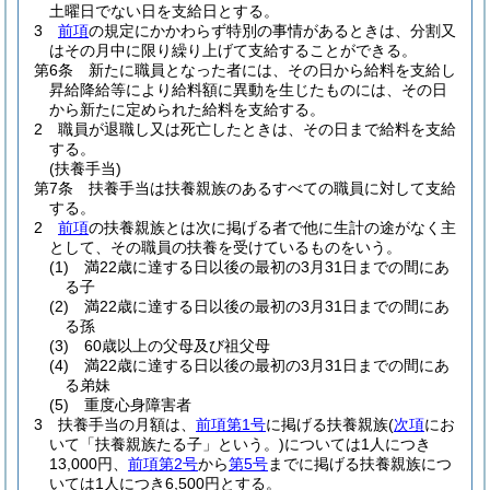
土曜日でない日を支給日とする。
3
前項
の規定にかかわらず特別の事情があるときは、分割又
はその月中に限り繰り上げて支給することができる。
第6条
新たに職員となった者には、その日から給料を支給し
昇給降給等により給料額に異動を生じたものには、その日
から新たに定められた給料を支給する。
2
職員が退職し又は死亡したときは、その日まで給料を支給
する。
(扶養手当)
第7条
扶養手当は扶養親族のあるすべての職員に対して支給
する。
2
前項
の扶養親族とは次に掲げる者で他に生計の途がなく主
として、その職員の扶養を受けているものをいう。
(1)
満22歳に達する日以後の最初の3月31日までの間にあ
る子
(2)
満22歳に達する日以後の最初の3月31日までの間にあ
る孫
(3)
60歳以上の父母及び祖父母
(4)
満22歳に達する日以後の最初の3月31日までの間にあ
る弟妹
(5)
重度心身障害者
3
扶養手当の月額は、
前項第1号
に掲げる扶養親族
(
次項
にお
いて「扶養親族たる子」という。)
については1人につき
13,000円、
前項第2号
から
第5号
までに掲げる扶養親族につ
いては1人につき6,500円とする。