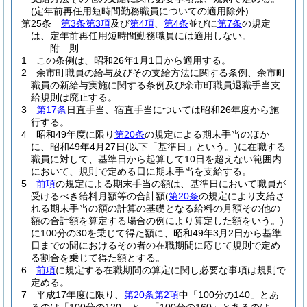
(定年前再任用短時間勤務職員についての適用除外)
第25条
第3条第3項
及び
第4項
、
第4条
並びに
第7条
の規定
は、定年前再任用短時間勤務職員には適用しない。
附
則
1
この条例は、昭和26年1月1日から適用する。
2
余市町職員の給与及びその支給方法に関する条例、余市町
職員の新給与実施に関する条例及び余市町職員退職手当支
給規則は廃止する。
3
第17条
日直手当、宿直手当については昭和26年度から施
行する。
4
昭和49年度に限り
第20条
の規定による期末手当のほか
に、昭和49年4月27日
(以下「基準日」という。)
に在職する
職員に対して、基準日から起算して10日を超えない範囲内
において、規則で定める日に期末手当を支給する。
5
前項
の規定による期末手当の額は、基準日において職員が
受けるべき給料月額等の合計額
(
第20条
の規定により支給さ
れる期末手当の額の計算の基礎となる給料の月額その他の
額の合計額を算定する場合の例により算定した額をいう。)
に100分の30を乗じて得た額に、昭和49年3月2日から基準
日までの間におけるその者の在職期間に応じて規則で定め
る割合を乗じて得た額とする。
6
前項
に規定する在職期間の算定に関し必要な事項は規則で
定める。
7
平成17年度に限り、
第20条第2項
中「100分の140」とあ