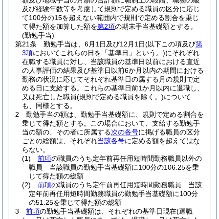
額及び地域手当の月額の合計額に職制上の段階、職務の級
及び経験年数等を考慮して規則で定める職員の区分に応じ
て100分の15を超えない範囲内で規則で定める割合を乗じ
て得た額を加算した額を
第2項
の期末手当基礎額とする。
(勤勉手当)
第21条
勤勉手当は、6月1日及び12月1日
(以下この項及び
第
3項
においてこれらの日を「基準日」という。)
にそれぞれ
在職する職員に対し、当該職員の基準日以前における直近
の人事評価の結果及び基準日以前6か月以内の期間における
勤務の状況に応じてそれぞれ基準日の属する月の規則で定
める日に支給する。
これらの基準日前1か月以内に退職し、
又は死亡した職員
(規則で定める職員を除く。)
について
も、同様とする。
2
勤勉手当の額は、勤勉手当基礎額に、規則で定める割合を
乗じて得た額とする。
この場合において、支給する勤勉手
当の額の、その者に所属する
次の各号
に掲げる職員の区分
ごとの総額は、それぞれ
当該各号
に定める額を超えてはな
らない。
(1)
前項
の職員のうち定年前再任用短時間勤務職員以外の
職員 当該職員の勤勉手当基礎額に100分の106.25を乗
じて得た額の総額
(2)
前項
の職員のうち定年前再任用短時間勤務職員 当該
定年前再任用短時間勤務職員の勤勉手当基礎額に100分
の51.25を乗じて得た額の総額
3
前項
の勤勉手当基礎額は、それぞれの基準日現在
(退職