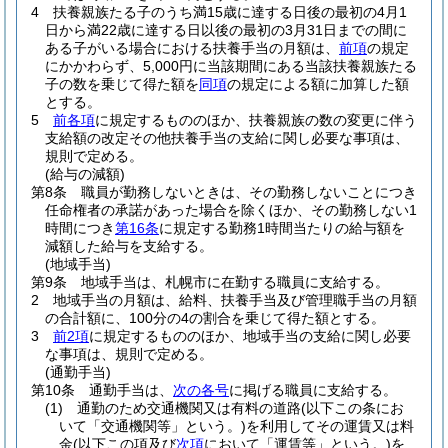
4
扶養親族たる子のうち満15歳に達する日後の最初の4月1
日から満22歳に達する日以後の最初の3月31日までの間に
ある子がいる場合における扶養手当の月額は、
前項
の規定
にかかわらず、5,000円に当該期間にある当該扶養親族たる
子の数を乗じて得た額を
同項
の規定による額に加算した額
とする。
5
前各項
に規定するもののほか、扶養親族の数の変更に伴う
支給額の改定その他扶養手当の支給に関し必要な事項は、
規則で定める。
(給与の減額)
第8条
職員が勤務しないときは、その勤務しないことにつき
任命権者の承諾があった場合を除くほか、その勤務しない1
時間につき
第16条
に規定する勤務1時間当たりの給与額を
減額した給与を支給する。
(地域手当)
第9条
地域手当は、札幌市に在勤する職員に支給する。
2
地域手当の月額は、給料、扶養手当及び管理職手当の月額
の合計額に、100分の4の割合を乗じて得た額とする。
3
前2項
に規定するもののほか、地域手当の支給に関し必要
な事項は、規則で定める。
(通勤手当)
第10条
通勤手当は、
次の各号
に掲げる職員に支給する。
(1)
通勤のため交通機関又は有料の道路
(以下この条にお
いて「交通機関等」という。)
を利用してその運賃又は料
金
(以下この項及び
次項
において「運賃等」という。)
を