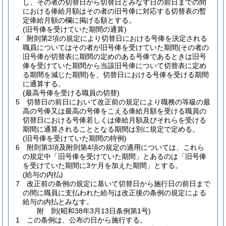
し、その者の切替日から切替日とみなす日の前日までの間
における俸給月額はその者の旧号俸に対応する切替表の暫
定俸給月額の欄に掲げる額とする。
(旧号俸を受けていた期間の通算)
4
附則第2項の規定により切替日における号俸を決定される
職員についてはその者が旧号俸を受けていた期間
(その者の
旧号俸が切替表に期間の定めのある号俸であるときは旧号
俸を受けていた期間から当該旧号俸について切替表に定め
る期間を減じた期間)
を、切替日における号俸を受ける期間
に通算する。
(最高号俸を受ける職員の切替)
5
切替日の前日において改正前の規定により職務の等級の最
高の号俸又は最高の号俸をこえる俸給月額を受ける職員の
切替日における号俸若しくは俸給月額及びそれらを受ける
期間に通算されることとなる期間は別に規定で定める。
(旧号俸を受けていた期間の特例)
6
附則第3項及附則第4項の規定の適用については、これら
の規定中「旧号俸を受けていた期間」とあるのは「旧号俸
を受けていた期間に3ケ月を加えた期間」とする。
(給与の内払)
7
改正前の条例の規定に基いて切替日から施行日の前日まで
の間に職員に支払われた給与は改正後の条例の規定による
給与の内払とみなす。
附
則
(昭和38年3月13日
条例第1号)
1
この条例は、公布の日から施行する。