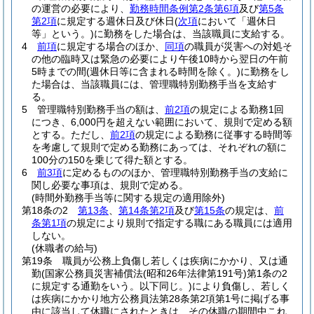
の運営の必要により、
勤務時間条例第2条第6項
及び
第5条
第2項
に規定する週休日及び休日
(
次項
において「週休日
等」という。)
に勤務をした場合は、当該職員に支給する。
4
前項
に規定する場合のほか、
同項
の職員が災害への対処そ
の他の臨時又は緊急の必要により午後10時から翌日の午前
5時までの間
(週休日等に含まれる時間を除く。)
に勤務をし
た場合は、当該職員には、管理職特別勤務手当を支給す
る。
5
管理職特別勤務手当の額は、
前2項
の規定による勤務1回
につき、6,000円を超えない範囲において、規則で定める額
とする。
ただし、
前2項
の規定による勤務に従事する時間等
を考慮して規則で定める勤務にあっては、それぞれの額に
100分の150を乗じて得た額とする。
6
前3項
に定めるもののほか、管理職特別勤務手当の支給に
関し必要な事項は、規則で定める。
(時間外勤務手当等に関する規定の適用除外)
第18条の2
第13条
、
第14条第2項
及び
第15条
の規定は、
前
条第1項
の規定により規則で指定する職にある職員には適用
しない。
(休職者の給与)
第19条
職員が公務上負傷し若しくは疾病にかかり、又は通
勤
(国家公務員災害補償法
(昭和26年法律第191号)
第1条の2
に規定する通勤をいう。以下同じ。)
により負傷し、若しく
は疾病にかかり地方公務員法第28条第2項第1号に掲げる事
由に該当して休職にされたときは、その休職の期間中これ