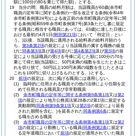
額に100分の80を乗じて得た額)
」とする。
19
当分の間、職員の給料月額は、当該職員が60歳
(余市町
職員の定年等に関する条例の一部を改正する条例
(令和4年
余市町条例第24号)
による改正前の余市町職員の定年等に関
する条例
(昭和59年余市町条例第7号)
第3条ただし書に規定
する職員に相当する職員にあっては、63歳)
に達した日後に
おける最初の4月1日
(
附則第21項
において「特定日」とい
う。)
以後、当該職員に適用される給料表の給料月額のう
ち、
第3条第2項
の規定により当該職員の属する職務の級並
びに
同条第3項
及び
第4項
並びに
第4条第2項
及び
第3項
の規
定により当該職員の受ける号俸に応じた額に100分の70を
乗じて得た額
(当該額に、50円未満の端数を生じたときはこ
れを切り捨て、50円以上100円未満の端数を生じたときは
これを100円に切り上げるものとする。)
とする。
20
前項
の規定は、次に掲げる職員には適用しない。
(1)
臨時的に任用される職員その他の法律により任期を定
めて任用される職員及び非常勤職員
(2)
余市町職員の定年等に関する条例第9条第1項
又は
第2
項
の規定により地方公務員法第28条の2第1項に規定する
異動期間
(
同条例第9条第1項
又は
第2項
の規定により延長
された期間を含む。)
を延長された
同条例第6条
に規定す
る職を占める職員
(3)
余市町職員の定年等に関する条例第4条第1項
又は
第2
項
の規定により勤務している職員
(
同条例第2条
に規定す
る定年退職日において
前項
の規定が適用されていた職員