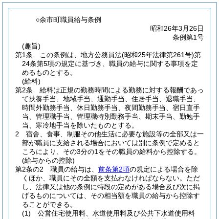
○余市町職員給与条例
昭和26年3月26日
条例第1号
(趣旨)
第1条
この条例は、地方公務員法
(昭和25年法律第261号)
第
24条第5項の規定に基づき、職員の給与に関する事項を定
めるものとする。
(給料)
第2条
給料は正規の勤務時間による勤務に対する報酬であっ
て扶養手当、地域手当、通勤手当、住居手当、退職手当、
時間外勤務手当、休日勤務手当、夜間勤務手当、宿日直手
当、管理職手当、管理職特別勤務手当、期末手当、勤勉手
当、寒冷地手当を除いたものとする。
2
宿舎、食事、制服その他生活に必要な施設等の全部又は一
部が職員に支給される場合においては別に条例で定めると
ころにより、その3分の1をその職員の給料から控除する。
(給与からの控除)
第2条の2
職員の給与は、
前条第2項
の規定による場合を除
くほか、職員にその全額を支払わなければならない。
ただ
し、法律又は他の条例に特段の定めがある場合及び次に掲
げるものについては、その相当額を職員の給与から控除す
ることができる。
(1)
公営住宅使用料、水道使用料及び公共下水道使用料