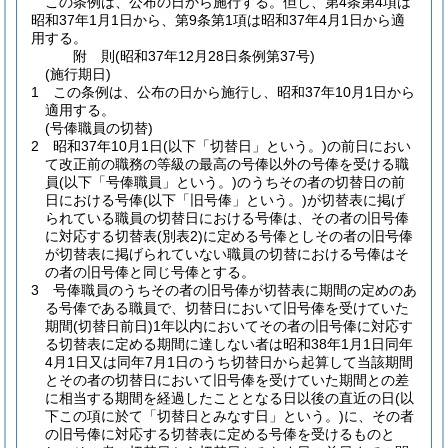
この条例は、公布の日から施行する。
但し、第4条第4項は
昭和37年1月1日から、第9条第1項は昭和37年4月1日から適
用する。
附
則
(昭和37年12月28日
条例第37号)
(施行期日)
1
この条例は、公布の日から施行し、昭和37年10月1日から
適用する。
(号俸職員の切替)
2
昭和37年10月1日
(以下「切替日」という。)
の前日におい
て改正前の職務の等級の最高の号俸以外の号俸を受ける職
員
(以下「号俸職員」という。)
のうちその者の切替日の前
日における号俸
(以下「旧号俸」という。)
が切替表に掲げ
られている職員の切替日における号俸は、その者の旧号俸
に対応する切替表
(別表2)
に定める号俸としその者の旧号俸
が切替表に掲げられていない職員の切替における号俸はそ
の者の旧号俸と同じ号俸とする。
3
号俸職員のうちその者の旧号俸が切替表に期間の定めのあ
る号俸である職員で、切替日において旧号俸を受けていた
期間
(切替日前日)
1年以内においてその者の旧号俸に対応す
る切替表に定める期間に達しない者は昭和38年1月1日同年
4月1日又は同年7月1日のうち切替日から起算して当該期間
とその者の切替日において旧号俸を受けていた期間との差
に相当する期間を経過したこととなる日以後の直近の日
(以
下この項に於て「切替日とみなす日」という。)
に、その者
の旧号俸に対応する切替表に定める号俸を受けるものと