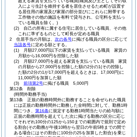
超える家賃を支払っている職員
(職員及び主としてその収
入により生計を維持する者を居住させるため町が設置す
る居住用の家屋及び家屋の部分並びにこれらに附帯する
工作物その他の施設を有料で貸与され、公宅料を支払っ
ている職員を除く。)
(2)
自己の所有に属する住宅に居住している職員、その他
これに準ずるものとして町長が定める職員
2
住居手当の月額は、
次の各号
に掲げる職員の区分に応じて
当該各号
に定める額とする。
(1)
月額27,000円以下の家賃を支払っている職員 家賃の
月額から16,000円を控除した額
(2)
月額27,000円を超える家賃を支払っている職員 家賃
の月額から27,000円を控除した額の2分の1
(その控除し
た額の2分の1が17,000円を超えるときは、17,000円)
に
11,000円を加算した額
(3)
前項第2号
に掲げる職員 5,000円
第12条
削除
(時間外勤務手当)
第13条
正規の勤務時間外に勤務することを命ぜられた職員
には正規の勤務時間外に勤務した全時間に対して、勤務1時
間につき、
第16条
に規定する勤務1時間当たりの給与額に
正規の勤務時間を超えてした次に掲げる勤務の区分に応じ
てそれぞれ100分の125から150までの範囲内で規則で定め
る割合
(その勤務が午後10時から翌日の午前5時までの間で
ある場合にはその割合に100分の25を加算した割合)
を乗じ