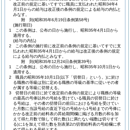
改正前の規定に基いてすでに職員に支払われた昭和34年4
月1日からの給与は改正後の条例の規定による給与の内払と
みなす。
附
則
(昭和35年6月19日
条例第58号)
(施行期日)
1
この条例は、公布の日から施行し、昭和35年4月1日から
適用する。
(給与の内払)
2
この条例の施行前に改正前の条例の規定に基いてすでに支
払われた昭和35年4月1日からの給与は改正後の条例の規定
による給与の内払とみなす。
附
則
(昭和35年12月24日
条例第39号)
1
この条例は、公布の日から施行し、昭和35年10月1日から
適用する。
2
職員の昭和35年10月1日
(以下「切替日」という。)
に於け
る職務の等級は別に定める職務の等級の基準に従いその者
が属する等級に切替える。
3
切替日の前日に於て改定前の条例の規定により職務の等級
の最高の号俸以外の号給を受けている職員の切替日に於け
る号給は、その者の切替日の前日における号給を受けてい
た月数に当該号給の直近下位の号給から1号給までの号俸に
かかる改正前の給料表の昇給期間欄に掲げる月数の和を加
えて得た月数で除して得た数
(1に満たない端数は切りすて
る)
に1を加えて得た数を別表第2の切替給料表の号給欄に求
めて得られる号給とする。