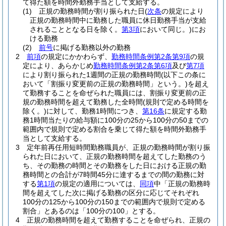
て得た額を時間外勤務手当として支給する。
(1)
正規の勤務時間が割り振られた日
(
次条
の規定により
正規の勤務時間中に勤務した職員に休日勤務手当が支給
されることとなる日を除く。
第3項
において同じ。)
にお
ける勤務
(2)
前号
に掲げる勤務以外の勤務
2
前項
の規定にかかわらず、
勤務時間条例第2条第9項
の規
定により、あらかじめ
勤務時間条例第2条第6項
及び
第7項
により割り振られた1週間の正規の勤務時間
(以下この条に
おいて「割振り変更前の正規の勤務時間」という。)
を超え
て勤務することを命ぜられた職員には、割振り変更前の正
規の勤務時間を超えて勤務した全時間
(規則で定める時間を
除く。)
に対して、勤務1時間につき、
第16条
に規定する勤
務1時間当たりの給与額に100分の25から100分の50までの
範囲内で規則で定める割合を乗じて得た額を時間外勤務手
当として支給する。
3
定年前再任用短時間勤務職員が、正規の勤務時間が割り振
られた日において、正規の勤務時間を超えてした勤務のう
ち、その勤務の時間とその勤務をした日における正規の勤
務時間との合計が7時間45分に達するまでの間の勤務に対
する
第1項
の規定の適用については、
同項
中「正規の勤務時
間を超えてした次に掲げる勤務の区分に応じてそれぞれ
100分の125から100分の150までの範囲内で規則で定める
割合」とあるのは「100分の100」とする。
4
正規の勤務時間を超えて勤務することを命ぜられ、正規の