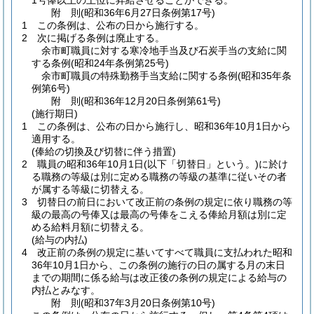
1号俸以上の上位に昇給させることができる。
附
則
(昭和36年6月27日
条例第17号)
1
この条例は、公布の日から施行する。
2
次に掲げる条例は廃止する。
余市町職員に対する寒冷地手当及び石炭手当の支給に関
する条例
(昭和24年条例第25号)
余市町職員の特殊勤務手当支給に関する条例
(昭和35年条
例第6号)
附
則
(昭和36年12月20日
条例第61号)
(施行期日)
1
この条例は、公布の日から施行し、昭和36年10月1日から
適用する。
(俸給の切換及び切替に伴う措置)
2
職員の昭和36年10月1日
(以下「切替日」という。)
に於け
る職務の等級は別に定める職務の等級の基準に従いその者
が属する等級に切替える。
3
切替日の前日において改正前の条例の規定に依り職務の等
級の最高の号俸又は最高の号俸をこえる俸給月額は別に定
める給料月額に切替える。
(給与の内払)
4
改正前の条例の規定に基いてすべて職員に支払われた昭和
36年10月1日から、この条例の施行の日の属する月の末日
までの期間に係る給与は改正後の条例の規定による給与の
内払とみなす。
附
則
(昭和37年3月20日
条例第10号)