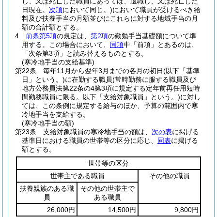
し、又は死亡した職員にあっては、退職し、又は死亡した
日現在。
次項
において同じ。)
において職員が受けるべき給
料及び扶養手当の月額並びにこれらに対する地域手当の月
額の合計額とする。
4
前条第5項
の規定は、
第2項
の勤勉手当基礎額について準
用する。
この場合において、
同項
中「前項」とあるのは、
「次条第3項」と読み替えるものとする。
(寒冷地手当の支給基準)
第22条
毎年11月から翌年3月までの各月の初日
(以下「基準
日」という。)
に在勤する職員
(常時勤務に服する職員及び
地方公務員法第22条の4第3項に規定する定年前再任用短時
間勤務職員に限る。以下「支給対象職員」という。)
に対し
ては、この条例に規定する給与のほか、予算の範囲内で寒
冷地手当を支給する。
(寒冷地手当の額)
第23条
支給対象職員の寒冷地手当の額は、
次の表
に掲げる
基準日における職員の世帯等の区分に応じ、
同表
に掲げる
額とする。
世帯等の区分
世帯主である職員
その他の職員
扶養親族のある職
その他の世帯主で
員
ある職員
26,000円
14,500円
9,800円