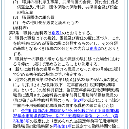
(2)
職員の福利厚生事業、共済制度の会費、貸付金に係る
償還金及び利息、団体保険の保険料、共済掛金及び預金
の積立金
(3)
職員団体の組合費
(4)
その他町長が必要と認めたもの
(給料表)
第3条
職員の給料表は
別表1
のとおりとする。
2
職員の職務はその複雑、困難及び責任の度に基づき、これ
を給料表に定める職務の級に分類するものとし、その分類
の基準となるべき職務の区分とその内容は
別表2
のとおりと
する。
3
職員が一の職務の級から他の職務の級に移った場合におけ
る号俸は、規則で定めるところにより決定する。
4
新たに給料表の適用を受ける職員となった者の号俸は規則
で定める初任給の基準に従い決定する。
5
地方公務員法第22条の4第1項又は第22条の5第1項の規定
により採用された職員
(以下「定年前再任用短時間勤務職
員」という。)
の給料月額は、当該定年前再任用短時間勤務
職員に適用される給料表の定年前再任用短時間勤務職員の
項に掲げる基準給料月額のうち、
第2項
の規定により当該定
年前再任用短時間勤務職員の属する職務の級に応じた額
に、
余市町職員の勤務時間及び休日休暇に関する条例
(昭和
35年余市町条例第3号。以下「勤務時間条例」という。)
第
2条第3項
の規定により定められた当該定年前再任用短時間
勤務職員の勤務時間を
同条第1項
に規定する勤務時間で除し