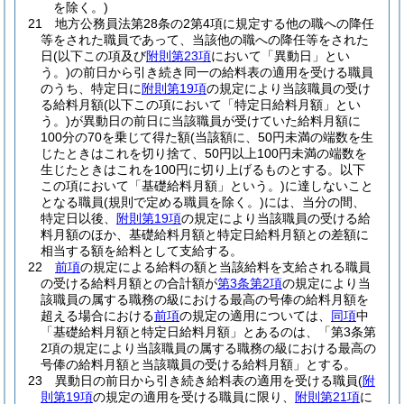
を除く。)
21
地方公務員法第28条の2第4項に規定する他の職への降任
等をされた職員であって、当該他の職への降任等をされた
日
(以下この項及び
附則第23項
において「異動日」とい
う。)
の前日から引き続き同一の給料表の適用を受ける職員
のうち、特定日に
附則第19項
の規定により当該職員の受け
る給料月額
(以下この項において「特定日給料月額」とい
う。)
が異動日の前日に当該職員が受けていた給料月額に
100分の70を乗じて得た額
(当該額に、50円未満の端数を生
じたときはこれを切り捨て、50円以上100円未満の端数を
生じたときはこれを100円に切り上げるものとする。以下
この項において「基礎給料月額」という。)
に達しないこと
となる職員
(規則で定める職員を除く。)
には、当分の間、
特定日以後、
附則第19項
の規定により当該職員の受ける給
料月額のほか、基礎給料月額と特定日給料月額との差額に
相当する額を給料として支給する。
22
前項
の規定による給料の額と当該給料を支給される職員
の受ける給料月額との合計額が
第3条第2項
の規定により当
該職員の属する職務の級における最高の号俸の給料月額を
超える場合における
前項
の規定の適用については、
同項
中
「基礎給料月額と特定日給料月額」とあるのは、「第3条第
2項の規定により当該職員の属する職務の級における最高の
号俸の給料月額と当該職員の受ける給料月額」とする。
23
異動日の前日から引き続き給料表の適用を受ける職員
(
附
則第19項
の規定の適用を受ける職員に限り、
附則第21項
に