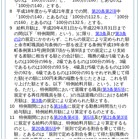
るのは「100分の120」と、「100分の160」とあるのは
「100分の140」とする。
8
平成18年度から平成21年度までの間、
第20条第2項
中
「100分の140」とあるのは「100分の112.5」と、「100分
の160」とあるのは「100分の132.5」とする。
9
給料月額は、平成20年4月1日から平成22年3月31日まで
の間
(以下「特例期間」という。)
に限り、
第3条
及び
第3条
の2
の規定にかかわらず、これらの規定により定められた額
と余市町職員給与条例の一部を改正する条例
(平成19年余市
町条例第13号)
附則第7項から第9項までの規定により支給
する差額に相当する額との合計額に、職務の級が1級である
ものは100分の96を、2級であるものは100分の95を、3級
であるものは100分の93.5を、4級及び5級であるものは100
分の92を、6級であるものは100分の91をそれぞれ乗じて得
た額
(その額に100円未満の端数を生じたときは、これを切
り上げた額とする。以下「特例給料月額」という。)
とす
る。
ただし、特例期間において退職する職員
(
第3条第5項
に
規定する再任用職員を除く。)
の当該退職の日における給料
月額は、
第3条
の規定により定められた額とする。
10
特例期間における
第16条
に規定する勤務1時間当たりの
給与額は、特例給料月額により算定するものとする。
11
特例期間における
第20条第4項
、
第5項
及び
第21条第3項
に規定する給料の月額は、特例給料月額により算定するも
のとし、
第20条第5項
中「規則で定める割合を乗じて得た
額」とあるのは「規則で定める割合を乗じて得た額
(職務の