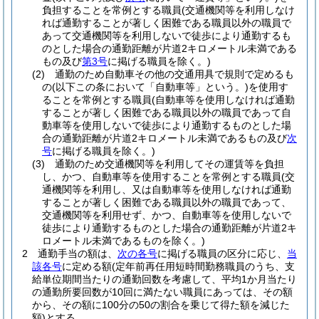
負担することを常例とする職員
(交通機関等を利用しなけ
れば通勤することが著しく困難である職員以外の職員で
あって交通機関等を利用しないで徒歩により通勤するも
のとした場合の通勤距離が片道2キロメートル未満である
もの及び
第3号
に掲げる職員を除く。)
(2)
通勤のため自動車その他の交通用具で規則で定めるも
の
(以下この条において「自動車等」という。)
を使用す
ることを常例とする職員
(自動車等を使用しなければ通勤
することが著しく困難である職員以外の職員であって自
動車等を使用しないで徒歩により通勤するものとした場
合の通勤距離が片道2キロメートル未満であるもの及び
次
号
に掲げる職員を除く。)
(3)
通勤のため交通機関等を利用してその運賃等を負担
し、かつ、自動車等を使用することを常例とする職員
(交
通機関等を利用し、又は自動車等を使用しなければ通勤
することが著しく困難である職員以外の職員であって、
交通機関等を利用せず、かつ、自動車等を使用しないで
徒歩により通勤するものとした場合の通勤距離が片道2キ
ロメートル未満であるものを除く。)
2
通勤手当の額は、
次の各号
に掲げる職員の区分に応じ、
当
該各号
に定める額
(定年前再任用短時間勤務職員のうち、支
給単位期間当たりの通勤回数を考慮して、平均1か月当たり
の通勤所要回数が10回に満たない職員にあっては、その額
から、その額に100分の50の割合を乗じて得た額を減じた
額)
とする。