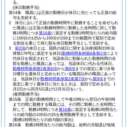
る。
(休日勤務手当)
第14条
職員には正規の勤務日が休日に当たっても正規の給
与を支給する。
2
休日において正規の勤務時間中に勤務することを命ぜられ
た職員には正規の勤務時間中に勤務した全時間に対して勤
務1時間につき
第16条
に規定する勤務1時間当たりの給与額
に100分の125から100分の150までの範囲内で規則で定め
る割合を乗じて得た額を休日勤務手当として支給する。
3
前2項
の休日とは、国民の祝日に関する法律
(昭和23年法
律第178号)
に規定する休日
(
勤務時間条例第6条第1項
により
代休日を指定されて、当該休日に割振られた勤務時間の全
部を勤務した職員にあっては、当該休日に代わる代休日。
勤務時間条例第2条第6項
から
第8項
までの規定に基づき毎
日曜日を週休日と定められている職員以外の職員にあって
は、当該休日が
勤務時間条例第2条第7項
から
第9項
までの
規定に基づく週休日に当たるときは、規則で定める日)
、1
月2日から同月5日及び12月31日をいう。
(夜間勤務手当)
第15条
正規の勤務時間として午後10時から翌日の午前5時
までの間に勤務する職員には、その間に勤務した全時間に
対して、勤務1時間につき
第16条
に規定する勤務1時間当た
りの給与額の100分の25を夜間勤務手当として支給する。
(勤務1時間当たりの給与額の算出)
第16条
勤務1時間当たりの給与額は、給料の月額及び地域