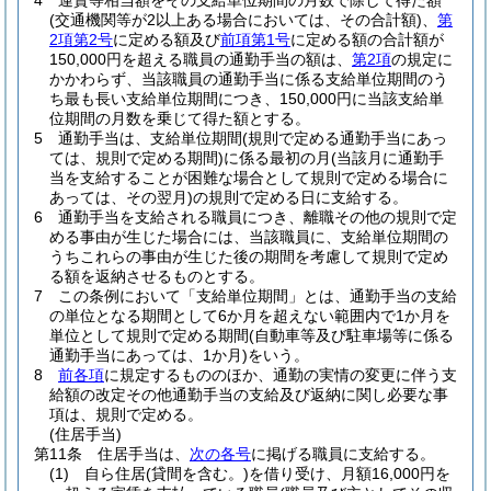
4
運賃等相当額をその支給単位期間の月数で除して得た額
(交通機関等が2以上ある場合においては、その合計額)
、
第
2項第2号
に定める額及び
前項第1号
に定める額の合計額が
150,000円を超える職員の通勤手当の額は、
第2項
の規定に
かかわらず、当該職員の通勤手当に係る支給単位期間のう
ち最も長い支給単位期間につき、150,000円に当該支給単
位期間の月数を乗じて得た額とする。
5
通勤手当は、支給単位期間
(規則で定める通勤手当にあっ
ては、規則で定める期間)
に係る最初の月
(当該月に通勤手
当を支給することが困難な場合として規則で定める場合に
あっては、その翌月)
の規則で定める日に支給する。
6
通勤手当を支給される職員につき、離職その他の規則で定
める事由が生じた場合には、当該職員に、支給単位期間の
うちこれらの事由が生じた後の期間を考慮して規則で定め
る額を返納させるものとする。
7
この条例において「支給単位期間」とは、通勤手当の支給
の単位となる期間として6か月を超えない範囲内で1か月を
単位として規則で定める期間
(自動車等及び駐車場等に係る
通勤手当にあっては、1か月)
をいう。
8
前各項
に規定するもののほか、通勤の実情の変更に伴う支
給額の改定その他通勤手当の支給及び返納に関し必要な事
項は、規則で定める。
(住居手当)
第11条
住居手当は、
次の各号
に掲げる職員に支給する。
(1)
自ら住居
(貸間を含む。)
を借り受け、月額16,000円を