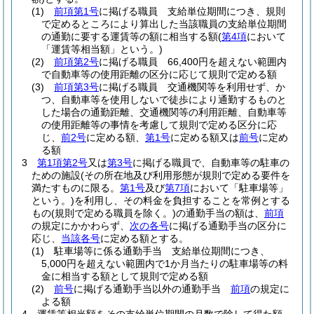
(1)
前項第1号
に掲げる職員 支給単位期間につき、規則
で定めるところにより算出した当該職員の支給単位期間
の通勤に要する運賃等の額に相当する額
(
第4項
において
「運賃等相当額」という。)
(2)
前項第2号
に掲げる職員 66,400円を超えない範囲内
で自動車等の使用距離の区分に応じて規則で定める額
(3)
前項第3号
に掲げる職員 交通機関等を利用せず、か
つ、自動車等を使用しないで徒歩により通勤するものと
した場合の通勤距離、交通機関等の利用距離、自動車等
の使用距離等の事情を考慮して規則で定める区分に応
じ、
前2号
に定める額、
第1号
に定める額又は
前号
に定め
る額
3
第1項第2号
又は
第3号
に掲げる職員で、自動車等の駐車の
ための施設
(その所在地及び利用形態が規則で定める要件を
満たすものに限る。
第1号
及び
第7項
において「駐車場等」
という。)
を利用し、その料金を負担することを常例とする
もの
(規則で定める職員を除く。)
の通勤手当の額は、
前項
の規定にかかわらず、
次の各号
に掲げる通勤手当の区分に
応じ、
当該各号
に定める額とする。
(1)
駐車場等に係る通勤手当 支給単位期間につき、
5,000円を超えない範囲内で1か月当たりの駐車場等の料
金に相当する額として規則で定める額
(2)
前号
に掲げる通勤手当以外の通勤手当
前項
の規定に
よる額