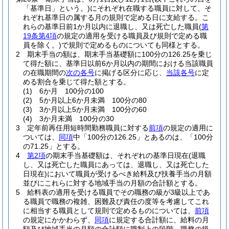
「基準日」という。)
にそれぞれ在職する職員に対して、そ
れぞれ基準日の属する月の規則で定める日に支給する。
こ
れらの基準日前1か月以内に退職し、又は死亡した職員
(
第
19条第4項
の規定の適用を受ける職員及び規則で定める職
員を除く。)
で規則で定めるものについても同様とする。
2
期末手当の額は、期末手当基礎額に100分の126.25を乗じ
て得た額に、基準日以前6か月以内の期間における当該職員
の在職期間の
次の各号
に掲げる区分に応じ、
当該各号
に定
める割合を乗じて得た額とする。
(1)
6か月 100分の100
(2)
5か月以上6か月未満 100分の80
(3)
3か月以上5か月未満 100分の60
(4)
3か月未満 100分の30
3
定年前再任用短時間勤務職員に対する
前項
の規定の適用に
ついては、
同項
中「100分の126.25」とあるのは、「100分
の71.25」とする。
4
第2項
の期末手当基礎額は、それぞれの基準日現在
(退職
し、又は死亡した職員にあっては、退職し、又は死亡した
日現在)
において職員が受けるべき給料及び扶養手当の月額
並びにこれらに対する地域手当の月額の合計額とする。
5
給料表の適用を受ける職員でその職務の級が3級以上であ
る職員で職務の複雑、困難及び責任の度等を考慮してこれ
に相当する職員として規則で定めるものについては、
前項
の規定にかかわらず、
同項
に規定する合計額に、給料の月