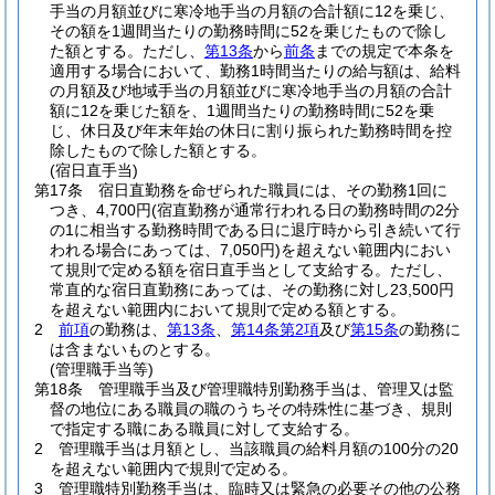
手当の月額並びに寒冷地手当の月額の合計額に12を乗じ、
その額を1週間当たりの勤務時間に52を乗じたもので除し
た額とする。
ただし、
第13条
から
前条
までの規定で本条を
適用する場合において、勤務1時間当たりの給与額は、給料
の月額及び地域手当の月額並びに寒冷地手当の月額の合計
額に12を乗じた額を、1週間当たりの勤務時間に52を乗
じ、休日及び年末年始の休日に割り振られた勤務時間を控
除したもので除した額とする。
(宿日直手当)
第17条
宿日直勤務を命ぜられた職員には、その勤務1回に
つき、4,700円
(宿直勤務が通常行われる日の勤務時間の2分
の1に相当する勤務時間である日に退庁時から引き続いて行
われる場合にあっては、7,050円)
を超えない範囲内におい
て規則で定める額を宿日直手当として支給する。
ただし、
常直的な宿日直勤務にあっては、その勤務に対し23,500円
を超えない範囲内において規則で定める額とする。
2
前項
の勤務は、
第13条
、
第14条第2項
及び
第15条
の勤務に
は含まないものとする。
(管理職手当等)
第18条
管理職手当及び管理職特別勤務手当は、管理又は監
督の地位にある職員の職のうちその特殊性に基づき、規則
で指定する職にある職員に対して支給する。
2
管理職手当は月額とし、当該職員の給料月額の100分の20
を超えない範囲内で規則で定める。
3
管理職特別勤務手当は、臨時又は緊急の必要その他の公務