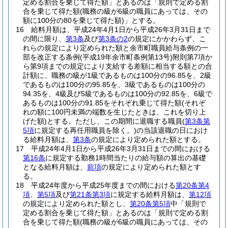
定める割合を乗じて得た額」とあるのは「規則で定める割
合を乗じて得た額
(職務の級が6級の職員にあっては、その
額に100分の80を乗じて得た額)
」とする。
16
給料月額は、平成24年4月1日から平成26年3月31日まで
の間に限り、
第3条
及び
第3条の2
の規定にかかわらず、こ
れらの規定により定められた額と余市町職員給与条例の一
部を改正する条例
(平成19年余市町条例第13号)
附則第7項か
ら第9項までの規定により支給する差額に相当する額との合
計額に、職務の級が1級であるものは100分の96.85を、2級
であるものは100分の95.85を、3級であるものは100分の
94.35を、4級及び5級であるものは100分の92.85を、6級で
あるものは100分の91.85をそれぞれ乗じて得た額
(それぞ
れの額に100円未満の端数を生じたときは、これを切り上
げた額)
とする。
ただし、この期間に退職する職員
(
第3条第
5項
に規定する再任用職員を除く。)
の当該退職の日におけ
る給料月額は、
第3条
の規定により定められた額とする。
17
平成24年4月1日から平成26年3月31日までの間における
第16条
に規定する勤務1時間当たりの給与額の算出の基礎
となる給料月額は、
前項
の規定により定められた額とす
る。
18
平成24年度から平成25年度までの間における
第20条第4
項
、
第5項
及び
第21条第3項
に規定する給料月額は、
第12項
の規定により定められた額とし、
第20条第5項
中「規則で
定める割合を乗じて得た額」とあるのは「規則で定める割
合を乗じて得た額
(職務の級が6級の職員にあっては、その