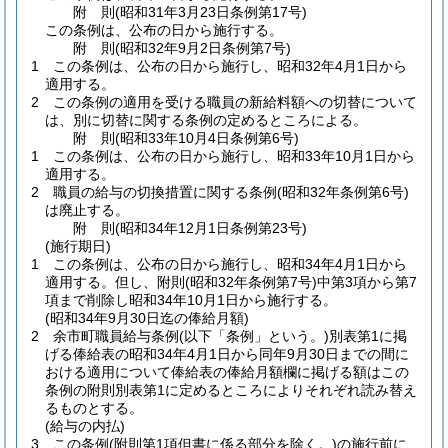
附
則
(昭和31年3月23日
条例第17号)
この条例は、公布の日から施行する。
附
則
(昭和32年9月2日
条例第7号)
1
この条例は、公布の日から施行し、昭和32年4月1日から
適用する。
2
この条例の適用を受ける職員の新給料額への切替について
は、別に切替に関する条例の定めるところによる。
附
則
(昭和33年10月4日
条例第6号)
1
この条例は、公布の日から施行し、昭和33年10月1日から
適用する。
2
職員の給与の切換措置に関する条例
(昭和32年条例第6号)
は廃止する。
附
則
(昭和34年12月1日
条例第23号)
(施行期日)
1
この条例は、公布の日から施行し、昭和34年4月1日から
適用する。
但し、附則
(昭和32年条例第7号)
中第3項から第7
項まで削除し昭和34年10月1日から施行する。
(昭和34年9月30日迄の俸給月額)
2
余市町職員給与条例
(以下「条例」という。)
別表第1に掲
げる俸給表の昭和34年4月1日から同年9月30日までの間に
おける適用について俸給表の俸給月額欄に掲げる額はこの
条例の附則別表第1に定めるところによりそれぞれ読み替え
るものとする。
(給与の内払)
3
この条例
(附則第1項但書に係る部分を除く。)
の施行前に