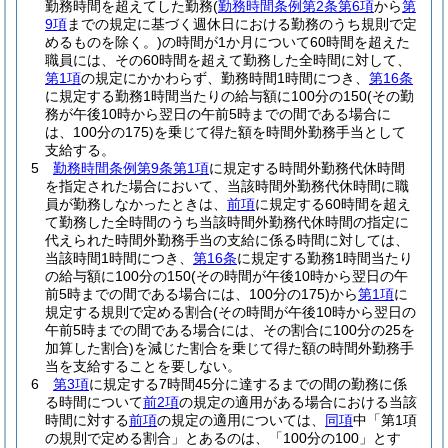
勤務時間を超えてした勤務
(
勤務時間条例第2条第6項
から
第
9項
までの規定に基づく週休日における勤務のうち規則で定
めるものを除く。)
の時間が1か月について60時間を超えた
職員には、その60時間を超えて勤務した全時間に対して、
第1項
の規定にかかわらず、勤務時間1時間につき、
第16条
に規定する勤務1時間当たりの給与額に100分の150
(その勤
務が午後10時から翌日の午前5時までの間である場合に
は、100分の175)
を乗じて得た額を時間外勤務手当として
支給する。
5
勤務時間条例第9条第1項
に規定する時間外勤務代休時間
を指定された場合において、当該時間外勤務代休時間に職
員が勤務しなかったときは、
前項
に規定する60時間を超え
て勤務した全時間のうち当該時間外勤務代休時間の指定に
代えられた時間外勤務手当の支給に係る時間に対しては、
当該時間1時間につき、
第16条
に規定する勤務1時間当たり
の給与額に100分の150
(その時間が午後10時から翌日の午
前5時までの間である場合には、100分の175)
から
第1項
に
規定する規則で定める割合
(その時間が午後10時から翌日の
午前5時までの間である場合には、その割合に100分の25を
加算した割合)
を減じた割合を乗じて得た額の時間外勤務手
当を支給することを要しない。
6
第3項
に規定する7時間45分に達するまでの間の勤務に係
る時間について
前2項
の規定の適用がある場合における当該
時間に対する
前項
の規定の適用については、
同項
中「第1項
の規則で定める割合」とあるのは、「100分の100」とす