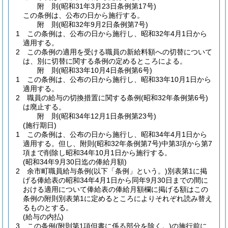
附
則
(昭和31年3月23日
条例第17号)
この条例は、公布の日から施行する。
附
則
(昭和32年9月2日
条例第7号)
1
この条例は、公布の日から施行し、昭和32年4月1日から
適用する。
2
この条例の適用を受ける職員の新給料額への切替について
は、別に切替に関する条例の定めるところによる。
附
則
(昭和33年10月4日
条例第6号)
1
この条例は、公布の日から施行し、昭和33年10月1日から
適用する。
2
職員の給与の切換措置に関する条例
(昭和32年条例第6号)
は廃止する。
附
則
(昭和34年12月1日
条例第23号)
(施行期日)
1
この条例は、公布の日から施行し、昭和34年4月1日から
適用する。
但し、附則
(昭和32年条例第7号)
中第3項から第7
項まで削除し昭和34年10月1日から施行する。
(昭和34年9月30日迄の俸給月額)
2
余市町職員給与条例
(以下「条例」という。)
別表第1に掲
げる俸給表の昭和34年4月1日から同年9月30日までの間に
おける適用について俸給表の俸給月額欄に掲げる額はこの
条例の附則別表第1に定めるところによりそれぞれ読み替え
るものとする。
(給与の内払)
3
この条例
(附則第1項但書に係る部分を除く。)
の施行前に