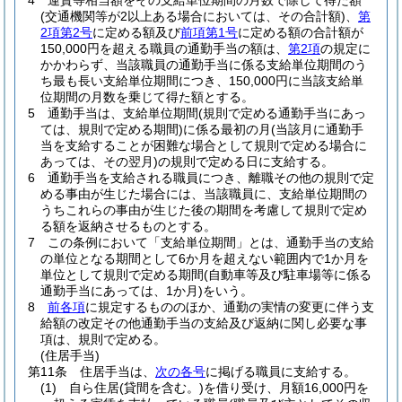
4
運賃等相当額をその支給単位期間の月数で除して得た額
(交通機関等が2以上ある場合においては、その合計額)
、
第
2項第2号
に定める額及び
前項第1号
に定める額の合計額が
150,000円を超える職員の通勤手当の額は、
第2項
の規定に
かかわらず、当該職員の通勤手当に係る支給単位期間のう
ち最も長い支給単位期間につき、150,000円に当該支給単
位期間の月数を乗じて得た額とする。
5
通勤手当は、支給単位期間
(規則で定める通勤手当にあっ
ては、規則で定める期間)
に係る最初の月
(当該月に通勤手
当を支給することが困難な場合として規則で定める場合に
あっては、その翌月)
の規則で定める日に支給する。
6
通勤手当を支給される職員につき、離職その他の規則で定
める事由が生じた場合には、当該職員に、支給単位期間の
うちこれらの事由が生じた後の期間を考慮して規則で定め
る額を返納させるものとする。
7
この条例において「支給単位期間」とは、通勤手当の支給
の単位となる期間として6か月を超えない範囲内で1か月を
単位として規則で定める期間
(自動車等及び駐車場等に係る
通勤手当にあっては、1か月)
をいう。
8
前各項
に規定するもののほか、通勤の実情の変更に伴う支
給額の改定その他通勤手当の支給及び返納に関し必要な事
項は、規則で定める。
(住居手当)
第11条
住居手当は、
次の各号
に掲げる職員に支給する。
(1)
自ら住居
(貸間を含む。)
を借り受け、月額16,000円を