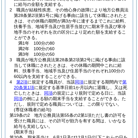
に給与の全額を支給する。
2
職員が結核性疾患、その他心身の故障により地方公務員法
第28条第2項第1号に掲げる事由に該当して休職にされたと
きは、その休職の期間が満3か年に達するまでこれに給料、
扶養手当、地域手当及び住居手当並びに期末手当及び寒冷
地手当のそれぞれを次の区分により定めた額を支給するこ
とができる。
満1年 100分の80
満2年 100分の60
満3年 100分の50
3
職員が地方公務員法第28条第2項第2号に掲げる事由に該
当して休職にされたときは、その休職の期間中これに給
料、扶養手当、地域手当及び住居手当のそれぞれ100分の
60以内を支給することができる。
4
第2項
に規定する職員が、当該
同項
に規定する期間内で
第
20条第1項
に規定する基準日前1か月以内に退職し、又は死
亡したときは、
同項
の規定により規則で定める日に、当該
同項
の例による額の期末手当を支給することができる。
た
だし、規則で定める職員については、この限りでない。
(専従休職者の給与)
第19条の2
地方公務員法第55条の2第1項ただし書の許可を
受けた職員には、その許可が効力を有する間は、いかなる
給与も支給しない。
(期末手当)
第20条
期末手当は、6月1日及び12月1日
(以下これらの日を