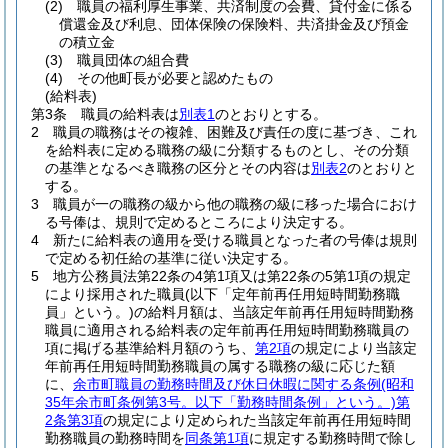
(2)
職員の福利厚生事業、共済制度の会費、貸付金に係る
償還金及び利息、団体保険の保険料、共済掛金及び預金
の積立金
(3)
職員団体の組合費
(4)
その他町長が必要と認めたもの
(給料表)
第3条
職員の給料表は
別表1
のとおりとする。
2
職員の職務はその複雑、困難及び責任の度に基づき、これ
を給料表に定める職務の級に分類するものとし、その分類
の基準となるべき職務の区分とその内容は
別表2
のとおりと
する。
3
職員が一の職務の級から他の職務の級に移った場合におけ
る号俸は、規則で定めるところにより決定する。
4
新たに給料表の適用を受ける職員となった者の号俸は規則
で定める初任給の基準に従い決定する。
5
地方公務員法第22条の4第1項又は第22条の5第1項の規定
により採用された職員
(以下「定年前再任用短時間勤務職
員」という。)
の給料月額は、当該定年前再任用短時間勤務
職員に適用される給料表の定年前再任用短時間勤務職員の
項に掲げる基準給料月額のうち、
第2項
の規定により当該定
年前再任用短時間勤務職員の属する職務の級に応じた額
に、
余市町職員の勤務時間及び休日休暇に関する条例
(昭和
35年余市町条例第3号。以下「勤務時間条例」という。)
第
2条第3項
の規定により定められた当該定年前再任用短時間
勤務職員の勤務時間を
同条第1項
に規定する勤務時間で除し