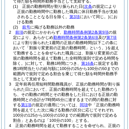
て得た額を時間外勤務手当として支給する。
(1)
正規の勤務時間が割り振られた日
(
次条
の規定により
正規の勤務時間中に勤務した職員に休日勤務手当が支給
されることとなる日を除く。
第3項
において同じ。)
にお
ける勤務
(2)
前号
に掲げる勤務以外の勤務
2
前項
の規定にかかわらず、
勤務時間条例第2条第9項
の規
定により、あらかじめ
勤務時間条例第2条第6項
及び
第7項
により割り振られた1週間の正規の勤務時間
(以下この条に
おいて「割振り変更前の正規の勤務時間」という。)
を超え
て勤務することを命ぜられた職員には、割振り変更前の正
規の勤務時間を超えて勤務した全時間
(規則で定める時間を
除く。)
に対して、勤務1時間につき、
第16条
に規定する勤
務1時間当たりの給与額に100分の25から100分の50までの
範囲内で規則で定める割合を乗じて得た額を時間外勤務手
当として支給する。
3
定年前再任用短時間勤務職員が、正規の勤務時間が割り振
られた日において、正規の勤務時間を超えてした勤務のう
ち、その勤務の時間とその勤務をした日における正規の勤
務時間との合計が7時間45分に達するまでの間の勤務に対
する
第1項
の規定の適用については、
同項
中「正規の勤務時
間を超えてした次に掲げる勤務の区分に応じてそれぞれ
100分の125から100分の150までの範囲内で規則で定める
割合」とあるのは「100分の100」とする。
4
正規の勤務時間を超えて勤務することを命ぜられ、正規の