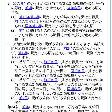
2
次の各号
のいずれかに該当する支給対象職員の寒冷地手当
の額は、
前項
の規定にかかわらず、
当該各号
に定める額と
する。
(1)
第19条第2項
の規定により給与の支給を受ける職員
前項
の規定による額にその者の給料の支給について用い
られた
同条第2項
の規定による割合を乗じて得た額
(2)
前号
に掲げるもののほか、地方公務員法第29条の規定
により停職にされている職員その他の規則で定める職
員 零
3
支給対象職員が次に掲げる場合に該当するときは、当該支
給対象職員の寒冷地手当の額は、
前2項
の規定にかかわら
ず、
第1項
の規定による額を超えない範囲内で、規則で定め
る額とする。
(1)
基準日において
前項各号
に掲げる職員のいずれにも該
当しない支給対象職員が、当該基準日の翌日から当該基
準日の属する月の末日までの間に、
同項各号
に掲げる職
員のいずれかに該当する支給対象職員となった場合
(2)
基準日において
前項各号
に掲げる職員のいずれかに該
当する支給対象職員が、当該基準日の翌日から当該基準
日の属する月の末日までの間に、
同項各号
に掲げる職員
のいずれにも該当しない支給対象職員となった場合
(3)
前2号
に掲げる場合に準ずる場合として規則で定める
場合
第24条
前条
に規定するもののほか、寒冷地手当の支給日、
支給方法その他の支給に関し必要事項は、規則で定める。