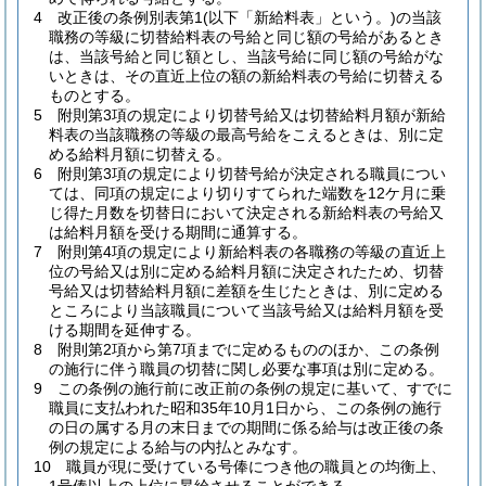
4
改正後の条例別表第1
(以下「新給料表」という。)
の当該
職務の等級に切替給料表の号給と同じ額の号給があるとき
は、当該号給と同じ額とし、当該号給に同じ額の号給がな
いときは、その直近上位の額の新給料表の号給に切替える
ものとする。
5
附則第3項の規定により切替号給又は切替給料月額が新給
料表の当該職務の等級の最高号給をこえるときは、別に定
める給料月額に切替える。
6
附則第3項の規定により切替号給が決定される職員につい
ては、同項の規定により切りすてられた端数を12ケ月に乗
じ得た月数を切替日において決定される新給料表の号給又
は給料月額を受ける期間に通算する。
7
附則第4項の規定により新給料表の各職務の等級の直近上
位の号給又は別に定める給料月額に決定されたため、切替
号給又は切替給料月額に差額を生じたときは、別に定める
ところにより当該職員について当該号給又は給料月額を受
ける期間を延伸する。
8
附則第2項から第7項までに定めるもののほか、この条例
の施行に伴う職員の切替に関し必要な事項は別に定める。
9
この条例の施行前に改正前の条例の規定に基いて、すでに
職員に支払われた昭和35年10月1日から、この条例の施行
の日の属する月の末日までの期間に係る給与は改正後の条
例の規定による給与の内払とみなす。
10
職員が現に受けている号俸につき他の職員との均衡上、