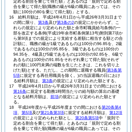
定める割合を乗じて得た額」とあるのは「規則で定める割
合を乗じて得た額
(職務の級が6級の職員にあっては、その
額に100分の80を乗じて得た額)
」とする。
16
給料月額は、平成24年4月1日から平成26年3月31日まで
の間に限り、
第3条
及び
第3条の2
の規定にかかわらず、こ
れらの規定により定められた額と余市町職員給与条例の一
部を改正する条例
(平成19年余市町条例第13号)
附則第7項か
ら第9項までの規定により支給する差額に相当する額との合
計額に、職務の級が1級であるものは100分の96.85を、2級
であるものは100分の95.85を、3級であるものは100分の
94.35を、4級及び5級であるものは100分の92.85を、6級で
あるものは100分の91.85をそれぞれ乗じて得た額
(それぞ
れの額に100円未満の端数を生じたときは、これを切り上
げた額)
とする。
ただし、この期間に退職する職員
(
第3条第
5項
に規定する再任用職員を除く。)
の当該退職の日におけ
る給料月額は、
第3条
の規定により定められた額とする。
17
平成24年4月1日から平成26年3月31日までの間における
第16条
に規定する勤務1時間当たりの給与額の算出の基礎
となる給料月額は、
前項
の規定により定められた額とす
る。
18
平成24年度から平成25年度までの間における
第20条第4
項
、
第5項
及び
第21条第3項
に規定する給料月額は、
第12項
の規定により定められた額とし、
第20条第5項
中「規則で
定める割合を乗じて得た額」とあるのは「規則で定める割
合を乗じて得た額
(職務の級が6級の職員にあっては、その