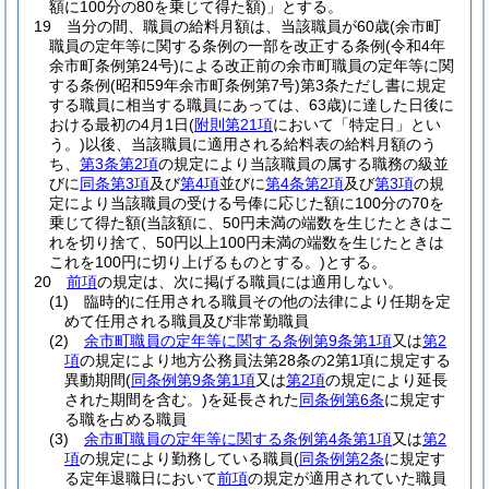
額に100分の80を乗じて得た額)
」とする。
19
当分の間、職員の給料月額は、当該職員が60歳
(余市町
職員の定年等に関する条例の一部を改正する条例
(令和4年
余市町条例第24号)
による改正前の余市町職員の定年等に関
する条例
(昭和59年余市町条例第7号)
第3条ただし書に規定
する職員に相当する職員にあっては、63歳)
に達した日後に
おける最初の4月1日
(
附則第21項
において「特定日」とい
う。)
以後、当該職員に適用される給料表の給料月額のう
ち、
第3条第2項
の規定により当該職員の属する職務の級並
びに
同条第3項
及び
第4項
並びに
第4条第2項
及び
第3項
の規
定により当該職員の受ける号俸に応じた額に100分の70を
乗じて得た額
(当該額に、50円未満の端数を生じたときはこ
れを切り捨て、50円以上100円未満の端数を生じたときは
これを100円に切り上げるものとする。)
とする。
20
前項
の規定は、次に掲げる職員には適用しない。
(1)
臨時的に任用される職員その他の法律により任期を定
めて任用される職員及び非常勤職員
(2)
余市町職員の定年等に関する条例第9条第1項
又は
第2
項
の規定により地方公務員法第28条の2第1項に規定する
異動期間
(
同条例第9条第1項
又は
第2項
の規定により延長
された期間を含む。)
を延長された
同条例第6条
に規定す
る職を占める職員
(3)
余市町職員の定年等に関する条例第4条第1項
又は
第2
項
の規定により勤務している職員
(
同条例第2条
に規定す
る定年退職日において
前項
の規定が適用されていた職員