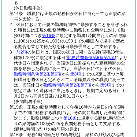
る。
(休日勤務手当)
第14条
職員には正規の勤務日が休日に当たっても正規の給
与を支給する。
2
休日において正規の勤務時間中に勤務することを命ぜられ
た職員には正規の勤務時間中に勤務した全時間に対して勤
務1時間につき
第16条
に規定する勤務1時間当たりの給与額
に100分の125から100分の150までの範囲内で規則で定め
る割合を乗じて得た額を休日勤務手当として支給する。
3
前2項
の休日とは、国民の祝日に関する法律
(昭和23年法
律第178号)
に規定する休日
(
勤務時間条例第6条第1項
により
代休日を指定されて、当該休日に割振られた勤務時間の全
部を勤務した職員にあっては、当該休日に代わる代休日。
勤務時間条例第2条第6項
から
第8項
までの規定に基づき毎
日曜日を週休日と定められている職員以外の職員にあって
は、当該休日が
勤務時間条例第2条第7項
から
第9項
までの
規定に基づく週休日に当たるときは、規則で定める日)
、1
月2日から同月5日及び12月31日をいう。
(夜間勤務手当)
第15条
正規の勤務時間として午後10時から翌日の午前5時
までの間に勤務する職員には、その間に勤務した全時間に
対して、勤務1時間につき
第16条
に規定する勤務1時間当た
りの給与額の100分の25を夜間勤務手当として支給する。
(勤務1時間当たりの給与額の算出)
第16条
勤務1時間当たりの給与額は、給料の月額及び地域