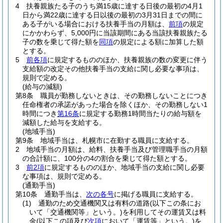
4
扶養親族たる子のうち満15歳に達する日後の最初の4月1
日から満22歳に達する日以後の最初の3月31日までの間に
ある子がいる場合における扶養手当の月額は、
前項
の規定
にかかわらず、5,000円に当該期間にある当該扶養親族たる
子の数を乗じて得た額を
同項
の規定による額に加算した額
とする。
5
前各項
に規定するもののほか、扶養親族の数の変更に伴う
支給額の改定その他扶養手当の支給に関し必要な事項は、
規則で定める。
(給与の減額)
第8条
職員が勤務しないときは、その勤務しないことにつき
任命権者の承諾があった場合を除くほか、その勤務しない1
時間につき
第16条
に規定する勤務1時間当たりの給与額を
減額した給与を支給する。
(地域手当)
第9条
地域手当は、札幌市に在勤する職員に支給する。
2
地域手当の月額は、給料、扶養手当及び管理職手当の月額
の合計額に、100分の4の割合を乗じて得た額とする。
3
前2項
に規定するもののほか、地域手当の支給に関し必要
な事項は、規則で定める。
(通勤手当)
第10条
通勤手当は、
次の各号
に掲げる職員に支給する。
(1)
通勤のため交通機関又は有料の道路
(以下この条にお
いて「交通機関等」という。)
を利用してその運賃又は料
金
(以下この項及び
次項
において「運賃等」という。)
を