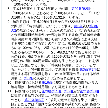
るのは「100分の120」と、「100分の160」とあるのは
「100分の140」とする。
8
平成18年度から平成21年度までの間、
第20条第2項
中
「100分の140」とあるのは「100分の112.5」と、「100分
の160」とあるのは「100分の132.5」とする。
9
給料月額は、平成20年4月1日から平成22年3月31日まで
の間
(以下「特例期間」という。)
に限り、
第3条
及び
第3条
の2
の規定にかかわらず、これらの規定により定められた額
と余市町職員給与条例の一部を改正する条例
(平成19年余市
町条例第13号)
附則第7項から第9項までの規定により支給
する差額に相当する額との合計額に、職務の級が1級である
ものは100分の96を、2級であるものは100分の95を、3級
であるものは100分の93.5を、4級及び5級であるものは100
分の92を、6級であるものは100分の91をそれぞれ乗じて得
た額
(その額に100円未満の端数を生じたときは、これを切
り上げた額とする。以下「特例給料月額」という。)
とす
る。
ただし、特例期間において退職する職員
(
第3条第5項
に
規定する再任用職員を除く。)
の当該退職の日における給料
月額は、
第3条
の規定により定められた額とする。
10
特例期間における
第16条
に規定する勤務1時間当たりの
給与額は、特例給料月額により算定するものとする。
11
特例期間における
第20条第4項
、
第5項
及び
第21条第3項
に規定する給料の月額は、特例給料月額により算定するも
のとし、
第20条第5項
中「規則で定める割合を乗じて得た
額」とあるのは「規則で定める割合を乗じて得た額
(職務の