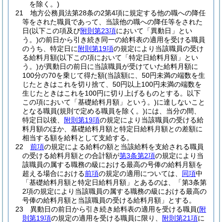
を除く。)
21
地方公務員法第28条の2第4項に規定する他の職への降任
等をされた職員であって、当該他の職への降任等をされた
日
(以下この項及び
附則第23項
において「異動日」とい
う。)
の前日から引き続き同一の給料表の適用を受ける職員
のうち、特定日に
附則第19項
の規定により当該職員の受け
る給料月額
(以下この項において「特定日給料月額」とい
う。)
が異動日の前日に当該職員が受けていた給料月額に
100分の70を乗じて得た額
(当該額に、50円未満の端数を生
じたときはこれを切り捨て、50円以上100円未満の端数を
生じたときはこれを100円に切り上げるものとする。以下
この項において「基礎給料月額」という。)
に達しないこと
となる職員
(規則で定める職員を除く。)
には、当分の間、
特定日以後、
附則第19項
の規定により当該職員の受ける給
料月額のほか、基礎給料月額と特定日給料月額との差額に
相当する額を給料として支給する。
22
前項
の規定による給料の額と当該給料を支給される職員
の受ける給料月額との合計額が
第3条第2項
の規定により当
該職員の属する職務の級における最高の号俸の給料月額を
超える場合における
前項
の規定の適用については、
同項
中
「基礎給料月額と特定日給料月額」とあるのは、「第3条第
2項の規定により当該職員の属する職務の級における最高の
号俸の給料月額と当該職員の受ける給料月額」とする。
23
異動日の前日から引き続き給料表の適用を受ける職員
(
附
則第19項
の規定の適用を受ける職員に限り、
附則第21項
に