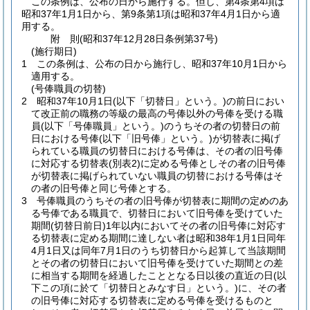
この条例は、公布の日から施行する。
但し、第4条第4項は
昭和37年1月1日から、第9条第1項は昭和37年4月1日から適
用する。
附
則
(昭和37年12月28日
条例第37号)
(施行期日)
1
この条例は、公布の日から施行し、昭和37年10月1日から
適用する。
(号俸職員の切替)
2
昭和37年10月1日
(以下「切替日」という。)
の前日におい
て改正前の職務の等級の最高の号俸以外の号俸を受ける職
員
(以下「号俸職員」という。)
のうちその者の切替日の前
日における号俸
(以下「旧号俸」という。)
が切替表に掲げ
られている職員の切替日における号俸は、その者の旧号俸
に対応する切替表
(別表2)
に定める号俸としその者の旧号俸
が切替表に掲げられていない職員の切替における号俸はそ
の者の旧号俸と同じ号俸とする。
3
号俸職員のうちその者の旧号俸が切替表に期間の定めのあ
る号俸である職員で、切替日において旧号俸を受けていた
期間
(切替日前日)
1年以内においてその者の旧号俸に対応す
る切替表に定める期間に達しない者は昭和38年1月1日同年
4月1日又は同年7月1日のうち切替日から起算して当該期間
とその者の切替日において旧号俸を受けていた期間との差
に相当する期間を経過したこととなる日以後の直近の日
(以
下この項に於て「切替日とみなす日」という。)
に、その者
の旧号俸に対応する切替表に定める号俸を受けるものと