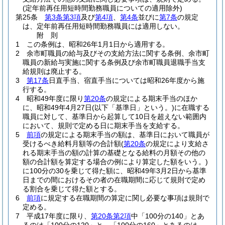
(定年前再任用短時間勤務職員についての適用除外)
第25条
第3条第3項
及び
第4項
、
第4条
並びに
第7条
の規定
は、定年前再任用短時間勤務職員には適用しない。
附
則
1
この条例は、昭和26年1月1日から適用する。
2
余市町職員の給与及びその支給方法に関する条例、余市町
職員の新給与実施に関する条例及び余市町職員退職手当支
給規則は廃止する。
3
第17条
日直手当、宿直手当については昭和26年度から施
行する。
4
昭和49年度に限り
第20条
の規定による期末手当のほか
に、昭和49年4月27日
(以下「基準日」という。)
に在職する
職員に対して、基準日から起算して10日を超えない範囲内
において、規則で定める日に期末手当を支給する。
5
前項
の規定による期末手当の額は、基準日において職員が
受けるべき給料月額等の合計額
(
第20条
の規定により支給さ
れる期末手当の額の計算の基礎となる給料の月額その他の
額の合計額を算定する場合の例により算定した額をいう。)
に100分の30を乗じて得た額に、昭和49年3月2日から基準
日までの間におけるその者の在職期間に応じて規則で定め
る割合を乗じて得た額とする。
6
前項
に規定する在職期間の算定に関し必要な事項は規則で
定める。
7
平成17年度に限り、
第20条第2項
中「100分の140」とあ