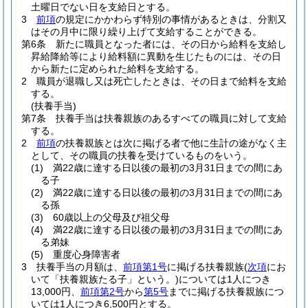
土曜日でない日を支給日とする。
3
前項
の規定にかかわらず特別の事情があるときは、分割又
はその月中に限り繰り上げて支給することができる。
第6条
新たに職員となった者には、その日から給料を支給し
昇給降給等により給料額に異動を生じたものには、その日
から新たに定められた給料を支給する。
2
職員が退職し又は死亡したときは、その日まで給料を支給
する。
(扶養手当)
第7条
扶養手当は扶養親族のあるすべての職員に対して支給
する。
2
前項
の扶養親族とは次に掲げる者で他に生計の途がなく主
として、その職員の扶養を受けているものをいう。
(1)
満22歳に達する日以後の最初の3月31日までの間にあ
る子
(2)
満22歳に達する日以後の最初の3月31日までの間にあ
る孫
(3)
60歳以上の父母及び祖父母
(4)
満22歳に達する日以後の最初の3月31日までの間にあ
る弟妹
(5)
重度心身障害者
3
扶養手当の月額は、
前項第1号
に掲げる扶養親族
(
次項
にお
いて「扶養親族たる子」という。)
については1人につき
13,000円、
前項第2号
から
第5号
までに掲げる扶養親族につ
いては1人につき6,500円とする。