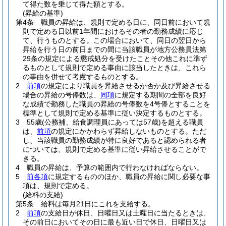
て得た数を乗じて得た額とする。
(昇給の基準)
第4条
職員の昇給は、規則で定める日に、同日前において規
則で定める日以前1年間におけるその者の勤務成績に応じ
て、行うものとする。
この場合において、同日の翌日から
昇給を行う日の前日までの間に当該職員が地方公務員法第
29条の規定による懲戒処分を受けたことその他これに準ず
るものとして規則で定める事由に該当したときは、これら
の事由を併せて考慮するものとする。
2
前項
の規定により職員を昇給させるか否か及び昇給させる
場合の昇給の号俸数は、
同項
に規定する期間の全部を良好
な成績で勤務した職員の昇給の号俸数を4号俸とすることを
標準として規則で定める基準に従い決定するものとする。
3
55歳
(公務補、給食調理員にあっては57歳)
を超える職員
は、
前項
の規定にかかわらず昇給しないものとする。
ただ
し、当該職員の勤務成績が特に良好であると認められる者
については、規則で定める基準に従い昇給させることがで
きる。
4
職員の昇給は、予算の範囲内で行わなければならない。
5
前各項
に規定するもののほか、職員の昇給に関し必要な事
項は、規則で定める。
(給料の支給)
第5条
給料は毎月21日にこれを支給する。
2
前項
の支給日が休日、日曜日又は土曜日に当たるときは、
その前日においてその日に最も近い日で休日、日曜日又は