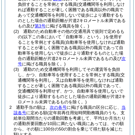
負担することを常例とする職員
(交通機関等を利用しなけ
れば通勤することが著しく困難である職員以外の職員で
あって交通機関等を利用しないで徒歩により通勤するも
のとした場合の通勤距離が片道2キロメートル未満である
もの及び
第3号
に掲げる職員を除く。)
(2)
通勤のため自動車その他の交通用具で規則で定めるも
の
(以下この条において「自動車等」という。)
を使用す
ることを常例とする職員
(自動車等を使用しなければ通勤
することが著しく困難である職員以外の職員であって自
動車等を使用しないで徒歩により通勤するものとした場
合の通勤距離が片道2キロメートル未満であるもの及び
次
号
に掲げる職員を除く。)
(3)
通勤のため交通機関等を利用してその運賃等を負担
し、かつ、自動車等を使用することを常例とする職員
(交
通機関等を利用し、又は自動車等を使用しなければ通勤
することが著しく困難である職員以外の職員であって、
交通機関等を利用せず、かつ、自動車等を使用しないで
徒歩により通勤するものとした場合の通勤距離が片道2キ
ロメートル未満であるものを除く。)
2
通勤手当の額は、
次の各号
に掲げる職員の区分に応じ、
当
該各号
に定める額
(定年前再任用短時間勤務職員のうち、支
給単位期間当たりの通勤回数を考慮して、平均1か月当たり
の通勤所要回数が10回に満たない職員にあっては、その額
から、その額に100分の50の割合を乗じて得た額を減じた
額)
とする。