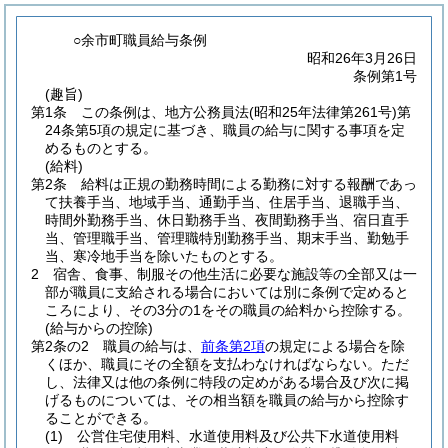
○余市町職員給与条例
昭和26年3月26日
条例第1号
(趣旨)
第1条
この条例は、地方公務員法
(昭和25年法律第261号)
第
24条第5項の規定に基づき、職員の給与に関する事項を定
めるものとする。
(給料)
第2条
給料は正規の勤務時間による勤務に対する報酬であっ
て扶養手当、地域手当、通勤手当、住居手当、退職手当、
時間外勤務手当、休日勤務手当、夜間勤務手当、宿日直手
当、管理職手当、管理職特別勤務手当、期末手当、勤勉手
当、寒冷地手当を除いたものとする。
2
宿舎、食事、制服その他生活に必要な施設等の全部又は一
部が職員に支給される場合においては別に条例で定めると
ころにより、その3分の1をその職員の給料から控除する。
(給与からの控除)
第2条の2
職員の給与は、
前条第2項
の規定による場合を除
くほか、職員にその全額を支払わなければならない。
ただ
し、法律又は他の条例に特段の定めがある場合及び次に掲
げるものについては、その相当額を職員の給与から控除す
ることができる。
(1)
公営住宅使用料、水道使用料及び公共下水道使用料