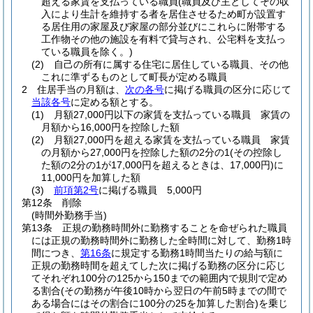
超える家賃を支払っている職員
(職員及び主としてその収
入により生計を維持する者を居住させるため町が設置す
る居住用の家屋及び家屋の部分並びにこれらに附帯する
工作物その他の施設を有料で貸与され、公宅料を支払っ
ている職員を除く。)
(2)
自己の所有に属する住宅に居住している職員、その他
これに準ずるものとして町長が定める職員
2
住居手当の月額は、
次の各号
に掲げる職員の区分に応じて
当該各号
に定める額とする。
(1)
月額27,000円以下の家賃を支払っている職員 家賃の
月額から16,000円を控除した額
(2)
月額27,000円を超える家賃を支払っている職員 家賃
の月額から27,000円を控除した額の2分の1
(その控除し
た額の2分の1が17,000円を超えるときは、17,000円)
に
11,000円を加算した額
(3)
前項第2号
に掲げる職員 5,000円
第12条
削除
(時間外勤務手当)
第13条
正規の勤務時間外に勤務することを命ぜられた職員
には正規の勤務時間外に勤務した全時間に対して、勤務1時
間につき、
第16条
に規定する勤務1時間当たりの給与額に
正規の勤務時間を超えてした次に掲げる勤務の区分に応じ
てそれぞれ100分の125から150までの範囲内で規則で定め
る割合
(その勤務が午後10時から翌日の午前5時までの間で
ある場合にはその割合に100分の25を加算した割合)
を乗じ