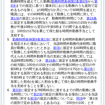
勤務時間を超えてした勤務
(
勤務時間条例第2条第6項
から
第
9項
までの規定に基づく週休日における勤務のうち規則で定
めるものを除く。)
の時間が1か月について60時間を超えた
職員には、その60時間を超えて勤務した全時間に対して、
第1項
の規定にかかわらず、勤務時間1時間につき、
第16条
に規定する勤務1時間当たりの給与額に100分の150
(その勤
務が午後10時から翌日の午前5時までの間である場合に
は、100分の175)
を乗じて得た額を時間外勤務手当として
支給する。
5
勤務時間条例第9条第1項
に規定する時間外勤務代休時間
を指定された場合において、当該時間外勤務代休時間に職
員が勤務しなかったときは、
前項
に規定する60時間を超え
て勤務した全時間のうち当該時間外勤務代休時間の指定に
代えられた時間外勤務手当の支給に係る時間に対しては、
当該時間1時間につき、
第16条
に規定する勤務1時間当たり
の給与額に100分の150
(その時間が午後10時から翌日の午
前5時までの間である場合には、100分の175)
から
第1項
に
規定する規則で定める割合
(その時間が午後10時から翌日の
午前5時までの間である場合には、その割合に100分の25を
加算した割合)
を減じた割合を乗じて得た額の時間外勤務手
当を支給することを要しない。
6
第3項
に規定する7時間45分に達するまでの間の勤務に係
る時間について
前2項
の規定の適用がある場合における当該
時間に対する
前項
の規定の適用については、
同項
中「第1項
の規則で定める割合」とあるのは、「100分の100」とす