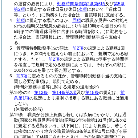
の運営の必要により、
勤務時間条例第2条第6項
及び
第5条
第2項
に規定する週休日及び休日
(
次項
において「週休日
等」という。)
に勤務をした場合は、当該職員に支給する。
4
前項
に規定する場合のほか、
同項
の職員が災害への対処そ
の他の臨時又は緊急の必要により午後10時から翌日の午前
5時までの間
(週休日等に含まれる時間を除く。)
に勤務をし
た場合は、当該職員には、管理職特別勤務手当を支給す
る。
5
管理職特別勤務手当の額は、
前2項
の規定による勤務1回
につき、6,000円を超えない範囲において、規則で定める額
とする。
ただし、
前2項
の規定による勤務に従事する時間等
を考慮して規則で定める勤務にあっては、それぞれの額に
100分の150を乗じて得た額とする。
6
前3項
に定めるもののほか、管理職特別勤務手当の支給に
関し必要な事項は、規則で定める。
(時間外勤務手当等に関する規定の適用除外)
第18条の2
第13条
、
第14条第2項
及び
第15条
の規定は、
前
条第1項
の規定により規則で指定する職にある職員には適用
しない。
(休職者の給与)
第19条
職員が公務上負傷し若しくは疾病にかかり、又は通
勤
(国家公務員災害補償法
(昭和26年法律第191号)
第1条の2
に規定する通勤をいう。以下同じ。)
により負傷し、若しく
は疾病にかかり地方公務員法第28条第2項第1号に掲げる事
由に該当して休職にされたときは、その休職の期間中これ