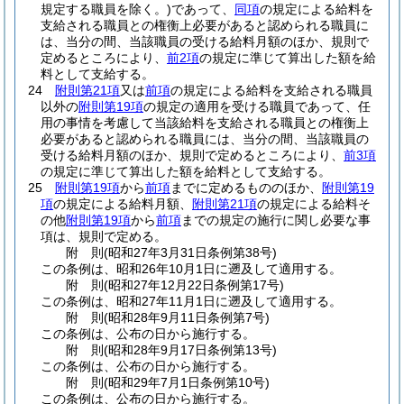
規定する職員を除く。)
であって、
同項
の規定による給料を
支給される職員との権衡上必要があると認められる職員に
は、当分の間、当該職員の受ける給料月額のほか、規則で
定めるところにより、
前2項
の規定に準じて算出した額を給
料として支給する。
24
附則第21項
又は
前項
の規定による給料を支給される職員
以外の
附則第19項
の規定の適用を受ける職員であって、任
用の事情を考慮して当該給料を支給される職員との権衡上
必要があると認められる職員には、当分の間、当該職員の
受ける給料月額のほか、規則で定めるところにより、
前3項
の規定に準じて算出した額を給料として支給する。
25
附則第19項
から
前項
までに定めるもののほか、
附則第19
項
の規定による給料月額、
附則第21項
の規定による給料そ
の他
附則第19項
から
前項
までの規定の施行に関し必要な事
項は、規則で定める。
附
則
(昭和27年3月31日
条例第38号)
この条例は、昭和26年10月1日に遡及して適用する。
附
則
(昭和27年12月22日
条例第17号)
この条例は、昭和27年11月1日に遡及して適用する。
附
則
(昭和28年9月11日
条例第7号)
この条例は、公布の日から施行する。
附
則
(昭和28年9月17日
条例第13号)
この条例は、公布の日から施行する。
附
則
(昭和29年7月1日
条例第10号)
この条例は、公布の日から施行する。