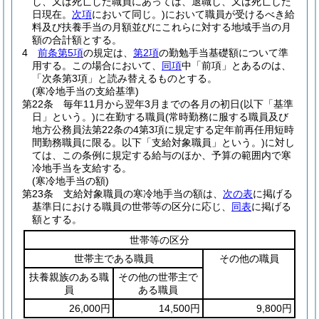
し、又は死亡した職員にあっては、退職し、又は死亡した
日現在。
次項
において同じ。)
において職員が受けるべき給
料及び扶養手当の月額並びにこれらに対する地域手当の月
額の合計額とする。
4
前条第5項
の規定は、
第2項
の勤勉手当基礎額について準
用する。
この場合において、
同項
中「前項」とあるのは、
「次条第3項」と読み替えるものとする。
(寒冷地手当の支給基準)
第22条
毎年11月から翌年3月までの各月の初日
(以下「基準
日」という。)
に在勤する職員
(常時勤務に服する職員及び
地方公務員法第22条の4第3項に規定する定年前再任用短時
間勤務職員に限る。以下「支給対象職員」という。)
に対し
ては、この条例に規定する給与のほか、予算の範囲内で寒
冷地手当を支給する。
(寒冷地手当の額)
第23条
支給対象職員の寒冷地手当の額は、
次の表
に掲げる
基準日における職員の世帯等の区分に応じ、
同表
に掲げる
額とする。
世帯等の区分
世帯主である職員
その他の職員
扶養親族のある職
その他の世帯主で
員
ある職員
26,000円
14,500円
9,800円