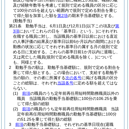
額及び地域手当の月額の合計額に職制上の段階、職務の級
及び経験年数等を考慮して規則で定める職員の区分に応じ
て100分の15を超えない範囲内で規則で定める割合を乗じ
て得た額を加算した額を
第2項
の期末手当基礎額とする。
(勤勉手当)
第21条
勤勉手当は、6月1日及び12月1日
(以下この項及び
第
3項
においてこれらの日を「基準日」という。)
にそれぞれ
在職する職員に対し、当該職員の基準日以前における直近
の人事評価の結果及び基準日以前6か月以内の期間における
勤務の状況に応じてそれぞれ基準日の属する月の規則で定
める日に支給する。
これらの基準日前1か月以内に退職し、
又は死亡した職員
(規則で定める職員を除く。)
について
も、同様とする。
2
勤勉手当の額は、勤勉手当基礎額に、規則で定める割合を
乗じて得た額とする。
この場合において、支給する勤勉手
当の額の、その者に所属する
次の各号
に掲げる職員の区分
ごとの総額は、それぞれ
当該各号
に定める額を超えてはな
らない。
(1)
前項
の職員のうち定年前再任用短時間勤務職員以外の
職員 当該職員の勤勉手当基礎額に100分の106.25を乗
じて得た額の総額
(2)
前項
の職員のうち定年前再任用短時間勤務職員 当該
定年前再任用短時間勤務職員の勤勉手当基礎額に100分
の51.25を乗じて得た額の総額
3
前項
の勤勉手当基礎額は、それぞれの基準日現在
(退職