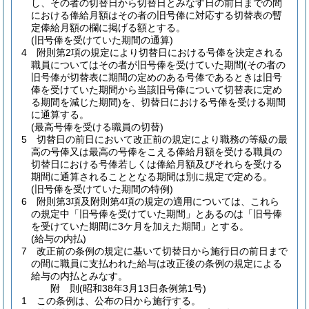
し、その者の切替日から切替日とみなす日の前日までの間
における俸給月額はその者の旧号俸に対応する切替表の暫
定俸給月額の欄に掲げる額とする。
(旧号俸を受けていた期間の通算)
4
附則第2項の規定により切替日における号俸を決定される
職員についてはその者が旧号俸を受けていた期間
(その者の
旧号俸が切替表に期間の定めのある号俸であるときは旧号
俸を受けていた期間から当該旧号俸について切替表に定め
る期間を減じた期間)
を、切替日における号俸を受ける期間
に通算する。
(最高号俸を受ける職員の切替)
5
切替日の前日において改正前の規定により職務の等級の最
高の号俸又は最高の号俸をこえる俸給月額を受ける職員の
切替日における号俸若しくは俸給月額及びそれらを受ける
期間に通算されることとなる期間は別に規定で定める。
(旧号俸を受けていた期間の特例)
6
附則第3項及附則第4項の規定の適用については、これら
の規定中「旧号俸を受けていた期間」とあるのは「旧号俸
を受けていた期間に3ケ月を加えた期間」とする。
(給与の内払)
7
改正前の条例の規定に基いて切替日から施行日の前日まで
の間に職員に支払われた給与は改正後の条例の規定による
給与の内払とみなす。
附
則
(昭和38年3月13日
条例第1号)
1
この条例は、公布の日から施行する。