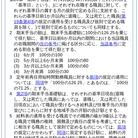
「基準日」という。)
にそれぞれ在職する職員に対して、そ
れぞれ基準日の属する月の規則で定める日に支給する。
こ
れらの基準日前1か月以内に退職し、又は死亡した職員
(
第
19条第4項
の規定の適用を受ける職員及び規則で定める職
員を除く。)
で規則で定めるものについても同様とする。
2
期末手当の額は、期末手当基礎額に100分の126.25を乗じ
て得た額に、基準日以前6か月以内の期間における当該職員
の在職期間の
次の各号
に掲げる区分に応じ、
当該各号
に定
める割合を乗じて得た額とする。
(1)
6か月 100分の100
(2)
5か月以上6か月未満 100分の80
(3)
3か月以上5か月未満 100分の60
(4)
3か月未満 100分の30
3
定年前再任用短時間勤務職員に対する
前項
の規定の適用に
ついては、
同項
中「100分の126.25」とあるのは、「100分
の71.25」とする。
4
第2項
の期末手当基礎額は、それぞれの基準日現在
(退職
し、又は死亡した職員にあっては、退職し、又は死亡した
日現在)
において職員が受けるべき給料及び扶養手当の月額
並びにこれらに対する地域手当の月額の合計額とする。
5
給料表の適用を受ける職員でその職務の級が3級以上であ
る職員で職務の複雑、困難及び責任の度等を考慮してこれ
に相当する職員として規則で定めるものについては、
前項
の規定にかかわらず、
同項
に規定する合計額に、給料の月