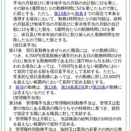
手当の月額並びに寒冷地手当の月額の合計額に12を乗じ、
その額を1週間当たりの勤務時間に52を乗じたもので除し
た額とする。
ただし、
第13条
から
前条
までの規定で本条を
適用する場合において、勤務1時間当たりの給与額は、給料
の月額及び地域手当の月額並びに寒冷地手当の月額の合計
額に12を乗じた額を、1週間当たりの勤務時間に52を乗
じ、休日及び年末年始の休日に割り振られた勤務時間を控
除したもので除した額とする。
(宿日直手当)
第17条
宿日直勤務を命ぜられた職員には、その勤務1回に
つき、4,700円
(宿直勤務が通常行われる日の勤務時間の2分
の1に相当する勤務時間である日に退庁時から引き続いて行
われる場合にあっては、7,050円)
を超えない範囲内におい
て規則で定める額を宿日直手当として支給する。
ただし、
常直的な宿日直勤務にあっては、その勤務に対し23,500円
を超えない範囲内において規則で定める額とする。
2
前項
の勤務は、
第13条
、
第14条第2項
及び
第15条
の勤務に
は含まないものとする。
(管理職手当等)
第18条
管理職手当及び管理職特別勤務手当は、管理又は監
督の地位にある職員の職のうちその特殊性に基づき、規則
で指定する職にある職員に対して支給する。
2
管理職手当は月額とし、当該職員の給料月額の100分の20
を超えない範囲内で規則で定める。
3
管理職特別勤務手当は、臨時又は緊急の必要その他の公務