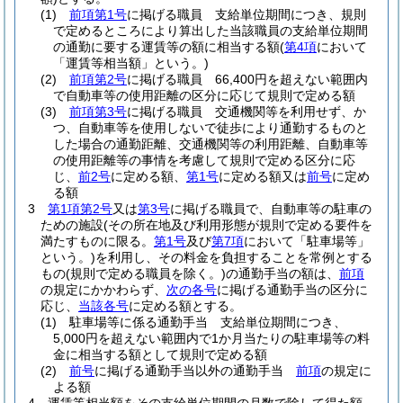
(1)
前項第1号
に掲げる職員 支給単位期間につき、規則
で定めるところにより算出した当該職員の支給単位期間
の通勤に要する運賃等の額に相当する額
(
第4項
において
「運賃等相当額」という。)
(2)
前項第2号
に掲げる職員 66,400円を超えない範囲内
で自動車等の使用距離の区分に応じて規則で定める額
(3)
前項第3号
に掲げる職員 交通機関等を利用せず、か
つ、自動車等を使用しないで徒歩により通勤するものと
した場合の通勤距離、交通機関等の利用距離、自動車等
の使用距離等の事情を考慮して規則で定める区分に応
じ、
前2号
に定める額、
第1号
に定める額又は
前号
に定め
る額
3
第1項第2号
又は
第3号
に掲げる職員で、自動車等の駐車の
ための施設
(その所在地及び利用形態が規則で定める要件を
満たすものに限る。
第1号
及び
第7項
において「駐車場等」
という。)
を利用し、その料金を負担することを常例とする
もの
(規則で定める職員を除く。)
の通勤手当の額は、
前項
の規定にかかわらず、
次の各号
に掲げる通勤手当の区分に
応じ、
当該各号
に定める額とする。
(1)
駐車場等に係る通勤手当 支給単位期間につき、
5,000円を超えない範囲内で1か月当たりの駐車場等の料
金に相当する額として規則で定める額
(2)
前号
に掲げる通勤手当以外の通勤手当
前項
の規定に
よる額