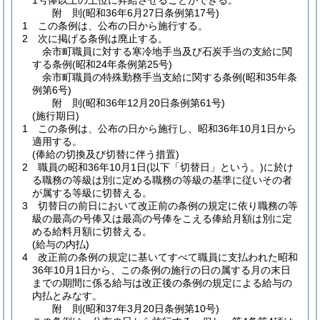
1号俸以上の上位に昇給させることができる。
附
則
(昭和36年6月27日
条例第17号)
1
この条例は、公布の日から施行する。
2
次に掲げる条例は廃止する。
余市町職員に対する寒冷地手当及び石炭手当の支給に関
する条例
(昭和24年条例第25号)
余市町職員の特殊勤務手当支給に関する条例
(昭和35年条
例第6号)
附
則
(昭和36年12月20日
条例第61号)
(施行期日)
1
この条例は、公布の日から施行し、昭和36年10月1日から
適用する。
(俸給の切換及び切替に伴う措置)
2
職員の昭和36年10月1日
(以下「切替日」という。)
に於け
る職務の等級は別に定める職務の等級の基準に従いその者
が属する等級に切替える。
3
切替日の前日において改正前の条例の規定に依り職務の等
級の最高の号俸又は最高の号俸をこえる俸給月額は別に定
める給料月額に切替える。
(給与の内払)
4
改正前の条例の規定に基いてすべて職員に支払われた昭和
36年10月1日から、この条例の施行の日の属する月の末日
までの期間に係る給与は改正後の条例の規定による給与の
内払とみなす。
附
則
(昭和37年3月20日
条例第10号)