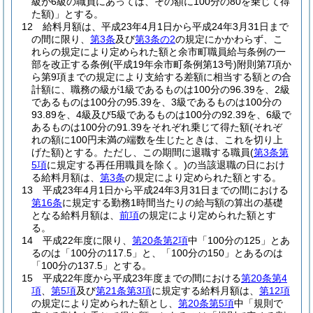
級が6級の職員にあっては、その額に100分の80を乗じて得
た額)
」とする。
12
給料月額は、平成23年4月1日から平成24年3月31日まで
の間に限り、
第3条
及び
第3条の2
の規定にかかわらず、こ
れらの規定により定められた額と余市町職員給与条例の一
部を改正する条例
(平成19年余市町条例第13号)
附則第7項か
ら第9項までの規定により支給する差額に相当する額との合
計額に、職務の級が1級であるものは100分の96.39を、2級
であるものは100分の95.39を、3級であるものは100分の
93.89を、4級及び5級であるものは100分の92.39を、6級で
あるものは100分の91.39をそれぞれ乗じて得た額
(それぞ
れの額に100円未満の端数を生じたときは、これを切り上
げた額)
とする。
ただし、この期間に退職する職員
(
第3条第
5項
に規定する再任用職員を除く。)
の当該退職の日におけ
る給料月額は、
第3条
の規定により定められた額とする。
13
平成23年4月1日から平成24年3月31日までの間における
第16条
に規定する勤務1時間当たりの給与額の算出の基礎
となる給料月額は、
前項
の規定により定められた額とす
る。
14
平成22年度に限り、
第20条第2項
中「100分の125」とあ
るのは「100分の117.5」と、「100分の150」とあるのは
「100分の137.5」とする。
15
平成22年度から平成23年度までの間における
第20条第4
項
、
第5項
及び
第21条第3項
に規定する給料月額は、
第12項
の規定により定められた額とし、
第20条第5項
中「規則で