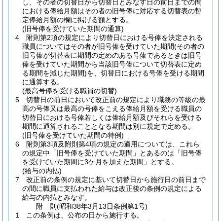
し、その者の切替日から切替日とみなす日の前日までの間
における俸給月額はその者の旧号俸に対応する切替表の暫
定俸給月額の欄に掲げる額とする。
(旧号俸を受けていた期間の通算)
4
附則第2項の規定により切替日における号俸を決定される
職員についてはその者が旧号俸を受けていた期間
(その者の
旧号俸が切替表に期間の定めのある号俸であるときは旧号
俸を受けていた期間から当該旧号俸について切替表に定め
る期間を減じた期間)
を、切替日における号俸を受ける期間
に通算する。
(最高号俸を受ける職員の切替)
5
切替日の前日において改正前の規定により職務の等級の最
高の号俸又は最高の号俸をこえる俸給月額を受ける職員の
切替日における号俸若しくは俸給月額及びそれらを受ける
期間に通算されることとなる期間は別に規定で定める。
(旧号俸を受けていた期間の特例)
6
附則第3項及附則第4項の規定の適用については、これら
の規定中「旧号俸を受けていた期間」とあるのは「旧号俸
を受けていた期間に3ケ月を加えた期間」とする。
(給与の内払)
7
改正前の条例の規定に基いて切替日から施行日の前日まで
の間に職員に支払われた給与は改正後の条例の規定による
給与の内払とみなす。
附
則
(昭和38年3月13日
条例第1号)
1
この条例は、公布の日から施行する。