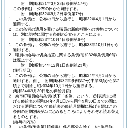
附
則
(昭和31年3月23日
条例第17号)
この条例は、公布の日から施行する。
附
則
(昭和32年9月2日
条例第7号)
1
この条例は、公布の日から施行し、昭和32年4月1日から
適用する。
2
この条例の適用を受ける職員の新給料額への切替について
は、別に切替に関する条例の定めるところによる。
附
則
(昭和33年10月4日
条例第6号)
1
この条例は、公布の日から施行し、昭和33年10月1日から
適用する。
2
職員の給与の切換措置に関する条例
(昭和32年条例第6号)
は廃止する。
附
則
(昭和34年12月1日
条例第23号)
(施行期日)
1
この条例は、公布の日から施行し、昭和34年4月1日から
適用する。
但し、附則
(昭和32年条例第7号)
中第3項から第7
項まで削除し昭和34年10月1日から施行する。
(昭和34年9月30日迄の俸給月額)
2
余市町職員給与条例
(以下「条例」という。)
別表第1に掲
げる俸給表の昭和34年4月1日から同年9月30日までの間に
おける適用について俸給表の俸給月額欄に掲げる額はこの
条例の附則別表第1に定めるところによりそれぞれ読み替え
るものとする。
(給与の内払)
3
この条例
(附則第1項但書に係る部分を除く。)
の施行前に