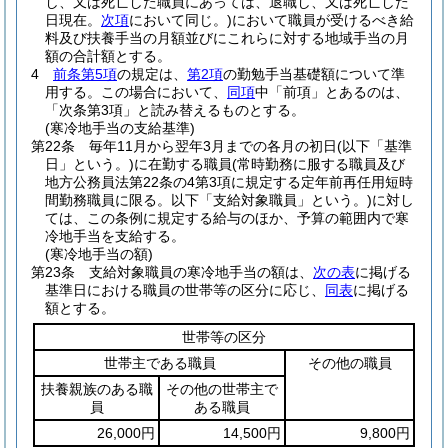
し、又は死亡した職員にあっては、退職し、又は死亡した
日現在。
次項
において同じ。)
において職員が受けるべき給
料及び扶養手当の月額並びにこれらに対する地域手当の月
額の合計額とする。
4
前条第5項
の規定は、
第2項
の勤勉手当基礎額について準
用する。
この場合において、
同項
中「前項」とあるのは、
「次条第3項」と読み替えるものとする。
(寒冷地手当の支給基準)
第22条
毎年11月から翌年3月までの各月の初日
(以下「基準
日」という。)
に在勤する職員
(常時勤務に服する職員及び
地方公務員法第22条の4第3項に規定する定年前再任用短時
間勤務職員に限る。以下「支給対象職員」という。)
に対し
ては、この条例に規定する給与のほか、予算の範囲内で寒
冷地手当を支給する。
(寒冷地手当の額)
第23条
支給対象職員の寒冷地手当の額は、
次の表
に掲げる
基準日における職員の世帯等の区分に応じ、
同表
に掲げる
額とする。
世帯等の区分
世帯主である職員
その他の職員
扶養親族のある職
その他の世帯主で
員
ある職員
26,000円
14,500円
9,800円