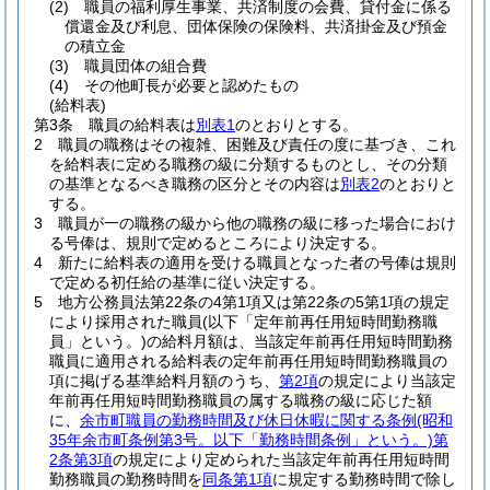
(2)
職員の福利厚生事業、共済制度の会費、貸付金に係る
償還金及び利息、団体保険の保険料、共済掛金及び預金
の積立金
(3)
職員団体の組合費
(4)
その他町長が必要と認めたもの
(給料表)
第3条
職員の給料表は
別表1
のとおりとする。
2
職員の職務はその複雑、困難及び責任の度に基づき、これ
を給料表に定める職務の級に分類するものとし、その分類
の基準となるべき職務の区分とその内容は
別表2
のとおりと
する。
3
職員が一の職務の級から他の職務の級に移った場合におけ
る号俸は、規則で定めるところにより決定する。
4
新たに給料表の適用を受ける職員となった者の号俸は規則
で定める初任給の基準に従い決定する。
5
地方公務員法第22条の4第1項又は第22条の5第1項の規定
により採用された職員
(以下「定年前再任用短時間勤務職
員」という。)
の給料月額は、当該定年前再任用短時間勤務
職員に適用される給料表の定年前再任用短時間勤務職員の
項に掲げる基準給料月額のうち、
第2項
の規定により当該定
年前再任用短時間勤務職員の属する職務の級に応じた額
に、
余市町職員の勤務時間及び休日休暇に関する条例
(昭和
35年余市町条例第3号。以下「勤務時間条例」という。)
第
2条第3項
の規定により定められた当該定年前再任用短時間
勤務職員の勤務時間を
同条第1項
に規定する勤務時間で除し