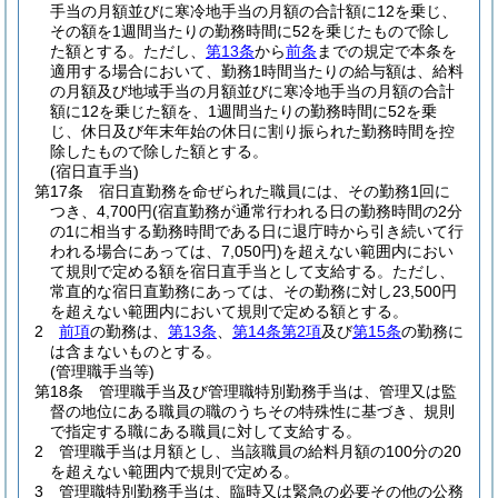
手当の月額並びに寒冷地手当の月額の合計額に12を乗じ、
その額を1週間当たりの勤務時間に52を乗じたもので除し
た額とする。
ただし、
第13条
から
前条
までの規定で本条を
適用する場合において、勤務1時間当たりの給与額は、給料
の月額及び地域手当の月額並びに寒冷地手当の月額の合計
額に12を乗じた額を、1週間当たりの勤務時間に52を乗
じ、休日及び年末年始の休日に割り振られた勤務時間を控
除したもので除した額とする。
(宿日直手当)
第17条
宿日直勤務を命ぜられた職員には、その勤務1回に
つき、4,700円
(宿直勤務が通常行われる日の勤務時間の2分
の1に相当する勤務時間である日に退庁時から引き続いて行
われる場合にあっては、7,050円)
を超えない範囲内におい
て規則で定める額を宿日直手当として支給する。
ただし、
常直的な宿日直勤務にあっては、その勤務に対し23,500円
を超えない範囲内において規則で定める額とする。
2
前項
の勤務は、
第13条
、
第14条第2項
及び
第15条
の勤務に
は含まないものとする。
(管理職手当等)
第18条
管理職手当及び管理職特別勤務手当は、管理又は監
督の地位にある職員の職のうちその特殊性に基づき、規則
で指定する職にある職員に対して支給する。
2
管理職手当は月額とし、当該職員の給料月額の100分の20
を超えない範囲内で規則で定める。
3
管理職特別勤務手当は、臨時又は緊急の必要その他の公務