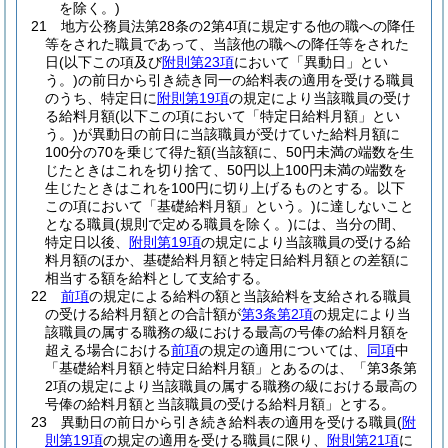
を除く。)
21
地方公務員法第28条の2第4項に規定する他の職への降任
等をされた職員であって、当該他の職への降任等をされた
日
(以下この項及び
附則第23項
において「異動日」とい
う。)
の前日から引き続き同一の給料表の適用を受ける職員
のうち、特定日に
附則第19項
の規定により当該職員の受け
る給料月額
(以下この項において「特定日給料月額」とい
う。)
が異動日の前日に当該職員が受けていた給料月額に
100分の70を乗じて得た額
(当該額に、50円未満の端数を生
じたときはこれを切り捨て、50円以上100円未満の端数を
生じたときはこれを100円に切り上げるものとする。以下
この項において「基礎給料月額」という。)
に達しないこと
となる職員
(規則で定める職員を除く。)
には、当分の間、
特定日以後、
附則第19項
の規定により当該職員の受ける給
料月額のほか、基礎給料月額と特定日給料月額との差額に
相当する額を給料として支給する。
22
前項
の規定による給料の額と当該給料を支給される職員
の受ける給料月額との合計額が
第3条第2項
の規定により当
該職員の属する職務の級における最高の号俸の給料月額を
超える場合における
前項
の規定の適用については、
同項
中
「基礎給料月額と特定日給料月額」とあるのは、「第3条第
2項の規定により当該職員の属する職務の級における最高の
号俸の給料月額と当該職員の受ける給料月額」とする。
23
異動日の前日から引き続き給料表の適用を受ける職員
(
附
則第19項
の規定の適用を受ける職員に限り、
附則第21項
に