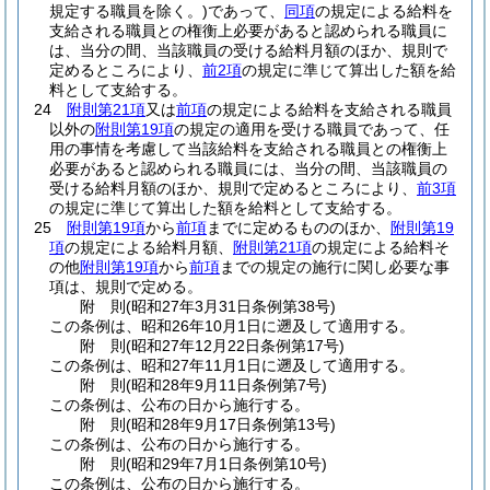
規定する職員を除く。)
であって、
同項
の規定による給料を
支給される職員との権衡上必要があると認められる職員に
は、当分の間、当該職員の受ける給料月額のほか、規則で
定めるところにより、
前2項
の規定に準じて算出した額を給
料として支給する。
24
附則第21項
又は
前項
の規定による給料を支給される職員
以外の
附則第19項
の規定の適用を受ける職員であって、任
用の事情を考慮して当該給料を支給される職員との権衡上
必要があると認められる職員には、当分の間、当該職員の
受ける給料月額のほか、規則で定めるところにより、
前3項
の規定に準じて算出した額を給料として支給する。
25
附則第19項
から
前項
までに定めるもののほか、
附則第19
項
の規定による給料月額、
附則第21項
の規定による給料そ
の他
附則第19項
から
前項
までの規定の施行に関し必要な事
項は、規則で定める。
附
則
(昭和27年3月31日
条例第38号)
この条例は、昭和26年10月1日に遡及して適用する。
附
則
(昭和27年12月22日
条例第17号)
この条例は、昭和27年11月1日に遡及して適用する。
附
則
(昭和28年9月11日
条例第7号)
この条例は、公布の日から施行する。
附
則
(昭和28年9月17日
条例第13号)
この条例は、公布の日から施行する。
附
則
(昭和29年7月1日
条例第10号)
この条例は、公布の日から施行する。