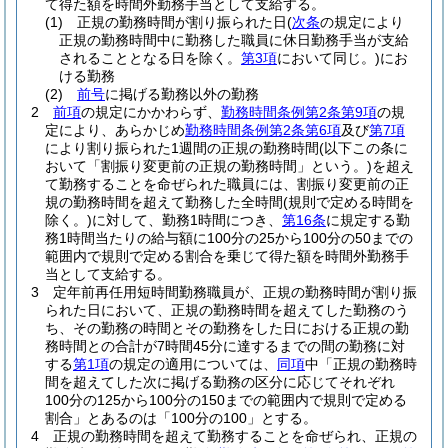
て得た額を時間外勤務手当として支給する。
(1)
正規の勤務時間が割り振られた日
(
次条
の規定により
正規の勤務時間中に勤務した職員に休日勤務手当が支給
されることとなる日を除く。
第3項
において同じ。)
にお
ける勤務
(2)
前号
に掲げる勤務以外の勤務
2
前項
の規定にかかわらず、
勤務時間条例第2条第9項
の規
定により、あらかじめ
勤務時間条例第2条第6項
及び
第7項
により割り振られた1週間の正規の勤務時間
(以下この条に
おいて「割振り変更前の正規の勤務時間」という。)
を超え
て勤務することを命ぜられた職員には、割振り変更前の正
規の勤務時間を超えて勤務した全時間
(規則で定める時間を
除く。)
に対して、勤務1時間につき、
第16条
に規定する勤
務1時間当たりの給与額に100分の25から100分の50までの
範囲内で規則で定める割合を乗じて得た額を時間外勤務手
当として支給する。
3
定年前再任用短時間勤務職員が、正規の勤務時間が割り振
られた日において、正規の勤務時間を超えてした勤務のう
ち、その勤務の時間とその勤務をした日における正規の勤
務時間との合計が7時間45分に達するまでの間の勤務に対
する
第1項
の規定の適用については、
同項
中「正規の勤務時
間を超えてした次に掲げる勤務の区分に応じてそれぞれ
100分の125から100分の150までの範囲内で規則で定める
割合」とあるのは「100分の100」とする。
4
正規の勤務時間を超えて勤務することを命ぜられ、正規の