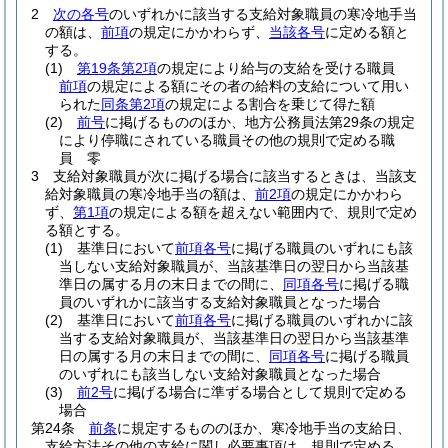
2
次の各号
のいずれかに該当する支給対象職員の寒冷地手当
の額は、
前項
の規定にかかわらず、
当該各号
に定める額と
する。
(1)
第19条第2項
の規定により給与の支給を受ける職員
前項
の規定による額にその者の給料の支給について用い
られた
同条第2項
の規定による割合を乗じて得た額
(2)
前号
に掲げるもののほか、地方公務員法第29条の規定
により停職にされている職員その他の規則で定める職
員 零
3
支給対象職員が次に掲げる場合に該当するときは、当該支
給対象職員の寒冷地手当の額は、
前2項
の規定にかかわら
ず、
第1項
の規定による額を超えない範囲内で、規則で定め
る額とする。
(1)
基準日において
前項各号
に掲げる職員のいずれにも該
当しない支給対象職員が、当該基準日の翌日から当該基
準日の属する月の末日までの間に、
同項各号
に掲げる職
員のいずれかに該当する支給対象職員となった場合
(2)
基準日において
前項各号
に掲げる職員のいずれかに該
当する支給対象職員が、当該基準日の翌日から当該基準
日の属する月の末日までの間に、
同項各号
に掲げる職員
のいずれにも該当しない支給対象職員となった場合
(3)
前2号
に掲げる場合に準ずる場合として規則で定める
場合
第24条
前条
に規定するもののほか、寒冷地手当の支給日、
支給方法その他の支給に関し必要事項は、規則で定める。