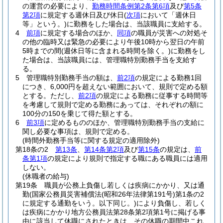
の運営の必要により、
勤務時間条例第2条第6項
及び
第5条
第2項
に規定する週休日及び休日
(
次項
において「週休日
等」という。)
に勤務をした場合は、当該職員に支給する。
4
前項
に規定する場合のほか、
同項
の職員が災害への対処そ
の他の臨時又は緊急の必要により午後10時から翌日の午前
5時までの間
(週休日等に含まれる時間を除く。)
に勤務をし
た場合は、当該職員には、管理職特別勤務手当を支給す
る。
5
管理職特別勤務手当の額は、
前2項
の規定による勤務1回
につき、6,000円を超えない範囲において、規則で定める額
とする。
ただし、
前2項
の規定による勤務に従事する時間等
を考慮して規則で定める勤務にあっては、それぞれの額に
100分の150を乗じて得た額とする。
6
前3項
に定めるもののほか、管理職特別勤務手当の支給に
関し必要な事項は、規則で定める。
(時間外勤務手当等に関する規定の適用除外)
第18条の2
第13条
、
第14条第2項
及び
第15条
の規定は、
前
条第1項
の規定により規則で指定する職にある職員には適用
しない。
(休職者の給与)
第19条
職員が公務上負傷し若しくは疾病にかかり、又は通
勤
(国家公務員災害補償法
(昭和26年法律第191号)
第1条の2
に規定する通勤をいう。以下同じ。)
により負傷し、若しく
は疾病にかかり地方公務員法第28条第2項第1号に掲げる事
由に該当して休職にされたときは、その休職の期間中これ