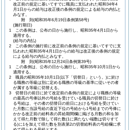
改正前の規定に基いてすでに職員に支払われた昭和34年4
月1日からの給与は改正後の条例の規定による給与の内払と
みなす。
附
則
(昭和35年6月19日
条例第58号)
(施行期日)
1
この条例は、公布の日から施行し、昭和35年4月1日から
適用する。
(給与の内払)
2
この条例の施行前に改正前の条例の規定に基いてすでに支
払われた昭和35年4月1日からの給与は改正後の条例の規定
による給与の内払とみなす。
附
則
(昭和35年12月24日
条例第39号)
1
この条例は、公布の日から施行し、昭和35年10月1日から
適用する。
2
職員の昭和35年10月1日
(以下「切替日」という。)
に於け
る職務の等級は別に定める職務の等級の基準に従いその者
が属する等級に切替える。
3
切替日の前日に於て改定前の条例の規定により職務の等級
の最高の号俸以外の号給を受けている職員の切替日に於け
る号給は、その者の切替日の前日における号給を受けてい
た月数に当該号給の直近下位の号給から1号給までの号俸に
かかる改正前の給料表の昇給期間欄に掲げる月数の和を加
えて得た月数で除して得た数
(1に満たない端数は切りすて
る)
に1を加えて得た数を別表第2の切替給料表の号給欄に求
めて得られる号給とする。