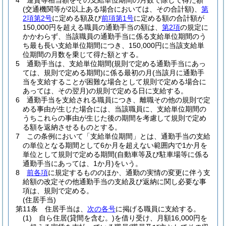
4
運賃等相当額をその支給単位期間の月数で除して得た額
(交通機関等が2以上ある場合においては、その合計額)
、
第
2項第2号
に定める額及び
前項第1号
に定める額の合計額が
150,000円を超える職員の通勤手当の額は、
第2項
の規定に
かかわらず、当該職員の通勤手当に係る支給単位期間のう
ち最も長い支給単位期間につき、150,000円に当該支給単
位期間の月数を乗じて得た額とする。
5
通勤手当は、支給単位期間
(規則で定める通勤手当にあっ
ては、規則で定める期間)
に係る最初の月
(当該月に通勤手
当を支給することが困難な場合として規則で定める場合に
あっては、その翌月)
の規則で定める日に支給する。
6
通勤手当を支給される職員につき、離職その他の規則で定
める事由が生じた場合には、当該職員に、支給単位期間の
うちこれらの事由が生じた後の期間を考慮して規則で定め
る額を返納させるものとする。
7
この条例において「支給単位期間」とは、通勤手当の支給
の単位となる期間として6か月を超えない範囲内で1か月を
単位として規則で定める期間
(自動車等及び駐車場等に係る
通勤手当にあっては、1か月)
をいう。
8
前各項
に規定するもののほか、通勤の実情の変更に伴う支
給額の改定その他通勤手当の支給及び返納に関し必要な事
項は、規則で定める。
(住居手当)
第11条
住居手当は、
次の各号
に掲げる職員に支給する。
(1)
自ら住居
(貸間を含む。)
を借り受け、月額16,000円を