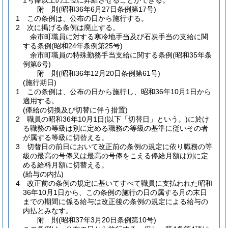
1号俸以上の上位に昇給させることができる。
附
則
(昭和36年6月27日
条例第17号)
1
この条例は、公布の日から施行する。
2
次に掲げる条例は廃止する。
余市町職員に対する寒冷地手当及び石炭手当の支給に関
する条例
(昭和24年条例第25号)
余市町職員の特殊勤務手当支給に関する条例
(昭和35年条
例第6号)
附
則
(昭和36年12月20日
条例第61号)
(施行期日)
1
この条例は、公布の日から施行し、昭和36年10月1日から
適用する。
(俸給の切換及び切替に伴う措置)
2
職員の昭和36年10月1日
(以下「切替日」という。)
に於け
る職務の等級は別に定める職務の等級の基準に従いその者
が属する等級に切替える。
3
切替日の前日において改正前の条例の規定に依り職務の等
級の最高の号俸又は最高の号俸をこえる俸給月額は別に定
める給料月額に切替える。
(給与の内払)
4
改正前の条例の規定に基いてすべて職員に支払われた昭和
36年10月1日から、この条例の施行の日の属する月の末日
までの期間に係る給与は改正後の条例の規定による給与の
内払とみなす。
附
則
(昭和37年3月20日
条例第10号)