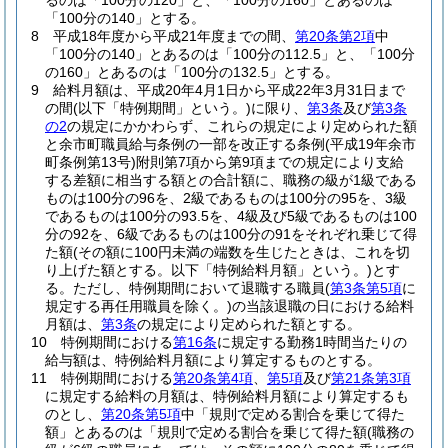
るのは「100分の120」と、「100分の160」とあるのは
「100分の140」とする。
8
平成18年度から平成21年度までの間、
第20条第2項
中
「100分の140」とあるのは「100分の112.5」と、「100分
の160」とあるのは「100分の132.5」とする。
9
給料月額は、平成20年4月1日から平成22年3月31日まで
の間
(以下「特例期間」という。)
に限り、
第3条
及び
第3条
の2
の規定にかかわらず、これらの規定により定められた額
と余市町職員給与条例の一部を改正する条例
(平成19年余市
町条例第13号)
附則第7項から第9項までの規定により支給
する差額に相当する額との合計額に、職務の級が1級である
ものは100分の96を、2級であるものは100分の95を、3級
であるものは100分の93.5を、4級及び5級であるものは100
分の92を、6級であるものは100分の91をそれぞれ乗じて得
た額
(その額に100円未満の端数を生じたときは、これを切
り上げた額とする。以下「特例給料月額」という。)
とす
る。
ただし、特例期間において退職する職員
(
第3条第5項
に
規定する再任用職員を除く。)
の当該退職の日における給料
月額は、
第3条
の規定により定められた額とする。
10
特例期間における
第16条
に規定する勤務1時間当たりの
給与額は、特例給料月額により算定するものとする。
11
特例期間における
第20条第4項
、
第5項
及び
第21条第3項
に規定する給料の月額は、特例給料月額により算定するも
のとし、
第20条第5項
中「規則で定める割合を乗じて得た
額」とあるのは「規則で定める割合を乗じて得た額
(職務の