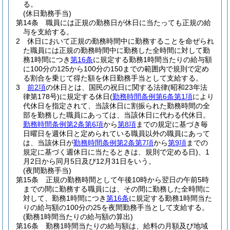
る。
(休日勤務手当)
第14条
職員には正規の勤務日が休日に当たっても正規の給
与を支給する。
2
休日において正規の勤務時間中に勤務することを命ぜられ
た職員には正規の勤務時間中に勤務した全時間に対して勤
務1時間につき
第16条
に規定する勤務1時間当たりの給与額
に100分の125から100分の150までの範囲内で規則で定め
る割合を乗じて得た額を休日勤務手当として支給する。
3
前2項
の休日とは、国民の祝日に関する法律
(昭和23年法
律第178号)
に規定する休日
(
勤務時間条例第6条第1項
により
代休日を指定されて、当該休日に割振られた勤務時間の全
部を勤務した職員にあっては、当該休日に代わる代休日。
勤務時間条例第2条第6項
から
第8項
までの規定に基づき毎
日曜日を週休日と定められている職員以外の職員にあって
は、当該休日が
勤務時間条例第2条第7項
から
第9項
までの
規定に基づく週休日に当たるときは、規則で定める日)
、1
月2日から同月5日及び12月31日をいう。
(夜間勤務手当)
第15条
正規の勤務時間として午後10時から翌日の午前5時
までの間に勤務する職員には、その間に勤務した全時間に
対して、勤務1時間につき
第16条
に規定する勤務1時間当た
りの給与額の100分の25を夜間勤務手当として支給する。
(勤務1時間当たりの給与額の算出)
第16条
勤務1時間当たりの給与額は、給料の月額及び地域