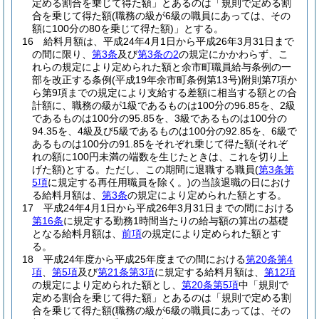
定める割合を乗じて得た額」とあるのは「規則で定める割
合を乗じて得た額
(職務の級が6級の職員にあっては、その
額に100分の80を乗じて得た額)
」とする。
16
給料月額は、平成24年4月1日から平成26年3月31日まで
の間に限り、
第3条
及び
第3条の2
の規定にかかわらず、こ
れらの規定により定められた額と余市町職員給与条例の一
部を改正する条例
(平成19年余市町条例第13号)
附則第7項か
ら第9項までの規定により支給する差額に相当する額との合
計額に、職務の級が1級であるものは100分の96.85を、2級
であるものは100分の95.85を、3級であるものは100分の
94.35を、4級及び5級であるものは100分の92.85を、6級で
あるものは100分の91.85をそれぞれ乗じて得た額
(それぞ
れの額に100円未満の端数を生じたときは、これを切り上
げた額)
とする。
ただし、この期間に退職する職員
(
第3条第
5項
に規定する再任用職員を除く。)
の当該退職の日におけ
る給料月額は、
第3条
の規定により定められた額とする。
17
平成24年4月1日から平成26年3月31日までの間における
第16条
に規定する勤務1時間当たりの給与額の算出の基礎
となる給料月額は、
前項
の規定により定められた額とす
る。
18
平成24年度から平成25年度までの間における
第20条第4
項
、
第5項
及び
第21条第3項
に規定する給料月額は、
第12項
の規定により定められた額とし、
第20条第5項
中「規則で
定める割合を乗じて得た額」とあるのは「規則で定める割
合を乗じて得た額
(職務の級が6級の職員にあっては、その