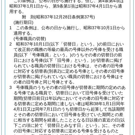
この条例は、公布の日から施行する。
但し、第4条第4項は
昭和37年1月1日から、第9条第1項は昭和37年4月1日から適
用する。
附
則
(昭和37年12月28日
条例第37号)
(施行期日)
1
この条例は、公布の日から施行し、昭和37年10月1日から
適用する。
(号俸職員の切替)
2
昭和37年10月1日
(以下「切替日」という。)
の前日におい
て改正前の職務の等級の最高の号俸以外の号俸を受ける職
員
(以下「号俸職員」という。)
のうちその者の切替日の前
日における号俸
(以下「旧号俸」という。)
が切替表に掲げ
られている職員の切替日における号俸は、その者の旧号俸
に対応する切替表
(別表2)
に定める号俸としその者の旧号俸
が切替表に掲げられていない職員の切替における号俸はそ
の者の旧号俸と同じ号俸とする。
3
号俸職員のうちその者の旧号俸が切替表に期間の定めのあ
る号俸である職員で、切替日において旧号俸を受けていた
期間
(切替日前日)
1年以内においてその者の旧号俸に対応す
る切替表に定める期間に達しない者は昭和38年1月1日同年
4月1日又は同年7月1日のうち切替日から起算して当該期間
とその者の切替日において旧号俸を受けていた期間との差
に相当する期間を経過したこととなる日以後の直近の日
(以
下この項に於て「切替日とみなす日」という。)
に、その者
の旧号俸に対応する切替表に定める号俸を受けるものと