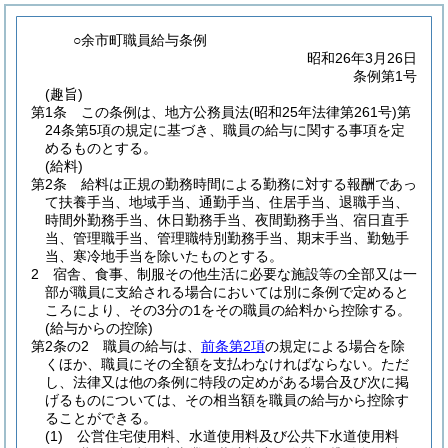
○余市町職員給与条例
昭和26年3月26日
条例第1号
(趣旨)
第1条
この条例は、地方公務員法
(昭和25年法律第261号)
第
24条第5項の規定に基づき、職員の給与に関する事項を定
めるものとする。
(給料)
第2条
給料は正規の勤務時間による勤務に対する報酬であっ
て扶養手当、地域手当、通勤手当、住居手当、退職手当、
時間外勤務手当、休日勤務手当、夜間勤務手当、宿日直手
当、管理職手当、管理職特別勤務手当、期末手当、勤勉手
当、寒冷地手当を除いたものとする。
2
宿舎、食事、制服その他生活に必要な施設等の全部又は一
部が職員に支給される場合においては別に条例で定めると
ころにより、その3分の1をその職員の給料から控除する。
(給与からの控除)
第2条の2
職員の給与は、
前条第2項
の規定による場合を除
くほか、職員にその全額を支払わなければならない。
ただ
し、法律又は他の条例に特段の定めがある場合及び次に掲
げるものについては、その相当額を職員の給与から控除す
ることができる。
(1)
公営住宅使用料、水道使用料及び公共下水道使用料