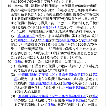
額に100分の80を乗じて得た額)
」とする。
19
当分の間、職員の給料月額は、当該職員が60歳
(余市町
職員の定年等に関する条例の一部を改正する条例
(令和4年
余市町条例第24号)
による改正前の余市町職員の定年等に関
する条例
(昭和59年余市町条例第7号)
第3条ただし書に規定
する職員に相当する職員にあっては、63歳)
に達した日後に
おける最初の4月1日
(
附則第21項
において「特定日」とい
う。)
以後、当該職員に適用される給料表の給料月額のう
ち、
第3条第2項
の規定により当該職員の属する職務の級並
びに
同条第3項
及び
第4項
並びに
第4条第2項
及び
第3項
の規
定により当該職員の受ける号俸に応じた額に100分の70を
乗じて得た額
(当該額に、50円未満の端数を生じたときはこ
れを切り捨て、50円以上100円未満の端数を生じたときは
これを100円に切り上げるものとする。)
とする。
20
前項
の規定は、次に掲げる職員には適用しない。
(1)
臨時的に任用される職員その他の法律により任期を定
めて任用される職員及び非常勤職員
(2)
余市町職員の定年等に関する条例第9条第1項
又は
第2
項
の規定により地方公務員法第28条の2第1項に規定する
異動期間
(
同条例第9条第1項
又は
第2項
の規定により延長
された期間を含む。)
を延長された
同条例第6条
に規定す
る職を占める職員
(3)
余市町職員の定年等に関する条例第4条第1項
又は
第2
項
の規定により勤務している職員
(
同条例第2条
に規定す
る定年退職日において
前項
の規定が適用されていた職員