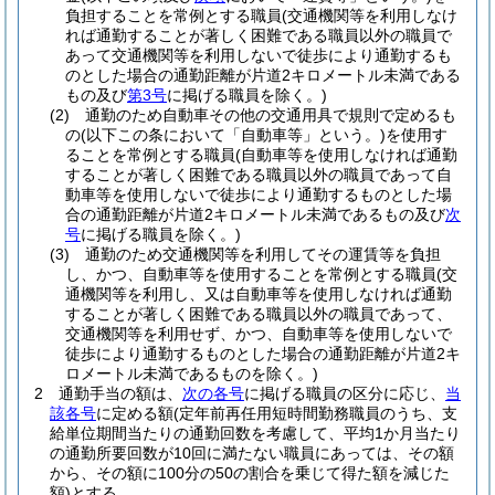
負担することを常例とする職員
(交通機関等を利用しなけ
れば通勤することが著しく困難である職員以外の職員で
あって交通機関等を利用しないで徒歩により通勤するも
のとした場合の通勤距離が片道2キロメートル未満である
もの及び
第3号
に掲げる職員を除く。)
(2)
通勤のため自動車その他の交通用具で規則で定めるも
の
(以下この条において「自動車等」という。)
を使用す
ることを常例とする職員
(自動車等を使用しなければ通勤
することが著しく困難である職員以外の職員であって自
動車等を使用しないで徒歩により通勤するものとした場
合の通勤距離が片道2キロメートル未満であるもの及び
次
号
に掲げる職員を除く。)
(3)
通勤のため交通機関等を利用してその運賃等を負担
し、かつ、自動車等を使用することを常例とする職員
(交
通機関等を利用し、又は自動車等を使用しなければ通勤
することが著しく困難である職員以外の職員であって、
交通機関等を利用せず、かつ、自動車等を使用しないで
徒歩により通勤するものとした場合の通勤距離が片道2キ
ロメートル未満であるものを除く。)
2
通勤手当の額は、
次の各号
に掲げる職員の区分に応じ、
当
該各号
に定める額
(定年前再任用短時間勤務職員のうち、支
給単位期間当たりの通勤回数を考慮して、平均1か月当たり
の通勤所要回数が10回に満たない職員にあっては、その額
から、その額に100分の50の割合を乗じて得た額を減じた
額)
とする。