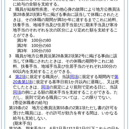
に給与の全額を支給する。
2
職員が結核性疾患、その他心身の故障により地方公務員法
第28条第2項第1号に掲げる事由に該当して休職にされたと
きは、その休職の期間が満3か年に達するまでこれに給料、
扶養手当、地域手当及び住居手当並びに期末手当及び寒冷
地手当のそれぞれを次の区分により定めた額を支給するこ
とができる。
満1年 100分の80
満2年 100分の60
満3年 100分の50
3
職員が地方公務員法第28条第2項第2号に掲げる事由に該
当して休職にされたときは、その休職の期間中これに給
料、扶養手当、地域手当及び住居手当のそれぞれ100分の
60以内を支給することができる。
4
第2項
に規定する職員が、当該
同項
に規定する期間内で
第
20条第1項
に規定する基準日前1か月以内に退職し、又は死
亡したときは、
同項
の規定により規則で定める日に、当該
同項
の例による額の期末手当を支給することができる。
た
だし、規則で定める職員については、この限りでない。
(専従休職者の給与)
第19条の2
地方公務員法第55条の2第1項ただし書の許可を
受けた職員には、その許可が効力を有する間は、いかなる
給与も支給しない。
(期末手当)
第20条
期末手当は、6月1日及び12月1日
(以下これらの日を