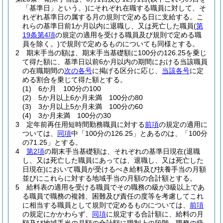
「基準日」という。)
にそれぞれ在職する職員に対して、そ
れぞれ基準日の属する月の規則で定める日に支給する。
こ
れらの基準日前1か月以内に退職し、又は死亡した職員
(
第
19条第4項
の規定の適用を受ける職員及び規則で定める職
員を除く。)
で規則で定めるものについても同様とする。
2
期末手当の額は、期末手当基礎額に100分の126.25を乗じ
て得た額に、基準日以前6か月以内の期間における当該職員
の在職期間の
次の各号
に掲げる区分に応じ、
当該各号
に定
める割合を乗じて得た額とする。
(1)
6か月 100分の100
(2)
5か月以上6か月未満 100分の80
(3)
3か月以上5か月未満 100分の60
(4)
3か月未満 100分の30
3
定年前再任用短時間勤務職員に対する
前項
の規定の適用に
ついては、
同項
中「100分の126.25」とあるのは、「100分
の71.25」とする。
4
第2項
の期末手当基礎額は、それぞれの基準日現在
(退職
し、又は死亡した職員にあっては、退職し、又は死亡した
日現在)
において職員が受けるべき給料及び扶養手当の月額
並びにこれらに対する地域手当の月額の合計額とする。
5
給料表の適用を受ける職員でその職務の級が3級以上であ
る職員で職務の複雑、困難及び責任の度等を考慮してこれ
に相当する職員として規則で定めるものについては、
前項
の規定にかかわらず、
同項
に規定する合計額に、給料の月