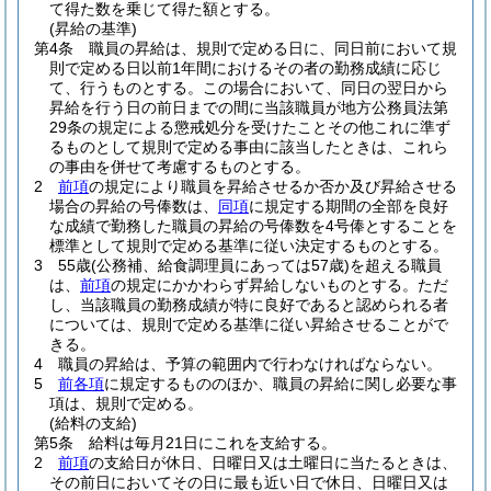
て得た数を乗じて得た額とする。
(昇給の基準)
第4条
職員の昇給は、規則で定める日に、同日前において規
則で定める日以前1年間におけるその者の勤務成績に応じ
て、行うものとする。
この場合において、同日の翌日から
昇給を行う日の前日までの間に当該職員が地方公務員法第
29条の規定による懲戒処分を受けたことその他これに準ず
るものとして規則で定める事由に該当したときは、これら
の事由を併せて考慮するものとする。
2
前項
の規定により職員を昇給させるか否か及び昇給させる
場合の昇給の号俸数は、
同項
に規定する期間の全部を良好
な成績で勤務した職員の昇給の号俸数を4号俸とすることを
標準として規則で定める基準に従い決定するものとする。
3
55歳
(公務補、給食調理員にあっては57歳)
を超える職員
は、
前項
の規定にかかわらず昇給しないものとする。
ただ
し、当該職員の勤務成績が特に良好であると認められる者
については、規則で定める基準に従い昇給させることがで
きる。
4
職員の昇給は、予算の範囲内で行わなければならない。
5
前各項
に規定するもののほか、職員の昇給に関し必要な事
項は、規則で定める。
(給料の支給)
第5条
給料は毎月21日にこれを支給する。
2
前項
の支給日が休日、日曜日又は土曜日に当たるときは、
その前日においてその日に最も近い日で休日、日曜日又は