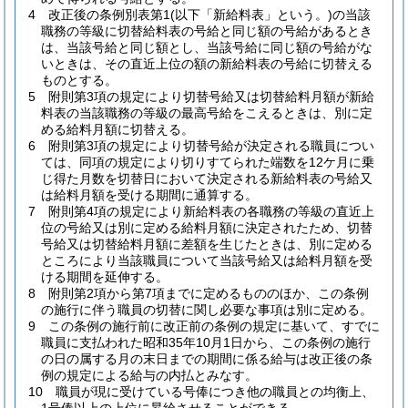
4
改正後の条例別表第1
(以下「新給料表」という。)
の当該
職務の等級に切替給料表の号給と同じ額の号給があるとき
は、当該号給と同じ額とし、当該号給に同じ額の号給がな
いときは、その直近上位の額の新給料表の号給に切替える
ものとする。
5
附則第3項の規定により切替号給又は切替給料月額が新給
料表の当該職務の等級の最高号給をこえるときは、別に定
める給料月額に切替える。
6
附則第3項の規定により切替号給が決定される職員につい
ては、同項の規定により切りすてられた端数を12ケ月に乗
じ得た月数を切替日において決定される新給料表の号給又
は給料月額を受ける期間に通算する。
7
附則第4項の規定により新給料表の各職務の等級の直近上
位の号給又は別に定める給料月額に決定されたため、切替
号給又は切替給料月額に差額を生じたときは、別に定める
ところにより当該職員について当該号給又は給料月額を受
ける期間を延伸する。
8
附則第2項から第7項までに定めるもののほか、この条例
の施行に伴う職員の切替に関し必要な事項は別に定める。
9
この条例の施行前に改正前の条例の規定に基いて、すでに
職員に支払われた昭和35年10月1日から、この条例の施行
の日の属する月の末日までの期間に係る給与は改正後の条
例の規定による給与の内払とみなす。
10
職員が現に受けている号俸につき他の職員との均衡上、