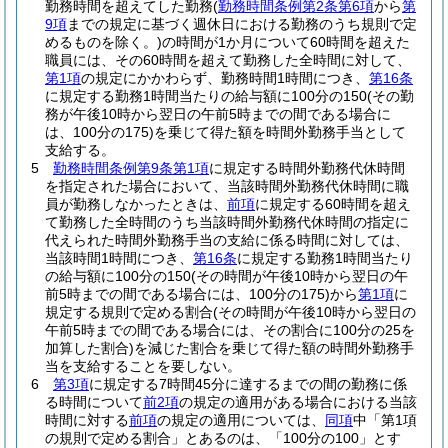
勤務時間を超えてした勤務
(
勤務時間条例第2条第6項
から
第
9項
までの規定に基づく週休日における勤務のうち規則で定
めるものを除く。)
の時間が1か月について60時間を超えた
職員には、その60時間を超えて勤務した全時間に対して、
第1項
の規定にかかわらず、勤務時間1時間につき、
第16条
に規定する勤務1時間当たりの給与額に100分の150
(その勤
務が午後10時から翌日の午前5時までの間である場合に
は、100分の175)
を乗じて得た額を時間外勤務手当として
支給する。
5
勤務時間条例第9条第1項
に規定する時間外勤務代休時間
を指定された場合において、当該時間外勤務代休時間に職
員が勤務しなかったときは、
前項
に規定する60時間を超え
て勤務した全時間のうち当該時間外勤務代休時間の指定に
代えられた時間外勤務手当の支給に係る時間に対しては、
当該時間1時間につき、
第16条
に規定する勤務1時間当たり
の給与額に100分の150
(その時間が午後10時から翌日の午
前5時までの間である場合には、100分の175)
から
第1項
に
規定する規則で定める割合
(その時間が午後10時から翌日の
午前5時までの間である場合には、その割合に100分の25を
加算した割合)
を減じた割合を乗じて得た額の時間外勤務手
当を支給することを要しない。
6
第3項
に規定する7時間45分に達するまでの間の勤務に係
る時間について
前2項
の規定の適用がある場合における当該
時間に対する
前項
の規定の適用については、
同項
中「第1項
の規則で定める割合」とあるのは、「100分の100」とす