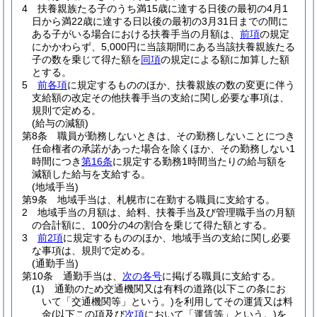
4
扶養親族たる子のうち満15歳に達する日後の最初の4月1
日から満22歳に達する日以後の最初の3月31日までの間に
ある子がいる場合における扶養手当の月額は、
前項
の規定
にかかわらず、5,000円に当該期間にある当該扶養親族たる
子の数を乗じて得た額を
同項
の規定による額に加算した額
とする。
5
前各項
に規定するもののほか、扶養親族の数の変更に伴う
支給額の改定その他扶養手当の支給に関し必要な事項は、
規則で定める。
(給与の減額)
第8条
職員が勤務しないときは、その勤務しないことにつき
任命権者の承諾があった場合を除くほか、その勤務しない1
時間につき
第16条
に規定する勤務1時間当たりの給与額を
減額した給与を支給する。
(地域手当)
第9条
地域手当は、札幌市に在勤する職員に支給する。
2
地域手当の月額は、給料、扶養手当及び管理職手当の月額
の合計額に、100分の4の割合を乗じて得た額とする。
3
前2項
に規定するもののほか、地域手当の支給に関し必要
な事項は、規則で定める。
(通勤手当)
第10条
通勤手当は、
次の各号
に掲げる職員に支給する。
(1)
通勤のため交通機関又は有料の道路
(以下この条にお
いて「交通機関等」という。)
を利用してその運賃又は料
金
(以下この項及び
次項
において「運賃等」という。)
を