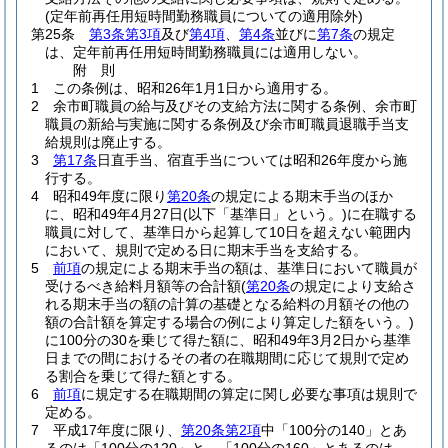
(定年前再任用短時間勤務職員についての適用除外)
第25条
第3条第3項
及び
第4項
、
第4条
並びに
第7条
の規定
は、定年前再任用短時間勤務職員には適用しない。
附
則
1
この条例は、昭和26年1月1日から適用する。
2
余市町職員の給与及びその支給方法に関する条例、余市町
職員の新給与実施に関する条例及び余市町職員退職手当支
給規則は廃止する。
3
第17条
日直手当、宿直手当については昭和26年度から施
行する。
4
昭和49年度に限り
第20条
の規定による期末手当のほか
に、昭和49年4月27日
(以下「基準日」という。)
に在職する
職員に対して、基準日から起算して10日を超えない範囲内
において、規則で定める日に期末手当を支給する。
5
前項
の規定による期末手当の額は、基準日において職員が
受けるべき給料月額等の合計額
(
第20条
の規定により支給さ
れる期末手当の額の計算の基礎となる給料の月額その他の
額の合計額を算定する場合の例により算定した額をいう。)
に100分の30を乗じて得た額に、昭和49年3月2日から基準
日までの間におけるその者の在職期間に応じて規則で定め
る割合を乗じて得た額とする。
6
前項
に規定する在職期間の算定に関し必要な事項は規則で
定める。
7
平成17年度に限り、
第20条第2項
中「100分の140」とあ