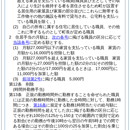
超える家賃を支払っている職員
(職員及び主としてその収
入により生計を維持する者を居住させるため町が設置す
る居住用の家屋及び家屋の部分並びにこれらに附帯する
工作物その他の施設を有料で貸与され、公宅料を支払っ
ている職員を除く。)
(2)
自己の所有に属する住宅に居住している職員、その他
これに準ずるものとして町長が定める職員
2
住居手当の月額は、
次の各号
に掲げる職員の区分に応じて
当該各号
に定める額とする。
(1)
月額27,000円以下の家賃を支払っている職員 家賃の
月額から16,000円を控除した額
(2)
月額27,000円を超える家賃を支払っている職員 家賃
の月額から27,000円を控除した額の2分の1
(その控除し
た額の2分の1が17,000円を超えるときは、17,000円)
に
11,000円を加算した額
(3)
前項第2号
に掲げる職員 5,000円
第12条
削除
(時間外勤務手当)
第13条
正規の勤務時間外に勤務することを命ぜられた職員
には正規の勤務時間外に勤務した全時間に対して、勤務1時
間につき、
第16条
に規定する勤務1時間当たりの給与額に
正規の勤務時間を超えてした次に掲げる勤務の区分に応じ
てそれぞれ100分の125から150までの範囲内で規則で定め
る割合
(その勤務が午後10時から翌日の午前5時までの間で
ある場合にはその割合に100分の25を加算した割合)
を乗じ