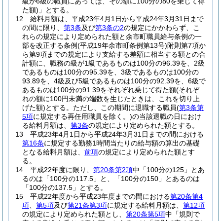
級が6級の職員にあっては、その額に100分の80を乗じて得
た額)
」とする。
12
給料月額は、平成23年4月1日から平成24年3月31日まで
の間に限り、
第3条
及び
第3条の2
の規定にかかわらず、こ
れらの規定により定められた額と余市町職員給与条例の一
部を改正する条例
(平成19年余市町条例第13号)
附則第7項か
ら第9項までの規定により支給する差額に相当する額との合
計額に、職務の級が1級であるものは100分の96.39を、2級
であるものは100分の95.39を、3級であるものは100分の
93.89を、4級及び5級であるものは100分の92.39を、6級で
あるものは100分の91.39をそれぞれ乗じて得た額
(それぞ
れの額に100円未満の端数を生じたときは、これを切り上
げた額)
とする。
ただし、この期間に退職する職員
(
第3条第
5項
に規定する再任用職員を除く。)
の当該退職の日におけ
る給料月額は、
第3条
の規定により定められた額とする。
13
平成23年4月1日から平成24年3月31日までの間における
第16条
に規定する勤務1時間当たりの給与額の算出の基礎
となる給料月額は、
前項
の規定により定められた額とす
る。
14
平成22年度に限り、
第20条第2項
中「100分の125」とあ
るのは「100分の117.5」と、「100分の150」とあるのは
「100分の137.5」とする。
15
平成22年度から平成23年度までの間における
第20条第4
項
、
第5項
及び
第21条第3項
に規定する給料月額は、
第12項
の規定により定められた額とし、
第20条第5項
中「規則で