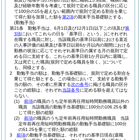
額及び地域手当の月額の合計額に職制上の段階、職務の級
及び経験年数等を考慮して規則で定める職員の区分に応じ
て100分の15を超えない範囲内で規則で定める割合を乗じ
て得た額を加算した額を
第2項
の期末手当基礎額とする。
(勤勉手当)
第21条
勤勉手当は、6月1日及び12月1日
(以下この項及び
第
3項
においてこれらの日を「基準日」という。)
にそれぞれ
在職する職員に対し、当該職員の基準日以前における直近
の人事評価の結果及び基準日以前6か月以内の期間における
勤務の状況に応じてそれぞれ基準日の属する月の規則で定
める日に支給する。
これらの基準日前1か月以内に退職し、
又は死亡した職員
(規則で定める職員を除く。)
について
も、同様とする。
2
勤勉手当の額は、勤勉手当基礎額に、規則で定める割合を
乗じて得た額とする。
この場合において、支給する勤勉手
当の額の、その者に所属する
次の各号
に掲げる職員の区分
ごとの総額は、それぞれ
当該各号
に定める額を超えてはな
らない。
(1)
前項
の職員のうち定年前再任用短時間勤務職員以外の
職員 当該職員の勤勉手当基礎額に100分の106.25を乗
じて得た額の総額
(2)
前項
の職員のうち定年前再任用短時間勤務職員 当該
定年前再任用短時間勤務職員の勤勉手当基礎額に100分
の51.25を乗じて得た額の総額
3
前項
の勤勉手当基礎額は、それぞれの基準日現在
(退職