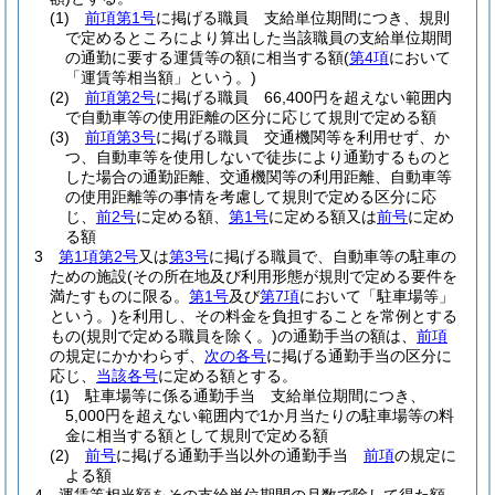
(1)
前項第1号
に掲げる職員 支給単位期間につき、規則
で定めるところにより算出した当該職員の支給単位期間
の通勤に要する運賃等の額に相当する額
(
第4項
において
「運賃等相当額」という。)
(2)
前項第2号
に掲げる職員 66,400円を超えない範囲内
で自動車等の使用距離の区分に応じて規則で定める額
(3)
前項第3号
に掲げる職員 交通機関等を利用せず、か
つ、自動車等を使用しないで徒歩により通勤するものと
した場合の通勤距離、交通機関等の利用距離、自動車等
の使用距離等の事情を考慮して規則で定める区分に応
じ、
前2号
に定める額、
第1号
に定める額又は
前号
に定め
る額
3
第1項第2号
又は
第3号
に掲げる職員で、自動車等の駐車の
ための施設
(その所在地及び利用形態が規則で定める要件を
満たすものに限る。
第1号
及び
第7項
において「駐車場等」
という。)
を利用し、その料金を負担することを常例とする
もの
(規則で定める職員を除く。)
の通勤手当の額は、
前項
の規定にかかわらず、
次の各号
に掲げる通勤手当の区分に
応じ、
当該各号
に定める額とする。
(1)
駐車場等に係る通勤手当 支給単位期間につき、
5,000円を超えない範囲内で1か月当たりの駐車場等の料
金に相当する額として規則で定める額
(2)
前号
に掲げる通勤手当以外の通勤手当
前項
の規定に
よる額