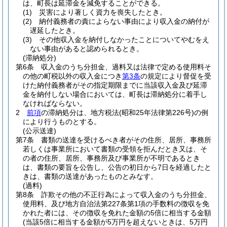
は、町長は延滞金を減免することができる。
(1)
災害により著しく資力を喪失したとき。
(2)
納付義務者の責によらない事由により収入金の納付が
遅延したとき。
(3)
その他収入金を納付しなかったことについてやむをえ
ない事由があると認められるとき。
(滞納処分)
第6条
収入金のうち分担金、過料又は法律で定める使用料そ
の他の町税以外の収入金につき
第3条
の規定により督促を受
けた納付義務者がその指定期限までに当該収入金及び延滞
金を納付しない場合においては、町長は滞納処分に着手し
なければならない。
2
前項
の滞納処分は、地方税法
(昭和25年法律第226号)
の例
により行うものとする。
(公示送達)
第7条
書類の送達を受けるべき者がその住所、居所、事務所
若しくは事業所において書類の受領を拒んだとき又は、そ
の者の住所、居所、事務所及び事業所が不明であるとき
は、書類の要旨を公告し、公告の初日から7日を経過したと
きは、書類の送達があったものとみなす。
(過料)
第8条
詐欺その他の不正行為によって収入金のうち分担金、
使用料、及び地方自治法第227条第1項の手数料の徴収を免
かれた者には、その徴収を免れた金額の5倍に相当する金額
(当該5倍に相当する金額が5万円を超えないときは、5万円