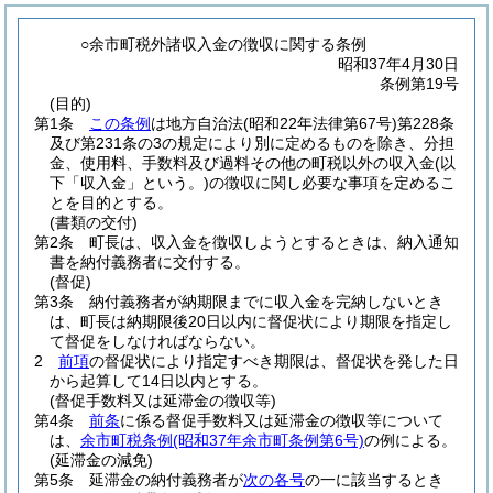
○余市町税外諸収入金の徴収に関する条例
昭和37年4月30日
条例第19号
(目的)
第1条
この条例
は地方自治法
(昭和22年法律第67号)
第228条
及び第231条の3の規定により別に定めるものを除き、分担
金、使用料、手数料及び過料その他の町税以外の収入金
(以
下「収入金」という。)
の徴収に関し必要な事項を定めるこ
とを目的とする。
(書類の交付)
第2条
町長は、収入金を徴収しようとするときは、納入通知
書を納付義務者に交付する。
(督促)
第3条
納付義務者が納期限までに収入金を完納しないとき
は、町長は納期限後20日以内に督促状により期限を指定し
て督促をしなければならない。
2
前項
の督促状により指定すべき期限は、督促状を発した日
から起算して14日以内とする。
(督促手数料又は延滞金の徴収等)
第4条
前条
に係る督促手数料又は延滞金の徴収等について
は、
余市町税条例
(昭和37年余市町条例第6号)
の例による。
(延滞金の減免)
第5条
延滞金の納付義務者が
次の各号
の一に該当するとき