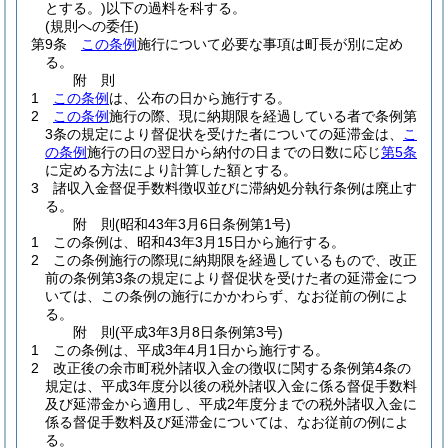
とする。)
以下の過料を科する。
(規則への委任)
第9条
この条例
施行について必要な事項は町長が別に定め
る。
附
則
1
この条例
は、公布の日から施行する。
2
この条例
施行の際、現に納期限を経過している者で条例第
3条の規定により督促状を受けた者についての延滞金は、
こ
の条例
施行の日の翌日から納付の日までの日数に応じ
第5条
に定める方法により計算した額とする。
3
諸収入金督促手数料徴収並びに滞納処分執行条例は廃止す
る。
附
則
(昭和43年3月6日
条例第1号)
1
この条例は、昭和43年3月15日から施行する。
2
この条例施行の際現に納期限を経過しているもので、改正
前の条例第3条の規定により督促状を受けた者の延滞金につ
いては、この条例の施行にかかわらず、なお従前の例によ
る。
附
則
(平成3年3月8日
条例第3号)
1
この条例は、平成3年4月1日から施行する。
2
改正後の余市町税外諸収入金の徴収に関する条例第4条の
規定は、平成3年度分以後の税外諸収入金に係る督促手数料
及び延滞金から適用し、平成2年度分までの税外諸収入金に
係る督促手数料及び延滞金については、なお従前の例によ
る。