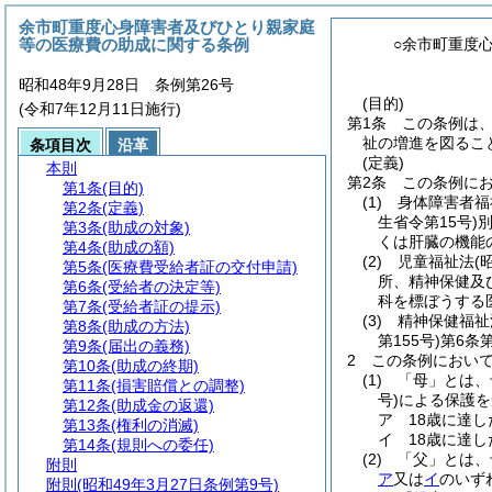
余市町重度心身障害者及びひとり親家庭
等の医療費の助成に関する条例
○余市町重度
昭和48年9月28日 条例第26号
(目的)
(令和7年12月11日施行)
第1条
この条例は
祉の増進を図るこ
条項目次
沿革
(定義)
本則
第2条
この条例に
第1条
(目的)
(1)
身体障害者福
第2条
(定義)
生省令第15号)
別
第3条
(助成の対象)
くは肝臓の機能
第4条
(助成の額)
(2)
児童福祉法
(
第5条
(医療費受給者証の交付申請)
所、精神保健及
第6条
(受給者の決定等)
科を標ぼうする
第7条
(受給者証の提示)
(3)
精神保健福祉
第8条
(助成の方法)
第155号)
第6条
第9条
(届出の義務)
2
この条例におい
第10条
(助成の終期)
(1)
「母」とは、
第11条
(損害賠償との調整)
号)
による保護を
第12条
(助成金の返還)
ア
18歳に達
第13条
(権利の消滅)
イ
18歳に達
第14条
(規則への委任)
(2)
「父」とは、
附則
ア
又は
イ
のいず
附則
(昭和49年3月27日条例第9号)