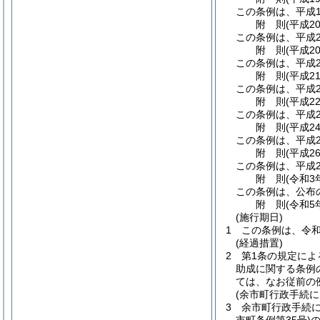
この条例は、平成1
附
則
(平成2
この条例は、平成2
附
則
(平成2
この条例は、平成2
附
則
(平成2
この条例は、平成2
附
則
(平成2
この条例は、平成2
附
則
(平成2
この条例は、平成2
附
則
(平成2
この条例は、平成2
附
則
(令和3
この条例は、公布
附
則
(令和5
(施行期日)
1
この条例は、令和
(経過措置)
2
第1条の規定に
助成に関する条例
ては、なお従前の
(余市町行政手続
3
余市町行政手続