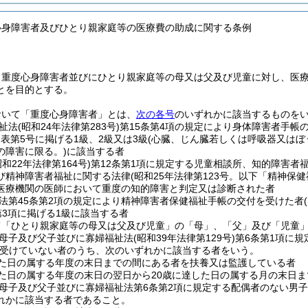
心身障害者及びひとり親家庭等の医療費の助成に関する条例
、重度心身障害者並びにひとり親家庭等の母又は父及び児童に対し、医
とを目的とする。
おいて「重度心身障害者」とは、
次の各号
のいずれかに該当するものを
祉法
(昭和24年法律第283号)
第15条第4項の規定により身体障害者手帳
表第5号に掲げる1級、2級又は3級
(心臓、じん臓若しくは呼吸器又は
の障害に限る。)
に該当する者
昭和22年法律第164号)
第12条第1項に規定する児童相談所、知的障害者
び精神障害者福祉に関する法律
(昭和25年法律第123号。以下「精神保
医療機関の医師において重度の知的障害と判定又は診断された者
法第45条第2項の規定により精神障害者保健福祉手帳の交付を受けた者
第3項に掲げる1級に該当する者
て「ひとり親家庭等の母又は父及び児童」の「母」、「父」及び「児童
母子及び父子並びに寡婦福祉法
(昭和39年法律第129号)
第6条第1項に
受けていない者のうち、次のいずれかに該当する者をいう。
した日の属する年度の末日までの間にある者を扶養又は監護している者
した日の属する年度の末日の翌日から20歳に達した日の属する月の末日
母子及び父子並びに寡婦福祉法第6条第2項に規定する配偶者のない男
れかに該当する者であること。