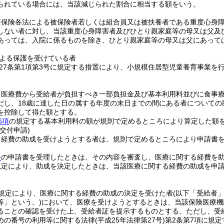
られている場合には、当該減じられた割合に相当する額をいう。
療保険各法による被保険者若しくは組合員又は被扶養者である重度心身
しない者に対し、当該重度心身障害者及びひとり親家庭等の母又は父及
あっては、入院に係るものを除き、ひとり親家庭等の母又は父にあって
よる保護を受けている者
27条第1項第3号に規定する措置により、小規模住居型児童養育事業を
、医療費から受給者が負担すべき一部負担金及び基本利用料並びに食事
だし、18歳に達した日の属する年度の末日までの間にある者について
を控除して得た額とする。
6項
の規定する基本利用料の額が規則で定めるところにより算定した額
交付申請)
る経費の助成を受けようとする者は、規則で定めるところにより申請書
条
の申請書を受理したときは、その内容を審査し、医療に関する経費を
規定により、助成を決定したときは、当該医療に関する経費の助成を申
。
規定により、医療に関する経費の助成の決定を受けた者
(以下「受給者」
等」という。)
において、医療を受けようとするときは、当該保険医療機
ることの確認を受けた上、受給者証を提示するものとする。
ただし、受
めの番号の利用等に関する法律
(平成25年法律第27号)
第2条第7項に規定