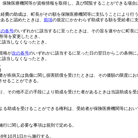
、保険医療機関等が資格情報を取得し、及び閲覧することができる場合
る経費の助成は、町長がその額を保険医療機関等に支払うことにより行
であると認めたときは、
前項
の規定にかかわらず助成する額を受給者に
次の各号
のいずれかに該当するに至ったときは、その旨を速やかに町長
所等を変更したとき。
に該当しなくなったとき。
資格が
次の各号
のいずれかに該当するに至った日の翌日からこの条例に
に該当しなくなったとき。
。
)
者が疾病又は負傷に関し損害賠償を受けたときは、その価額の限度にお
させることができる。
り、その他不正の手段により助成を受けた者があるときは当該助成を受
よる助成を受けることができる権利は、受給者が保険医療機関等におい
施行に関し必要な事項は規則で定める。
8年10月1日から施行する。