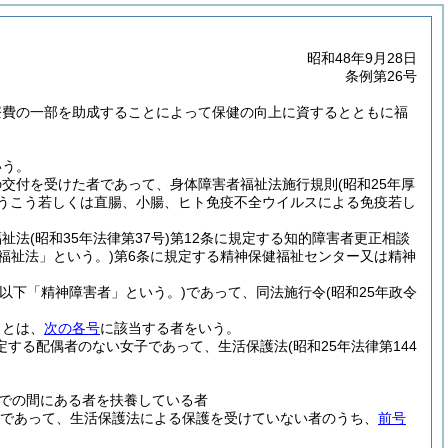
昭和48年9月28日
条例第26号
療費の一部を助成することによって保健の向上に資するとともに福
いう。
の交付を受けた者であって、身体障害者福祉法施行規則
(昭和25年厚
ぼうこう若しくは直腸、小腸、ヒト免疫不全ウイルスによる免疫若し
福祉法
(昭和35年法律第37号)
第12条に規定する知的障害者更正相談
健福祉法」という。)
第6条に規定する精神保健福祉センター又は精神
(以下「精神障害者」という。)
であって、同法施行令
(昭和25年政令
」とは、
次の各号
に該当する者をいう。
規定する配偶者のない女子であって、生活保護法
(昭和25年法律第144
までの間にある者を扶養している者
子であって、生活保護法による保護を受けていない者のうち、
前号