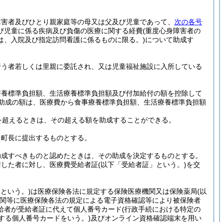
障害者及びひとり親家庭等の母又は父及び児童であって、
次の各号
び児童に係る疾病及び負傷の医療に関する経費
(重度心身障害者の
は、入院及び指定訪問看護に係るものに限る。)
について助成す
行う者若しくは里親に委託され、又は児童福祉施設に入所している
療養標準負担額、生活療養標準負担額及び付加給付の額を控除して
の助成の額は、医療費から食事療養標準負担額、生活療養標準負担額
を超えるときは、その超える額を助成することができる。
を町長に提出するものとする。
助成すべきものと認めたときは、その助成を決定するものとする。
請した者に対し、医療費受給者証
(以下「受給者証」という。)
を交
という。)
は医療保険各法に規定する保険医療機関又は保険薬局
(以
関等に医療保険各法の規定による電子資格確認等により被保険者
給者が受給者証に代えて個人番号カード
(行政手続における特定の
する個人番号カードをいう。)
及びオンライン資格確認端末を用い