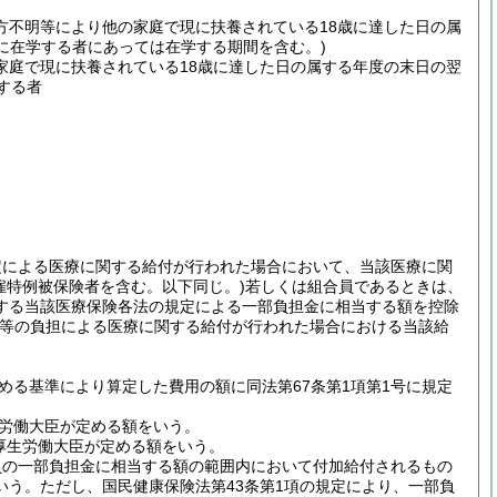
方不明等により他の家庭で現に扶養されている18歳に達した日の属
に在学する者にあっては在学する期間を含む。)
家庭で現に扶養されている18歳に達した日の属する年度の末日の翌
する者
定による医療に関する給付が行われた場合において、当該医療に関
雇特例被保険者を含む。以下同じ。)
若しくは組合員であるときは、
する当該医療保険各法の規定による一部負担金に相当する額を控除
等の負担による医療に関する給付が行われた場合における当該給
める基準により算定した費用の額に同法第67条第1項第1号に規定
生労働大臣が定める額をいう。
厚生労働大臣が定める額をいう。
員の一部負担金に相当する額の範囲内において付加給付されるもの
いう。
ただし、国民健康保険法第43条第1項の規定により、一部負