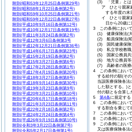
(3)
「児童」とは
附則
(昭和53年12月25日条例第29号)
ア
ひとり親家
附則
(昭和58年1月22日条例第2号)
する年度の末
附則
(昭和59年10月25日条例第21号)
イ
ひとり親家
附則
(昭和59年12月22日条例第27号)
日から20歳
附則
(平成10年9月16日条例第12号)
3
この条例におい
附則
(平成10年12月17日条例第19号)
(1)
健康保険法
(
附則
(平成11年3月24日条例第2号)
(2)
船員保険法
(
附則
(平成12年3月6日条例第3号
(3)
国民健康保険
附則
(平成12年12月21日条例第36号)
(4)
私立学校教職
附則
(平成14年6月17日条例第23号)
(5)
国家公務員共
附則
(平成15年2月19日条例第2号)
(6)
地方公務員等
附則
(平成15年3月27日条例第6号)
(7)
高齢者の医療
附則
(平成17年2月28日条例第1号)
4
この条例におい
附則
(平成17年4月19日条例第20号)
する給付の額
(そ
附則
(平成18年3月27日条例第8号)
当該医療保険各法
附則
(平成18年9月14日条例第30号)
した額とする。)
と
附則
(平成19年3月23日条例第9号)
付の額とを合算し
附則
(平成20年3月21日条例第10号)
5
第4条
に規定する
附則
(平成20年6月17日条例第18号)
6
この条例において
附則
(平成21年3月23日条例第11号)
する割合を乗じて
附則
(平成22年2月18日条例第2号)
7
この条例において
附則
(平成24年2月24日条例第4号)
8
この条例において
附則
(平成26年9月19日条例第10号)
9
この条例におい
附則
(令和3年3月22日条例第7号)
又は医療保険各法
附則
(令和5年2月17日条例第1号)