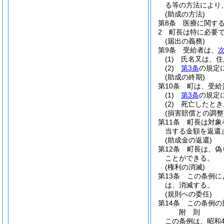
る等の方法により
(助成の方法)
第8条
医療に関す
2
町長は特に必要
(届出の義務)
第9条
受給者は、
(1)
氏名又は、住
(2)
第3条
の規定
(助成の終期)
第10条
町は、受給
(1)
第3条
の規定
(2)
死亡したとき
(損害賠償との調整
第11条
町長は対象
当する金額を返還
(助成金の返還)
第12条
町長は、偽
ことができる。
(権利の消滅)
第13条
この条例に
は、消滅する。
(規則への委任)
第14条
この条例の
附
則
この条例は、昭和4