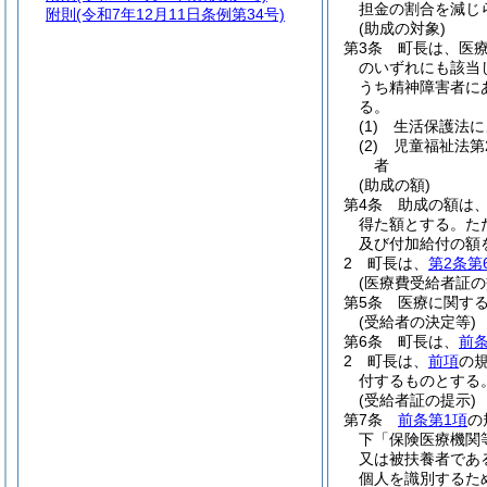
担金の割合を減じ
附則
(令和7年12月11日条例第34号)
(助成の対象)
第3条
町長は、医
のいずれにも該当
うち精神障害者に
る。
(1)
生活保護法に
(2)
児童福祉法第
者
(助成の額)
第4条
助成の額は
得た額とする。
た
及び付加給付の額
2
町長は、
第2条第
(医療費受給者証の
第5条
医療に関す
(受給者の決定等)
第6条
町長は、
前
2
町長は、
前項
の
付するものとする
(受給者証の提示)
第7条
前条第1項
の
下「保険医療機関
又は被扶養者であ
個人を識別するた