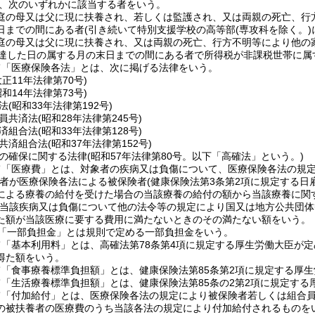
、次のいずれかに該当する者をいう。
庭の母又は父に現に扶養され、若しくは監護され、又は両親の死亡、行
日までの間にある者
(引き続いて特別支援学校の高等部
(専攻科を除く。)
庭の母又は父に現に扶養され、又は両親の死亡、行方不明等により他の
に達した日の属する月の末日までの間にある者で所得税が非課税世帯に属
て「医療保険各法」とは、次に掲げる法律をいう。
大正11年法律第70号)
昭和14年法律第73号)
法
(昭和33年法律第192号)
員共済法
(昭和28年法律第245号)
済組合法
(昭和33年法律第128号)
共済組合法
(昭和37年法律第152号)
の確保に関する法律
(昭和57年法律第80号。以下「高確法」という。)
て「医療費」とは、対象者の疾病又は負傷について、医療保険各法の規
の者が医療保険各法による被保険者
(健康保険法第3条第2項に規定する日
による療養の給付を受けた場合の当該療養の給付の額から当該療養に関
当該疾病又は負傷について他の法令等の規定により国又は地方公共団体
た額が当該医療に要する費用に満たないときのその満たない額をいう。
「一部負担金」とは規則で定める一部負担金をいう。
「基本利用料」とは、高確法第78条第4項に規定する厚生労働大臣が定
得た額をいう。
「食事療養標準負担額」とは、健康保険法第85条第2項に規定する厚
「生活療養標準負担額」とは、健康保険法第85条の2第2項に規定する
て「付加給付」とは、医療保険各法の規定により被保険者若しくは組合
の被扶養者の医療費のうち当該各法の規定により付加給付されるものを