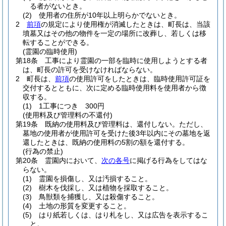
る者がないとき。
(2)
使用者の住所が10年以上明らかでないとき。
2
前項
の規定により使用権が消滅したときは、町長は、当該
墳墓又はその他の物件を一定の場所に改葬し、若しくは移
転することができる。
(霊園の臨時使用)
第18条
工事により霊園の一部を臨時に使用しようとする者
は、町長の許可を受けなければならない。
2
町長は、
前項
の使用許可をしたときは、臨時使用許可証を
交付するとともに、次に定める臨時使用料を使用者から徴
収する。
(1)
1工事につき 300円
(使用料及び管理料の不還付)
第19条
既納の使用料及び管理料は、還付しない。
ただし、
墓地の使用者が使用許可を受けた後3年以内にその墓地を返
還したときは、既納の使用料の5割の額を還付する。
(行為の禁止)
第20条
霊園内において、
次の各号
に掲げる行為をしてはな
らない。
(1)
霊園を損傷し、又は汚損すること。
(2)
樹木を伐採し、又は植物を採取すること。
(3)
鳥獣類を捕獲し、又は殺傷すること。
(4)
土地の形質を変更すること。
(5)
はり紙若しくは、はり札をし、又は広告を表示するこ
と。