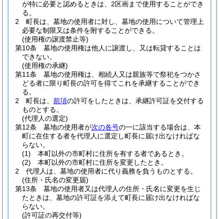
が特に必要と認めるときは、2区画まで使用することができ
る。
2
町長は、墓地の使用者に対し、墓地の使用について管理上
必要な制限又は条件を附することができる。
(使用権の譲渡禁止等)
第10条
墓地の使用権は他人に譲渡し、又は転貸することは
できない。
(使用権の承継)
第11条
墓地の使用権は、相続人又は親族等で祭祀をつかさ
どる者に限り町長の許可を得てこれを承継することができ
る。
2
町長は、
前項
の許可をしたときは、承継許可証を交付する
ものとする。
(代理人の選定)
第12条
墓地の使用者が
次の各号
の一に該当する場合は、本
町に在住する者を代理人に選定し町長に届け出なければな
らない。
(1)
本町以外の市町村に住所を有する者であるとき。
(2)
本町以外の市町村に住所を変更したとき。
2
代理人は、墓地の使用者に代り義務を負うものとする。
(住所・氏名の変更届)
第13条
墓地の使用者又は代理人の住所・氏名に変更を生じ
たときは、墓地の許可証を添えて町長に届け出なければな
らない。
(許可証の再交付等)