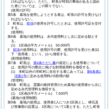
ければならない。
ただし、町長が特別の事由があると認め
た者については、この限りでない。
(使用の許可)
第5条
墓地を使用しようとする者は、町長の許可を受けなけ
ればならない。
2
町長は、
前項
の使用を許可したときは、使用許可証を交付
する。
(使用料)
第6条
墓地の使用料は、永代使用料とし次に定める額とす
る。
(1)
1区画
(5平方メートル)
50,000円
2
前項
の使用料は、使用許可の際、使用許可を受けた者
(以
下「使用者」という。)
から徴収する。
(割増使用料)
第7条
町長は、
第4条ただし書
の規定による使用者について
は、使用許可の際次に掲げる割増使用料を徴収する。
(1)
本町以外の市町村に在住する者にあっては、
第6条第1
項第1号
に定める使用料の5割増の額
(管理料)
第8条
町長は、霊園の維持管理のため墓地の使用者から次に
定める永代管理料を徴収する。
(1)
1区画
(5平方メートル)
7,500円
(墓地の使用制限)
第9条
墓地の使用は、使用者1人につき1区画とし、碑石及
び形像類の設置は、1区画について1基とする。
ただし町長