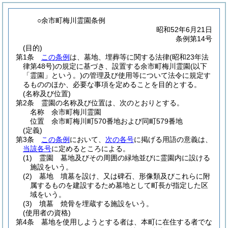
○余市町梅川霊園条例
昭和52年6月21日
条例第14号
(目的)
第1条
この条例
は、墓地、埋葬等に関する法律
(昭和23年法
律第48号)
の規定に基づき、設置する余市町梅川霊園
(以下
「霊園」という。)
の管理及び使用等について法令に規定す
るもののほか、必要な事項を定めることを目的とする。
(名称及び位置)
第2条
霊園の名称及び位置は、次のとおりとする。
名称 余市町梅川霊園
位置 余市町梅川町570番地および同町579番地
(定義)
第3条
この条例
において、
次の各号
に掲げる用語の意義は、
当該各号
に定めるところによる。
(1)
霊園 墓地及びその周囲の緑地並びに霊園内に設ける
施設をいう。
(2)
墓地 墳墓を設け、又は碑石、形像類及びこれらに附
属するものを建設するため墓地として町長が指定した区
域をいう。
(3)
墳墓 焼骨を埋蔵する施設をいう。
(使用者の資格)
第4条
墓地を使用しようとする者は、本町に在住する者でな