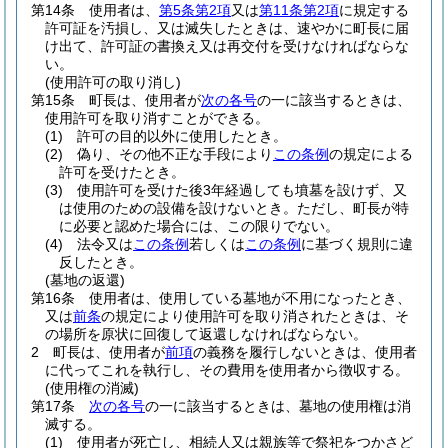
第14条
使用者は、
第5条第2項
又は
第11条第2項
に規定する
許可証を汚損し、又は滅失したときは、速やかに町長に届
け出て、許可証の書換え又は再交付を受けなければならな
い。
(使用許可の取り消し)
第15条
町長は、使用者が
次の各号
の一に該当するときは、
使用許可を取り消すことができる。
(1)
許可の目的以外に使用したとき。
(2)
偽り、その他不正な手段により
この条例
の規定による
許可を受けたとき。
(3)
使用許可を受けた後3年経過しても墳墓を設けず、又
は使用のための設備を設けないとき。
ただし、町長が特
に必要と認めた場合には、この限りでない。
(4)
法令又は
この条例
若しくは
この条例
に基づく規則に違
反したとき。
(墓地の返還)
第16条
使用者は、使用している墓地が不用になったとき、
又は
前条
の規定により使用許可を取り消されたときは、そ
の場所を原状に回復して返還しなければならない。
2
町長は、使用者が
前項
の義務を履行しないときは、使用者
に代ってこれを執行し、その費用を使用者から徴収する。
(使用権の消滅)
第17条
次の各号
の一に該当するときは、墓地の使用権は消
滅する。
(1)
使用者が死亡し、相続人又は親族等で祭祀をつかさど