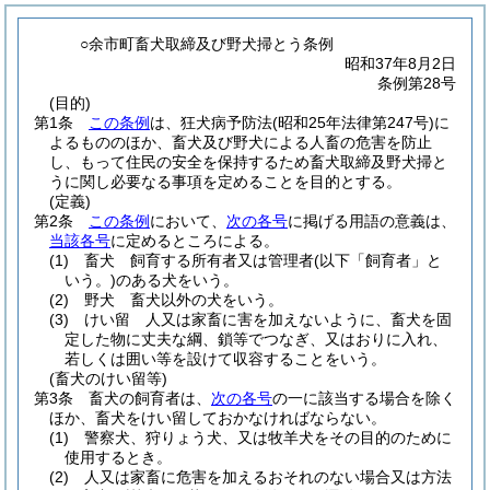
○余市町畜犬取締及び野犬掃とう条例
昭和37年8月2日
条例第28号
(目的)
第1条
この条例
は、狂犬病予防法
(昭和25年法律第247号)
に
よるもののほか、畜犬及び野犬による人畜の危害を防止
し、もって住民の安全を保持するため畜犬取締及野犬掃と
うに関し必要なる事項を定めることを目的とする。
(定義)
第2条
この条例
において、
次の各号
に掲げる用語の意義は、
当該各号
に定めるところによる。
(1)
畜犬 飼育する所有者又は管理者
(以下「飼育者」と
いう。)
のある犬をいう。
(2)
野犬 畜犬以外の犬をいう。
(3)
けい留 人又は家畜に害を加えないように、畜犬を固
定した物に丈夫な綱、鎖等でつなぎ、又はおりに入れ、
若しくは囲い等を設けて収容することをいう。
(畜犬のけい留等)
第3条
畜犬の飼育者は、
次の各号
の一に該当する場合を除く
ほか、畜犬をけい留しておかなければならない。
(1)
警察犬、狩りょう犬、又は牧羊犬をその目的のために
使用するとき。
(2)
人又は家畜に危害を加えるおそれのない場合又は方法