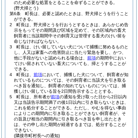
のため必要な処置をとることを命ずることができる。
(野犬掃とう)
第6条
町長は、必要と認めたときは、野犬掃とうを行うこと
ができる。
2
町長は、野犬掃とうを行おうとするときは、あらかじめ告
示をもってその期間及び区域を定めて、その区域内の畜犬
飼育者に当該期間中その飼育又は管理する畜犬のけい留を
命じなければならない。
3
町長は、けい留していない犬について捕獲に努めるものと
し、人又は家畜への危害防止に当たり緊急を要し、かつ、
他に手段がないと認められる場合は、
前項
の期間中におい
てけい留されていない畜犬についても、掃とうすることが
できる。
4
町長は、
前項
において、捕獲した犬について、飼育者が知
れているものについては、その飼育者に当該犬を引き取る
べき旨を通知し、飼育者の知れてないものについては、捕
獲しけい留している旨を2日間告示することとする。
5
町長は、所有者が
前項
の通知を受け取った日から2日以内
又は当該告示期間満了の後1日以内に引き取らないときは、
これを処分することができる。
ただし、やむを得ない事由
によりこの期間内に引き取ることができない飼育者が、そ
の旨及び相当の期間内に引き取るべき旨を申し出たとき
は、その申し出た期間が経過するまでは、処分することが
できない。
(隣接市町村長への通知)