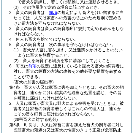
で畜犬を訓練し、若しくは移動し又は運動させるとき。
(3)
その他規則で定める場合に該当するとき。
2
畜犬の飼育者は、
前項
の規定により畜犬をけい留するに当
たっては、人又は家畜への危害の防止のため規則で定める
けい留方法を守らなければならない。
3
畜犬の飼育者は畜犬の飼育場所に規則で定める表示をしな
ければならない。
4
何人も畜犬を捨ててはならない。
5
畜犬の飼育者は、次の事項を守らなければならない。
(1)
畜犬が人畜に害を加え、又は迷惑をかけることのない
ように畜犬を飼育すること。
(2)
畜犬を飼育する場所を常に清潔にしておくこと。
6
町長は
前項
の規定に違反していると認める畜犬の飼育者に
対し、畜犬の飼育の方法の改善その他必要な措置を命ずる
ことができる。
(畜犬の加害の届出等)
第4条
畜犬が人又は家畜に害を加えたときは、その畜犬の飼
育者は、速やかにけい留其の他適当な処置を講じ、その旨
を町長に届出しなければならない。
2
人又は家畜が畜犬又は野犬による被害を受けたときは、被
害者又は家畜の飼育者若しくはこれらの代理人は、速やか
にその旨を町長に届け出なければならない。
(加害畜犬に対する処分)
第5条
町長は、人又は家畜に害を加えた畜犬の飼育者に対し
当該畜犬の殺処分又は畜犬の性癖のきょう正及び危害防止