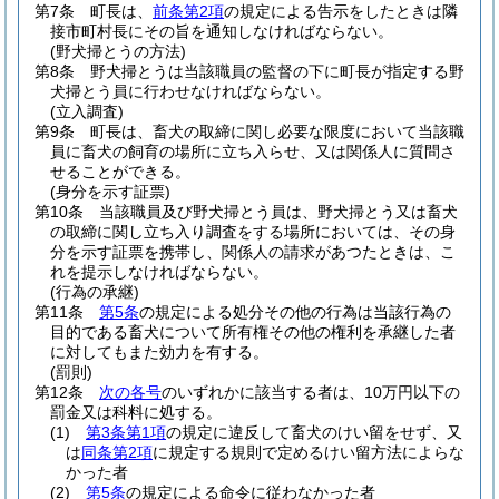
第7条
町長は、
前条第2項
の規定による告示をしたときは隣
接市町村長にその旨を通知しなければならない。
(野犬掃とうの方法)
第8条
野犬掃とうは当該職員の監督の下に町長が指定する野
犬掃とう員に行わせなければならない。
(立入調査)
第9条
町長は、畜犬の取締に関し必要な限度において当該職
員に畜犬の飼育の場所に立ち入らせ、又は関係人に質問さ
せることができる。
(身分を示す証票)
第10条
当該職員及び野犬掃とう員は、野犬掃とう又は畜犬
の取締に関し立ち入り調査をする場所においては、その身
分を示す証票を携帯し、関係人の請求があつたときは、こ
れを提示しなければならない。
(行為の承継)
第11条
第5条
の規定による処分その他の行為は当該行為の
目的である畜犬について所有権その他の権利を承継した者
に対してもまた効力を有する。
(罰則)
第12条
次の各号
のいずれかに該当する者は、10万円以下の
罰金又は科料に処する。
(1)
第3条第1項
の規定に違反して畜犬のけい留をせず、又
は
同条第2項
に規定する規則で定めるけい留方法によらな
かった者
(2)
第5条
の規定による命令に従わなかった者