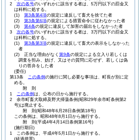
2
次の各号
のいずれかに該当する者は、5万円以下の罰金又
は科料に処する。
(1)
第3条第4項
の規定に違反して畜犬を捨てた者
(2)
第3条第6項
の規定による措置命令に従わなかった者
(3)
第4条
の規定に違反して加害の届出をしなかった者
3
次の各号
のいずれかに該当する者は、3万円以下の罰金又
は科料に処する。
(1)
第3条第3項
の規定に違反して畜犬の表示をしなかった
者
(2)
正当な理由がなく
第9条
の規定による立入り若しくは
調査を拒み、妨げ、又はその質問に応ぜず、若しくは偽
りの答弁をした者
(委任)
第13条
この条例
の施行に関し必要な事項は、町長が別に定
める。
附
則
1
この条例
は、公布の日から施行する。
2
余市町畜犬取締及野犬掃蕩条例
(昭和29年余市町条例第2
号)
は廃止する。
附
則
(昭和48年6月28日
条例第18号)
この条例は、昭和48年8月1日から施行する。
附
則
(平成4年4月14日
条例第16号)
(施行期日)
1
この条例は、平成4年5月1日から施行する。
(経過措置)