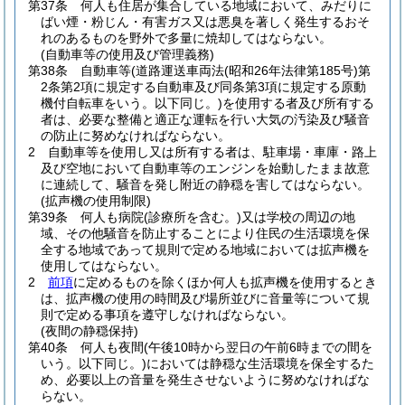
第37条
何人も住居が集合している地域において、みだりに
ばい煙・粉じん・有害ガス又は悪臭を著しく発生するおそ
れのあるものを野外で多量に焼却してはならない。
(自動車等の使用及び管理義務)
第38条
自動車等
(道路運送車両法
(昭和26年法律第185号)
第
2条第2項に規定する自動車及び同条第3項に規定する原動
機付自転車をいう。以下同じ。)
を使用する者及び所有する
者は、必要な整備と適正な運転を行い大気の汚染及び騒音
の防止に努めなければならない。
2
自動車等を使用し又は所有する者は、駐車場・車庫・路上
及び空地において自動車等のエンジンを始動したまま故意
に連続して、騒音を発し附近の静穏を害してはならない。
(拡声機の使用制限)
第39条
何人も病院
(診療所を含む。)
又は学校の周辺の地
域、その他騒音を防止することにより住民の生活環境を保
全する地域であって規則で定める地域においては拡声機を
使用してはならない。
2
前項
に定めるものを除くほか何人も拡声機を使用するとき
は、拡声機の使用の時間及び場所並びに音量等について規
則で定める事項を遵守しなければならない。
(夜間の静穏保持)
第40条
何人も夜間
(午後10時から翌日の午前6時までの間を
いう。以下同じ。)
においては静穏な生活環境を保全するた
め、必要以上の音量を発生させないように努めなければな
らない。