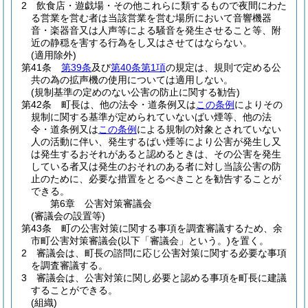
2
飲食店・遊戯場・その他これらに類するもので夜間にわた
る営業を営む者は当該営業を営む場所において音響機器
音・楽器音又は人声等による騒音を発生させること等、附
近の静穏を害する行為をし又はさせてはならない。
(適用除外)
第41条
第39条
及び
第40条第1項
の規定は、規則で定める公
共の為の拡声機の使用については適用しない。
(規制基準の定めのない公害の防止に関する勧告)
第42条
町長は、他の法令・道条例又は
この条例
によりその
規制に関する基準が定められていないばい煙等、他の法
令・道条例又は
この条例
による規制の対象とされていない
人の活動に伴い、発生するばい煙等により公害が発生し又
は発生するおそれがあると認めるときは、その公害を発生
している者又は発生のおそれのある者に対し当該公害の防
止のために、必要な措置をとるべきことを勧告することが
できる。
第6章
公害対策審議会
(審議会の設置等)
第43条
町の公害対策に関する事項を調査審議するため、余
市町公害対策審議会
(以下「審議会」という。)
を置く。
2
審議会は、町長の諮問に応じ公害対策に関する必要な事項
を調査審議する。
3
審議会は、公害対策に関し必要と認める事項を町長に建議
することができる。
(組織)