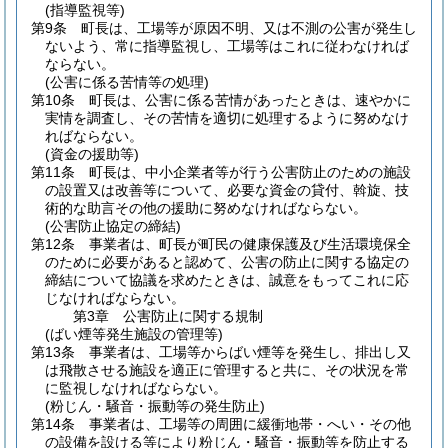
(指導監視等)
第9条
町長は、工場等が原因不明、又は不測の公害が発生し
ないよう、常に指導監視し、工場等はこれに従わなければ
ならない。
(公害に係る苦情等の処理)
第10条
町長は、公害に係る苦情があったときは、速やかに
実情を調査し、その苦情を適切に処理するように努めなけ
ればならない。
(資金の援助等)
第11条
町長は、中小企業者等が行う公害防止のための施設
の設置又は改善等について、必要な資金の貸付、斡旋、技
術的な助言その他の援助に努めなければならない。
(公害防止協定の締結)
第12条
事業者は、町長が町民の健康保護及び生活環境保全
のために必要があると認めて、公害の防止に関する協定の
締結について協議を求めたときは、誠意をもってこれに応
じなければならない。
第3章
公害防止に関する規制
(ばい煙等発生施設の管理等)
第13条
事業者は、工場等からばい煙等を発生し、排出し又
は飛散させる施設を適正に管理すると共に、その状況を常
に監視しなければならない。
(粉じん・騒音・振動等の発生防止)
第14条
事業者は、工場等の周囲に緩衝地帯・へい・その他
の設備を設ける等により粉じん・騒音・振動等を防止する