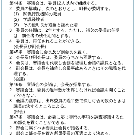
第44条
審議会は、委員12人以内で組織する。
2
委員の構成は、次のとおりとし、町長が委嘱する。
(1)
関係行政機関の職員
(2)
学識経験者
(3)
その他町長が適当と認めた者
3
委員の任期は、2年とする。
ただし、補欠の委員の任期
は、前任者の残任期間とする。
4
委員は、再任されることができる。
(会長及び副会長)
第45条
審議会に会長及び副会長を置く。
2
会長及び副会長は、委員のうちから互選する。
3
会長は、審議会を代表し会務を総理し会議の議長となる。
4
副会長は、会長を補佐し会長事故あるときはその職務を代
理する。
(会議)
第46条
審議会の会議は、会長が招集する。
2
審議会は、委員の過半数が出席しなければ会議を開くこと
ができない。
3
会議の議事は、出席委員の過半数で決し可否同数のときは
議長の決するところによる。
(部会)
第47条
審議会は、必要に応じ専門の事項を調査審議するた
め部会を置くことができる。
2
部会に属すべき委員は会長が指名する。
3
部会に部会長を置き所属委員の互選により決める。