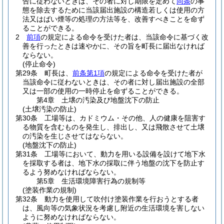
告に従わないときは、その者に対し期限を定めて
同条
の事
態を除去するために当該届出施設の構造若しくは使用の方
法又はばい煙等の処理の方法等を、改善すべきことを命ず
ることができる。
2
前項
の規定による命令を受けた者は、当該命令に基づく改
善を行ったときは速やかに、その旨を町長に届出なければ
ならない。
(停止命令)
第29条
町長は、
前条第1項
の規定による命令を受けた者が
当該命令に従わないときは、その者に対し届出施設の全部
又は一部の使用の一時停止を命ずることができる。
第4章
土壌の汚染及び地盤沈下の防止
(土壌汚染の防止)
第30条
工場等は、カドミウム・その他、人の健康を阻害す
る物質を含むものを発生し、排出し、又は飛散させて土壌
の汚染を生じさせてはならない。
(地盤沈下の防止)
第31条
工場等において、動力を用いる設備を設けて地下水
を採取する者は、地下水の採取に伴う地盤の沈下を防止す
るよう努めなければならない。
第5章
生活環境障害行為の規制等
(塗装作業の規制)
第32条
動力を使用して吹付け塗装作業を行おうとする者
は、風向等の気象状況を考慮し附近の生活環境を害しない
ように努めなければならない。