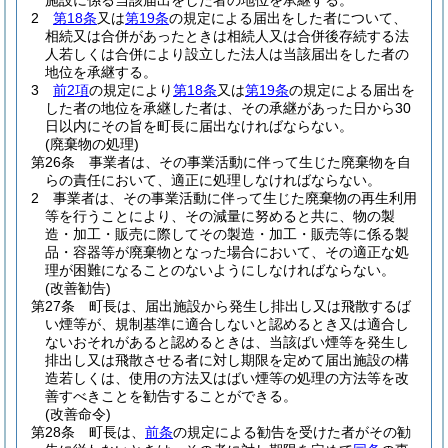
施設に係る当該届出をした者の地位を承継する。
2
第18条
又は
第19条
の規定による届出をした者について、
相続又は合併があったときは相続人又は合併後存続する法
人若しくは合併により設立した法人は当該届出をした者の
地位を承継する。
3
前2項
の規定により
第18条
又は
第19条
の規定による届出を
した者の地位を承継した者は、その承継があった日から30
日以内にその旨を町長に届出なければならない。
(廃棄物の処理)
第26条
事業者は、その事業活動に伴って生じた廃棄物を自
らの責任において、適正に処理しなければならない。
2
事業者は、その事業活動に伴って生じた廃棄物の再生利用
等を行うことにより、その減量に努めると共に、物の製
造・加工・販売に際してその製造・加工・販売等に係る製
品・容器等が廃棄物となった場合において、その適正な処
理が困難になることのないようにしなければならない。
(改善勧告)
第27条
町長は、届出施設から発生し排出し又は飛散するば
い煙等が、規制基準に適合しないと認めるとき又は適合し
ないおそれがあると認めるときは、当該ばい煙等を発生し
排出し又は飛散させる者に対し期限を定めて届出施設の構
造若しくは、使用の方法又はばい煙等の処理の方法等を改
善すべきことを勧告することができる。
(改善命令)
第28条
町長は、
前条
の規定による勧告を受けた者がその勧