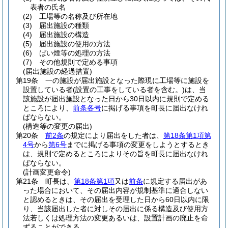
表者の氏名
(2)
工場等の名称及び所在地
(3)
届出施設の種類
(4)
届出施設の構造
(5)
届出施設の使用の方法
(6)
ばい煙等の処理の方法
(7)
その他規則で定める事項
(届出施設の経過措置)
第19条
一の施設が届出施設となった際現に工場等に施設を
設置している者
(設置の工事をしている者を含む。)
は、当
該施設が届出施設となった日から30日以内に規則で定める
ところにより、
前条各号
に掲げる事項を町長に届出なけれ
ばならない。
(構造等の変更の届出)
第20条
前2条
の規定により届出をした者は、
第18条第1項第
4号
から
第6号
までに掲げる事項の変更をしようとするとき
は、規則で定めるところによりその旨を町長に届出なけれ
ばならない。
(計画変更命令)
第21条
町長は、
第18条第1項
又は
前条
に規定する届出があ
った場合において、その届出内容が規制基準に適合しない
と認めるときは、その届出を受理した日から60日以内に限
り、当該届出した者に対しその届出に係る構造及び使用方
法若しくは処理方法の変更あるいは、設置計画の廃止を命
ずることができる。