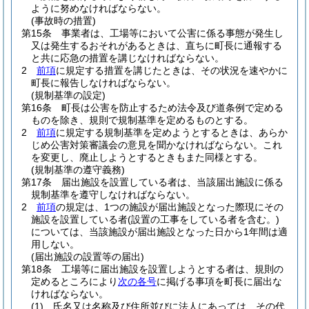
ように努めなければならない。
(事故時の措置)
第15条
事業者は、工場等において公害に係る事態が発生し
又は発生するおそれがあるときは、直ちに町長に通報する
と共に応急の措置を講じなければならない。
2
前項
に規定する措置を講じたときは、その状況を速やかに
町長に報告しなければならない。
(規制基準の設定)
第16条
町長は公害を防止するため法令及び道条例で定める
ものを除き、規則で規制基準を定めるものとする。
2
前項
に規定する規制基準を定めようとするときは、あらか
じめ公害対策審議会の意見を聞かなければならない。
これ
を変更し、廃止しようとするときもまた同様とする。
(規制基準の遵守義務)
第17条
届出施設を設置している者は、当該届出施設に係る
規制基準を遵守しなければならない。
2
前項
の規定は、1つの施設が届出施設となった際現にその
施設を設置している者
(設置の工事をしている者を含む。)
については、当該施設が届出施設となった日から1年間は適
用しない。
(届出施設の設置等の届出)
第18条
工場等に届出施設を設置しようとする者は、規則の
定めるところにより
次の各号
に掲げる事項を町長に届出な
ければならない。
(1)
氏名又は名称及び住所並びに法人にあっては、その代