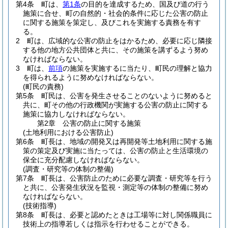
第4条
町は、
第1条
の目的を達成するため、国及び道の行う
施策に合せ、町の自然的・社会的条件に応じた公害の防止
に関する施策を策定し、及びこれを実施する責務を有す
る。
2
町は、広域的な公害の防止をはかるため、必要に応じ隣接
する他の地方公共団体と共に、その施策を講ずるよう努め
なければならない。
3
町は、
前項
の施策を実施するに当たり、町民の理解と協力
を得られるように努めなければならない。
(町民の責務)
第5条
町民は、公害を発生させることのないように努めると
共に、町その他の行政機関が実施する公害の防止に関する
施策に協力しなければならない。
第2章
公害の防止に関する施策
(土地利用における公害防止)
第6条
町長は、地域の開発又は再開発等土地利用に関する施
策の策定及び実施に当たっては、公害の防止と生活環境の
保全に充分配慮しなければならない。
(調査・研究等の体制の整備)
第7条
町長は、公害防止のために必要な調査・研究等を行う
と共に、公害発生状況を監視・測定等の体制の整備に努め
なければならない。
(技術指導)
第8条
町長は、必要と認めたときは工場等に対し関係職員に
技術上の指導若しくは指示を行わせることができる。