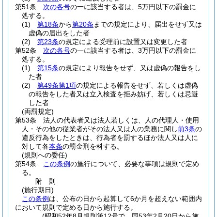
第51条
次の各号
の一に該当する者は、5万円以下の罰金に
処する。
(1)
第18条
から
第20条
までの規定により、届出をせず又は
虚偽の届出をした者
(2)
第23条
の規定による受理前に設置又は変更した者
第52条
次の各号
の一に該当する者は、3万円以下の罰金に
処する。
(1)
第15条
の規定により報告をせず、又は虚偽の報告をし
た者
(2)
第49条第1項
の規定による報告をせず、若しくは虚偽
の報告をした者又は立入検査を拒み妨げ、若しくは忌避
した者
(両罰規定)
第53条
法人の代表者又は法人若しくは、人の代理人・使用
人・その他の従業者がその法人又は人の業務に関し
前3条
の
違反行為をしたときは、行為者を罰するほか法人又は人に
対して各
本条
の罰金刑を科する。
(規則への委任)
第54条
この条例
の施行について、必要な事項は規則で定め
る。
附
則
(施行期日)
この条例
は、公布の日から起算して6か月を超えない範囲内
において規則で定める日から施行する。
(昭和52年8月規則第12号で、同53年2月20日から施