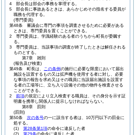
4
部会長は部会の事務を掌理する。
5
部会長に事故あるときは、あらかじめその指名する委員が
職務を代理する。
(専門委員)
第48条
審議会に専門の事項を調査させるために必要がある
ときは、専門委員を置くことができる。
2
専門委員は、学識経験のある者のうちから町長が委嘱す
る。
3
専門委員は、当該事項の調査が終了したときは解任される
ものとする。
第7章
雑則
(報告及び検査)
第49条
町長は、
この条例
の施行に必要な限度において届出
施設を設置するもの又は拡声機を使用する者に対し、必要
な事項の報告を求め又はその職員に当該届出施設を設置す
る者の工場等に、立ち入り設備その他の物件を検査させる
ことができる。
2
前項
の規定により立入検査する職員は、その身分を示す証
明書を携帯し関係人に提示しなければならない。
第8章
罰則
(罰則)
第50条
次の各号
の一に該当する者は、10万円以下の罰金に
処する。
(1)
第28条第1項
の命令に違反した者
(2)
第29条
の命令に違反した者