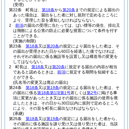
(受理)
第22条
町長は、
第18条
から
第20条
までの規定による届出の
あった場合は、届出をした者に対し規則で定めるところに
より、受理した旨を通知しなければならない。
2
前項
の届出の受理に当たっては、ばい煙等の発生、排出又
は飛散による公害の防止に必要な措置について条件を付す
ことができる。
(実施の制限)
第23条
第18条
又は
第20条
の規定により届出をした者は、そ
の届出が受理された日から60日を経過した後でなければ、
それぞれの届出に係る施設等を設置し又は構造等の変更を
してはならない。
2
町長は、
第18条
又は
第20条
に規定する届出の内容が相当
であると認めるときは、
前項
に規定する期間を短縮するこ
とができる。
(氏名等の変更又は廃止の届出)
第24条
第18条
又は
第19条
の規定による届出をした者は、そ
の届出に係る
第18条第1項第1号
若しくは
第2号
に掲げる事
項に変更があったとき又はその届出に係る施設の使用を廃
止したときは、その日から30日以内に規則で定めるところ
により、その旨を町長に届出なければならない。
(承継)
第25条
第18条
又は
第19条
の規定による届出をした者から、
その届出に係る施設を譲り受け又は借り受けた者は、当該