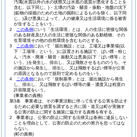
汚濁
(水質以外の水の状態又は水底の底質が悪化することを
含む。以下同じ。)
・土壌の汚染・騒音・振動・地盤の沈下
(鉱物の採掘のための土地の掘削によるものを除く。以下同
じ。)
及び悪臭によって、人の健康又は生活環境に係る被害
が生ずることをいう。
2
この条例
にいう「生活環境」とは、人の生活に密接な関係
のある財産及び人の生活に密接な関係のある動植物、その
生育環境その他の自然環境を含むものとする。
3
この条例
において「届出施設」とは、工場又は事業場
(以
下「工場等」という。)
に設置される施設で、ばい煙・粉じ
ん・汚水・廃液・騒音・振動又は悪臭
(以下「ばい煙等」と
いう。)
を発生し、排出し、又は飛散させるもののうち、そ
の施設から発生し、排出し、又は飛散するばい煙等が公害
の原因となるもので規則で定めるものをいう。
4
この条例
において「規制基準」とは、届出施設から発生
し、排出し、又は飛散するばい煙等の量・濃度又は程度の
許容限度をいう。
(事業者の責務)
第3条
事業者は、その事業活動に伴って生ずる公害を防止す
るために必要な措置を講ずると共に国・道又は町が実施す
る公害の防止に関する施策に協力する責務を有する。
2
事業者は、公害の防止に関する法律又は条例に違反しない
ことを理由として、公害の防止のための努力を怠ってはな
らない。
(町の責務)