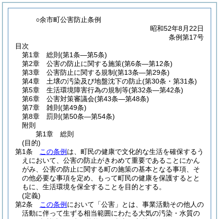
○余市町公害防止条例
昭和52年8月22日
条例第17号
目次
第1章
総則
(第1条―第5条)
第2章
公害の防止に関する施策
(第6条―第12条)
第3章
公害防止に関する規制
(第13条―第29条)
第4章
土壌の汚染及び地盤沈下の防止
(第30条・第31条)
第5章
生活環境障害行為の規制等
(第32条―第42条)
第6章
公害対策審議会
(第43条―第48条)
第7章
雑則
(第49条)
第8章
罰則
(第50条―第54条)
附則
第1章
総則
(目的)
第1条
この条例
は、町民の健康で文化的な生活を確保するう
えにおいて、公害の防止がきわめて重要であることにかん
がみ、公害の防止に関する町の施策の基本となる事項、そ
の他必要な事項を定め、もって町民の健康を保護するとと
もに、生活環境を保全することを目的とする。
(定義)
第2条
この条例
において「公害」とは、事業活動その他人の
活動に伴って生ずる相当範囲にわたる大気の汚染・水質の