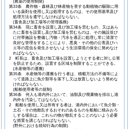
(農薬の使用制限)
第33条
農作物・森林及び林産物を害する動植物の駆除に用
いる薬剤を使用し又は処理するものは、その使用基準及び
処理方法を遵守しなければならない。
(畜舎及び加工場等の管理義務)
第34条
現に畜舎を設置し及び加工場を営むもの、又はあら
たに畜舎を設置し及び加工場を営むものは、その施設並び
に付帯施設を整備し汚物・汚水を適正に処理し常に清潔で
良好な管理をすることにより、悪臭・その他の公害及びハ
エ等の昆虫を発生させないよう生活環境の保全に努めなけ
ればならない。
2
町長は、畜舎及び加工場を設置しようとする者に対し公害
を防止するため、設置する区域を制限することができる。
(水産物等の運搬)
第35条
水産物等の運搬を行う者は、積載方法の不備等によ
って道路上に魚介類等を落下し又は放置しないよう努めな
ければならない。
(船舶使用者等の規制)
第36条
何人も港内外において、油類及び廃棄物を排出し港
内外を汚染してはならない。
2
船舶を使用し又は所有する者は、港内外において魚介類・
土石・その他散乱するおそれのあるものを船舶に積みおろ
しする場合は、これらの物が散乱することのないよう必要
な措置を講じなければならない。
(野外における焼却行為の制限)