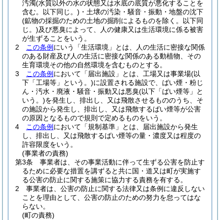
汚濁
(水質以外の水の状態又は水底の底質が悪化することを
含む。以下同じ。)
・土壌の汚染・騒音・振動・地盤の沈下
(鉱物の採掘のための土地の掘削によるものを除く。以下同
じ。)
及び悪臭によって、人の健康又は生活環境に係る被害
が生ずることをいう。
2
この条例
にいう「生活環境」とは、人の生活に密接な関係
のある財産及び人の生活に密接な関係のある動植物、その
生育環境その他の自然環境を含むものとする。
3
この条例
において「届出施設」とは、工場又は事業場
(以
下「工場等」という。)
に設置される施設で、ばい煙・粉じ
ん・汚水・廃液・騒音・振動又は悪臭
(以下「ばい煙等」と
いう。)
を発生し、排出し、又は飛散させるもののうち、そ
の施設から発生し、排出し、又は飛散するばい煙等が公害
の原因となるもので規則で定めるものをいう。
4
この条例
において「規制基準」とは、届出施設から発生
し、排出し、又は飛散するばい煙等の量・濃度又は程度の
許容限度をいう。
(事業者の責務)
第3条
事業者は、その事業活動に伴って生ずる公害を防止す
るために必要な措置を講ずると共に国・道又は町が実施す
る公害の防止に関する施策に協力する責務を有する。
2
事業者は、公害の防止に関する法律又は条例に違反しない
ことを理由として、公害の防止のための努力を怠ってはな
らない。
(町の責務)