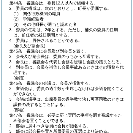
第44条
審議会は、委員12人以内で組織する。
2
委員の構成は、次のとおりとし、町長が委嘱する。
(1)
関係行政機関の職員
(2)
学識経験者
(3)
その他町長が適当と認めた者
3
委員の任期は、2年とする。
ただし、補欠の委員の任期
は、前任者の残任期間とする。
4
委員は、再任されることができる。
(会長及び副会長)
第45条
審議会に会長及び副会長を置く。
2
会長及び副会長は、委員のうちから互選する。
3
会長は、審議会を代表し会務を総理し会議の議長となる。
4
副会長は、会長を補佐し会長事故あるときはその職務を代
理する。
(会議)
第46条
審議会の会議は、会長が招集する。
2
審議会は、委員の過半数が出席しなければ会議を開くこと
ができない。
3
会議の議事は、出席委員の過半数で決し可否同数のときは
議長の決するところによる。
(部会)
第47条
審議会は、必要に応じ専門の事項を調査審議するた
め部会を置くことができる。
2
部会に属すべき委員は会長が指名する。
3
部会に部会長を置き所属委員の互選により決める。