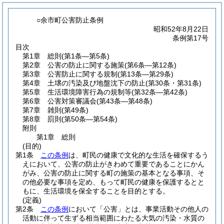
○余市町公害防止条例
昭和52年8月22日
条例第17号
目次
第1章
総則
(第1条―第5条)
第2章
公害の防止に関する施策
(第6条―第12条)
第3章
公害防止に関する規制
(第13条―第29条)
第4章
土壌の汚染及び地盤沈下の防止
(第30条・第31条)
第5章
生活環境障害行為の規制等
(第32条―第42条)
第6章
公害対策審議会
(第43条―第48条)
第7章
雑則
(第49条)
第8章
罰則
(第50条―第54条)
附則
第1章
総則
(目的)
第1条
この条例
は、町民の健康で文化的な生活を確保するう
えにおいて、公害の防止がきわめて重要であることにかん
がみ、公害の防止に関する町の施策の基本となる事項、そ
の他必要な事項を定め、もって町民の健康を保護するとと
もに、生活環境を保全することを目的とする。
(定義)
第2条
この条例
において「公害」とは、事業活動その他人の
活動に伴って生ずる相当範囲にわたる大気の汚染・水質の