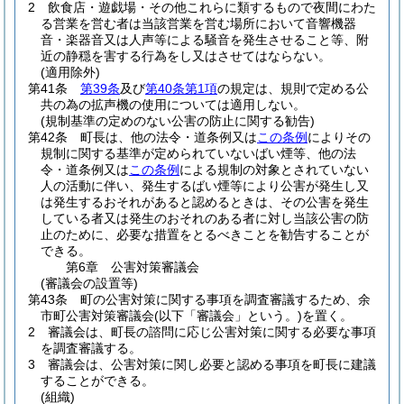
2
飲食店・遊戯場・その他これらに類するもので夜間にわた
る営業を営む者は当該営業を営む場所において音響機器
音・楽器音又は人声等による騒音を発生させること等、附
近の静穏を害する行為をし又はさせてはならない。
(適用除外)
第41条
第39条
及び
第40条第1項
の規定は、規則で定める公
共の為の拡声機の使用については適用しない。
(規制基準の定めのない公害の防止に関する勧告)
第42条
町長は、他の法令・道条例又は
この条例
によりその
規制に関する基準が定められていないばい煙等、他の法
令・道条例又は
この条例
による規制の対象とされていない
人の活動に伴い、発生するばい煙等により公害が発生し又
は発生するおそれがあると認めるときは、その公害を発生
している者又は発生のおそれのある者に対し当該公害の防
止のために、必要な措置をとるべきことを勧告することが
できる。
第6章
公害対策審議会
(審議会の設置等)
第43条
町の公害対策に関する事項を調査審議するため、余
市町公害対策審議会
(以下「審議会」という。)
を置く。
2
審議会は、町長の諮問に応じ公害対策に関する必要な事項
を調査審議する。
3
審議会は、公害対策に関し必要と認める事項を町長に建議
することができる。
(組織)