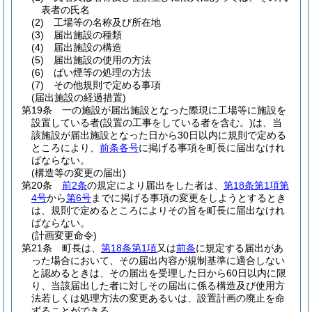
表者の氏名
(2)
工場等の名称及び所在地
(3)
届出施設の種類
(4)
届出施設の構造
(5)
届出施設の使用の方法
(6)
ばい煙等の処理の方法
(7)
その他規則で定める事項
(届出施設の経過措置)
第19条
一の施設が届出施設となった際現に工場等に施設を
設置している者
(設置の工事をしている者を含む。)
は、当
該施設が届出施設となった日から30日以内に規則で定める
ところにより、
前条各号
に掲げる事項を町長に届出なけれ
ばならない。
(構造等の変更の届出)
第20条
前2条
の規定により届出をした者は、
第18条第1項第
4号
から
第6号
までに掲げる事項の変更をしようとするとき
は、規則で定めるところによりその旨を町長に届出なけれ
ばならない。
(計画変更命令)
第21条
町長は、
第18条第1項
又は
前条
に規定する届出があ
った場合において、その届出内容が規制基準に適合しない
と認めるときは、その届出を受理した日から60日以内に限
り、当該届出した者に対しその届出に係る構造及び使用方
法若しくは処理方法の変更あるいは、設置計画の廃止を命
ずることができる。