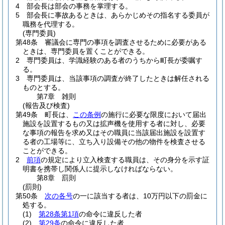
4
部会長は部会の事務を掌理する。
5
部会長に事故あるときは、あらかじめその指名する委員が
職務を代理する。
(専門委員)
第48条
審議会に専門の事項を調査させるために必要がある
ときは、専門委員を置くことができる。
2
専門委員は、学識経験のある者のうちから町長が委嘱す
る。
3
専門委員は、当該事項の調査が終了したときは解任される
ものとする。
第7章
雑則
(報告及び検査)
第49条
町長は、
この条例
の施行に必要な限度において届出
施設を設置するもの又は拡声機を使用する者に対し、必要
な事項の報告を求め又はその職員に当該届出施設を設置す
る者の工場等に、立ち入り設備その他の物件を検査させる
ことができる。
2
前項
の規定により立入検査する職員は、その身分を示す証
明書を携帯し関係人に提示しなければならない。
第8章
罰則
(罰則)
第50条
次の各号
の一に該当する者は、10万円以下の罰金に
処する。
(1)
第28条第1項
の命令に違反した者
(2)
第29条
の命令に違反した者