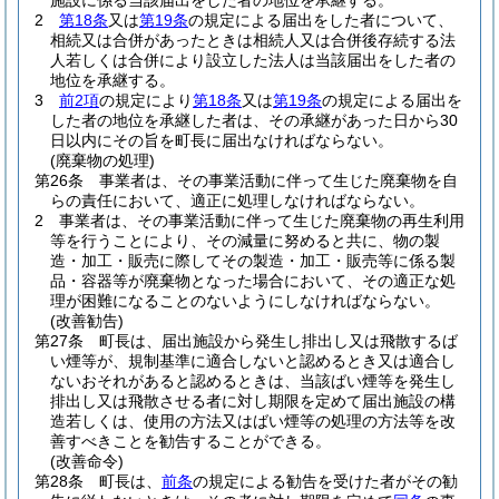
施設に係る当該届出をした者の地位を承継する。
2
第18条
又は
第19条
の規定による届出をした者について、
相続又は合併があったときは相続人又は合併後存続する法
人若しくは合併により設立した法人は当該届出をした者の
地位を承継する。
3
前2項
の規定により
第18条
又は
第19条
の規定による届出を
した者の地位を承継した者は、その承継があった日から30
日以内にその旨を町長に届出なければならない。
(廃棄物の処理)
第26条
事業者は、その事業活動に伴って生じた廃棄物を自
らの責任において、適正に処理しなければならない。
2
事業者は、その事業活動に伴って生じた廃棄物の再生利用
等を行うことにより、その減量に努めると共に、物の製
造・加工・販売に際してその製造・加工・販売等に係る製
品・容器等が廃棄物となった場合において、その適正な処
理が困難になることのないようにしなければならない。
(改善勧告)
第27条
町長は、届出施設から発生し排出し又は飛散するば
い煙等が、規制基準に適合しないと認めるとき又は適合し
ないおそれがあると認めるときは、当該ばい煙等を発生し
排出し又は飛散させる者に対し期限を定めて届出施設の構
造若しくは、使用の方法又はばい煙等の処理の方法等を改
善すべきことを勧告することができる。
(改善命令)
第28条
町長は、
前条
の規定による勧告を受けた者がその勧