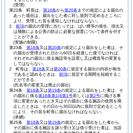
(受理)
第22条
町長は、
第18条
から
第20条
までの規定による届出の
あった場合は、届出をした者に対し規則で定めるところに
より、受理した旨を通知しなければならない。
2
前項
の届出の受理に当たっては、ばい煙等の発生、排出又
は飛散による公害の防止に必要な措置について条件を付す
ことができる。
(実施の制限)
第23条
第18条
又は
第20条
の規定により届出をした者は、そ
の届出が受理された日から60日を経過した後でなければ、
それぞれの届出に係る施設等を設置し又は構造等の変更を
してはならない。
2
町長は、
第18条
又は
第20条
に規定する届出の内容が相当
であると認めるときは、
前項
に規定する期間を短縮するこ
とができる。
(氏名等の変更又は廃止の届出)
第24条
第18条
又は
第19条
の規定による届出をした者は、そ
の届出に係る
第18条第1項第1号
若しくは
第2号
に掲げる事
項に変更があったとき又はその届出に係る施設の使用を廃
止したときは、その日から30日以内に規則で定めるところ
により、その旨を町長に届出なければならない。
(承継)
第25条
第18条
又は
第19条
の規定による届出をした者から、
その届出に係る施設を譲り受け又は借り受けた者は、当該