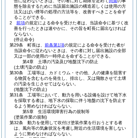
告に従わないときは、その者に対し期限を定めて
同条
の事
態を除去するために当該届出施設の構造若しくは使用の方
法又はばい煙等の処理の方法等を、改善すべきことを命ず
ることができる。
2
前項
の規定による命令を受けた者は、当該命令に基づく改
善を行ったときは速やかに、その旨を町長に届出なければ
ならない。
(停止命令)
第29条
町長は、
前条第1項
の規定による命令を受けた者が
当該命令に従わないときは、その者に対し届出施設の全部
又は一部の使用の一時停止を命ずることができる。
第4章
土壌の汚染及び地盤沈下の防止
(土壌汚染の防止)
第30条
工場等は、カドミウム・その他、人の健康を阻害す
る物質を含むものを発生し、排出し、又は飛散させて土壌
の汚染を生じさせてはならない。
(地盤沈下の防止)
第31条
工場等において、動力を用いる設備を設けて地下水
を採取する者は、地下水の採取に伴う地盤の沈下を防止す
るよう努めなければならない。
第5章
生活環境障害行為の規制等
(塗装作業の規制)
第32条
動力を使用して吹付け塗装作業を行おうとする者
は、風向等の気象状況を考慮し附近の生活環境を害しない
ように努めなければならない。