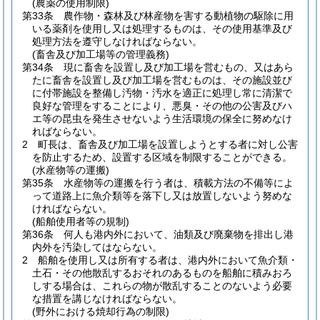
(農薬の使用制限)
第33条
農作物・森林及び林産物を害する動植物の駆除に用
いる薬剤を使用し又は処理するものは、その使用基準及び
処理方法を遵守しなければならない。
(畜舎及び加工場等の管理義務)
第34条
現に畜舎を設置し及び加工場を営むもの、又はあら
たに畜舎を設置し及び加工場を営むものは、その施設並び
に付帯施設を整備し汚物・汚水を適正に処理し常に清潔で
良好な管理をすることにより、悪臭・その他の公害及びハ
エ等の昆虫を発生させないよう生活環境の保全に努めなけ
ればならない。
2
町長は、畜舎及び加工場を設置しようとする者に対し公害
を防止するため、設置する区域を制限することができる。
(水産物等の運搬)
第35条
水産物等の運搬を行う者は、積載方法の不備等によ
って道路上に魚介類等を落下し又は放置しないよう努めな
ければならない。
(船舶使用者等の規制)
第36条
何人も港内外において、油類及び廃棄物を排出し港
内外を汚染してはならない。
2
船舶を使用し又は所有する者は、港内外において魚介類・
土石・その他散乱するおそれのあるものを船舶に積みおろ
しする場合は、これらの物が散乱することのないよう必要
な措置を講じなければならない。
(野外における焼却行為の制限)