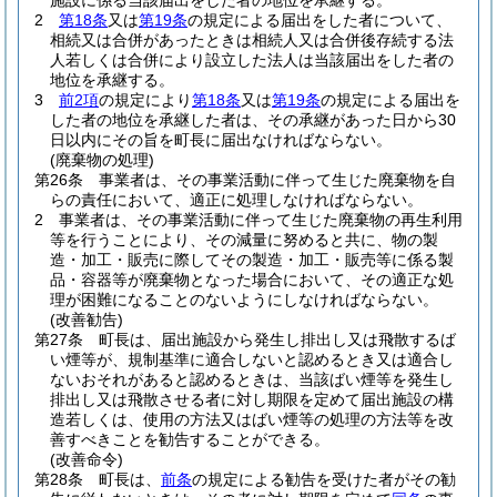
施設に係る当該届出をした者の地位を承継する。
2
第18条
又は
第19条
の規定による届出をした者について、
相続又は合併があったときは相続人又は合併後存続する法
人若しくは合併により設立した法人は当該届出をした者の
地位を承継する。
3
前2項
の規定により
第18条
又は
第19条
の規定による届出を
した者の地位を承継した者は、その承継があった日から30
日以内にその旨を町長に届出なければならない。
(廃棄物の処理)
第26条
事業者は、その事業活動に伴って生じた廃棄物を自
らの責任において、適正に処理しなければならない。
2
事業者は、その事業活動に伴って生じた廃棄物の再生利用
等を行うことにより、その減量に努めると共に、物の製
造・加工・販売に際してその製造・加工・販売等に係る製
品・容器等が廃棄物となった場合において、その適正な処
理が困難になることのないようにしなければならない。
(改善勧告)
第27条
町長は、届出施設から発生し排出し又は飛散するば
い煙等が、規制基準に適合しないと認めるとき又は適合し
ないおそれがあると認めるときは、当該ばい煙等を発生し
排出し又は飛散させる者に対し期限を定めて届出施設の構
造若しくは、使用の方法又はばい煙等の処理の方法等を改
善すべきことを勧告することができる。
(改善命令)
第28条
町長は、
前条
の規定による勧告を受けた者がその勧