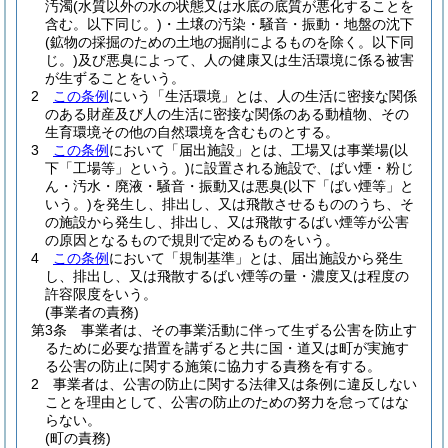
汚濁
(水質以外の水の状態又は水底の底質が悪化することを
含む。以下同じ。)
・土壌の汚染・騒音・振動・地盤の沈下
(鉱物の採掘のための土地の掘削によるものを除く。以下同
じ。)
及び悪臭によって、人の健康又は生活環境に係る被害
が生ずることをいう。
2
この条例
にいう「生活環境」とは、人の生活に密接な関係
のある財産及び人の生活に密接な関係のある動植物、その
生育環境その他の自然環境を含むものとする。
3
この条例
において「届出施設」とは、工場又は事業場
(以
下「工場等」という。)
に設置される施設で、ばい煙・粉じ
ん・汚水・廃液・騒音・振動又は悪臭
(以下「ばい煙等」と
いう。)
を発生し、排出し、又は飛散させるもののうち、そ
の施設から発生し、排出し、又は飛散するばい煙等が公害
の原因となるもので規則で定めるものをいう。
4
この条例
において「規制基準」とは、届出施設から発生
し、排出し、又は飛散するばい煙等の量・濃度又は程度の
許容限度をいう。
(事業者の責務)
第3条
事業者は、その事業活動に伴って生ずる公害を防止す
るために必要な措置を講ずると共に国・道又は町が実施す
る公害の防止に関する施策に協力する責務を有する。
2
事業者は、公害の防止に関する法律又は条例に違反しない
ことを理由として、公害の防止のための努力を怠ってはな
らない。
(町の責務)