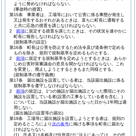
ように努めなければならない。
(事故時の措置)
第15条
事業者は、工場等において公害に係る事態が発生し
又は発生するおそれがあるときは、直ちに町長に通報する
と共に応急の措置を講じなければならない。
2
前項
に規定する措置を講じたときは、その状況を速やかに
町長に報告しなければならない。
(規制基準の設定)
第16条
町長は公害を防止するため法令及び道条例で定める
ものを除き、規則で規制基準を定めるものとする。
2
前項
に規定する規制基準を定めようとするときは、あらか
じめ公害対策審議会の意見を聞かなければならない。
これ
を変更し、廃止しようとするときもまた同様とする。
(規制基準の遵守義務)
第17条
届出施設を設置している者は、当該届出施設に係る
規制基準を遵守しなければならない。
2
前項
の規定は、1つの施設が届出施設となった際現にその
施設を設置している者
(設置の工事をしている者を含む。)
については、当該施設が届出施設となった日から1年間は適
用しない。
(届出施設の設置等の届出)
第18条
工場等に届出施設を設置しようとする者は、規則の
定めるところにより
次の各号
に掲げる事項を町長に届出な
ければならない。
(1)
氏名又は名称及び住所並びに法人にあっては、その代