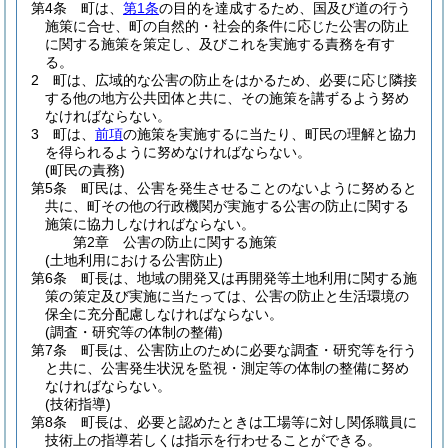
第4条
町は、
第1条
の目的を達成するため、国及び道の行う
施策に合せ、町の自然的・社会的条件に応じた公害の防止
に関する施策を策定し、及びこれを実施する責務を有す
る。
2
町は、広域的な公害の防止をはかるため、必要に応じ隣接
する他の地方公共団体と共に、その施策を講ずるよう努め
なければならない。
3
町は、
前項
の施策を実施するに当たり、町民の理解と協力
を得られるように努めなければならない。
(町民の責務)
第5条
町民は、公害を発生させることのないように努めると
共に、町その他の行政機関が実施する公害の防止に関する
施策に協力しなければならない。
第2章
公害の防止に関する施策
(土地利用における公害防止)
第6条
町長は、地域の開発又は再開発等土地利用に関する施
策の策定及び実施に当たっては、公害の防止と生活環境の
保全に充分配慮しなければならない。
(調査・研究等の体制の整備)
第7条
町長は、公害防止のために必要な調査・研究等を行う
と共に、公害発生状況を監視・測定等の体制の整備に努め
なければならない。
(技術指導)
第8条
町長は、必要と認めたときは工場等に対し関係職員に
技術上の指導若しくは指示を行わせることができる。