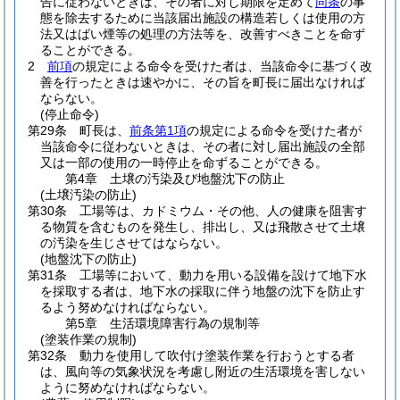
告に従わないときは、その者に対し期限を定めて
同条
の事
態を除去するために当該届出施設の構造若しくは使用の方
法又はばい煙等の処理の方法等を、改善すべきことを命ず
ることができる。
2
前項
の規定による命令を受けた者は、当該命令に基づく改
善を行ったときは速やかに、その旨を町長に届出なければ
ならない。
(停止命令)
第29条
町長は、
前条第1項
の規定による命令を受けた者が
当該命令に従わないときは、その者に対し届出施設の全部
又は一部の使用の一時停止を命ずることができる。
第4章
土壌の汚染及び地盤沈下の防止
(土壌汚染の防止)
第30条
工場等は、カドミウム・その他、人の健康を阻害す
る物質を含むものを発生し、排出し、又は飛散させて土壌
の汚染を生じさせてはならない。
(地盤沈下の防止)
第31条
工場等において、動力を用いる設備を設けて地下水
を採取する者は、地下水の採取に伴う地盤の沈下を防止す
るよう努めなければならない。
第5章
生活環境障害行為の規制等
(塗装作業の規制)
第32条
動力を使用して吹付け塗装作業を行おうとする者
は、風向等の気象状況を考慮し附近の生活環境を害しない
ように努めなければならない。