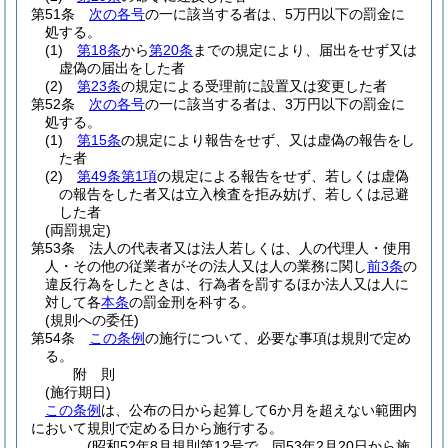
第51条
次の各号
の一に該当する者は、5万円以下の罰金に
処する。
(1)
第18条
から
第20条
までの規定により、届出をせず又は
虚偽の届出をした者
(2)
第23条
の規定による受理前に設置又は変更した者
第52条
次の各号
の一に該当する者は、3万円以下の罰金に
処する。
(1)
第15条
の規定により報告をせず、又は虚偽の報告をし
た者
(2)
第49条第1項
の規定による報告をせず、若しくは虚偽
の報告をした者又は立入検査を拒み妨げ、若しくは忌避
した者
(両罰規定)
第53条
法人の代表者又は法人若しくは、人の代理人・使用
人・その他の従業者がその法人又は人の業務に関し
前3条
の
違反行為をしたときは、行為者を罰するほか法人又は人に
対して各
本条
の罰金刑を科する。
(規則への委任)
第54条
この条例
の施行について、必要な事項は規則で定め
る。
附
則
(施行期日)
この条例
は、公布の日から起算して6か月を超えない範囲内
において規則で定める日から施行する。
(昭和52年8月規則第12号で、同53年2月20日から施