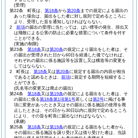
(受理)
第22条
町長は、
第18条
から
第20条
までの規定による届出の
あった場合は、届出をした者に対し規則で定めるところに
より、受理した旨を通知しなければならない。
2
前項
の届出の受理に当たっては、ばい煙等の発生、排出又
は飛散による公害の防止に必要な措置について条件を付す
ことができる。
(実施の制限)
第23条
第18条
又は
第20条
の規定により届出をした者は、そ
の届出が受理された日から60日を経過した後でなければ、
それぞれの届出に係る施設等を設置し又は構造等の変更を
してはならない。
2
町長は、
第18条
又は
第20条
に規定する届出の内容が相当
であると認めるときは、
前項
に規定する期間を短縮するこ
とができる。
(氏名等の変更又は廃止の届出)
第24条
第18条
又は
第19条
の規定による届出をした者は、そ
の届出に係る
第18条第1項第1号
若しくは
第2号
に掲げる事
項に変更があったとき又はその届出に係る施設の使用を廃
止したときは、その日から30日以内に規則で定めるところ
により、その旨を町長に届出なければならない。
(承継)
第25条
第18条
又は
第19条
の規定による届出をした者から、
その届出に係る施設を譲り受け又は借り受けた者は、当該