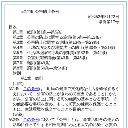
○余市町公害防止条例
昭和52年8月22日
条例第17号
目次
第1章
総則
(第1条―第5条)
第2章
公害の防止に関する施策
(第6条―第12条)
第3章
公害防止に関する規制
(第13条―第29条)
第4章
土壌の汚染及び地盤沈下の防止
(第30条・第31条)
第5章
生活環境障害行為の規制等
(第32条―第42条)
第6章
公害対策審議会
(第43条―第48条)
第7章
雑則
(第49条)
第8章
罰則
(第50条―第54条)
附則
第1章
総則
(目的)
第1条
この条例
は、町民の健康で文化的な生活を確保するう
えにおいて、公害の防止がきわめて重要であることにかん
がみ、公害の防止に関する町の施策の基本となる事項、そ
の他必要な事項を定め、もって町民の健康を保護するとと
もに、生活環境を保全することを目的とする。
(定義)
第2条
この条例
において「公害」とは、事業活動その他人の
活動に伴って生ずる相当範囲にわたる大気の汚染・水質の