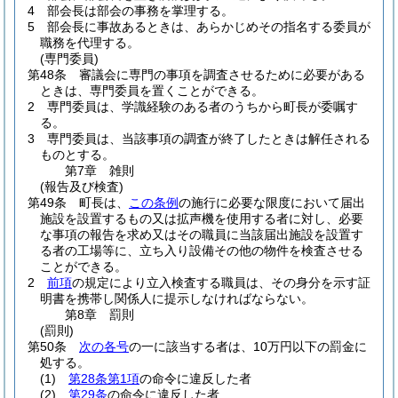
4
部会長は部会の事務を掌理する。
5
部会長に事故あるときは、あらかじめその指名する委員が
職務を代理する。
(専門委員)
第48条
審議会に専門の事項を調査させるために必要がある
ときは、専門委員を置くことができる。
2
専門委員は、学識経験のある者のうちから町長が委嘱す
る。
3
専門委員は、当該事項の調査が終了したときは解任される
ものとする。
第7章
雑則
(報告及び検査)
第49条
町長は、
この条例
の施行に必要な限度において届出
施設を設置するもの又は拡声機を使用する者に対し、必要
な事項の報告を求め又はその職員に当該届出施設を設置す
る者の工場等に、立ち入り設備その他の物件を検査させる
ことができる。
2
前項
の規定により立入検査する職員は、その身分を示す証
明書を携帯し関係人に提示しなければならない。
第8章
罰則
(罰則)
第50条
次の各号
の一に該当する者は、10万円以下の罰金に
処する。
(1)
第28条第1項
の命令に違反した者
(2)
第29条
の命令に違反した者