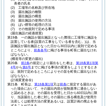
表者の氏名
(2)
工場等の名称及び所在地
(3)
届出施設の種類
(4)
届出施設の構造
(5)
届出施設の使用の方法
(6)
ばい煙等の処理の方法
(7)
その他規則で定める事項
(届出施設の経過措置)
第19条
一の施設が届出施設となった際現に工場等に施設を
設置している者
(設置の工事をしている者を含む。)
は、当
該施設が届出施設となった日から30日以内に規則で定める
ところにより、
前条各号
に掲げる事項を町長に届出なけれ
ばならない。
(構造等の変更の届出)
第20条
前2条
の規定により届出をした者は、
第18条第1項第
4号
から
第6号
までに掲げる事項の変更をしようとするとき
は、規則で定めるところによりその旨を町長に届出なけれ
ばならない。
(計画変更命令)
第21条
町長は、
第18条第1項
又は
前条
に規定する届出があ
った場合において、その届出内容が規制基準に適合しない
と認めるときは、その届出を受理した日から60日以内に限
り、当該届出した者に対しその届出に係る構造及び使用方
法若しくは処理方法の変更あるいは、設置計画の廃止を命
ずることができる。