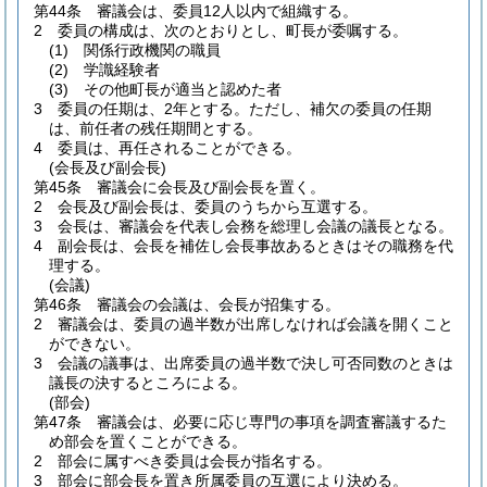
第44条
審議会は、委員12人以内で組織する。
2
委員の構成は、次のとおりとし、町長が委嘱する。
(1)
関係行政機関の職員
(2)
学識経験者
(3)
その他町長が適当と認めた者
3
委員の任期は、2年とする。
ただし、補欠の委員の任期
は、前任者の残任期間とする。
4
委員は、再任されることができる。
(会長及び副会長)
第45条
審議会に会長及び副会長を置く。
2
会長及び副会長は、委員のうちから互選する。
3
会長は、審議会を代表し会務を総理し会議の議長となる。
4
副会長は、会長を補佐し会長事故あるときはその職務を代
理する。
(会議)
第46条
審議会の会議は、会長が招集する。
2
審議会は、委員の過半数が出席しなければ会議を開くこと
ができない。
3
会議の議事は、出席委員の過半数で決し可否同数のときは
議長の決するところによる。
(部会)
第47条
審議会は、必要に応じ専門の事項を調査審議するた
め部会を置くことができる。
2
部会に属すべき委員は会長が指名する。
3
部会に部会長を置き所属委員の互選により決める。