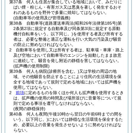
第37条
何人も住居が集合している地域において、みだりに
ばい煙・粉じん・有害ガス又は悪臭を著しく発生するおそ
れのあるものを野外で多量に焼却してはならない。
(自動車等の使用及び管理義務)
第38条
自動車等
(道路運送車両法
(昭和26年法律第185号)
第
2条第2項に規定する自動車及び同条第3項に規定する原動
機付自転車をいう。以下同じ。)
を使用する者及び所有する
者は、必要な整備と適正な運転を行い大気の汚染及び騒音
の防止に努めなければならない。
2
自動車等を使用し又は所有する者は、駐車場・車庫・路上
及び空地において自動車等のエンジンを始動したまま故意
に連続して、騒音を発し附近の静穏を害してはならない。
(拡声機の使用制限)
第39条
何人も病院
(診療所を含む。)
又は学校の周辺の地
域、その他騒音を防止することにより住民の生活環境を保
全する地域であって規則で定める地域においては拡声機を
使用してはならない。
2
前項
に定めるものを除くほか何人も拡声機を使用するとき
は、拡声機の使用の時間及び場所並びに音量等について規
則で定める事項を遵守しなければならない。
(夜間の静穏保持)
第40条
何人も夜間
(午後10時から翌日の午前6時までの間を
いう。以下同じ。)
においては静穏な生活環境を保全するた
め、必要以上の音量を発生させないように努めなければな
らない。