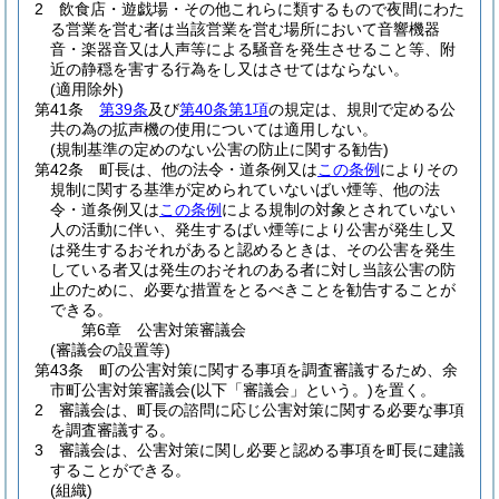
2
飲食店・遊戯場・その他これらに類するもので夜間にわた
る営業を営む者は当該営業を営む場所において音響機器
音・楽器音又は人声等による騒音を発生させること等、附
近の静穏を害する行為をし又はさせてはならない。
(適用除外)
第41条
第39条
及び
第40条第1項
の規定は、規則で定める公
共の為の拡声機の使用については適用しない。
(規制基準の定めのない公害の防止に関する勧告)
第42条
町長は、他の法令・道条例又は
この条例
によりその
規制に関する基準が定められていないばい煙等、他の法
令・道条例又は
この条例
による規制の対象とされていない
人の活動に伴い、発生するばい煙等により公害が発生し又
は発生するおそれがあると認めるときは、その公害を発生
している者又は発生のおそれのある者に対し当該公害の防
止のために、必要な措置をとるべきことを勧告することが
できる。
第6章
公害対策審議会
(審議会の設置等)
第43条
町の公害対策に関する事項を調査審議するため、余
市町公害対策審議会
(以下「審議会」という。)
を置く。
2
審議会は、町長の諮問に応じ公害対策に関する必要な事項
を調査審議する。
3
審議会は、公害対策に関し必要と認める事項を町長に建議
することができる。
(組織)