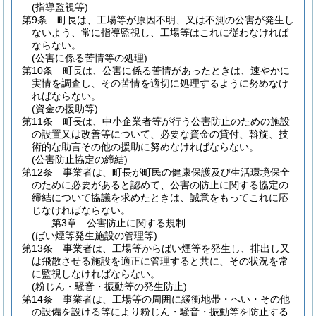
(指導監視等)
第9条
町長は、工場等が原因不明、又は不測の公害が発生し
ないよう、常に指導監視し、工場等はこれに従わなければ
ならない。
(公害に係る苦情等の処理)
第10条
町長は、公害に係る苦情があったときは、速やかに
実情を調査し、その苦情を適切に処理するように努めなけ
ればならない。
(資金の援助等)
第11条
町長は、中小企業者等が行う公害防止のための施設
の設置又は改善等について、必要な資金の貸付、斡旋、技
術的な助言その他の援助に努めなければならない。
(公害防止協定の締結)
第12条
事業者は、町長が町民の健康保護及び生活環境保全
のために必要があると認めて、公害の防止に関する協定の
締結について協議を求めたときは、誠意をもってこれに応
じなければならない。
第3章
公害防止に関する規制
(ばい煙等発生施設の管理等)
第13条
事業者は、工場等からばい煙等を発生し、排出し又
は飛散させる施設を適正に管理すると共に、その状況を常
に監視しなければならない。
(粉じん・騒音・振動等の発生防止)
第14条
事業者は、工場等の周囲に緩衝地帯・へい・その他
の設備を設ける等により粉じん・騒音・振動等を防止する