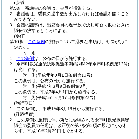
(会議)
第9条
審議会の会議は、会長が招集する。
2
審議会は、委員の過半数が出席しなければ会議を開くこと
ができない。
3
会議の議事は、出席委員の過半数で決し可否同数のときは
議長の決するところによる。
(委任)
第10条
この条例
の施行について必要な事項は、町長が別に
定める。
附
則
1
この条例
は、公布の日から施行する。
2
余市町観光企業誘致促進条例
(昭和42年余市町条例第13号)
は廃止する。
附
則
(平成元年9月1日
条例第10号)
この条例は、公布の日から施行する。
附
則
(平成7年3月8日
条例第3号)
この条例は、平成7年4月1日から施行する。
附
則
(平成15年6月17日
条例第22号)
(施行期日)
1
この条例は、平成15年8月19日から施行する。
(経過措置)
2
この条例の施行に伴い新たに委嘱される余市町観光振興審
議会の委員の任期は、改正後の第7条第3項の規定にかかわ
らず、平成16年2月29日までとする。