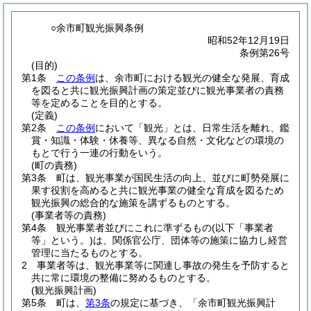
○余市町観光振興条例
昭和52年12月19日
条例第26号
(目的)
第1条
この条例
は、余市町における観光の健全な発展、育成
を図ると共に観光振興計画の策定並びに観光事業者の責務
等を定めることを目的とする。
(定義)
第2条
この条例
において「観光」とは、日常生活を離れ、鑑
賞・知識・体験・休養等、異なる自然・文化などの環境の
もとで行う一連の行動をいう。
(町の責務)
第3条
町は、観光事業が国民生活の向上、並びに町勢発展に
果す役割を高めると共に観光事業の健全な育成を図るため
観光振興の総合的な施策を講ずるものとする。
(事業者等の責務)
第4条
観光事業者並びにこれに準ずるもの
(以下「事業者
等」という。)
は、関係官公庁、団体等の施策に協力し経営
管理に当たるものとする。
2
事業者等は、観光事業等に関連し事故の発生を予防すると
共に常に環境の整備に努めるものとする。
(観光振興計画)
第5条
町は、
第3条
の規定に基づき、「余市町観光振興計