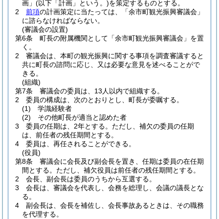
画」
(以下「計画」という。)
を策定するものとする。
2
前項
の計画策定に当たっては、「余市町観光振興審議会」
に諮らなければならない。
(審議会の設置)
第6条
町長の附属機関として「余市町観光振興審議会」を置
く。
2
審議会は、本町の観光振興に関する事項を調査審議すると
共に町長の諮問に応じ、又は必要な意見を述べることがで
きる。
(組織)
第7条
審議会の委員は、13人以内で組織する。
2
委員の構成は、次のとおりとし、町長が委嘱する。
(1)
学識経験者
(2)
その他町長が適当と認めた者
3
委員の任期は、2年とする。
ただし、補欠の委員の任期
は、前任者の残任期間とする。
4
委員は、再任されることができる。
(役員)
第8条
審議会に会長及び副会長を置き、任期は委員の在任期
間とする。
ただし、補欠役員は前任者の残任期間とする。
2
会長、副会長は委員のうちから互選する。
3
会長は、審議会を代表し、会務を総理し、会議の議長とな
る。
4
副会長は、会長を補佐し、会長事故あるときは、その職務
を代理する。