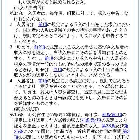
しい支障があると認められるとき。
(収入の申告等)
第14条
入居者は、毎年度、町長に対して、収入を申告しな
ければならない。
2
入居者は、
前項
の規定による収入の申告をした場合におい
て、同居者の人数の増減その他の特別の事情があったとき
は、規則で定めるところにより、町長に収入を申告するこ
とができる。
3
町長は、
前2項
の規定による収入の申告に基づき入居者の
収入の額を認定し、当該入居者にその旨を通知するものと
する。
ただし、
前項
の規定により収入を申告した入居者の
特別の事情が一時的なものその他の規則で定めるものであ
るときは、町長は、
同項
の規定による収入の申告に基づく
収入の額の認定をしないこととすることができる。
4
入居者は、
前項
の規定による認定に対し、規則で定めると
ころにより、意見を述べることができる。
この場合におい
て、町長は、意見の内容を審査し、当該意見に正当な理由
があると認めるときは当該認定を更正し、入居者にその旨
を通知するものとする。
(家賃の決定)
第15条
町公営住宅の毎月の家賃は、毎年度、
前条第3項
の
規定により認定した入居者の収入
(
同条第4項
の規定により
認定を更正したときは、当該更正後の収入。
第23条
及び
第
25条
において同じ。)
に基づき、近傍同種の住宅の家賃
(
第3
項
の規定により定められたものをいう。以下同じ。)
以下で