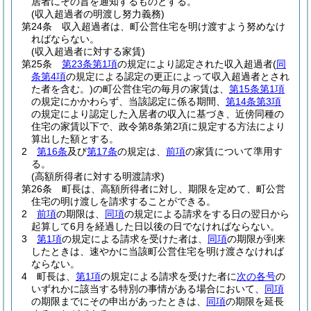
居者にその旨を通知するものとする。
(収入超過者の明渡し努力義務)
第24条
収入超過者は、町公営住宅を明け渡すよう努めなけ
ればならない。
(収入超過者に対する家賃)
第25条
第23条第1項
の規定により認定された収入超過者
(
同
条第4項
の規定による認定の更正によって収入超過者とされ
た者を含む。)
の町公営住宅の毎月の家賃は、
第15条第1項
の規定にかかわらず、当該認定に係る期間、
第14条第3項
の規定により認定した入居者の収入に基づき、近傍同種の
住宅の家賃以下で、政令第8条第2項に規定する方法により
算出した額とする。
2
第16条
及び
第17条
の規定は、
前項
の家賃について準用す
る。
(高額所得者に対する明渡請求)
第26条
町長は、高額所得者に対し、期限を定めて、町公営
住宅の明け渡しを請求することができる。
2
前項
の期限は、
同項
の規定による請求をする日の翌日から
起算して6月を経過した日以後の日でなければならない。
3
第1項
の規定による請求を受けた者は、
同項
の期限が到来
したときは、速やかに当該町公営住宅を明け渡さなければ
ならない。
4
町長は、
第1項
の規定による請求を受けた者に
次の各号
の
いずれかに該当する特別の事情がある場合において、
同項
の期限までにその申出があったときは、
同項
の期限を延長