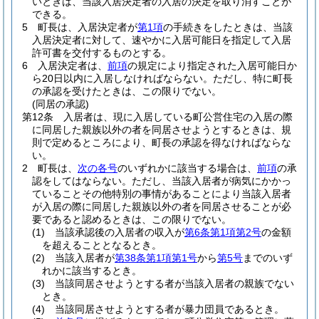
いときは、当該入居決定者の入居の決定を取り消すことが
できる。
5
町長は、入居決定者が
第1項
の手続きをしたときは、当該
入居決定者に対して、速やかに入居可能日を指定して入居
許可書を交付するものとする。
6
入居決定者は、
前項
の規定により指定された入居可能日か
ら20日以内に入居しなければならない。
ただし、特に町長
の承認を受けたときは、この限りでない。
(同居の承認)
第12条
入居者は、現に入居している町公営住宅の入居の際
に同居した親族以外の者を同居させようとするときは、規
則で定めるところにより、町長の承認を得なければならな
い。
2
町長は、
次の各号
のいずれかに該当する場合は、
前項
の承
認をしてはならない。
ただし、当該入居者が病気にかかっ
ていることその他特別の事情があることにより当該入居者
が入居の際に同居した親族以外の者を同居させることが必
要であると認めるときは、この限りでない。
(1)
当該承認後の入居者の収入が
第6条第1項第2号
の金額
を超えることとなるとき。
(2)
当該入居者が
第38条第1項第1号
から
第5号
までのいず
れかに該当するとき。
(3)
当該同居させようとする者が当該入居者の親族でない
とき。
(4)
当該同居させようとする者が暴力団員であるとき。