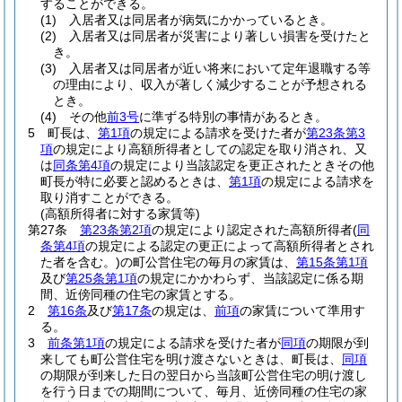
することができる。
(1)
入居者又は同居者が病気にかかっているとき。
(2)
入居者又は同居者が災害により著しい損害を受けたと
き。
(3)
入居者又は同居者が近い将来において定年退職する等
の理由により、収入が著しく減少することが予想される
とき。
(4)
その他
前3号
に準ずる特別の事情があるとき。
5
町長は、
第1項
の規定による請求を受けた者が
第23条第3
項
の規定により高額所得者としての認定を取り消され、又
は
同条第4項
の規定により当該認定を更正されたときその他
町長が特に必要と認めるときは、
第1項
の規定による請求を
取り消すことができる。
(高額所得者に対する家賃等)
第27条
第23条第2項
の規定により認定された高額所得者
(
同
条第4項
の規定による認定の更正によって高額所得者とされ
た者を含む。)
の町公営住宅の毎月の家賃は、
第15条第1項
及び
第25条第1項
の規定にかかわらず、当該認定に係る期
間、近傍同種の住宅の家賃とする。
2
第16条
及び
第17条
の規定は、
前項
の家賃について準用す
る。
3
前条第1項
の規定による請求を受けた者が
同項
の期限が到
来しても町公営住宅を明け渡さないときは、町長は、
同項
の期限が到来した日の翌日から当該町公営住宅の明け渡し
を行う日までの期間について、毎月、近傍同種の住宅の家