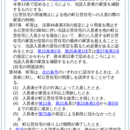
令第12条で定めるところにより、当該入居者の家賃を減額
するものとする。
(公営住宅の用途廃止による他の町公営住宅への入居の際の
家賃の特例)
第37条
町長は、法第44条第3項の規定により用途を廃止す
る公営住宅の除却に伴い当該公営住宅の入居者を他の町公
営住宅に入居させる場合において、新たに入居する町公営
住宅の家賃が従前の公営住宅の最終の家賃を超えることと
なり、当該入居者の居住の安定を図るため必要があると認
めるときは、
第15条第1項
、
第25条第1項
又は
第27条第1項
の規定にかかわらず、政令第12条で定めるところにより、
当該入居者の家賃を減額するものとする。
(住宅の明渡請求)
第38条
町長は、
次の各号
のいずれかに該当するときは、入
居者に対し、町公営住宅の明渡しを請求することができ
る。
(1)
入居者が不正の行為によって入居したとき。
(2)
入居者が家賃を3月以上滞納したとき。
(3)
入居者が町公営住宅等を故意にき損したとき。
(4)
入居者が
第12条
、
第21条
及び
第22条第1項
から
第5項
までの規定に違反したとき。
(5)
入居者が
第70条
の規定による勧告に従わなかったと
き。
(6)
町公営住宅の借り上げ期間が満了したとき。
2
前項
の規定による請求を受けた者は、速やかに町公営住宅