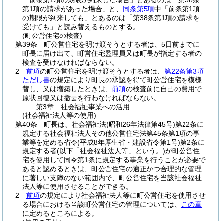
「前条第1項の期限が到来した場合」とあるのは「第38条
第1項の請求があった場合」と、
同条第5項
中「前条第1項
の期限が到来しても」とあるのは「第38条第1項の請求を
受けても」と読み替えるものとする。
(町公営住宅の検査)
第39条
町公営住宅を明け渡そうとする者は、5日前までに
町長に届け出て、町営住宅監理員又は町長が指定する者の
検査を受けなければならない。
2
前項
の町公営住宅を明け渡そうとする者は、
第22条第3項
ただし書
の規定により町長の承認を得て町公営住宅を模様
替し、又は増築したときは、
前項
の検査前に自己の費用で
原状回復又は撤去を行わなければならない。
第3章
社会福祉事業への活用
(社会福祉法人等の使用)
第40条
町長は、社会福祉法
(昭和26年法律第45号)
第22条に
規定する社会福祉法人その他公営住宅法第45条第1項の事
業等を定める省令
(平成8年厚生省・建設省令第1号)
第2条に
規定する者
(以下「社会福祉法人等」という。)
が町公営住
宅を使用して同令第1条に規定する事業を行うことが必要で
あると認めるときは、町公営住宅の適正かつ合理的な管理
に著しい支障のない範囲内で、町公営住宅を当該社会福祉
法人等に使用させることができる。
2
前項
の規定により社会福祉法人等に町公営住宅を使用させ
る場合における当該町公営住宅の管理については、
この章
に定めるところによる。