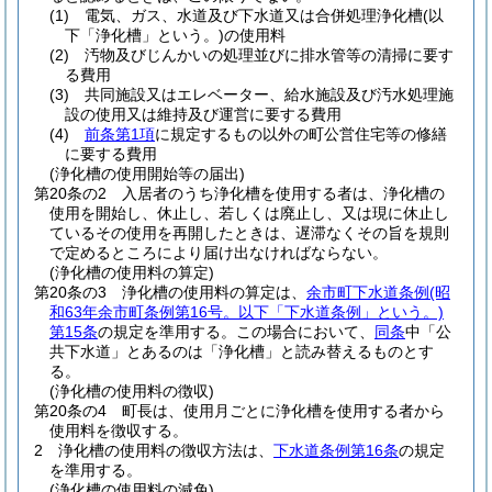
(1)
電気、ガス、水道及び下水道又は合併処理浄化槽
(以
下「浄化槽」という。)
の使用料
(2)
汚物及びじんかいの処理並びに排水管等の清掃に要す
る費用
(3)
共同施設又はエレベーター、給水施設及び汚水処理施
設の使用又は維持及び運営に要する費用
(4)
前条第1項
に規定するもの以外の町公営住宅等の修繕
に要する費用
(浄化槽の使用開始等の届出)
第20条の2
入居者のうち浄化槽を使用する者は、浄化槽の
使用を開始し、休止し、若しくは廃止し、又は現に休止し
ているその使用を再開したときは、遅滞なくその旨を規則
で定めるところにより届け出なければならない。
(浄化槽の使用料の算定)
第20条の3
浄化槽の使用料の算定は、
余市町下水道条例
(昭
和63年余市町条例第16号。以下「下水道条例」という。)
第15条
の規定を準用する。
この場合において、
同条
中「公
共下水道」とあるのは「浄化槽」と読み替えるものとす
る。
(浄化槽の使用料の徴収)
第20条の4
町長は、使用月ごとに浄化槽を使用する者から
使用料を徴収する。
2
浄化槽の使用料の徴収方法は、
下水道条例第16条
の規定
を準用する。
(浄化槽の使用料の減免)