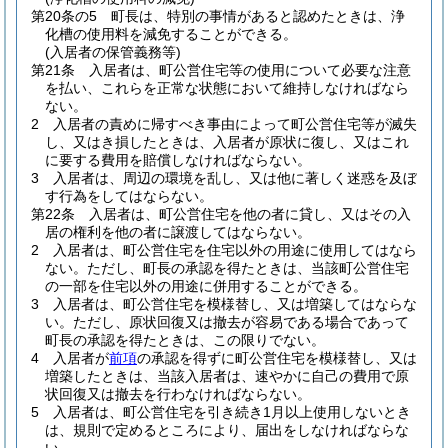
第20条の5
町長は、特別の事情があると認めたときは、浄
化槽の使用料を減免することができる。
(入居者の保管義務等)
第21条
入居者は、町公営住宅等の使用について必要な注意
を払い、これらを正常な状態において維持しなければなら
ない。
2
入居者の責めに帰すべき事由によって町公営住宅等が滅失
し、又はき損したときは、入居者が原状に復し、又はこれ
に要する費用を賠償しなければならない。
3
入居者は、周辺の環境を乱し、又は他に著しく迷惑を及ぼ
す行為をしてはならない。
第22条
入居者は、町公営住宅を他の者に貸し、又はその入
居の権利を他の者に譲渡してはならない。
2
入居者は、町公営住宅を住宅以外の用途に使用してはなら
ない。
ただし、町長の承認を得たときは、当該町公営住宅
の一部を住宅以外の用途に併用することができる。
3
入居者は、町公営住宅を模様替し、又は増築してはならな
い。
ただし、原状回復又は撤去が容易である場合であって
町長の承認を得たときは、この限りでない。
4
入居者が
前項
の承認を得ずに町公営住宅を模様替し、又は
増築したときは、当該入居者は、速やかに自己の費用で原
状回復又は撤去を行わなければならない。
5
入居者は、町公営住宅を引き続き1月以上使用しないとき
は、規則で定めるところにより、届出をしなければならな