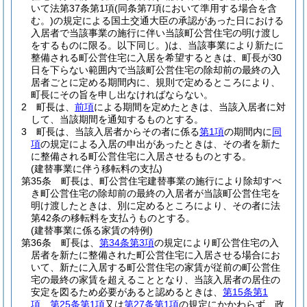
いて法第37条第1項
(同条第7項において準用する場合を含
む。)
の規定による国土交通大臣の承認があった日における
入居者で当該事業の施行に伴い当該町公営住宅の明け渡し
をするものに限る。以下同じ。)
は、当該事業により新たに
整備される町公営住宅に入居を希望するときは、町長が30
日を下らない範囲内で当該町公営住宅の除却前の最終の入
居者ごとに定める期間内に、規則で定めるところにより、
町長にその旨を申し出なければならない。
2
町長は、
前項
による期間を定めたときは、当該入居者に対
して、当該期間を通知するものとする。
3
町長は、当該入居者からその者に係る
第1項
の期間内に
同
項
の規定による入居の申出があったときは、その者を新た
に整備される町公営住宅に入居させるものとする。
(建替事業に伴う移転料の支払)
第35条
町長は、町公営住宅建替事業の施行により除却すべ
き町公営住宅の除却前の最終の入居者が当該町公営住宅を
明け渡したときは、別に定めるところにより、その者に法
第42条の移転料を支払うものとする。
(建替事業に係る家賃の特例)
第36条
町長は、
第34条第3項
の規定により町公営住宅の入
居者を新たに整備された町公営住宅に入居させる場合にお
いて、新たに入居する町公営住宅の家賃が従前の町公営住
宅の最終の家賃を超えることとなり、当該入居者の居住の
安定を図るため必要があると認めるときは、
第15条第1
項
、
第25条第1項
又は
第27条第1項
の規定にかかわらず、政