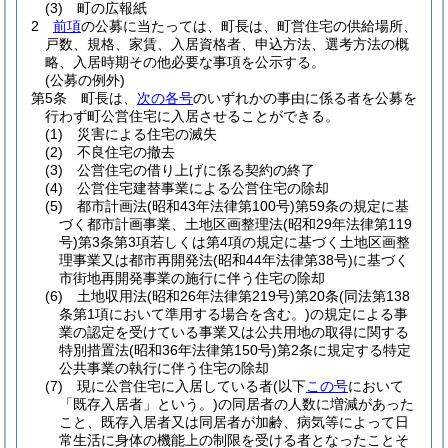
(3)
町の広報紙
2
前項
の公募に当たっては、町長は、町営住宅の供給場所、
戸数、規格、家賃、入居資格者、申込方法、選考方法の概
略、入居時期その他必要な事項を公示する。
(公募の例外)
第5条
町長は、
次の各号
のいずれかの事由に係る者を公募を
行わず町公営住宅に入居させることができる。
(1)
災害による住宅の滅失
(2)
不良住宅の撤去
(3)
公営住宅の借り上げに係る契約の終了
(4)
公営住宅建替事業による公営住宅の除却
(5)
都市計画法
(昭和43年法律第100号)
第59条の規定に基
づく都市計画事業、土地区画整理法
(昭和29年法律第119
号)
第3条第3項若しくは第4項の規定に基づく土地区画整
理事業又は都市再開発法
(昭和44年法律第38号)
に基づく
市街地再開発事業の施行に伴う住宅の除却
(6)
土地収用法
(昭和26年法律第219号)
第20条
(同法第138
条第1項において準用する場合を含む。)
の規定による事
業の認定を受けている事業又は公共用地の取得に関する
特別措置法
(昭和36年法律第150号)
第2条に規定する特定
公共事業の執行に伴う住宅の除却
(7)
現に公営住宅に入居している者
(以下
この号
において
「既存入居者」という。)
の同居者の人数に増減があった
こと、既存入居者又は同居者が加齢、病気等によって日
常生活に身体の機能上の制限を受ける者となったことそ