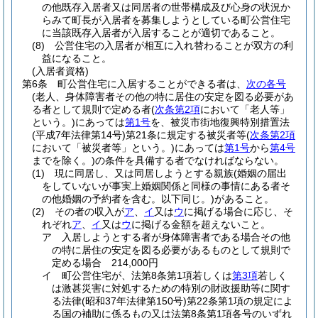
の他既存入居者又は同居者の世帯構成及び心身の状況か
らみて町長が入居者を募集しようとしている町公営住宅
に当該既存入居者が入居することが適切であること。
(8)
公営住宅の入居者が相互に入れ替わることが双方の利
益になること。
(入居者資格)
第6条
町公営住宅に入居することができる者は、
次の各号
(老人、身体障害者その他の特に居住の安定を図る必要があ
る者として規則で定める者
(
次条第2項
において「老人等」
という。)
にあっては
第1号
を、被災市街地復興特別措置法
(平成7年法律第14号)
第21条に規定する被災者等
(
次条第2項
において「被災者等」という。)
にあっては
第1号
から
第4号
までを除く。)
の条件を具備する者でなければならない。
(1)
現に同居し、又は同居しようとする親族
(婚姻の届出
をしていないが事実上婚姻関係と同様の事情にある者そ
の他婚姻の予約者を含む。以下同じ。)
があること。
(2)
その者の収入が
ア
、
イ
又は
ウ
に掲げる場合に応じ、そ
れぞれ
ア
、
イ
又は
ウ
に掲げる金額を超えないこと。
ア
入居しようとする者が身体障害者である場合その他
の特に居住の安定を図る必要があるものとして規則で
定める場合 214,000円
イ
町公営住宅が、法第8条第1項若しくは
第3項
若しく
は激甚災害に対処するための特別の財政援助等に関す
る法律
(昭和37年法律第150号)
第22条第1項の規定によ
る国の補助に係るもの又は法第8条第1項各号のいずれ