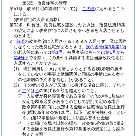
第5章
改良住宅の管理
第51条
改良住宅の管理については、
この章
に定めるところ
による。
(改良住宅の入居者資格)
第52条
町長は、改良住宅を建設したときは、改良法第18条
の規定により改良住宅に入居させるべき者を入居させるも
のとする。
2
前項
の改良住宅に入居させるべき者が入居せず、又は居住
しなくなった改良住宅があるときは、
次の各号
(
第6条第1項
の老人等にあっては
第1号
、被災者等にあっては
第1号
から
第4号
までを除く。)
の条件を具備する者は当該改良住宅に
入居することができる。
(1)
現に同居し、又は同居しようとする親族
(婚姻の届出
をしていないが事実上婚姻関係と同様の事情にある者そ
の他婚姻の予約者を含む。)
があること。
(2)
その者の収入が
ア
又は
イ
に掲げる場合に応じ、それぞ
れ
ア
又は
イ
の掲げる金額を超えないこと。
ア
入居者が身体障害者である場合その他の特に居住の
安定を図る必要があるものとして規則で定める場合
政令第6条第1項に規定する金額を住宅地区改良法施行
令
(昭和35年政令第128号。以下「改良法施行令」とい
う。)
第12条後段の規定により読み替えた金額
イ
ア
に掲げる場合以外の場合 政令第6条第2項に規定
する金額を改良法施行令第12条後段の規定により読み
替えた金額