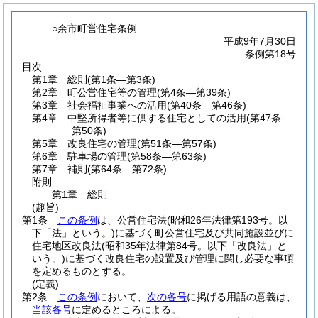
○余市町営住宅条例
平成9年7月30日
条例第18号
目次
第1章
総則
(第1条―第3条)
第2章
町公営住宅等の管理
(第4条―第39条)
第3章
社会福祉事業への活用
(第40条―第46条)
第4章
中堅所得者等に供する住宅としての活用
(第47条―
第50条)
第5章
改良住宅の管理
(第51条―第57条)
第6章
駐車場の管理
(第58条―第63条)
第7章
補則
(第64条―第72条)
附則
第1章
総則
(趣旨)
第1条
この条例
は、公営住宅法
(昭和26年法律第193号。以
下「法」という。)
に基づく町公営住宅及び共同施設並びに
住宅地区改良法
(昭和35年法律第84号。以下「改良法」と
いう。)
に基づく改良住宅の設置及び管理に関し必要な事項
を定めるものとする。
(定義)
第2条
この条例
において、
次の各号
に掲げる用語の意義は、
当該各号
に定めるところによる。