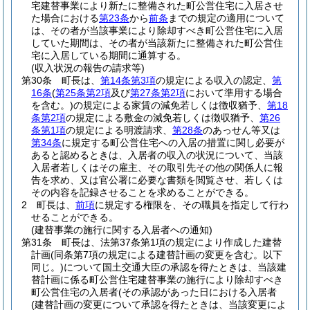
宅建替事業により新たに整備された町公営住宅に入居させ
た場合における
第23条
から
前条
までの規定の適用について
は、その者が当該事業により除却すべき町公営住宅に入居
していた期間は、その者が当該新たに整備された町公営住
宅に入居している期間に通算する。
(収入状況の報告の請求等)
第30条
町長は、
第14条第3項
の規定による収入の認定、
第
16条
(
第25条第2項
及び
第27条第2項
において準用する場合
を含む。)
の規定による家賃の減免若しくは徴収猶予、
第18
条第2項
の規定による敷金の減免若しくは徴収猶予、
第26
条第1項
の規定による明渡請求、
第28条
のあっせん等又は
第34条
に規定する町公営住宅への入居の措置に関し必要が
あると認めるときは、入居者の収入の状況について、当該
入居者若しくはその雇主、その取引先その他の関係人に報
告を求め、又は官公署に必要な書類を閲覧させ、若しくは
その内容を記録させることを求めることができる。
2
町長は、
前項
に規定する権限を、その職員を指定して行わ
せることができる。
(建替事業の施行に関する入居者への通知)
第31条
町長は、法第37条第1項の規定により作成した建替
計画
(同条第7項の規定による建替計画の変更を含む。以下
同じ。)
について国土交通大臣の承認を得たときは、当該建
替計画に係る町公営住宅建替事業の施行により除却すべき
町公営住宅の入居者
(その承認があった日における入居者
(建替計画の変更について承認を得たときは、当該変更によ