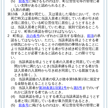
(5)
前各号
に掲げるもののほか、町公営住宅等の管理に著
しい支障があると認められるとき。
(入居の承継)
第13条
入居者が死亡し、又は退去した場合において、その
死亡時又は退去時に当該入居者と同居していた者が引き続
き現に居住している町公営住宅に居住しようとするとき
は、当該入居者と同居していた者は、規則で定めるところ
により、町長の承認を得なければならない。
2
町長は、
次の各号
のいずれかに該当する場合は、
前項
の承
認をしてはならない。
ただし、当該承認を得ようとする者
が病気にかかっていることその他特別の事情があることに
より当該承認を得ようとする者が引き続き町公営住宅に居
住することが必要であると認めるときは、この限りでな
い。
(1)
当該承認を得ようとする者の入居者と同居していた期
間が1年に満たないとき
(当該承継を得ようとする者が当
該入居者の入居時から引き続き同居している親族である
ときを除く。)
。
(2)
当該承認後の入居者の収入が政令第9条第1項に規定す
る金額を超えることとなるとき。
(3)
当該入居者が
第38条第1項第1号
から
第5号
までのいず
れかに該当する者であったとき。
(4)
当該承認を得ようとする者又は当該承認を得ようとす
る者と現に同居している者が暴力団員であるとき。
(5)
前各号
に掲げるもののほか、町公営住宅等の管理に著