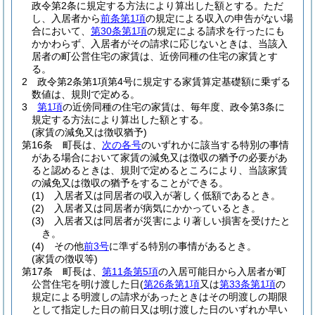
政令第2条に規定する方法により算出した額とする。
ただ
し、入居者から
前条第1項
の規定による収入の申告がない場
合において、
第30条第1項
の規定による請求を行ったにも
かかわらず、入居者がその請求に応じないときは、当該入
居者の町公営住宅の家賃は、近傍同種の住宅の家賃とす
る。
2
政令第2条第1項第4号に規定する家賃算定基礎額に乗ずる
数値は、規則で定める。
3
第1項
の近傍同種の住宅の家賃は、毎年度、政令第3条に
規定する方法により算出した額とする。
(家賃の減免又は徴収猶予)
第16条
町長は、
次の各号
のいずれかに該当する特別の事情
がある場合において家賃の減免又は徴収の猶予の必要があ
ると認めるときは、規則で定めるところにより、当該家賃
の減免又は徴収の猶予をすることができる。
(1)
入居者又は同居者の収入が著しく低額であるとき。
(2)
入居者又は同居者が病気にかかっているとき。
(3)
入居者又は同居者が災害により著しい損害を受けたと
き。
(4)
その他
前3号
に準ずる特別の事情があるとき。
(家賃の徴収等)
第17条
町長は、
第11条第5項
の入居可能日から入居者が町
公営住宅を明け渡した日
(
第26条第1項
又は
第33条第1項
の
規定による明渡しの請求があったときはその明渡しの期限
として指定した日の前日又は明け渡した日のいずれか早い