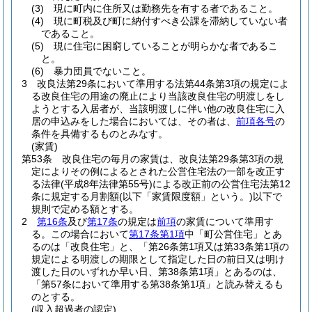
(3)
現に町内に住所又は勤務先を有する者であること。
(4)
現に町税及び町に納付すべき公課を滞納していない者
であること。
(5)
現に住宅に困窮していることが明らかな者であるこ
と。
(6)
暴力団員でないこと。
3
改良法第29条において準用する法第44条第3項の規定によ
る改良住宅の用途の廃止により当該改良住宅の明渡しをし
ようとする入居者が、当該明渡しに伴い他の改良住宅に入
居の申込みをした場合においては、その者は、
前項各号
の
条件を具備するものとみなす。
(家賃)
第53条
改良住宅の毎月の家賃は、改良法第29条第3項の規
定によりその例によるとされた公営住宅法の一部を改正す
る法律
(平成8年法律第55号)
による改正前の公営住宅法第12
条に規定する月割額
(以下「家賃限度額」という。)
以下で
規則で定める額とする。
2
第16条
及び
第17条
の規定は
前項
の家賃について準用す
る。
この場合において
第17条第1項
中「町公営住宅」とあ
るのは「改良住宅」と、「第26条第1項又は第33条第1項の
規定による明渡しの期限として指定した日の前日又は明け
渡した日のいずれか早い日、第38条第1項」とあるのは、
「第57条において準用する第38条第1項」と読み替えるも
のとする。
(収入超過者の認定)