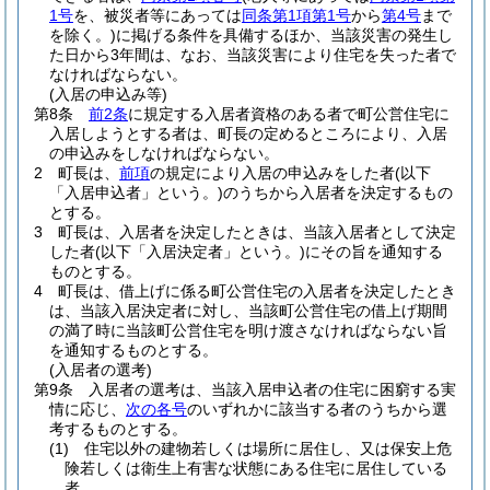
1号
を、被災者等にあっては
同条第1項第1号
から
第4号
まで
を除く。)
に掲げる条件を具備するほか、当該災害の発生し
た日から3年間は、なお、当該災害により住宅を失った者で
なければならない。
(入居の申込み等)
第8条
前2条
に規定する入居者資格のある者で町公営住宅に
入居しようとする者は、町長の定めるところにより、入居
の申込みをしなければならない。
2
町長は、
前項
の規定により入居の申込みをした者
(以下
「入居申込者」という。)
のうちから入居者を決定するもの
とする。
3
町長は、入居者を決定したときは、当該入居者として決定
した者
(以下「入居決定者」という。)
にその旨を通知する
ものとする。
4
町長は、借上げに係る町公営住宅の入居者を決定したとき
は、当該入居決定者に対し、当該町公営住宅の借上げ期間
の満了時に当該町公営住宅を明け渡さなければならない旨
を通知するものとする。
(入居者の選考)
第9条
入居者の選考は、当該入居申込者の住宅に困窮する実
情に応じ、
次の各号
のいずれかに該当する者のうちから選
考するものとする。
(1)
住宅以外の建物若しくは場所に居住し、又は保安上危
険若しくは衛生上有害な状態にある住宅に居住している
者