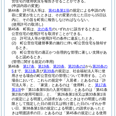
営住宅の使用状況を報告させることができる。
(申請内容の変更)
第44条
許可法人等は、
第41条第1項
の規定による申請の内
容に変更が生じたときは、その変更の生じた日から15日以
内に、その旨を町長に報告しなければならない。
(使用許可の取消し)
第45条
町長は、
次の各号
のいずれかに該当するときは、町
公営住宅の使用許可を取消すことができる。
(1)
許可法人等が使用許可の条件に違反したとき。
(2)
町公営住宅建替事業の施行に伴い町公営住宅を除却す
るとき。
(3)
町公営住宅の適正かつ合理的な管理に著しい支障があ
ると認めるとき。
(管理に関する規定の準用)
第46条
第17条
、
第19条
、
第20条
、
第20条の2
から
第20条の
5
まで、
第22条
及び
第39条
の規定は、社会福祉法人等に使
用させる場合の町公営住宅の管理について準用する。
この
場合において、これらの規定中「入居者」とあるのは「許
可法人等」と、「家賃」とあるのは「使用料」と、
第17条
第1項
中「第11条第5項の入居可能日」とあるのは「第41条
第2項の使用可能日」と、「第26条第1項又は第33条第1項
の規定による明渡しの請求があったときはその明渡しの期
限として指定した日の前日又は明け渡した日のいずれか早
い日、第38条第1項の規定による明渡しの請求があったと
きは明渡請求の日」とあるのは「第45条の規定による使用