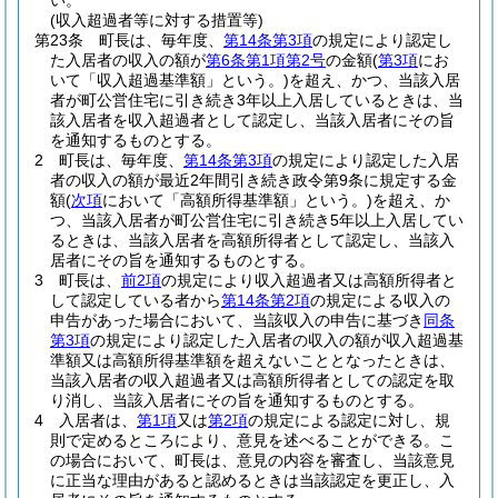
い。
(収入超過者等に対する措置等)
第23条
町長は、毎年度、
第14条第3項
の規定により認定し
た入居者の収入の額が
第6条第1項第2号
の金額
(
第3項
にお
いて「収入超過基準額」という。)
を超え、かつ、当該入居
者が町公営住宅に引き続き3年以上入居しているときは、当
該入居者を収入超過者として認定し、当該入居者にその旨
を通知するものとする。
2
町長は、毎年度、
第14条第3項
の規定により認定した入居
者の収入の額が最近2年間引き続き政令第9条に規定する金
額
(
次項
において「高額所得基準額」という。)
を超え、か
つ、当該入居者が町公営住宅に引き続き5年以上入居してい
るときは、当該入居者を高額所得者として認定し、当該入
居者にその旨を通知するものとする。
3
町長は、
前2項
の規定により収入超過者又は高額所得者と
して認定している者から
第14条第2項
の規定による収入の
申告があった場合において、当該収入の申告に基づき
同条
第3項
の規定により認定した入居者の収入の額が収入超過基
準額又は高額所得基準額を超えないこととなったときは、
当該入居者の収入超過者又は高額所得者としての認定を取
り消し、当該入居者にその旨を通知するものとする。
4
入居者は、
第1項
又は
第2項
の規定による認定に対し、規
則で定めるところにより、意見を述べることができる。
こ
の場合において、町長は、意見の内容を審査し、当該意見
に正当な理由があると認めるときは当該認定を更正し、入