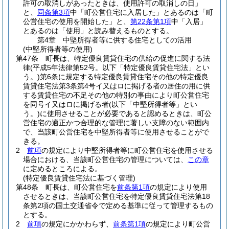
許可の取消しがあったときは、使用許可の取消しの日」
と、
同条第3項
中「町公営住宅に入居した」とあるのは「町
公営住宅の使用を開始した」と、
第22条第1項
中「入居」
とあるのは「使用」と読み替えるものとする。
第4章
中堅所得者等に供する住宅としての活用
(中堅所得者等の使用)
第47条
町長は、特定優良賃貸住宅の供給の促進に関する法
律
(平成5年法律第52号。以下「特定優良賃貸住宅法」とい
う。)
第6条に規定する特定優良賃貸住宅その他の特定優良
賃貸住宅法第3条第4号イ又はロに掲げる者の居住の用に供
する賃貸住宅の不足その他の特別の事由により町公営住宅
を同号イ又はロに掲げる者
(以下「中堅所得者等」とい
う。)
に使用させることが必要であると認めるときは、町公
営住宅の適正かつ合理的な管理に著しい支障のない範囲内
で、当該町公営住宅を中堅所得者等に使用させることがで
きる。
2
前項
の規定により中堅所得者等に町公営住宅を使用させる
場合における、当該町公営住宅の管理については、
この章
に定めるところによる。
(特定優良賃貸住宅法に基づく管理)
第48条
町長は、町公営住宅を
前条第1項
の規定により使用
させるときは、当該町公営住宅を特定優良賃貸住宅法第18
条第2項の国土交通省令で定める基準に従って管理するもの
とする。
2
前項
の規定にかかわらず、
前条第1項
の規定により町公営