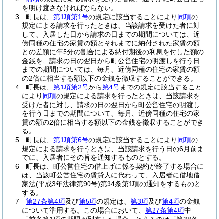
を明け渡さなければならない。
3
町長は、
第1項第1号
の規定に該当することにより
同項
の
規定による請求を行ったときは、当該請求を受けた者に対
して、入居した日から請求の日までの期間については、近
傍同種の住宅の家賃の額とそれまでに納付された家賃の額
との差額に年5分の割合による納付期後の利息を付した額の
金銭を、請求の日の翌日から町公営住宅の明渡しを行う日
までの期間については、毎月、近傍同種の住宅の家賃の額
の2倍に相当する額以下の金銭を徴収することができる。
4
町長は、
第1項第2号
から
第4号
までの規定に該当すること
により
同項
の規定による請求を行ったときは、当該請求を
受けた者に対し、請求の日の翌日から町公営住宅の明渡し
を行う日までの期間について、毎月、近傍同種の住宅の家
賃の額の2倍に相当する額以下の金銭を徴収することができ
る。
5
町長は、
第1項第6号
の規定に該当することにより
同項
の
規定による請求を行うときは、当該請求を行う日の6月前ま
でに、入居者にその旨を通知するものとする。
6
町長は、町公営住宅の借上げに係る契約が終了する場合に
は、当該町公営住宅の賃貸人に代わって、入居者に借地借
家法
(平成3年法律第90号)
第34条第1項の通知をするものと
する。
7
第27条第4項
及び
第5項
の規定は、
第3項
及び
第4項
の金銭
について準用する。
この場合において、
第27条第4項
中