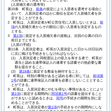
入居者として決定することができる。
(入居補欠者の選考等)
第10条
町長は、
前条
の規定により入居者を選考する場合に
おいて、入居決定者のほかに順位を定めて入居補欠者を決
定することができる。
2
町長は、入居決定者が町公営住宅に入居しないときは、
前
項
の入居補欠者からその順位に従い入居者を決定するもの
とする。
3
第1項
に規定する入居補欠者の資格は、次回の公募の日の
前日までとする。
(入居の手続)
第11条
入居決定者は、町長が入居決定した日から15日以内
に次に掲げる手続きをしなければならない。
(1)
入居決定者と同程度以上の収入を有する者で、町長が
適当と認める連帯保証人の連署する請書その他必要な書
類を提出すること。
(2)
第18条
に規定する敷金を納付すること。
2
町長は、特別の事情があると認める者に対しては、
前項第
1号
の請書に連帯保証人の連署を必要としないこととするこ
とができる。
3
町長は、入居決定者にやむを得ない事情があることにより
第1項
に規定する期間内に
同項第1号
の請書を提出すること
ができないと認めるときは、
同号
の手続きの期間を別に定
めることができる。
4
町長は、入居決定者が
第1項
の手続きをその期間内にしな