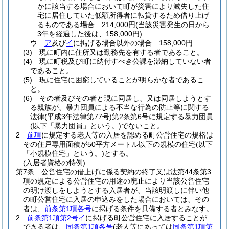
かに該当する場合において町が災害により滅失した住
宅に居住していた低額所得者に転貸するため借り上げ
るものである場合 214,000円
(当該災害発生の日から
3年を経過した後は、158,000円)
ウ
ア
及び
イ
に掲げる場合以外の場合 158,000円
(3)
現に町内に住所又は勤務先を有する者であること。
(4)
現に町税及び町に納付すべき公課を滞納していない者
であること。
(5)
現に住宅に困窮していることが明らかな者であるこ
と。
(6)
その者及びその者と現に同居し、又は同居しようとす
る親族が、暴力団員による不当な行為の防止等に関する
法律
(平成3年法律第77号)
第2条第6号に規定する暴力団員
(以下「暴力団員」という。)
でないこと。
2
前項
に規定する老人等の入居を認める町公営住宅の規格は
その住戸専用面積が50平方メートル以下の規模の住宅
(以下
「小規模住宅」という。)
とする。
(入居者資格の特例)
第7条
公営住宅の借上げに係る契約の終了又は法第44条第3
項の規定による公営住宅の用途の廃止により当該公営住宅
の明け渡しをしようとする入居者が、当該明渡しに伴い他
の町公営住宅に入居の申込みをした場合においては、その
者は、
前条第1項各号
に掲げる条件を具備する者とみなす。
2
前条第1項第2号イ
に掲げる町公営住宅に入居することが
できる者は、
同条第1項各号
(老人等にあっては
同条第1項第