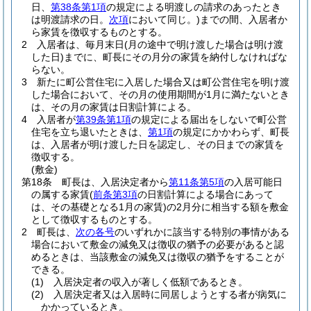
日、
第38条第1項
の規定による明渡しの請求のあったとき
は明渡請求の日。
次項
において同じ。)
までの間、入居者か
ら家賃を徴収するものとする。
2
入居者は、毎月末日
(月の途中で明け渡した場合は明け渡
した日)
までに、町長にその月分の家賃を納付しなければな
らない。
3
新たに町公営住宅に入居した場合又は町公営住宅を明け渡
した場合において、その月の使用期間が1月に満たないとき
は、その月の家賃は日割計算による。
4
入居者が
第39条第1項
の規定による届出をしないで町公営
住宅を立ち退いたときは、
第1項
の規定にかかわらず、町長
は、入居者が明け渡した日を認定し、その日までの家賃を
徴収する。
(敷金)
第18条
町長は、入居決定者から
第11条第5項
の入居可能日
の属する家賃
(
前条第3項
の日割計算による場合にあって
は、その基礎となる1月の家賃)
の2月分に相当する額を敷金
として徴収するものとする。
2
町長は、
次の各号
のいずれかに該当する特別の事情がある
場合において敷金の減免又は徴収の猶予の必要があると認
めるときは、当該敷金の減免又は徴収の猶予をすることが
できる。
(1)
入居決定者の収入が著しく低額であるとき。
(2)
入居決定者又は入居時に同居しようとする者が病気に
かかっているとき。