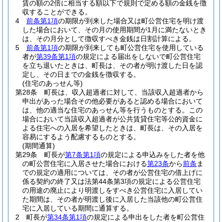
賃の額の2倍に相当する額以下で規則で定める額の金銭を徴
収することができる。
4
前条第1項
の期限が到来した場合又は町公営住宅を明け渡
した場合において、その月の使用期間が1月に満たないとき
は、その月分として徴収すべき金銭は日割計算による。
5
前条第1項
の期限が到来しても町公営住宅を使用している
者が
第39条第1項
の規定による届出をしないで町公営住宅
を立ち退いたときは、町長は、その者が明け渡した日を認
定し、その日までの金銭を徴収する。
(住宅のあっせん等)
第28条
町長は、収入超過者に対して、当該収入超過者から
申出があった場合その他必要があると認める場合において
は、他の適当な住宅のあっせん等を行うものとする。
この
場合において当該収入超過者が公共賃貸住宅等公的資金に
よる住宅への入居を希望したときは、町長は、その入居を
容易にするよう配慮するものとする。
(期間通算)
第29条
町長が
第7条第1項
の規定による申込みをした者を他
の町公営住宅に入居させた場合における
第23条
から
前条
ま
での規定の適用については、その者が公営住宅の借上げに
係る契約の終了又は法第44条第3項の規定による公営住宅
の用途の廃止により明渡しをすべき公営住宅に入居してい
た期間は、その者が明渡し後に入居した当該他の町公営住
宅に入居している期間に通算する。
2
町長が
第34条第1項
の規定による申出をした者を町公営住