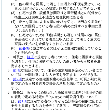
(2)
他の世帯と同居して著しく生活上の不便を受けている
者又は住宅がないため親族と同居することができない者
(3)
住宅の規模、設備又は間取りと世帯構成との関係から
衛生上又は風教上不適当な居住状態にある者
(4)
正当な事由による立退の要求を受け、適当な立退先が
ないため困窮している者
(自己の責めに帰すべき事由に基
づく場合を除く。)
(5)
住宅がないために勤務場所から著しく遠隔の地に居住
を余儀なくされている者又は収入に比して著しく過大な
家賃の支払いを余儀なくされている者
(6)
前各号
に該当する者のほか現に住宅に困窮しているこ
とが明らかな者
2
町長は、
前項
に規定する者について、住宅に困窮する実情
を調査し、住宅に困窮する度合いの高い者から入居者を決
定するものとする。
3
前項
の場合において、住宅の困窮順位を定めがたい者につ
いては、公開抽選により入居者を決定することができる。
4
第2項
に規定する住宅困窮度の判定基準は、町長が別に規
則で定める入居者選考委員会の意見を聴いて定めるものと
する。
5
町長は、あらかじめ指定した高齢者等世帯向け住宅その他
の規則で定める特定の目的のための町公営住宅について
は、
第1項
に規定する者のうちから当該特定の目的に応じた
要件を具備するものを優先して選考し、当該町公営住宅の