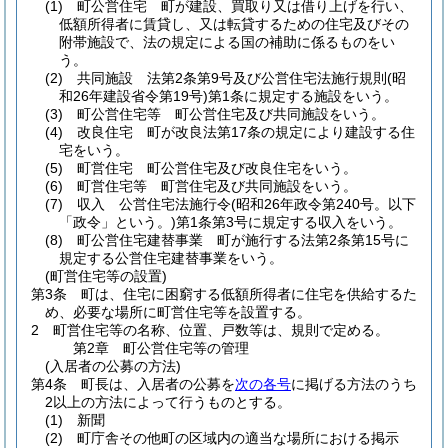
(1)
町公営住宅 町が建設、買取り又は借り上げを行い、
低額所得者に賃貸し、又は転貸するための住宅及びその
附帯施設で、法の規定による国の補助に係るものをい
う。
(2)
共同施設 法第2条第9号及び公営住宅法施行規則
(昭
和26年建設省令第19号)
第1条に規定する施設をいう。
(3)
町公営住宅等 町公営住宅及び共同施設をいう。
(4)
改良住宅 町が改良法第17条の規定により建設する住
宅をいう。
(5)
町営住宅 町公営住宅及び改良住宅をいう。
(6)
町営住宅等 町営住宅及び共同施設をいう。
(7)
収入 公営住宅法施行令
(昭和26年政令第240号。以下
「政令」という。)
第1条第3号に規定する収入をいう。
(8)
町公営住宅建替事業 町が施行する法第2条第15号に
規定する公営住宅建替事業をいう。
(町営住宅等の設置)
第3条
町は、住宅に困窮する低額所得者に住宅を供給するた
め、必要な場所に町営住宅等を設置する。
2
町営住宅等の名称、位置、戸数等は、規則で定める。
第2章
町公営住宅等の管理
(入居者の公募の方法)
第4条
町長は、入居者の公募を
次の各号
に掲げる方法のうち
2以上の方法によって行うものとする。
(1)
新聞
(2)
町庁舎その他町の区域内の適当な場所における掲示