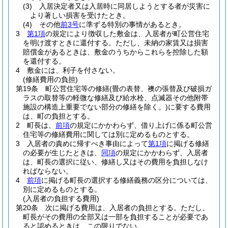
(3)
入居決定者又は入居時に同居しようとする者が災害に
より著しい損害を受けたとき。
(4)
その他
前3号
に準ずる特別の事情があるとき。
3
第1項
の規定により徴収した敷金は、入居者が町公営住宅
を明け渡すときに還付する。
ただし、未納の家賃又は損害
賠償金があるときは、敷金のうちからこれらを控除した額
を還付する。
4
敷金には、利子を付さない。
(修繕費用の負担)
第19条
町公営住宅等の修繕
(畳の表替、襖の張替及び破損ガ
ラスの取替等の軽微な修繕及び給水栓、点滅器その他附帯
施設の構造上重要でない部分の修繕を除く。)
に要する費用
は、町の負担とする。
2
町長は、
前項
の規定にかかわらず、借り上げに係る町公営
住宅等の修繕費用に関しては別に定めるものとする。
3
入居者の責めに帰すべき事由によって
第1項
に掲げる修繕
の必要が生じたときは、
同項
の規定にかかわらず、入居者
は、町長の選択に従い、修繕し又はその費用を負担しなけ
ればならない。
4
前項
に掲げる町長の選択する修繕義務の区分については、
別に定めるものとする。
(入居者の負担する費用)
第20条
次に掲げる費用は、入居者の負担とする。
ただし、
町長がその費用の全部又は一部を負担することが必要であ
ると認めるときは、この限りでない。