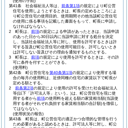
(使用の手続)
第41条
社会福祉法人等は、
前条第1項
の規定により町公営
住宅を使用しようとするときは、町長の定めるところによ
り町公営住宅の使用目的、使用期間その他当該町公営住宅
の使用に係る事項を記載した書面をもって、町長に申請し
なければならない。
2
町長は、
前項
の規定による申請があったときは、当該申請
のあった日から30日以内に当該申請に対する処分を決定
し、当該社会福祉法人等に対し、使用を許可するときは許
可する旨及び町公営住宅の使用可能日を、許可しないとき
は許可しない旨及びその理由を通知するものとする。
3
町長は、
前項
の規定により使用を許可するときは、その許
可に条件を付すことができる。
(使用料)
第42条
町公営住宅を
第40条第1項
の規定により使用する場
合の毎月の使用料は、近傍同種の住宅の家賃以下で町長が
定める額とする。
2
前条第2項
の規定により使用の許可を受けた社会福祉法人
等
(以下「許可法人等」という。)
は、町公営住宅を現に使
用する者から
前項
の使用料を超える額の家賃相当額
(当該使
用する者がそれぞれ負担する家賃相当額の合計額)
を徴収し
てはならない。
(使用状況の報告)
第43条
町長は、町公営住宅の適正かつ合理的な管理を行う
ため必要があると認めるときは、許可法人等に対し、町公