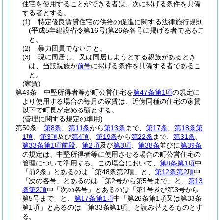
住宅を使用することができる者は、次に掲げる条件を具備
する者とする。
(1)
特定優良賃貸住宅の供給の促進に関する法律施行規則
(平成5年建設省令第16号)
第26条各号に掲げる者であるこ
と。
(2)
暴力団員でないこと。
(3)
現に同居し、又は同居しようとする親族があるとき
は、当該親族が
前号
に掲げる条件を具備する者であるこ
と。
(家賃)
第49条
中堅所得者等が町公営住宅を
第47条第1項
の規定に
より使用する場合の毎月の家賃は、近傍同種の住宅の家賃
以下で町長が定める額とする。
(管理に関する規定の準用)
第50条
第8条
、
第11条
から
第13条
まで、
第17条
、
第18条第
1項
、
第3項
及び
第4項
、
第19条
から
第22条
まで、
第31条
、
第33条第1項前段
、
第2項
及び
第3項
、
第38条
並びに
第39条
の規定は、中堅所得者等に使用させる場合の町公営住宅の
管理について準用する。
この場合において、
第8条第1項
中
「前2条」とあるのは「第48条第2項」と、
第12条第2項
中
「次の各号」とあるのは「第2号から第5号まで」と、
第13
条第2項
中「次の各号」とあるのは「第1号及び第3号から
第5号まで」と、
第17条第1項
中「第26条第1項又は第33条
第1項」とあるのは「第33条第1項」と読み替えるものとす
る。