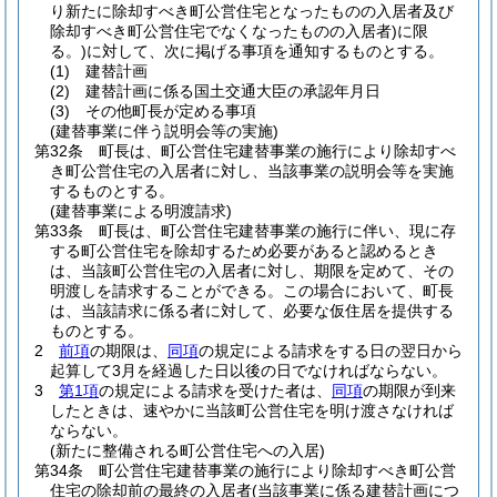
り新たに除却すべき町公営住宅となったものの入居者及び
除却すべき町公営住宅でなくなったものの入居者)
に限
る。)
に対して、次に掲げる事項を通知するものとする。
(1)
建替計画
(2)
建替計画に係る国土交通大臣の承認年月日
(3)
その他町長が定める事項
(建替事業に伴う説明会等の実施)
第32条
町長は、町公営住宅建替事業の施行により除却すべ
き町公営住宅の入居者に対し、当該事業の説明会等を実施
するものとする。
(建替事業による明渡請求)
第33条
町長は、町公営住宅建替事業の施行に伴い、現に存
する町公営住宅を除却するため必要があると認めるとき
は、当該町公営住宅の入居者に対し、期限を定めて、その
明渡しを請求することができる。
この場合において、町長
は、当該請求に係る者に対して、必要な仮住居を提供する
ものとする。
2
前項
の期限は、
同項
の規定による請求をする日の翌日から
起算して3月を経過した日以後の日でなければならない。
3
第1項
の規定による請求を受けた者は、
同項
の期限が到来
したときは、速やかに当該町公営住宅を明け渡さなければ
ならない。
(新たに整備される町公営住宅への入居)
第34条
町公営住宅建替事業の施行により除却すべき町公営
住宅の除却前の最終の入居者
(当該事業に係る建替計画につ