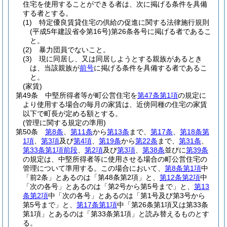
住宅を使用することができる者は、次に掲げる条件を具備
する者とする。
(1)
特定優良賃貸住宅の供給の促進に関する法律施行規則
(平成5年建設省令第16号)
第26条各号に掲げる者であるこ
と。
(2)
暴力団員でないこと。
(3)
現に同居し、又は同居しようとする親族があるとき
は、当該親族が
前号
に掲げる条件を具備する者であるこ
と。
(家賃)
第49条
中堅所得者等が町公営住宅を
第47条第1項
の規定に
より使用する場合の毎月の家賃は、近傍同種の住宅の家賃
以下で町長が定める額とする。
(管理に関する規定の準用)
第50条
第8条
、
第11条
から
第13条
まで、
第17条
、
第18条第
1項
、
第3項
及び
第4項
、
第19条
から
第22条
まで、
第31条
、
第33条第1項前段
、
第2項
及び
第3項
、
第38条
並びに
第39条
の規定は、中堅所得者等に使用させる場合の町公営住宅の
管理について準用する。
この場合において、
第8条第1項
中
「前2条」とあるのは「第48条第2項」と、
第12条第2項
中
「次の各号」とあるのは「第2号から第5号まで」と、
第13
条第2項
中「次の各号」とあるのは「第1号及び第3号から
第5号まで」と、
第17条第1項
中「第26条第1項又は第33条
第1項」とあるのは「第33条第1項」と読み替えるものとす
る。