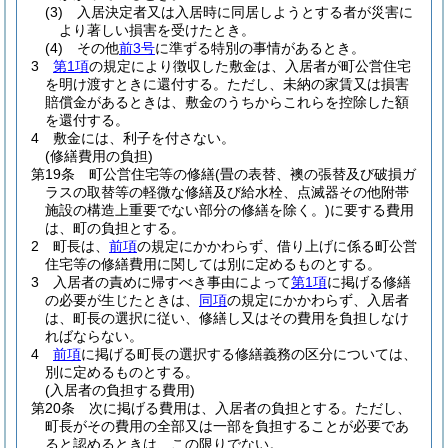
(3)
入居決定者又は入居時に同居しようとする者が災害に
より著しい損害を受けたとき。
(4)
その他
前3号
に準ずる特別の事情があるとき。
3
第1項
の規定により徴収した敷金は、入居者が町公営住宅
を明け渡すときに還付する。
ただし、未納の家賃又は損害
賠償金があるときは、敷金のうちからこれらを控除した額
を還付する。
4
敷金には、利子を付さない。
(修繕費用の負担)
第19条
町公営住宅等の修繕
(畳の表替、襖の張替及び破損ガ
ラスの取替等の軽微な修繕及び給水栓、点滅器その他附帯
施設の構造上重要でない部分の修繕を除く。)
に要する費用
は、町の負担とする。
2
町長は、
前項
の規定にかかわらず、借り上げに係る町公営
住宅等の修繕費用に関しては別に定めるものとする。
3
入居者の責めに帰すべき事由によって
第1項
に掲げる修繕
の必要が生じたときは、
同項
の規定にかかわらず、入居者
は、町長の選択に従い、修繕し又はその費用を負担しなけ
ればならない。
4
前項
に掲げる町長の選択する修繕義務の区分については、
別に定めるものとする。
(入居者の負担する費用)
第20条
次に掲げる費用は、入居者の負担とする。
ただし、
町長がその費用の全部又は一部を負担することが必要であ
ると認めるときは、この限りでない。