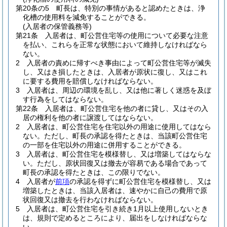
第20条の5
町長は、特別の事情があると認めたときは、浄
化槽の使用料を減免することができる。
(入居者の保管義務等)
第21条
入居者は、町公営住宅等の使用について必要な注意
を払い、これらを正常な状態において維持しなければなら
ない。
2
入居者の責めに帰すべき事由によって町公営住宅等が滅失
し、又はき損したときは、入居者が原状に復し、又はこれ
に要する費用を賠償しなければならない。
3
入居者は、周辺の環境を乱し、又は他に著しく迷惑を及ぼ
す行為をしてはならない。
第22条
入居者は、町公営住宅を他の者に貸し、又はその入
居の権利を他の者に譲渡してはならない。
2
入居者は、町公営住宅を住宅以外の用途に使用してはなら
ない。
ただし、町長の承認を得たときは、当該町公営住宅
の一部を住宅以外の用途に併用することができる。
3
入居者は、町公営住宅を模様替し、又は増築してはならな
い。
ただし、原状回復又は撤去が容易である場合であって
町長の承認を得たときは、この限りでない。
4
入居者が
前項
の承認を得ずに町公営住宅を模様替し、又は
増築したときは、当該入居者は、速やかに自己の費用で原
状回復又は撤去を行わなければならない。
5
入居者は、町公営住宅を引き続き1月以上使用しないとき
は、規則で定めるところにより、届出をしなければならな