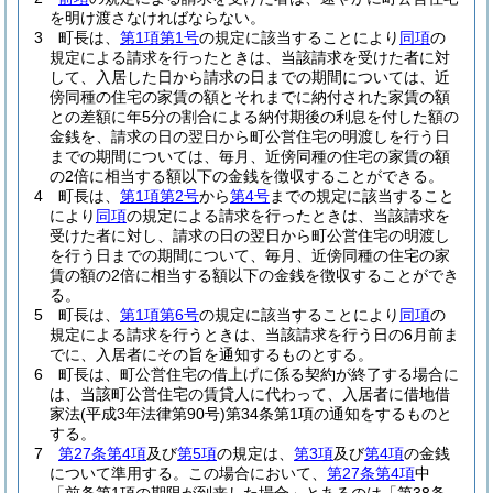
を明け渡さなければならない。
3
町長は、
第1項第1号
の規定に該当することにより
同項
の
規定による請求を行ったときは、当該請求を受けた者に対
して、入居した日から請求の日までの期間については、近
傍同種の住宅の家賃の額とそれまでに納付された家賃の額
との差額に年5分の割合による納付期後の利息を付した額の
金銭を、請求の日の翌日から町公営住宅の明渡しを行う日
までの期間については、毎月、近傍同種の住宅の家賃の額
の2倍に相当する額以下の金銭を徴収することができる。
4
町長は、
第1項第2号
から
第4号
までの規定に該当すること
により
同項
の規定による請求を行ったときは、当該請求を
受けた者に対し、請求の日の翌日から町公営住宅の明渡し
を行う日までの期間について、毎月、近傍同種の住宅の家
賃の額の2倍に相当する額以下の金銭を徴収することができ
る。
5
町長は、
第1項第6号
の規定に該当することにより
同項
の
規定による請求を行うときは、当該請求を行う日の6月前ま
でに、入居者にその旨を通知するものとする。
6
町長は、町公営住宅の借上げに係る契約が終了する場合に
は、当該町公営住宅の賃貸人に代わって、入居者に借地借
家法
(平成3年法律第90号)
第34条第1項の通知をするものと
する。
7
第27条第4項
及び
第5項
の規定は、
第3項
及び
第4項
の金銭
について準用する。
この場合において、
第27条第4項
中