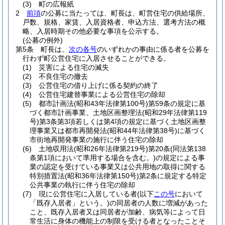
(3)
町の広報紙
2
前項
の公募に当たっては、町長は、町営住宅の供給場所、
戸数、規格、家賃、入居資格者、申込方法、選考方法の概
略、入居時期その他必要な事項を公示する。
(公募の例外)
第5条
町長は、
次の各号
のいずれかの事由に係る者を公募を
行わず町公営住宅に入居させることができる。
(1)
災害による住宅の滅失
(2)
不良住宅の撤去
(3)
公営住宅の借り上げに係る契約の終了
(4)
公営住宅建替事業による公営住宅の除却
(5)
都市計画法
(昭和43年法律第100号)
第59条の規定に基
づく都市計画事業、土地区画整理法
(昭和29年法律第119
号)
第3条第3項若しくは第4項の規定に基づく土地区画整
理事業又は都市再開発法
(昭和44年法律第38号)
に基づく
市街地再開発事業の施行に伴う住宅の除却
(6)
土地収用法
(昭和26年法律第219号)
第20条
(同法第138
条第1項において準用する場合を含む。)
の規定による事
業の認定を受けている事業又は公共用地の取得に関する
特別措置法
(昭和36年法律第150号)
第2条に規定する特定
公共事業の執行に伴う住宅の除却
(7)
現に公営住宅に入居している者
(以下
この号
において
「既存入居者」という。)
の同居者の人数に増減があった
こと、既存入居者又は同居者が加齢、病気等によって日
常生活に身体の機能上の制限を受ける者となったことそ