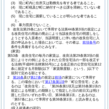
(3)
現に町内に住所又は勤務先を有する者であること。
(4)
現に町税及び町に納付すべき公課を滞納していない者
であること。
(5)
現に住宅に困窮していることが明らかな者であるこ
と。
(6)
暴力団員でないこと。
3
改良法第29条において準用する法第44条第3項の規定によ
る改良住宅の用途の廃止により当該改良住宅の明渡しをし
ようとする入居者が、当該明渡しに伴い他の改良住宅に入
居の申込みをした場合においては、その者は、
前項各号
の
条件を具備するものとみなす。
(家賃)
第53条
改良住宅の毎月の家賃は、改良法第29条第3項の規
定によりその例によるとされた公営住宅法の一部を改正す
る法律
(平成8年法律第55号)
による改正前の公営住宅法第12
条に規定する月割額
(以下「家賃限度額」という。)
以下で
規則で定める額とする。
2
第16条
及び
第17条
の規定は
前項
の家賃について準用す
る。
この場合において
第17条第1項
中「町公営住宅」とあ
るのは「改良住宅」と、「第26条第1項又は第33条第1項の
規定による明渡しの期限として指定した日の前日又は明け
渡した日のいずれか早い日、第38条第1項」とあるのは、
「第57条において準用する第38条第1項」と読み替えるも
のとする。
(収入超過者の認定)