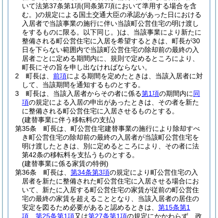
いて法第37条第1項
(同条第7項において準用する場合を含
む。)
の規定による国土交通大臣の承認があった日における
入居者で当該事業の施行に伴い当該町公営住宅の明け渡し
をするものに限る。以下同じ。)
は、当該事業により新たに
整備される町公営住宅に入居を希望するときは、町長が30
日を下らない範囲内で当該町公営住宅の除却前の最終の入
居者ごとに定める期間内に、規則で定めるところにより、
町長にその旨を申し出なければならない。
2
町長は、
前項
による期間を定めたときは、当該入居者に対
して、当該期間を通知するものとする。
3
町長は、当該入居者からその者に係る
第1項
の期間内に
同
項
の規定による入居の申出があったときは、その者を新た
に整備される町公営住宅に入居させるものとする。
(建替事業に伴う移転料の支払)
第35条
町長は、町公営住宅建替事業の施行により除却すべ
き町公営住宅の除却前の最終の入居者が当該町公営住宅を
明け渡したときは、別に定めるところにより、その者に法
第42条の移転料を支払うものとする。
(建替事業に係る家賃の特例)
第36条
町長は、
第34条第3項
の規定により町公営住宅の入
居者を新たに整備された町公営住宅に入居させる場合にお
いて、新たに入居する町公営住宅の家賃が従前の町公営住
宅の最終の家賃を超えることとなり、当該入居者の居住の
安定を図るため必要があると認めるときは、
第15条第1
項
、
第25条第1項
又は
第27条第1項
の規定にかかわらず、政