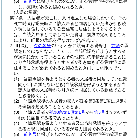
(5)
前各号
に掲げるもののほか、町公営住宅等の管理に著
しい支障があると認められるとき。
(入居の承継)
第13条
入居者が死亡し、又は退去した場合において、その
死亡時又は退去時に当該入居者と同居していた者が引き続
き現に居住している町公営住宅に居住しようとするとき
は、当該入居者と同居していた者は、規則で定めるところ
により、町長の承認を得なければならない。
2
町長は、
次の各号
のいずれかに該当する場合は、
前項
の承
認をしてはならない。
ただし、当該承認を得ようとする者
が病気にかかっていることその他特別の事情があることに
より当該承認を得ようとする者が引き続き町公営住宅に居
住することが必要であると認めるときは、この限りでな
い。
(1)
当該承認を得ようとする者の入居者と同居していた期
間が1年に満たないとき
(当該承継を得ようとする者が当
該入居者の入居時から引き続き同居している親族である
ときを除く。)
。
(2)
当該承認後の入居者の収入が政令第9条第1項に規定す
る金額を超えることとなるとき。
(3)
当該入居者が
第38条第1項第1号
から
第5号
までのいず
れかに該当する者であったとき。
(4)
当該承認を得ようとする者又は当該承認を得ようとす
る者と現に同居している者が暴力団員であるとき。
(5)
前各号
に掲げるもののほか、町公営住宅等の管理に著