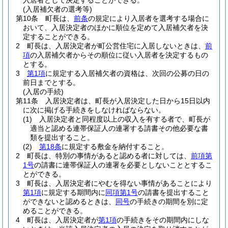
入居者として決定することができる。
(入居補欠者の選考等)
第10条
町長は、
前条
の規定により入居者を選考する場合に
おいて、入居決定者のほかに順位を定めて入居補欠者を決
定することができる。
2
町長は、入居決定者が町公営住宅に入居しないときは、
前
項
の入居補欠者からその順位に従い入居者を決定するもの
とする。
3
第1項
に規定する入居補欠者の資格は、次回の公募の日の
前日までとする。
(入居の手続)
第11条
入居決定者は、町長が入居決定した日から15日以内
に次に掲げる手続きをしなければならない。
(1)
入居決定者と同程度以上の収入を有する者で、町長が
適当と認める連帯保証人の連署する請書その他必要な書
類を提出すること。
(2)
第18条
に規定する敷金を納付すること。
2
町長は、特別の事情があると認める者に対しては、
前項第
1号
の請書に連帯保証人の連署を必要としないこととするこ
とができる。
3
町長は、入居決定者にやむを得ない事情があることにより
第1項
に規定する期間内に
同項第1号
の請書を提出すること
ができないと認めるときは、
同号
の手続きの期間を別に定
めることができる。
4
町長は、入居決定者が
第1項
の手続きをその期間内にしな