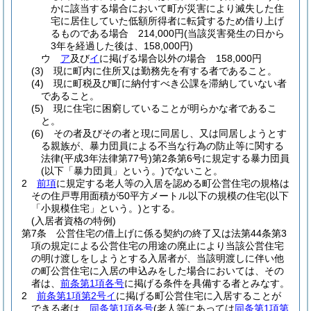
かに該当する場合において町が災害により滅失した住
宅に居住していた低額所得者に転貸するため借り上げ
るものである場合 214,000円
(当該災害発生の日から
3年を経過した後は、158,000円)
ウ
ア
及び
イ
に掲げる場合以外の場合 158,000円
(3)
現に町内に住所又は勤務先を有する者であること。
(4)
現に町税及び町に納付すべき公課を滞納していない者
であること。
(5)
現に住宅に困窮していることが明らかな者であるこ
と。
(6)
その者及びその者と現に同居し、又は同居しようとす
る親族が、暴力団員による不当な行為の防止等に関する
法律
(平成3年法律第77号)
第2条第6号に規定する暴力団員
(以下「暴力団員」という。)
でないこと。
2
前項
に規定する老人等の入居を認める町公営住宅の規格は
その住戸専用面積が50平方メートル以下の規模の住宅
(以下
「小規模住宅」という。)
とする。
(入居者資格の特例)
第7条
公営住宅の借上げに係る契約の終了又は法第44条第3
項の規定による公営住宅の用途の廃止により当該公営住宅
の明け渡しをしようとする入居者が、当該明渡しに伴い他
の町公営住宅に入居の申込みをした場合においては、その
者は、
前条第1項各号
に掲げる条件を具備する者とみなす。
2
前条第1項第2号イ
に掲げる町公営住宅に入居することが
できる者は、
同条第1項各号
(老人等にあっては
同条第1項第