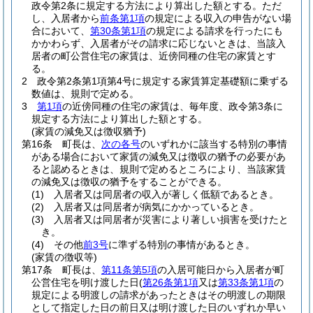
政令第2条に規定する方法により算出した額とする。
ただ
し、入居者から
前条第1項
の規定による収入の申告がない場
合において、
第30条第1項
の規定による請求を行ったにも
かかわらず、入居者がその請求に応じないときは、当該入
居者の町公営住宅の家賃は、近傍同種の住宅の家賃とす
る。
2
政令第2条第1項第4号に規定する家賃算定基礎額に乗ずる
数値は、規則で定める。
3
第1項
の近傍同種の住宅の家賃は、毎年度、政令第3条に
規定する方法により算出した額とする。
(家賃の減免又は徴収猶予)
第16条
町長は、
次の各号
のいずれかに該当する特別の事情
がある場合において家賃の減免又は徴収の猶予の必要があ
ると認めるときは、規則で定めるところにより、当該家賃
の減免又は徴収の猶予をすることができる。
(1)
入居者又は同居者の収入が著しく低額であるとき。
(2)
入居者又は同居者が病気にかかっているとき。
(3)
入居者又は同居者が災害により著しい損害を受けたと
き。
(4)
その他
前3号
に準ずる特別の事情があるとき。
(家賃の徴収等)
第17条
町長は、
第11条第5項
の入居可能日から入居者が町
公営住宅を明け渡した日
(
第26条第1項
又は
第33条第1項
の
規定による明渡しの請求があったときはその明渡しの期限
として指定した日の前日又は明け渡した日のいずれか早い