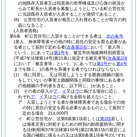
の他既存入居者又は同居者の世帯構成及び心身の状況か
らみて町長が入居者を募集しようとしている町公営住宅
に当該既存入居者が入居することが適切であること。
(8)
公営住宅の入居者が相互に入れ替わることが双方の利
益になること。
(入居者資格)
第6条
町公営住宅に入居することができる者は、
次の各号
(老人、身体障害者その他の特に居住の安定を図る必要があ
る者として規則で定める者
(
次条第2項
において「老人等」
という。)
にあっては
第1号
を、被災市街地復興特別措置法
(平成7年法律第14号)
第21条に規定する被災者等
(
次条第2項
において「被災者等」という。)
にあっては
第1号
から
第4号
までを除く。)
の条件を具備する者でなければならない。
(1)
現に同居し、又は同居しようとする親族
(婚姻の届出
をしていないが事実上婚姻関係と同様の事情にある者そ
の他婚姻の予約者を含む。以下同じ。)
があること。
(2)
その者の収入が
ア
、
イ
又は
ウ
に掲げる場合に応じ、そ
れぞれ
ア
、
イ
又は
ウ
に掲げる金額を超えないこと。
ア
入居しようとする者が身体障害者である場合その他
の特に居住の安定を図る必要があるものとして規則で
定める場合 214,000円
イ
町公営住宅が、法第8条第1項若しくは
第3項
若しく
は激甚災害に対処するための特別の財政援助等に関す
る法律
(昭和37年法律第150号)
第22条第1項の規定によ
る国の補助に係るもの又は法第8条第1項各号のいずれ