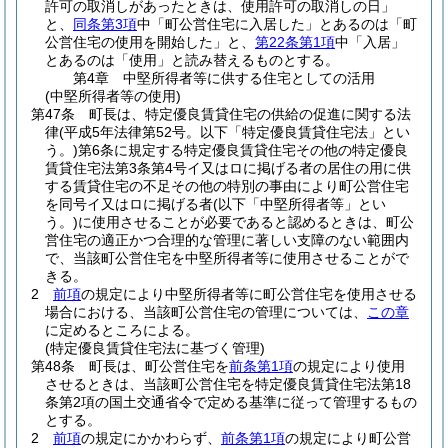
許可の取消しがあったときは、使用許可の取消しの日」
と、
同条第3項
中「町公営住宅に入居した」とあるのは「町
公営住宅の使用を開始した」と、
第22条第1項
中「入居」
とあるのは「使用」と読み替えるものとする。
第4章
中堅所得者等に供する住宅としての活用
(中堅所得者等の使用)
第47条
町長は、特定優良賃貸住宅の供給の促進に関する法
律
(平成5年法律第52号。以下「特定優良賃貸住宅法」とい
う。)
第6条に規定する特定優良賃貸住宅その他の特定優良
賃貸住宅法第3条第4号イ又はロに掲げる者の居住の用に供
する賃貸住宅の不足その他の特別の事由により町公営住宅
を同号イ又はロに掲げる者
(以下「中堅所得者等」とい
う。)
に使用させることが必要であると認めるときは、町公
営住宅の適正かつ合理的な管理に著しい支障のない範囲内
で、当該町公営住宅を中堅所得者等に使用させることがで
きる。
2
前項
の規定により中堅所得者等に町公営住宅を使用させる
場合における、当該町公営住宅の管理については、
この章
に定めるところによる。
(特定優良賃貸住宅法に基づく管理)
第48条
町長は、町公営住宅を
前条第1項
の規定により使用
させるときは、当該町公営住宅を特定優良賃貸住宅法第18
条第2項の国土交通省令で定める基準に従って管理するもの
とする。
2
前項
の規定にかかわらず、
前条第1項
の規定により町公営