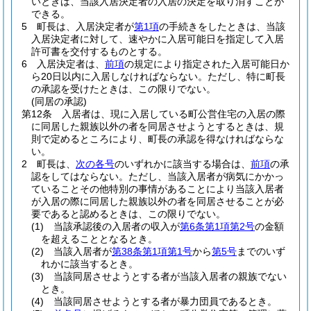
いときは、当該入居決定者の入居の決定を取り消すことが
できる。
5
町長は、入居決定者が
第1項
の手続きをしたときは、当該
入居決定者に対して、速やかに入居可能日を指定して入居
許可書を交付するものとする。
6
入居決定者は、
前項
の規定により指定された入居可能日か
ら20日以内に入居しなければならない。
ただし、特に町長
の承認を受けたときは、この限りでない。
(同居の承認)
第12条
入居者は、現に入居している町公営住宅の入居の際
に同居した親族以外の者を同居させようとするときは、規
則で定めるところにより、町長の承認を得なければならな
い。
2
町長は、
次の各号
のいずれかに該当する場合は、
前項
の承
認をしてはならない。
ただし、当該入居者が病気にかかっ
ていることその他特別の事情があることにより当該入居者
が入居の際に同居した親族以外の者を同居させることが必
要であると認めるときは、この限りでない。
(1)
当該承認後の入居者の収入が
第6条第1項第2号
の金額
を超えることとなるとき。
(2)
当該入居者が
第38条第1項第1号
から
第5号
までのいず
れかに該当するとき。
(3)
当該同居させようとする者が当該入居者の親族でない
とき。
(4)
当該同居させようとする者が暴力団員であるとき。