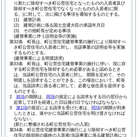
り新たに除却すべき町公営住宅となったものの入居者及び
除却すべき町公営住宅でなくなったものの入居者)
に限
る。)
に対して、次に掲げる事項を通知するものとする。
(1)
建替計画
(2)
建替計画に係る国土交通大臣の承認年月日
(3)
その他町長が定める事項
(建替事業に伴う説明会等の実施)
第32条
町長は、町公営住宅建替事業の施行により除却すべ
き町公営住宅の入居者に対し、当該事業の説明会等を実施
するものとする。
(建替事業による明渡請求)
第33条
町長は、町公営住宅建替事業の施行に伴い、現に存
する町公営住宅を除却するため必要があると認めるとき
は、当該町公営住宅の入居者に対し、期限を定めて、その
明渡しを請求することができる。
この場合において、町長
は、当該請求に係る者に対して、必要な仮住居を提供する
ものとする。
2
前項
の期限は、
同項
の規定による請求をする日の翌日から
起算して3月を経過した日以後の日でなければならない。
3
第1項
の規定による請求を受けた者は、
同項
の期限が到来
したときは、速やかに当該町公営住宅を明け渡さなければ
ならない。
(新たに整備される町公営住宅への入居)
第34条
町公営住宅建替事業の施行により除却すべき町公営
住宅の除却前の最終の入居者
(当該事業に係る建替計画につ