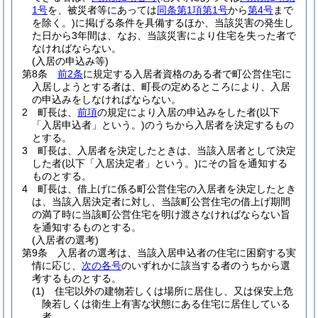
1号
を、被災者等にあっては
同条第1項第1号
から
第4号
まで
を除く。)
に掲げる条件を具備するほか、当該災害の発生し
た日から3年間は、なお、当該災害により住宅を失った者で
なければならない。
(入居の申込み等)
第8条
前2条
に規定する入居者資格のある者で町公営住宅に
入居しようとする者は、町長の定めるところにより、入居
の申込みをしなければならない。
2
町長は、
前項
の規定により入居の申込みをした者
(以下
「入居申込者」という。)
のうちから入居者を決定するもの
とする。
3
町長は、入居者を決定したときは、当該入居者として決定
した者
(以下「入居決定者」という。)
にその旨を通知する
ものとする。
4
町長は、借上げに係る町公営住宅の入居者を決定したとき
は、当該入居決定者に対し、当該町公営住宅の借上げ期間
の満了時に当該町公営住宅を明け渡さなければならない旨
を通知するものとする。
(入居者の選考)
第9条
入居者の選考は、当該入居申込者の住宅に困窮する実
情に応じ、
次の各号
のいずれかに該当する者のうちから選
考するものとする。
(1)
住宅以外の建物若しくは場所に居住し、又は保安上危
険若しくは衛生上有害な状態にある住宅に居住している
者