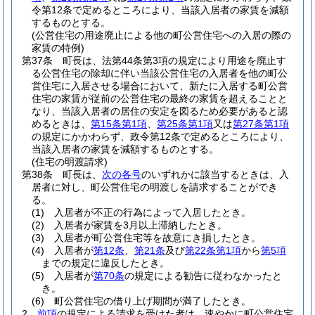
令第12条で定めるところにより、当該入居者の家賃を減額
するものとする。
(公営住宅の用途廃止による他の町公営住宅への入居の際の
家賃の特例)
第37条
町長は、法第44条第3項の規定により用途を廃止す
る公営住宅の除却に伴い当該公営住宅の入居者を他の町公
営住宅に入居させる場合において、新たに入居する町公営
住宅の家賃が従前の公営住宅の最終の家賃を超えることと
なり、当該入居者の居住の安定を図るため必要があると認
めるときは、
第15条第1項
、
第25条第1項
又は
第27条第1項
の規定にかかわらず、政令第12条で定めるところにより、
当該入居者の家賃を減額するものとする。
(住宅の明渡請求)
第38条
町長は、
次の各号
のいずれかに該当するときは、入
居者に対し、町公営住宅の明渡しを請求することができ
る。
(1)
入居者が不正の行為によって入居したとき。
(2)
入居者が家賃を3月以上滞納したとき。
(3)
入居者が町公営住宅等を故意にき損したとき。
(4)
入居者が
第12条
、
第21条
及び
第22条第1項
から
第5項
までの規定に違反したとき。
(5)
入居者が
第70条
の規定による勧告に従わなかったと
き。
(6)
町公営住宅の借り上げ期間が満了したとき。
2
前項
の規定による請求を受けた者は、速やかに町公営住宅