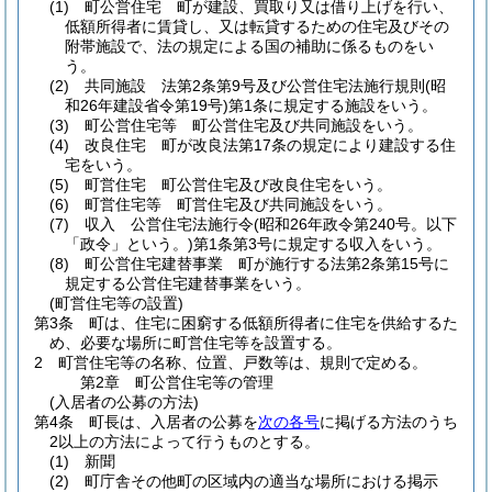
(1)
町公営住宅 町が建設、買取り又は借り上げを行い、
低額所得者に賃貸し、又は転貸するための住宅及びその
附帯施設で、法の規定による国の補助に係るものをい
う。
(2)
共同施設 法第2条第9号及び公営住宅法施行規則
(昭
和26年建設省令第19号)
第1条に規定する施設をいう。
(3)
町公営住宅等 町公営住宅及び共同施設をいう。
(4)
改良住宅 町が改良法第17条の規定により建設する住
宅をいう。
(5)
町営住宅 町公営住宅及び改良住宅をいう。
(6)
町営住宅等 町営住宅及び共同施設をいう。
(7)
収入 公営住宅法施行令
(昭和26年政令第240号。以下
「政令」という。)
第1条第3号に規定する収入をいう。
(8)
町公営住宅建替事業 町が施行する法第2条第15号に
規定する公営住宅建替事業をいう。
(町営住宅等の設置)
第3条
町は、住宅に困窮する低額所得者に住宅を供給するた
め、必要な場所に町営住宅等を設置する。
2
町営住宅等の名称、位置、戸数等は、規則で定める。
第2章
町公営住宅等の管理
(入居者の公募の方法)
第4条
町長は、入居者の公募を
次の各号
に掲げる方法のうち
2以上の方法によって行うものとする。
(1)
新聞
(2)
町庁舎その他町の区域内の適当な場所における掲示