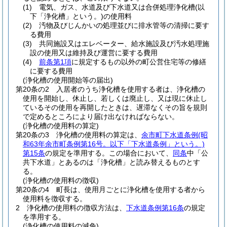
(1)
電気、ガス、水道及び下水道又は合併処理浄化槽
(以
下「浄化槽」という。)
の使用料
(2)
汚物及びじんかいの処理並びに排水管等の清掃に要す
る費用
(3)
共同施設又はエレベーター、給水施設及び汚水処理施
設の使用又は維持及び運営に要する費用
(4)
前条第1項
に規定するもの以外の町公営住宅等の修繕
に要する費用
(浄化槽の使用開始等の届出)
第20条の2
入居者のうち浄化槽を使用する者は、浄化槽の
使用を開始し、休止し、若しくは廃止し、又は現に休止し
ているその使用を再開したときは、遅滞なくその旨を規則
で定めるところにより届け出なければならない。
(浄化槽の使用料の算定)
第20条の3
浄化槽の使用料の算定は、
余市町下水道条例
(昭
和63年余市町条例第16号。以下「下水道条例」という。)
第15条
の規定を準用する。
この場合において、
同条
中「公
共下水道」とあるのは「浄化槽」と読み替えるものとす
る。
(浄化槽の使用料の徴収)
第20条の4
町長は、使用月ごとに浄化槽を使用する者から
使用料を徴収する。
2
浄化槽の使用料の徴収方法は、
下水道条例第16条
の規定
を準用する。
(浄化槽の使用料の減免)