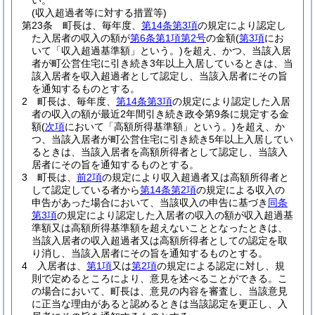
い。
(収入超過者等に対する措置等)
第23条
町長は、毎年度、
第14条第3項
の規定により認定し
た入居者の収入の額が
第6条第1項第2号
の金額
(
第3項
にお
いて「収入超過基準額」という。)
を超え、かつ、当該入居
者が町公営住宅に引き続き3年以上入居しているときは、当
該入居者を収入超過者として認定し、当該入居者にその旨
を通知するものとする。
2
町長は、毎年度、
第14条第3項
の規定により認定した入居
者の収入の額が最近2年間引き続き政令第9条に規定する金
額
(
次項
において「高額所得基準額」という。)
を超え、か
つ、当該入居者が町公営住宅に引き続き5年以上入居してい
るときは、当該入居者を高額所得者として認定し、当該入
居者にその旨を通知するものとする。
3
町長は、
前2項
の規定により収入超過者又は高額所得者と
して認定している者から
第14条第2項
の規定による収入の
申告があった場合において、当該収入の申告に基づき
同条
第3項
の規定により認定した入居者の収入の額が収入超過基
準額又は高額所得基準額を超えないこととなったときは、
当該入居者の収入超過者又は高額所得者としての認定を取
り消し、当該入居者にその旨を通知するものとする。
4
入居者は、
第1項
又は
第2項
の規定による認定に対し、規
則で定めるところにより、意見を述べることができる。
こ
の場合において、町長は、意見の内容を審査し、当該意見
に正当な理由があると認めるときは当該認定を更正し、入