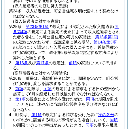
居者にその旨を通知するものとする。
(収入超過者の明渡し努力義務)
第24条
収入超過者は、町公営住宅を明け渡すよう努めなけ
ればならない。
(収入超過者に対する家賃)
第25条
第23条第1項
の規定により認定された収入超過者
(
同
条第4項
の規定による認定の更正によって収入超過者とされ
た者を含む。)
の町公営住宅の毎月の家賃は、
第15条第1項
の規定にかかわらず、当該認定に係る期間、
第14条第3項
の規定により認定した入居者の収入に基づき、近傍同種の
住宅の家賃以下で、政令第8条第2項に規定する方法により
算出した額とする。
2
第16条
及び
第17条
の規定は、
前項
の家賃について準用す
る。
(高額所得者に対する明渡請求)
第26条
町長は、高額所得者に対し、期限を定めて、町公営
住宅の明け渡しを請求することができる。
2
前項
の期限は、
同項
の規定による請求をする日の翌日から
起算して6月を経過した日以後の日でなければならない。
3
第1項
の規定による請求を受けた者は、
同項
の期限が到来
したときは、速やかに当該町公営住宅を明け渡さなければ
ならない。
4
町長は、
第1項
の規定による請求を受けた者に
次の各号
の
いずれかに該当する特別の事情がある場合において、
同項
の期限までにその申出があったときは、
同項
の期限を延長