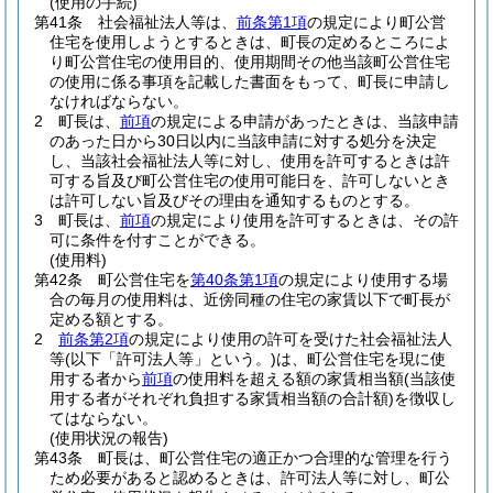
(使用の手続)
第41条
社会福祉法人等は、
前条第1項
の規定により町公営
住宅を使用しようとするときは、町長の定めるところによ
り町公営住宅の使用目的、使用期間その他当該町公営住宅
の使用に係る事項を記載した書面をもって、町長に申請し
なければならない。
2
町長は、
前項
の規定による申請があったときは、当該申請
のあった日から30日以内に当該申請に対する処分を決定
し、当該社会福祉法人等に対し、使用を許可するときは許
可する旨及び町公営住宅の使用可能日を、許可しないとき
は許可しない旨及びその理由を通知するものとする。
3
町長は、
前項
の規定により使用を許可するときは、その許
可に条件を付すことができる。
(使用料)
第42条
町公営住宅を
第40条第1項
の規定により使用する場
合の毎月の使用料は、近傍同種の住宅の家賃以下で町長が
定める額とする。
2
前条第2項
の規定により使用の許可を受けた社会福祉法人
等
(以下「許可法人等」という。)
は、町公営住宅を現に使
用する者から
前項
の使用料を超える額の家賃相当額
(当該使
用する者がそれぞれ負担する家賃相当額の合計額)
を徴収し
てはならない。
(使用状況の報告)
第43条
町長は、町公営住宅の適正かつ合理的な管理を行う
ため必要があると認めるときは、許可法人等に対し、町公