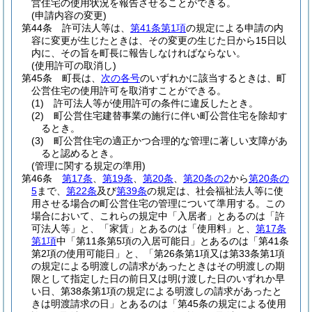
営住宅の使用状況を報告させることができる。
(申請内容の変更)
第44条
許可法人等は、
第41条第1項
の規定による申請の内
容に変更が生じたときは、その変更の生じた日から15日以
内に、その旨を町長に報告しなければならない。
(使用許可の取消し)
第45条
町長は、
次の各号
のいずれかに該当するときは、町
公営住宅の使用許可を取消すことができる。
(1)
許可法人等が使用許可の条件に違反したとき。
(2)
町公営住宅建替事業の施行に伴い町公営住宅を除却す
るとき。
(3)
町公営住宅の適正かつ合理的な管理に著しい支障があ
ると認めるとき。
(管理に関する規定の準用)
第46条
第17条
、
第19条
、
第20条
、
第20条の2
から
第20条の
5
まで、
第22条
及び
第39条
の規定は、社会福祉法人等に使
用させる場合の町公営住宅の管理について準用する。
この
場合において、これらの規定中「入居者」とあるのは「許
可法人等」と、「家賃」とあるのは「使用料」と、
第17条
第1項
中「第11条第5項の入居可能日」とあるのは「第41条
第2項の使用可能日」と、「第26条第1項又は第33条第1項
の規定による明渡しの請求があったときはその明渡しの期
限として指定した日の前日又は明け渡した日のいずれか早
い日、第38条第1項の規定による明渡しの請求があったと
きは明渡請求の日」とあるのは「第45条の規定による使用