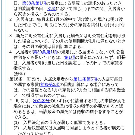
日、
第38条第1項
の規定による明渡しの請求のあったとき
は明渡請求の日。
次項
において同じ。)
までの間、入居者か
ら家賃を徴収するものとする。
2
入居者は、毎月末日
(月の途中で明け渡した場合は明け渡
した日)
までに、町長にその月分の家賃を納付しなければな
らない。
3
新たに町公営住宅に入居した場合又は町公営住宅を明け渡
した場合において、その月の使用期間が1月に満たないとき
は、その月の家賃は日割計算による。
4
入居者が
第39条第1項
の規定による届出をしないで町公営
住宅を立ち退いたときは、
第1項
の規定にかかわらず、町長
は、入居者が明け渡した日を認定し、その日までの家賃を
徴収する。
(敷金)
第18条
町長は、入居決定者から
第11条第5項
の入居可能日
の属する家賃
(
前条第3項
の日割計算による場合にあって
は、その基礎となる1月の家賃)
の2月分に相当する額を敷金
として徴収するものとする。
2
町長は、
次の各号
のいずれかに該当する特別の事情がある
場合において敷金の減免又は徴収の猶予の必要があると認
めるときは、当該敷金の減免又は徴収の猶予をすることが
できる。
(1)
入居決定者の収入が著しく低額であるとき。
(2)
入居決定者又は入居時に同居しようとする者が病気に
かかっているとき。