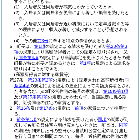
することができる。
(1)
入居者又は同居者が病気にかかっているとき。
(2)
入居者又は同居者が災害により著しい損害を受けたと
き。
(3)
入居者又は同居者が近い将来において定年退職する等
の理由により、収入が著しく減少することが予想される
とき。
(4)
その他
前3号
に準ずる特別の事情があるとき。
5
町長は、
第1項
の規定による請求を受けた者が
第23条第3
項
の規定により高額所得者としての認定を取り消され、又
は
同条第4項
の規定により当該認定を更正されたときその他
町長が特に必要と認めるときは、
第1項
の規定による請求を
取り消すことができる。
(高額所得者に対する家賃等)
第27条
第23条第2項
の規定により認定された高額所得者
(
同
条第4項
の規定による認定の更正によって高額所得者とされ
た者を含む。)
の町公営住宅の毎月の家賃は、
第15条第1項
及び
第25条第1項
の規定にかかわらず、当該認定に係る期
間、近傍同種の住宅の家賃とする。
2
第16条
及び
第17条
の規定は、
前項
の家賃について準用す
る。
3
前条第1項
の規定による請求を受けた者が
同項
の期限が到
来しても町公営住宅を明け渡さないときは、町長は、
同項
の期限が到来した日の翌日から当該町公営住宅の明け渡し
を行う日までの期間について、毎月、近傍同種の住宅の家