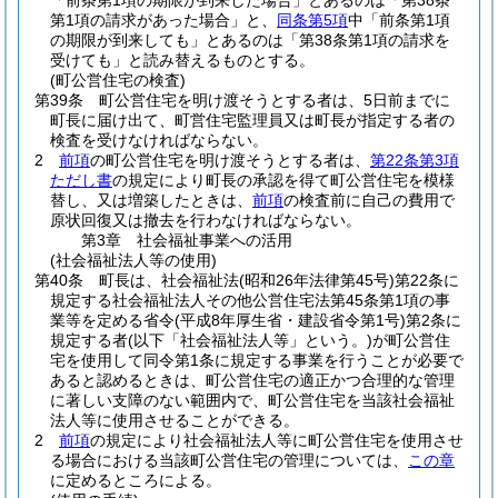
「前条第1項の期限が到来した場合」とあるのは「第38条
第1項の請求があった場合」と、
同条第5項
中「前条第1項
の期限が到来しても」とあるのは「第38条第1項の請求を
受けても」と読み替えるものとする。
(町公営住宅の検査)
第39条
町公営住宅を明け渡そうとする者は、5日前までに
町長に届け出て、町営住宅監理員又は町長が指定する者の
検査を受けなければならない。
2
前項
の町公営住宅を明け渡そうとする者は、
第22条第3項
ただし書
の規定により町長の承認を得て町公営住宅を模様
替し、又は増築したときは、
前項
の検査前に自己の費用で
原状回復又は撤去を行わなければならない。
第3章
社会福祉事業への活用
(社会福祉法人等の使用)
第40条
町長は、社会福祉法
(昭和26年法律第45号)
第22条に
規定する社会福祉法人その他公営住宅法第45条第1項の事
業等を定める省令
(平成8年厚生省・建設省令第1号)
第2条に
規定する者
(以下「社会福祉法人等」という。)
が町公営住
宅を使用して同令第1条に規定する事業を行うことが必要で
あると認めるときは、町公営住宅の適正かつ合理的な管理
に著しい支障のない範囲内で、町公営住宅を当該社会福祉
法人等に使用させることができる。
2
前項
の規定により社会福祉法人等に町公営住宅を使用させ
る場合における当該町公営住宅の管理については、
この章
に定めるところによる。