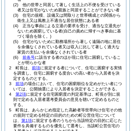
(2)
他の世帯と同居して著しく生活上の不便を受けている
者又は住宅がないため親族と同居することができない者
(3)
住宅の規模、設備又は間取りと世帯構成との関係から
衛生上又は風教上不適当な居住状態にある者
(4)
正当な事由による立退の要求を受け、適当な立退先が
ないため困窮している者
(自己の責めに帰すべき事由に基
づく場合を除く。)
(5)
住宅がないために勤務場所から著しく遠隔の地に居住
を余儀なくされている者又は収入に比して著しく過大な
家賃の支払いを余儀なくされている者
(6)
前各号
に該当する者のほか現に住宅に困窮しているこ
とが明らかな者
2
町長は、
前項
に規定する者について、住宅に困窮する実情
を調査し、住宅に困窮する度合いの高い者から入居者を決
定するものとする。
3
前項
の場合において、住宅の困窮順位を定めがたい者につ
いては、公開抽選により入居者を決定することができる。
4
第2項
に規定する住宅困窮度の判定基準は、町長が別に規
則で定める入居者選考委員会の意見を聴いて定めるものと
する。
5
町長は、あらかじめ指定した高齢者等世帯向け住宅その他
の規則で定める特定の目的のための町公営住宅について
は、
第1項
に規定する者のうちから当該特定の目的に応じた
要件を具備するものを優先して選考し、当該町公営住宅の