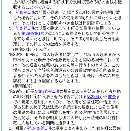
賃の額の2倍に相当する額以下で規則で定める額の金銭を徴
収することができる。
4
前条第1項
の期限が到来した場合又は町公営住宅を明け渡
した場合において、その月の使用期間が1月に満たないとき
は、その月分として徴収すべき金銭は日割計算による。
5
前条第1項
の期限が到来しても町公営住宅を使用している
者が
第39条第1項
の規定による届出をしないで町公営住宅
を立ち退いたときは、町長は、その者が明け渡した日を認
定し、その日までの金銭を徴収する。
(住宅のあっせん等)
第28条
町長は、収入超過者に対して、当該収入超過者から
申出があった場合その他必要があると認める場合において
は、他の適当な住宅のあっせん等を行うものとする。
この
場合において当該収入超過者が公共賃貸住宅等公的資金に
よる住宅への入居を希望したときは、町長は、その入居を
容易にするよう配慮するものとする。
(期間通算)
第29条
町長が
第7条第1項
の規定による申込みをした者を他
の町公営住宅に入居させた場合における
第23条
から
前条
ま
での規定の適用については、その者が公営住宅の借上げに
係る契約の終了又は法第44条第3項の規定による公営住宅
の用途の廃止により明渡しをすべき公営住宅に入居してい
た期間は、その者が明渡し後に入居した当該他の町公営住
宅に入居している期間に通算する。
2
町長が
第34条第1項
の規定による申出をした者を町公営住