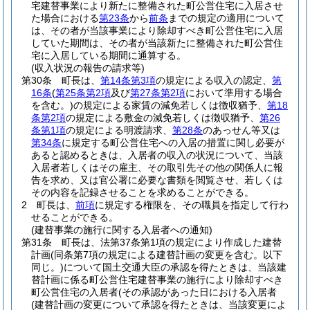
宅建替事業により新たに整備された町公営住宅に入居させ
た場合における
第23条
から
前条
までの規定の適用について
は、その者が当該事業により除却すべき町公営住宅に入居
していた期間は、その者が当該新たに整備された町公営住
宅に入居している期間に通算する。
(収入状況の報告の請求等)
第30条
町長は、
第14条第3項
の規定による収入の認定、
第
16条
(
第25条第2項
及び
第27条第2項
において準用する場合
を含む。)
の規定による家賃の減免若しくは徴収猶予、
第18
条第2項
の規定による敷金の減免若しくは徴収猶予、
第26
条第1項
の規定による明渡請求、
第28条
のあっせん等又は
第34条
に規定する町公営住宅への入居の措置に関し必要が
あると認めるときは、入居者の収入の状況について、当該
入居者若しくはその雇主、その取引先その他の関係人に報
告を求め、又は官公署に必要な書類を閲覧させ、若しくは
その内容を記録させることを求めることができる。
2
町長は、
前項
に規定する権限を、その職員を指定して行わ
せることができる。
(建替事業の施行に関する入居者への通知)
第31条
町長は、法第37条第1項の規定により作成した建替
計画
(同条第7項の規定による建替計画の変更を含む。以下
同じ。)
について国土交通大臣の承認を得たときは、当該建
替計画に係る町公営住宅建替事業の施行により除却すべき
町公営住宅の入居者
(その承認があった日における入居者
(建替計画の変更について承認を得たときは、当該変更によ