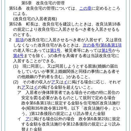
第5章
改良住宅の管理
第51条
改良住宅の管理については、
この章
に定めるところ
による。
(改良住宅の入居者資格)
第52条
町長は、改良住宅を建設したときは、改良法第18条
の規定により改良住宅に入居させるべき者を入居させるも
のとする。
2
前項
の改良住宅に入居させるべき者が入居せず、又は居住
しなくなった改良住宅があるときは、
次の各号
(
第6条第1項
の老人等にあっては
第1号
、被災者等にあっては
第1号
から
第4号
までを除く。)
の条件を具備する者は当該改良住宅に
入居することができる。
(1)
現に同居し、又は同居しようとする親族
(婚姻の届出
をしていないが事実上婚姻関係と同様の事情にある者そ
の他婚姻の予約者を含む。)
があること。
(2)
その者の収入が
ア
又は
イ
に掲げる場合に応じ、それぞ
れ
ア
又は
イ
の掲げる金額を超えないこと。
ア
入居者が身体障害者である場合その他の特に居住の
安定を図る必要があるものとして規則で定める場合
政令第6条第1項に規定する金額を住宅地区改良法施行
令
(昭和35年政令第128号。以下「改良法施行令」とい
う。)
第12条後段の規定により読み替えた金額
イ
ア
に掲げる場合以外の場合 政令第6条第2項に規定
する金額を改良法施行令第12条後段の規定により読み
替えた金額