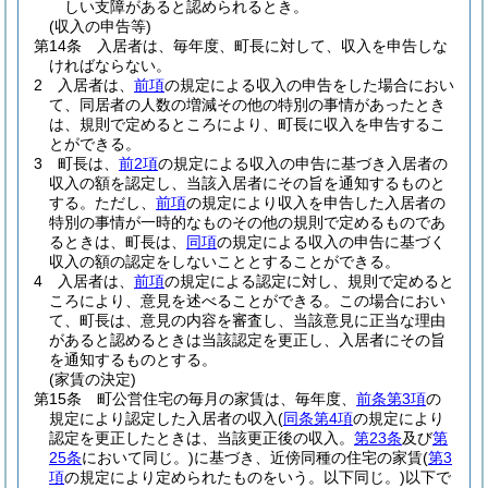
しい支障があると認められるとき。
(収入の申告等)
第14条
入居者は、毎年度、町長に対して、収入を申告しな
ければならない。
2
入居者は、
前項
の規定による収入の申告をした場合におい
て、同居者の人数の増減その他の特別の事情があったとき
は、規則で定めるところにより、町長に収入を申告するこ
とができる。
3
町長は、
前2項
の規定による収入の申告に基づき入居者の
収入の額を認定し、当該入居者にその旨を通知するものと
する。
ただし、
前項
の規定により収入を申告した入居者の
特別の事情が一時的なものその他の規則で定めるものであ
るときは、町長は、
同項
の規定による収入の申告に基づく
収入の額の認定をしないこととすることができる。
4
入居者は、
前項
の規定による認定に対し、規則で定めると
ころにより、意見を述べることができる。
この場合におい
て、町長は、意見の内容を審査し、当該意見に正当な理由
があると認めるときは当該認定を更正し、入居者にその旨
を通知するものとする。
(家賃の決定)
第15条
町公営住宅の毎月の家賃は、毎年度、
前条第3項
の
規定により認定した入居者の収入
(
同条第4項
の規定により
認定を更正したときは、当該更正後の収入。
第23条
及び
第
25条
において同じ。)
に基づき、近傍同種の住宅の家賃
(
第3
項
の規定により定められたものをいう。以下同じ。)
以下で