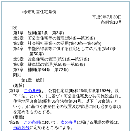
○余市町営住宅条例
平成9年7月30日
条例第18号
目次
第1章
総則
(第1条―第3条)
第2章
町公営住宅等の管理
(第4条―第39条)
第3章
社会福祉事業への活用
(第40条―第46条)
第4章
中堅所得者等に供する住宅としての活用
(第47条―
第50条)
第5章
改良住宅の管理
(第51条―第57条)
第6章
駐車場の管理
(第58条―第63条)
第7章
補則
(第64条―第72条)
附則
第1章
総則
(趣旨)
第1条
この条例
は、公営住宅法
(昭和26年法律第193号。以
下「法」という。)
に基づく町公営住宅及び共同施設並びに
住宅地区改良法
(昭和35年法律第84号。以下「改良法」と
いう。)
に基づく改良住宅の設置及び管理に関し必要な事項
を定めるものとする。
(定義)
第2条
この条例
において、
次の各号
に掲げる用語の意義は、
当該各号
に定めるところによる。