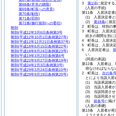
3
第1項
に規定する
第68条
(意見の聴取)
(入居の手続)
第69条
(町長への意見)
第11条
入居決定者
第70条
(勧告)
(1)
入居決定者と
第71条
(罰則)
(2)
第18条
に規定
第72条
(施行規則への委任)
2
町長は、特別の
附則
3
町長は、入居決
附則
(平成12年3月6日条例第3号
続きの期間を別に
附則
(平成12年10月1日条例第27号)
4
町長は、入居決
附則
(平成12年12月21日条例第37号)
5
町長は、入居決
附則
(平成18年6月15日条例第22号)
6
入居決定者は、
附則
(平成18年8月24日条例第23号)
い。
附則
(平成19年3月23日条例第6号
(同居の承認)
附則
(平成22年9月27日条例第19号)
第12条
入居者は、
附則
(平成24年2月3日条例第3号)
得なければならな
附則
(平成29年3月24日条例第10号)
2
町長は、
次の各
附則
(平成29年9月19日条例第20号)
とにより当該入居
(1)
当該承認後の
(2)
当該入居者が
(3)
当該同居させ
(4)
当該同居させ
(5)
前各号
に掲げ
(入居の承継)
第13条
入居者が死
ようとするときは