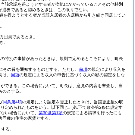
、当該承認を得ようとする者が病気にかかっていることその他特別
が必要であると認めるときは、この限りでない。
承継を得ようとする者が当該入居者の入居時から引き続き同居してい
き。
。
力団員であるとき。
き。
他の特別の事情があったときは、規則で定めるところにより、町長
にその旨を通知するものとする。
ただし、
前項
の規定により収入を
長は、
同項
の規定による収入の申告に基づく収入の額の認定をしな
とができる。
この場合において、町長は、意見の内容を審査し、当
ものとする。
入
(
同条第4項
の規定により認定を更正したときは、当該更正後の収
より定められたものをいう。以下同じ。)
以下で政令第2条に規定す
がない場合において、
第30条第1項
の規定による請求を行ったにも
傍同種の住宅の家賃とする。
とする。