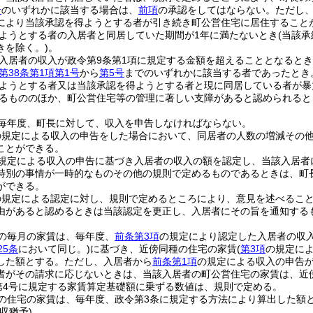
号
のいずれかに該当する場合は、
前項
の承認をしてはならない。
ただし
により当該承認を得ようとする者が引き続き町公営住宅に居住すること
ようとする者の入居者と同居していた期間が1年に満たないとき
(当該
きを除く。)
。
入居者の収入が政令第9条第1項に規定する金額を超えることとなると
第38条第1項第1号
から
第5号
までのいずれかに該当する者であったとき
ようとする者又は当該承認を得ようとする者と現に同居している者が暴
るもののほか、町公営住宅等の管理に著しい支障があると認められると
毎年度、町長に対して、収入を申告しなければならない。
の規定による収入の申告をした場合において、同居者の人数の増減その
ことができる。
規定による収入の申告に基づき入居者の収入の額を認定し、当該入居者
特別の事情が一時的なものその他の規則で定めるものであるときは、町
ができる。
の規定による認定に対し、規則で定めるところにより、意見を述べるこ
由があると認めるときは当該認定を更正し、入居者にその旨を通知する
の毎月の家賃は、毎年度、
前条第3項
の規定により認定した入居者の収
25条
において同じ。)
に基づき、近傍同種の住宅の家賃
(
第3項
の規定に
した額とする。
ただし、入居者から
前条第1項
の規定による収入の申告
者がその請求に応じないときは、当該入居者の町公営住宅の家賃は、近
第4号に規定する家賃算定基礎額に乗ずる数値は、規則で定める。
の住宅の家賃は、毎年度、政令第3条に規定する方法により算出した額
収猶予)