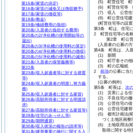
(5)
町営住宅 町
第15条
(家賃の決定)
(6)
町営住宅等 
第16条
(家賃の減免又は徴収猶予)
(7)
収入 公営住
第17条
(家賃の徴収等)
(8)
町公営住宅建
第18条
(敷金)
(町営住宅等の設置
第19条
(修繕費用の負担)
第3条
町は、住宅
第20条
(入居者の負担する費用)
2
町営住宅等の名
第20条の2
(浄化槽の使用開始等の
第2章
町公
届出)
(入居者の公募の方
第20条の3
(浄化槽の使用料の算定)
第4条
町長は、入
第20条の4
(浄化槽の使用料の徴収)
(1)
新聞
第20条の5
(浄化槽の使用料の減免)
(2)
町庁舎その他
第21条
(入居者の保管義務等)
(3)
町の広報紙
第22条
2
前項
の公募に当
第23条
(収入超過者等に対する措置
する。
等)
(公募の例外)
第24条
(収入超過者の明渡し努力義
第5条
町長は、
次
務)
(1)
災害による住
第25条
(収入超過者に対する家賃)
(2)
不良住宅の撤
第26条
(高額所得者に対する明渡請
(3)
公営住宅の借
求)
(4)
公営住宅建替
第27条
(高額所得者に対する家賃等)
(5)
都市計画法
(
第28条
(住宅のあっせん等)
づく土地区画整
第29条
(期間通算)
(6)
土地収用法
(
第30条
(収入状況の報告の請求等)
取得に関する特
第31条
(建替事業の施行に関する入