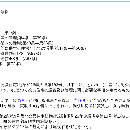
宅条例
条―第3条)
宅等の管理
(第4条―第39条)
事業への活用
(第40条―第46条)
者等に供する住宅としての活用
(第47条―第50条)
の管理
(第51条―第57条)
管理
(第58条―第63条)
4条―第72条)
、公営住宅法
(昭和26年法律第193号。以下「法」という。)
に基づく町公
いう。)
に基づく改良住宅の設置及び管理に関し必要な事項を定めるもの
おいて、
次の各号
に掲げる用語の意義は、
当該各号
に定めるところによ
町が建設、買取り又は借り上げを行い、低額所得者に賃貸し、又は転貸
。
第2条第9号及び公営住宅法施行規則
(昭和26年建設省令第19号)
第1条に
 町公営住宅及び共同施設をいう。
が改良法第17条の規定により建設する住宅をいう。