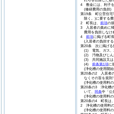
れらを控除した額
4
敷金には、利子
(修繕費用の負担)
第19条
町公営住宅
除く。)
に要する費
2
町長は、
前項
の
3
入居者の責めに
費用を負担しなけ
4
前項
に掲げる町
(入居者の負担する
第20条
次に掲げる
(1)
電気、ガス、
(2)
汚物及びじん
(3)
共同施設又は
(4)
前条第1項
に
(浄化槽の使用開始
第20条の2
入居者
なくその旨を規則
(浄化槽の使用料の
第20条の3
浄化槽
いて、
同条
中「公
(浄化槽の使用料の
第20条の4
町長は
2
浄化槽の使用料
(浄化槽の使用料の