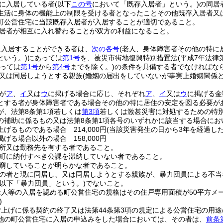
に入居している者
(以下
この号
において「既存入居者」という。)
の同居
生活に身体の機能上の制限を受ける者となったことその他既存入居者又
町公営住宅に当該既存入居者が入居することが適切であること。
居者が相互に入れ替わることが双方の利益になること。
に入居することができる者は、
次の各号
(老人、身体障害者その他の特に
という。)
にあっては
第1号
を、被災市街地復興特別措置法
(平成7年法律第
っては
第1号
から
第4号
までを除く。)
の条件を具備する者でなければな
又は同居しようとする親族
(婚姻の届出をしていないが事実上婚姻関係
が
ア
、
イ
又は
ウ
に掲げる場合に応じ、それぞれ
ア
、
イ
又は
ウ
に掲げる金
とする者が身体障害者である場合その他の特に居住の安定を図る必要がある
が、法第8条第1項若しくは
第3項
若しくは激甚災害に対処するための特
の補助に係るもの又は法第8条第1項各号のいずれかに該当する場合に
げるものである場合 214,000円
(当該災害発生の日から3年を経過した後は
掲げる場合以外の場合 158,000円
所又は勤務先を有する者であること。
町に納付すべき公課を滞納していない者であること。
窮していることが明らかな者であること。
の者と現に同居し、又は同居しようとする親族が、暴力団員による不当
(以下「暴力団員」という。)
でないこと。
老人等の入居を認める町公営住宅の規格はその住戸専用面積が50平方メ
)
借上げに係る契約の終了又は法第44条第3項の規定による公営住宅の用
他の町公営住宅に入居の申込みをした場合においては、その者は、
前条