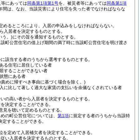
人等にあっては
同条第1項第1号
を、被災者等にあっては
同条第1項
年間は、なお、当該災害により住宅を失った者でなければならな
定めるところにより、入居の申込みをしなければならない。
ら入居者を決定するものとする。
いう。)
にその旨を通知するものとする。
当該町公営住宅の借上げ期間の満了時に当該町公営住宅を明け渡さ
かに該当する者のうちから選考するものとする。
ある住宅に居住している者
居することができない者
状態にある者
の責めに帰すべき事由に基づく場合を除く。)
入に比して著しく過大な家賃の支払いを余儀なくされている者
合いの高い者から入居者を決定するものとする。
者を決定することができる。
意見を聴いて定めるものとする。
ための町公営住宅については、
第1項
に規定する者のうちから当該特
決定することができる。
位を定めて入居補欠者を決定することができる。
に従い入居者を決定するものとする。