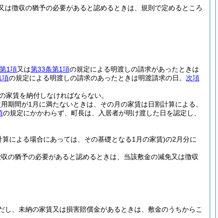
又は徴収の猶予の必要があると認めるときは、規則で定めるところ
条第1項
又は
第33条第1項
の規定による明渡しの請求があったときは
1項
の規定による明渡しの請求のあったときは明渡請求の日。
次項
の家賃を納付しなければならない。
用期間が1月に満たないときは、その月の家賃は日割計算による。
項
の規定にかかわらず、町長は、入居者が明け渡した日を認定し、
計算による場合にあっては、その基礎となる1月の家賃)
の2月分に
徴収の猶予の必要があると認めるときは、当該敷金の減免又は徴収
だし、未納の家賃又は損害賠償金があるときは、敷金のうちからこ