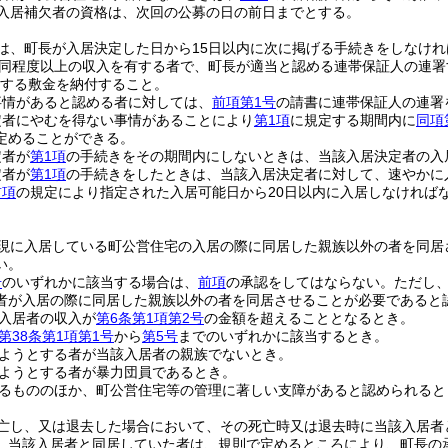
入居補欠者の資格は、次回の公募の日の前日までとする。
は、町長が入居決定した日から15日以内に次に掲げる手続きをしなけれ
同程度以上の収入を有する者で、町長が適当と認める連帯保証人の連署
する敷金を納付すること。
事情があると認める者に対しては、
前項第1号
の請書に連帯保証人の連署
定者にやむを得ない事情があることにより
第1項
に規定する期間内に
同項
定めることができる。
定者が
第1項
の手続きをその期間内にしないときは、当該入居決定者の入
定者が
第1項
の手続きをしたときは、当該入居決定者に対して、速やかに
前項
の規定により指定された入居可能日から20日以内に入居しなければ
現に入居している町公営住宅の入居の際に同居した親族以外の者を同居
い。
号
のいずれかに該当する場合は、
前項
の承認をしてはならない。
ただし
者が入居の際に同居した親族以外の者を同居させることが必要であると
入居者の収入が
第6条第1項第2号
の金額を超えることとなるとき。
第38条第1項第1号
から
第5号
までのいずれかに該当するとき。
ようとする者が当該入居者の親族でないとき。
ようとする者が暴力団員であるとき。
るもののほか、町公営住宅等の管理に著しい支障があると認められると
亡し、又は退去した場合において、その死亡時又は退去時に当該入居者
、当該入居者と同居していた者は、規則で定めるところにより、町長の