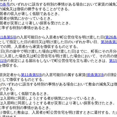
の各号
のいずれかに該当する特別の事情がある場合において家賃の減免
の減免又は徴収の猶予をすることができる。
居者の収入が著しく低額であるとき。
居者が病気にかかっているとき。
居者が災害により著しい損害を受けたとき。
に準ずる特別の事情があるとき。
11条第5項
の入居可能日から入居者が町公営住宅を明け渡した日
(
第26
として指定した日の前日又は明け渡した日のいずれか早い日、
第38条第
での間、入居者から家賃を徴収するものとする。
末日
(月の途中で明け渡した場合は明け渡した日)
までに、町長にその月分
宅に入居した場合又は町公営住宅を明け渡した場合において、その月の使
第1項
の規定による届出をしないで町公営住宅を立ち退いたときは、
第1
を徴収する。
居決定者から
第11条第5項
の入居可能日の属する家賃
(
前条第3項
の日割
として徴収するものとする。
号
のいずれかに該当する特別の事情がある場合において敷金の減免又は
ができる。
収入が著しく低額であるとき。
は入居時に同居しようとする者が病気にかかっているとき。
は入居時に同居しようとする者が災害により著しい損害を受けたとき。
に準ずる特別の事情があるとき。
り徴収した敷金は、入居者が町公営住宅を明け渡すときに還付する。
た