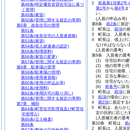
2
前条第1項第2号
第48条
(特定優良賃貸住宅法に基づ
第1号
から
第4号
ま
く管理)
い。
第49条
(家賃)
(入居の申込み等)
第50条
(管理に関する規定の準用)
第8条
前2条
に規定
第5章
改良住宅の管理
2
町長は、
前項
の
第51条
3
町長は、入居者
第52条
(改良住宅の入居者資格)
4
町長は、借上げ
第53条
(家賃)
なければならない
第54条
(収入超過者の認定)
(入居者の選考)
第55条
(割増賃料)
第9条
入居者の選
第56条
(家賃の変更)
(1)
住宅以外の建
第57条
(管理に関する規定の準用)
(2)
他の世帯と同
第6章
駐車場の管理
(3)
住宅の規模、
第58条
(駐車場の管理)
(4)
正当な事由に
第59条
(使用者資格)
(5)
住宅がないた
第60条
(使用の申込み等)
(6)
前各号
に該当
第61条
(使用料)
2
町長は、
前項
に
第62条
(使用許可の取り消し)
3
前項
の場合にお
第63条
(管理に関する規定の準用)
4
第2項
に規定する
第7章
補則
5
町長は、あらか
第64条
(町営住宅監理員及び町営住
定の目的に応じた
宅管理人)
(入居補欠者の選考
第65条
(立入検査)
第10条
町長は、
前
第66条
2
町長は、入居決
第67条
(敷地の目的外使用)