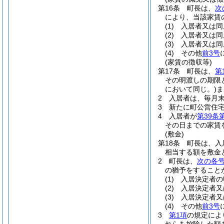
第16条
町長は、
次
により、当該家賃
(1)
入居者又は同
(2)
入居者又は同
(3)
入居者又は同
(4)
その他
前3号
(家賃の徴収等)
第17条
町長は、
第
その明渡しの期限
において同じ。)
ま
2
入居者は、毎月
3
新たに町公営住
4
入居者が
第39条
その日までの家賃
(敷金)
第18条
町長は、入
相当する額を敷金
2
町長は、
次の各
の猶予をすること
(1)
入居決定者の
(2)
入居決定者又
(3)
入居決定者又
(4)
その他
前3号
3
第1項
の規定によ