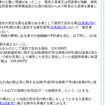
者の人数に増減があったこと、既存入居者又は同居者が加齢、病気
は同居者の世帯構成及び心身の状況からみて町長が入居者を募集し
居住の安定を図る必要がある者として規則で定める者
(
次条第2項
に
14号)
第21条に規定する被災者等
(
次条第2項
において「被災者
らない。
と同様の事情にある者その他婚姻の予約者を含む。以下同じ。)
があ
額を超えないこと。
ものとして規則で定める場合 214,000円
別の財政援助等に関する法律
(昭和37年法律第150号)
第22条第1項の
おいて町が災害により滅失した住宅に居住していた低額所得者に転貸
、158,000円)
な行為の防止等に関する法律
(平成3年法律第77号)
第2条第6号に規
ートル以下の規模の住宅
(以下「小規模住宅」という。)
とする。
途の廃止により当該公営住宅の明け渡しをしようとする入居者が、
第1項各号
に掲げる条件を具備する者とみなす。