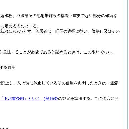
び給水栓、点滅器その他附帯施設の構造上重要でない部分の修繕を
別に定めるものとする。
規定にかかわらず、入居者は、町長の選択に従い、修繕し又はその
を負担することが必要であると認めるときは、この限りでない。
する費用
は廃止し、又は現に休止しているその使用を再開したときは、遅滞
下「下水道条例」という。)
第15条
の規定を準用する。
この場合にお