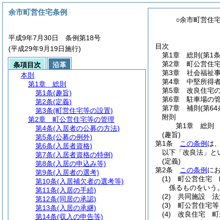
余市町営住宅条例
○余市町営住
平成9年7月30日 条例第18号
目次
(平成29年9月19日施行)
第1章
総則
(第1
第2章
町公営住
条項目次
沿革
第3章
社会福祉
本則
第4章
中堅所得
第1章
総則
第5章
改良住宅
第1条
(趣旨)
第6章
駐車場の
第2条
(定義)
第7章
補則
(第6
第3条
(町営住宅等の設置)
附則
第2章
町公営住宅等の管理
第1章
総則
第4条
(入居者の公募の方法)
(趣旨)
第5条
(公募の例外)
第1条
この条例
は
第6条
(入居者資格)
以下「改良法」と
第7条
(入居者資格の特例)
(定義)
第8条
(入居の申込み等)
第2条
この条例
に
第9条
(入居者の選考)
(1)
町公営住宅 
第10条
(入居補欠者の選考等)
係るものをいう
第11条
(入居の手続)
(2)
共同施設 法
第12条
(同居の承認)
(3)
町公営住宅等
第13条
(入居の承継)
(4)
改良住宅 町
第14条
(収入の申告等)