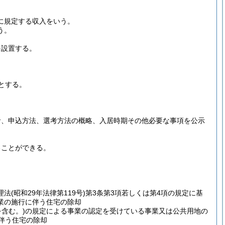
号に規定する収入をいう。
う。
を設置する。
とする。
者、申込方法、選考方法の概略、入居時期その他必要な事項を公示
ることができる。
理法
(昭和29年法律第119号)
第3条第3項若しくは第4項の規定に基
業の施行に伴う住宅の除却
を含む。)
の規定による事業の認定を受けている事業又は公共用地の
伴う住宅の除却