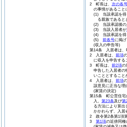
2
町長は、
次の各
の事情があること
(1)
当該承認を得
る親族であると
(2)
当該承認後の
(3)
当該入居者が
(4)
当該承認を得
(5)
前各号
に掲げ
(収入の申告等)
第14条
入居者は、
2
入居者は、
前項
に収入を申告する
3
町長は、
前2項
の
申告した入居者の
いこととすること
4
入居者は、
前項
該意見に正当な理
(家賃の決定)
第15条
町公営住宅
入。
第23条
及び
第
る方法により算出
かかわらず、入居
2
政令第2条第1項
3
第1項
の近傍同種
(家賃の減免又は徴