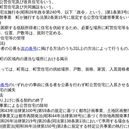
公営住宅及び改良住宅をいう。
町営住宅及び共同施設をいう。
宅法施行令
(昭和26年政令第240号。以下「政令」という。)
第1条第3
替事業 町が施行する法第2条第15号に規定する公営住宅建替事業をい
)
に困窮する低額所得者に住宅を供給するため、必要な場所に町営住宅等
称、位置、戸数等は、規則で定める。
営住宅等の管理
法)
居者の公募を
次の各号
に掲げる方法のうち2以上の方法によって行うもの
町の区域内の適当な場所における掲示
たっては、町長は、町営住宅の供給場所、戸数、規格、家賃、入居資格
の各号
のいずれかの事由に係る者を公募を行わず町公営住宅に入居させ
宅の滅失
去
り上げに係る契約の終了
事業による公営住宅の除却
昭和43年法律第100号)
第59条の規定に基づく都市計画事業、土地区画整
理事業又は都市再開発法
(昭和44年法律第38号)
に基づく市街地再開発事
昭和26年法律第219号)
第20条
(同法第138条第1項において準用する場合
別措置法
(昭和36年法律第150号)
第2条に規定する特定公共事業の執行に