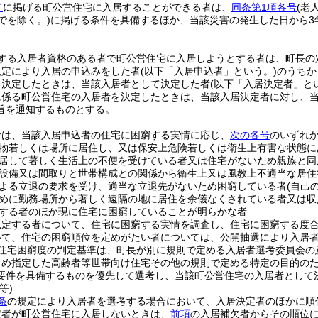
イ
に掲げる町公営住宅に入居することができる者は、
同条第1項各号
(老
でを除く。)
に掲げる条件を具備するほか、当該災害の発生した日から3
する入居者資格のある者で町公営住宅に入居しようとする者は、町長の
規定により入居の申込みをした者
(以下「入居申込者」という。)
のうちか
を決定したときは、当該入居者として決定した者
(以下「入居決定者」と
に係る町公営住宅の入居者を決定したときは、当該入居決定者に対し、
旨を通知するものとする。
考は、当該入居申込者の住宅に困窮する実情に応じ、
次の各号
のいずれ
物若しくは場所に居住し、又は保安上危険若しくは衛生上有害な状態に
居して著しく生活上の不便を受けている者又は住宅がないため親族と同
設備又は間取りと世帯構成との関係から衛生上又は風教上不適当な居住
よる立退の要求を受け、適当な立退先がないため困窮している者
(自己
めに勤務場所から著しく遠隔の地に居住を余儀なくされている者又は収
する者のほか現に住宅に困窮していることが明らかな者
規定する者について、住宅に困窮する実情を調査し、住宅に困窮する度
いて、住宅の困窮順位を定めがたい者については、公開抽選により入居
住宅困窮度の判定基準は、町長が別に規則で定める入居者選考委員会の
じめ指定した高齢者等世帯向け住宅その他の規則で定める特定の目的の
要件を具備するものを優先して選考し、当該町公営住宅の入居者として
等)
条
の規定により入居者を選考する場合において、入居決定者のほかに順
定者が町公営住宅に入居しないときは、
前項
の入居補欠者からその順位