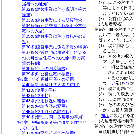
(7)
現に公営住宅
居者への通知)
等によって日常
第32条
(建替事業に伴う説明会等の
ようとしている
実施)
(8)
公営住宅の入
第33条
(建替事業による明渡請求)
(入居者資格)
第34条
(新たに整備される町公営住
第6条
町公営住宅
宅への入居)
おいて「老人等」
第35条
(建替事業に伴う移転料の支
等」という。)
にあ
払)
(1)
現に同居し、
第36条
(建替事業に係る家賃の特例)
ること。
第37条
(公営住宅の用途廃止による
(2)
その者の収入
他の町公営住宅への入居の際の家
ア
入居しよう
賃の特例)
イ
町公営住宅
第38条
(住宅の明渡請求)
規定による国
第39条
(町公営住宅の検査)
するため借り上
第3章
社会福祉事業への活用
ウ
ア
及び
イ
に
第40条
(社会福祉法人等の使用)
(3)
現に町内に住
第41条
(使用の手続)
(4)
現に町税及び
第42条
(使用料)
(5)
現に住宅に困
第43条
(使用状況の報告)
(6)
その者及びそ
第44条
(申請内容の変更)
定する暴力団員
第45条
(使用許可の取消し)
2
前項
に規定する
第46条
(管理に関する規定の準用)
(入居者資格の特例
第4章
中堅所得者等に供する住宅と
第7条
公営住宅の
しての活用
当該明渡しに伴い
第47条
(中堅所得者等の使用)