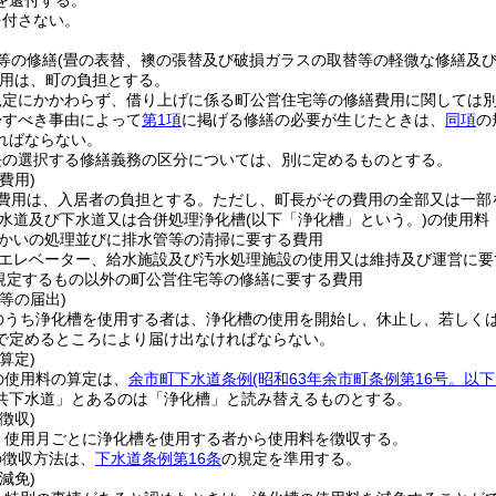
を還付する。
を付さない。
等の修繕
(畳の表替、襖の張替及び破損ガラスの取替等の軽微な修繕及
用は、町の負担とする。
規定にかかわらず、借り上げに係る町公営住宅等の修繕費用に関しては
帰すべき事由によって
第1項
に掲げる修繕の必要が生じたときは、
同項
の
ればならない。
長の選択する修繕義務の区分については、別に定めるものとする。
費用)
費用は、入居者の負担とする。
ただし、町長がその費用の全部又は一部
水道及び下水道又は合併処理浄化槽
(以下「浄化槽」という。)
の使用料
かいの処理並びに排水管等の清掃に要する費用
エレベーター、給水施設及び汚水処理施設の使用又は維持及び運営に要
規定するもの以外の町公営住宅等の修繕に要する費用
等の届出)
のうち浄化槽を使用する者は、浄化槽の使用を開始し、休止し、若しく
で定めるところにより届け出なければならない。
算定)
の使用料の算定は、
余市町下水道条例
(昭和63年余市町条例第16号。以
共下水道」とあるのは「浄化槽」と読み替えるものとする。
徴収)
、使用月ごとに浄化槽を使用する者から使用料を徴収する。
の徴収方法は、
下水道条例第16条
の規定を準用する。
減免)