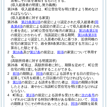
居者にその旨を通知するものとする。
(収入超過者の明渡し努力義務)
第24条
収入超過者は、町公営住宅を明け渡すよう努めなけ
ればならない。
(収入超過者に対する家賃)
第25条
第23条第1項
の規定により認定された収入超過者
(
同
条第4項
の規定による認定の更正によって収入超過者とされ
た者を含む。)
の町公営住宅の毎月の家賃は、
第15条第1項
の規定にかかわらず、当該認定に係る期間、
第14条第3項
の規定により認定した入居者の収入に基づき、近傍同種の
住宅の家賃以下で、政令第8条第2項に規定する方法により
算出した額とする。
2
第16条
及び
第17条
の規定は、
前項
の家賃について準用す
る。
(高額所得者に対する明渡請求)
第26条
町長は、高額所得者に対し、期限を定めて、町公営
住宅の明け渡しを請求することができる。
2
前項
の期限は、
同項
の規定による請求をする日の翌日から
起算して6月を経過した日以後の日でなければならない。
3
第1項
の規定による請求を受けた者は、
同項
の期限が到来
したときは、速やかに当該町公営住宅を明け渡さなければ
ならない。
4
町長は、
第1項
の規定による請求を受けた者に
次の各号
の
いずれかに該当する特別の事情がある場合において、
同項
の期限までにその申出があったときは、
同項
の期限を延長