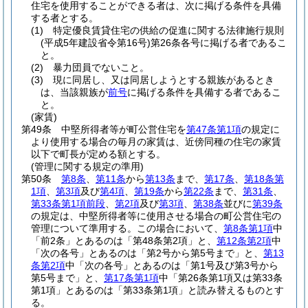
住宅を使用することができる者は、次に掲げる条件を具備
する者とする。
(1)
特定優良賃貸住宅の供給の促進に関する法律施行規則
(平成5年建設省令第16号)
第26条各号に掲げる者であるこ
と。
(2)
暴力団員でないこと。
(3)
現に同居し、又は同居しようとする親族があるとき
は、当該親族が
前号
に掲げる条件を具備する者であるこ
と。
(家賃)
第49条
中堅所得者等が町公営住宅を
第47条第1項
の規定に
より使用する場合の毎月の家賃は、近傍同種の住宅の家賃
以下で町長が定める額とする。
(管理に関する規定の準用)
第50条
第8条
、
第11条
から
第13条
まで、
第17条
、
第18条第
1項
、
第3項
及び
第4項
、
第19条
から
第22条
まで、
第31条
、
第33条第1項前段
、
第2項
及び
第3項
、
第38条
並びに
第39条
の規定は、中堅所得者等に使用させる場合の町公営住宅の
管理について準用する。
この場合において、
第8条第1項
中
「前2条」とあるのは「第48条第2項」と、
第12条第2項
中
「次の各号」とあるのは「第2号から第5号まで」と、
第13
条第2項
中「次の各号」とあるのは「第1号及び第3号から
第5号まで」と、
第17条第1項
中「第26条第1項又は第33条
第1項」とあるのは「第33条第1項」と読み替えるものとす
る。