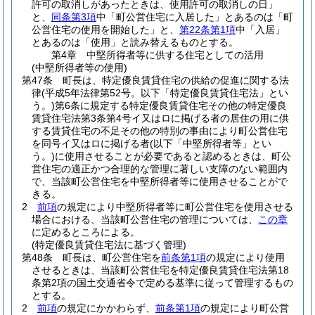
許可の取消しがあったときは、使用許可の取消しの日」
と、
同条第3項
中「町公営住宅に入居した」とあるのは「町
公営住宅の使用を開始した」と、
第22条第1項
中「入居」
とあるのは「使用」と読み替えるものとする。
第4章
中堅所得者等に供する住宅としての活用
(中堅所得者等の使用)
第47条
町長は、特定優良賃貸住宅の供給の促進に関する法
律
(平成5年法律第52号。以下「特定優良賃貸住宅法」とい
う。)
第6条に規定する特定優良賃貸住宅その他の特定優良
賃貸住宅法第3条第4号イ又はロに掲げる者の居住の用に供
する賃貸住宅の不足その他の特別の事由により町公営住宅
を同号イ又はロに掲げる者
(以下「中堅所得者等」とい
う。)
に使用させることが必要であると認めるときは、町公
営住宅の適正かつ合理的な管理に著しい支障のない範囲内
で、当該町公営住宅を中堅所得者等に使用させることがで
きる。
2
前項
の規定により中堅所得者等に町公営住宅を使用させる
場合における、当該町公営住宅の管理については、
この章
に定めるところによる。
(特定優良賃貸住宅法に基づく管理)
第48条
町長は、町公営住宅を
前条第1項
の規定により使用
させるときは、当該町公営住宅を特定優良賃貸住宅法第18
条第2項の国土交通省令で定める基準に従って管理するもの
とする。
2
前項
の規定にかかわらず、
前条第1項
の規定により町公営