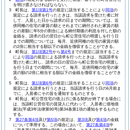
を明け渡さなければならない。
3
町長は、
第1項第1号
の規定に該当することにより
同項
の
規定による請求を行ったときは、当該請求を受けた者に対
して、入居した日から請求の日までの期間については、近
傍同種の住宅の家賃の額とそれまでに納付された家賃の額
との差額に年5分の割合による納付期後の利息を付した額の
金銭を、請求の日の翌日から町公営住宅の明渡しを行う日
までの期間については、毎月、近傍同種の住宅の家賃の額
の2倍に相当する額以下の金銭を徴収することができる。
4
町長は、
第1項第2号
から
第4号
までの規定に該当すること
により
同項
の規定による請求を行ったときは、当該請求を
受けた者に対し、請求の日の翌日から町公営住宅の明渡し
を行う日までの期間について、毎月、近傍同種の住宅の家
賃の額の2倍に相当する額以下の金銭を徴収することができ
る。
5
町長は、
第1項第6号
の規定に該当することにより
同項
の
規定による請求を行うときは、当該請求を行う日の6月前ま
でに、入居者にその旨を通知するものとする。
6
町長は、町公営住宅の借上げに係る契約が終了する場合に
は、当該町公営住宅の賃貸人に代わって、入居者に借地借
家法
(平成3年法律第90号)
第34条第1項の通知をするものと
する。
7
第27条第4項
及び
第5項
の規定は、
第3項
及び
第4項
の金銭
について準用する。
この場合において、
第27条第4項
中