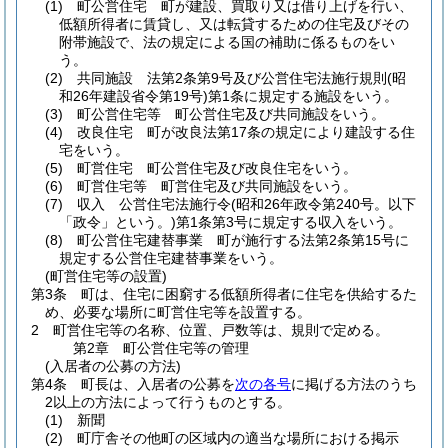
(1)
町公営住宅 町が建設、買取り又は借り上げを行い、
低額所得者に賃貸し、又は転貸するための住宅及びその
附帯施設で、法の規定による国の補助に係るものをい
う。
(2)
共同施設 法第2条第9号及び公営住宅法施行規則
(昭
和26年建設省令第19号)
第1条に規定する施設をいう。
(3)
町公営住宅等 町公営住宅及び共同施設をいう。
(4)
改良住宅 町が改良法第17条の規定により建設する住
宅をいう。
(5)
町営住宅 町公営住宅及び改良住宅をいう。
(6)
町営住宅等 町営住宅及び共同施設をいう。
(7)
収入 公営住宅法施行令
(昭和26年政令第240号。以下
「政令」という。)
第1条第3号に規定する収入をいう。
(8)
町公営住宅建替事業 町が施行する法第2条第15号に
規定する公営住宅建替事業をいう。
(町営住宅等の設置)
第3条
町は、住宅に困窮する低額所得者に住宅を供給するた
め、必要な場所に町営住宅等を設置する。
2
町営住宅等の名称、位置、戸数等は、規則で定める。
第2章
町公営住宅等の管理
(入居者の公募の方法)
第4条
町長は、入居者の公募を
次の各号
に掲げる方法のうち
2以上の方法によって行うものとする。
(1)
新聞
(2)
町庁舎その他町の区域内の適当な場所における掲示