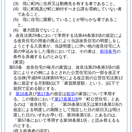
(3)
現に町内に住所又は勤務先を有する者であること。
(4)
現に町税及び町に納付すべき公課を滞納していない者
であること。
(5)
現に住宅に困窮していることが明らかな者であるこ
と。
(6)
暴力団員でないこと。
3
改良法第29条において準用する法第44条第3項の規定によ
る改良住宅の用途の廃止により当該改良住宅の明渡しをし
ようとする入居者が、当該明渡しに伴い他の改良住宅に入
居の申込みをした場合においては、その者は、
前項各号
の
条件を具備するものとみなす。
(家賃)
第53条
改良住宅の毎月の家賃は、改良法第29条第3項の規
定によりその例によるとされた公営住宅法の一部を改正す
る法律
(平成8年法律第55号)
による改正前の公営住宅法第12
条に規定する月割額
(以下「家賃限度額」という。)
以下で
規則で定める額とする。
2
第16条
及び
第17条
の規定は
前項
の家賃について準用す
る。
この場合において
第17条第1項
中「町公営住宅」とあ
るのは「改良住宅」と、「第26条第1項又は第33条第1項の
規定による明渡しの期限として指定した日の前日又は明け
渡した日のいずれか早い日、第38条第1項」とあるのは、
「第57条において準用する第38条第1項」と読み替えるも
のとする。
(収入超過者の認定)