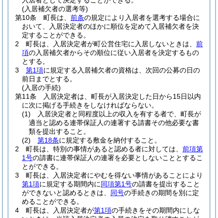
入居者として決定することができる。
(入居補欠者の選考等)
第10条
町長は、
前条
の規定により入居者を選考する場合に
おいて、入居決定者のほかに順位を定めて入居補欠者を決
定することができる。
2
町長は、入居決定者が町公営住宅に入居しないときは、
前
項
の入居補欠者からその順位に従い入居者を決定するもの
とする。
3
第1項
に規定する入居補欠者の資格は、次回の公募の日の
前日までとする。
(入居の手続)
第11条
入居決定者は、町長が入居決定した日から15日以内
に次に掲げる手続きをしなければならない。
(1)
入居決定者と同程度以上の収入を有する者で、町長が
適当と認める連帯保証人の連署する請書その他必要な書
類を提出すること。
(2)
第18条
に規定する敷金を納付すること。
2
町長は、特別の事情があると認める者に対しては、
前項第
1号
の請書に連帯保証人の連署を必要としないこととするこ
とができる。
3
町長は、入居決定者にやむを得ない事情があることにより
第1項
に規定する期間内に
同項第1号
の請書を提出すること
ができないと認めるときは、
同号
の手続きの期間を別に定
めることができる。
4
町長は、入居決定者が
第1項
の手続きをその期間内にしな