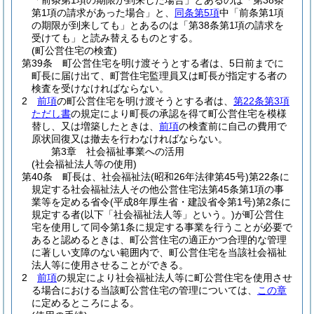
「前条第1項の期限が到来した場合」とあるのは「第38条
第1項の請求があった場合」と、
同条第5項
中「前条第1項
の期限が到来しても」とあるのは「第38条第1項の請求を
受けても」と読み替えるものとする。
(町公営住宅の検査)
第39条
町公営住宅を明け渡そうとする者は、5日前までに
町長に届け出て、町営住宅監理員又は町長が指定する者の
検査を受けなければならない。
2
前項
の町公営住宅を明け渡そうとする者は、
第22条第3項
ただし書
の規定により町長の承認を得て町公営住宅を模様
替し、又は増築したときは、
前項
の検査前に自己の費用で
原状回復又は撤去を行わなければならない。
第3章
社会福祉事業への活用
(社会福祉法人等の使用)
第40条
町長は、社会福祉法
(昭和26年法律第45号)
第22条に
規定する社会福祉法人その他公営住宅法第45条第1項の事
業等を定める省令
(平成8年厚生省・建設省令第1号)
第2条に
規定する者
(以下「社会福祉法人等」という。)
が町公営住
宅を使用して同令第1条に規定する事業を行うことが必要で
あると認めるときは、町公営住宅の適正かつ合理的な管理
に著しい支障のない範囲内で、町公営住宅を当該社会福祉
法人等に使用させることができる。
2
前項
の規定により社会福祉法人等に町公営住宅を使用させ
る場合における当該町公営住宅の管理については、
この章
に定めるところによる。