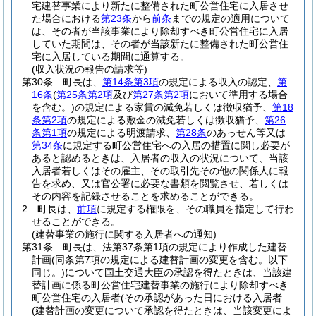
宅建替事業により新たに整備された町公営住宅に入居させ
た場合における
第23条
から
前条
までの規定の適用について
は、その者が当該事業により除却すべき町公営住宅に入居
していた期間は、その者が当該新たに整備された町公営住
宅に入居している期間に通算する。
(収入状況の報告の請求等)
第30条
町長は、
第14条第3項
の規定による収入の認定、
第
16条
(
第25条第2項
及び
第27条第2項
において準用する場合
を含む。)
の規定による家賃の減免若しくは徴収猶予、
第18
条第2項
の規定による敷金の減免若しくは徴収猶予、
第26
条第1項
の規定による明渡請求、
第28条
のあっせん等又は
第34条
に規定する町公営住宅への入居の措置に関し必要が
あると認めるときは、入居者の収入の状況について、当該
入居者若しくはその雇主、その取引先その他の関係人に報
告を求め、又は官公署に必要な書類を閲覧させ、若しくは
その内容を記録させることを求めることができる。
2
町長は、
前項
に規定する権限を、その職員を指定して行わ
せることができる。
(建替事業の施行に関する入居者への通知)
第31条
町長は、法第37条第1項の規定により作成した建替
計画
(同条第7項の規定による建替計画の変更を含む。以下
同じ。)
について国土交通大臣の承認を得たときは、当該建
替計画に係る町公営住宅建替事業の施行により除却すべき
町公営住宅の入居者
(その承認があった日における入居者
(建替計画の変更について承認を得たときは、当該変更によ