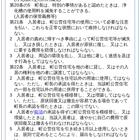
第20条の5
町長は、特別の事情があると認めたときは、浄
化槽の使用料を減免することができる。
(入居者の保管義務等)
第21条
入居者は、町公営住宅等の使用について必要な注意
を払い、これらを正常な状態において維持しなければなら
ない。
2
入居者の責めに帰すべき事由によって町公営住宅等が滅失
し、又はき損したときは、入居者が原状に復し、又はこれ
に要する費用を賠償しなければならない。
3
入居者は、周辺の環境を乱し、又は他に著しく迷惑を及ぼ
す行為をしてはならない。
第22条
入居者は、町公営住宅を他の者に貸し、又はその入
居の権利を他の者に譲渡してはならない。
2
入居者は、町公営住宅を住宅以外の用途に使用してはなら
ない。
ただし、町長の承認を得たときは、当該町公営住宅
の一部を住宅以外の用途に併用することができる。
3
入居者は、町公営住宅を模様替し、又は増築してはならな
い。
ただし、原状回復又は撤去が容易である場合であって
町長の承認を得たときは、この限りでない。
4
入居者が
前項
の承認を得ずに町公営住宅を模様替し、又は
増築したときは、当該入居者は、速やかに自己の費用で原
状回復又は撤去を行わなければならない。
5
入居者は、町公営住宅を引き続き1月以上使用しないとき
は、規則で定めるところにより、届出をしなければならな