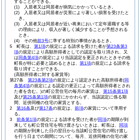
することができる。
(1)
入居者又は同居者が病気にかかっているとき。
(2)
入居者又は同居者が災害により著しい損害を受けたと
き。
(3)
入居者又は同居者が近い将来において定年退職する等
の理由により、収入が著しく減少することが予想される
とき。
(4)
その他
前3号
に準ずる特別の事情があるとき。
5
町長は、
第1項
の規定による請求を受けた者が
第23条第3
項
の規定により高額所得者としての認定を取り消され、又
は
同条第4項
の規定により当該認定を更正されたときその他
町長が特に必要と認めるときは、
第1項
の規定による請求を
取り消すことができる。
(高額所得者に対する家賃等)
第27条
第23条第2項
の規定により認定された高額所得者
(
同
条第4項
の規定による認定の更正によって高額所得者とされ
た者を含む。)
の町公営住宅の毎月の家賃は、
第15条第1項
及び
第25条第1項
の規定にかかわらず、当該認定に係る期
間、近傍同種の住宅の家賃とする。
2
第16条
及び
第17条
の規定は、
前項
の家賃について準用す
る。
3
前条第1項
の規定による請求を受けた者が
同項
の期限が到
来しても町公営住宅を明け渡さないときは、町長は、
同項
の期限が到来した日の翌日から当該町公営住宅の明け渡し
を行う日までの期間について、毎月、近傍同種の住宅の家