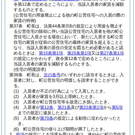
令第12条で定めるところにより、当該入居者の家賃を減額
するものとする。
(公営住宅の用途廃止による他の町公営住宅への入居の際の
家賃の特例)
第37条
町長は、法第44条第3項の規定により用途を廃止す
る公営住宅の除却に伴い当該公営住宅の入居者を他の町公
営住宅に入居させる場合において、新たに入居する町公営
住宅の家賃が従前の公営住宅の最終の家賃を超えることと
なり、当該入居者の居住の安定を図るため必要があると認
めるときは、
第15条第1項
、
第25条第1項
又は
第27条第1項
の規定にかかわらず、政令第12条で定めるところにより、
当該入居者の家賃を減額するものとする。
(住宅の明渡請求)
第38条
町長は、
次の各号
のいずれかに該当するときは、入
居者に対し、町公営住宅の明渡しを請求することができ
る。
(1)
入居者が不正の行為によって入居したとき。
(2)
入居者が家賃を3月以上滞納したとき。
(3)
入居者が町公営住宅等を故意にき損したとき。
(4)
入居者が
第12条
、
第21条
及び
第22条第1項
から
第5項
までの規定に違反したとき。
(5)
入居者が
第70条
の規定による勧告に従わなかったと
き。
(6)
町公営住宅の借り上げ期間が満了したとき。
2
前項
の規定による請求を受けた者は、速やかに町公営住宅