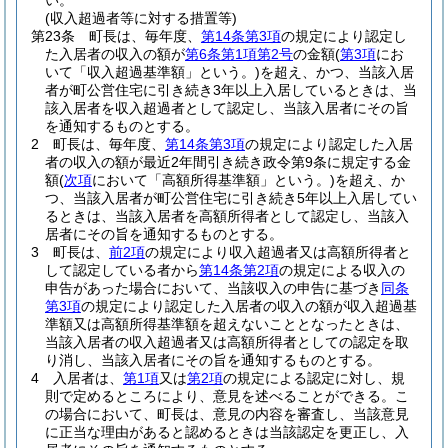
い。
(収入超過者等に対する措置等)
第23条
町長は、毎年度、
第14条第3項
の規定により認定し
た入居者の収入の額が
第6条第1項第2号
の金額
(
第3項
にお
いて「収入超過基準額」という。)
を超え、かつ、当該入居
者が町公営住宅に引き続き3年以上入居しているときは、当
該入居者を収入超過者として認定し、当該入居者にその旨
を通知するものとする。
2
町長は、毎年度、
第14条第3項
の規定により認定した入居
者の収入の額が最近2年間引き続き政令第9条に規定する金
額
(
次項
において「高額所得基準額」という。)
を超え、か
つ、当該入居者が町公営住宅に引き続き5年以上入居してい
るときは、当該入居者を高額所得者として認定し、当該入
居者にその旨を通知するものとする。
3
町長は、
前2項
の規定により収入超過者又は高額所得者と
して認定している者から
第14条第2項
の規定による収入の
申告があった場合において、当該収入の申告に基づき
同条
第3項
の規定により認定した入居者の収入の額が収入超過基
準額又は高額所得基準額を超えないこととなったときは、
当該入居者の収入超過者又は高額所得者としての認定を取
り消し、当該入居者にその旨を通知するものとする。
4
入居者は、
第1項
又は
第2項
の規定による認定に対し、規
則で定めるところにより、意見を述べることができる。
こ
の場合において、町長は、意見の内容を審査し、当該意見
に正当な理由があると認めるときは当該認定を更正し、入