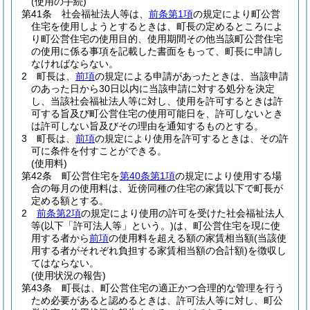
(使用の手続)
第41条
社会福祉法人等は、
前条第1項
の規定により町公営
住宅を使用しようとするときは、町長の定めるところによ
り町公営住宅の使用目的、使用期間その他当該町公営住宅
の使用に係る事項を記載した書面をもって、町長に申請し
なければならない。
2
町長は、
前項
の規定による申請があったときは、当該申請
のあった日から30日以内に当該申請に対する処分を決定
し、当該社会福祉法人等に対し、使用を許可するときは許
可する旨及び町公営住宅の使用可能日を、許可しないとき
は許可しない旨及びその理由を通知するものとする。
3
町長は、
前項
の規定により使用を許可するときは、その許
可に条件を付すことができる。
(使用料)
第42条
町公営住宅を
第40条第1項
の規定により使用する場
合の毎月の使用料は、近傍同種の住宅の家賃以下で町長が
定める額とする。
2
前条第2項
の規定により使用の許可を受けた社会福祉法人
等
(以下「許可法人等」という。)
は、町公営住宅を現に使
用する者から
前項
の使用料を超える額の家賃相当額
(当該使
用する者がそれぞれ負担する家賃相当額の合計額)
を徴収し
てはならない。
(使用状況の報告)
第43条
町長は、町公営住宅の適正かつ合理的な管理を行う
ため必要があると認めるときは、許可法人等に対し、町公