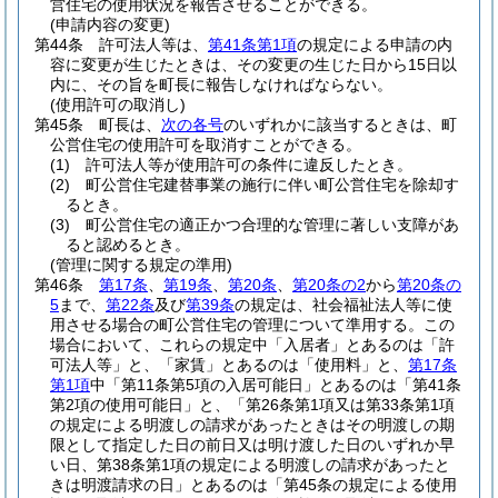
営住宅の使用状況を報告させることができる。
(申請内容の変更)
第44条
許可法人等は、
第41条第1項
の規定による申請の内
容に変更が生じたときは、その変更の生じた日から15日以
内に、その旨を町長に報告しなければならない。
(使用許可の取消し)
第45条
町長は、
次の各号
のいずれかに該当するときは、町
公営住宅の使用許可を取消すことができる。
(1)
許可法人等が使用許可の条件に違反したとき。
(2)
町公営住宅建替事業の施行に伴い町公営住宅を除却す
るとき。
(3)
町公営住宅の適正かつ合理的な管理に著しい支障があ
ると認めるとき。
(管理に関する規定の準用)
第46条
第17条
、
第19条
、
第20条
、
第20条の2
から
第20条の
5
まで、
第22条
及び
第39条
の規定は、社会福祉法人等に使
用させる場合の町公営住宅の管理について準用する。
この
場合において、これらの規定中「入居者」とあるのは「許
可法人等」と、「家賃」とあるのは「使用料」と、
第17条
第1項
中「第11条第5項の入居可能日」とあるのは「第41条
第2項の使用可能日」と、「第26条第1項又は第33条第1項
の規定による明渡しの請求があったときはその明渡しの期
限として指定した日の前日又は明け渡した日のいずれか早
い日、第38条第1項の規定による明渡しの請求があったと
きは明渡請求の日」とあるのは「第45条の規定による使用