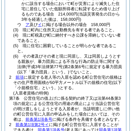
かに該当する場合において町が災害により滅失した住
宅に居住していた低額所得者に転貸するため借り上げ
るものである場合 214,000円
(当該災害発生の日から
3年を経過した後は、158,000円)
ウ
ア
及び
イ
に掲げる場合以外の場合 158,000円
(3)
現に町内に住所又は勤務先を有する者であること。
(4)
現に町税及び町に納付すべき公課を滞納していない者
であること。
(5)
現に住宅に困窮していることが明らかな者であるこ
と。
(6)
その者及びその者と現に同居し、又は同居しようとす
る親族が、暴力団員による不当な行為の防止等に関する
法律
(平成3年法律第77号)
第2条第6号に規定する暴力団員
(以下「暴力団員」という。)
でないこと。
2
前項
に規定する老人等の入居を認める町公営住宅の規格は
その住戸専用面積が50平方メートル以下の規模の住宅
(以下
「小規模住宅」という。)
とする。
(入居者資格の特例)
第7条
公営住宅の借上げに係る契約の終了又は法第44条第3
項の規定による公営住宅の用途の廃止により当該公営住宅
の明け渡しをしようとする入居者が、当該明渡しに伴い他
の町公営住宅に入居の申込みをした場合においては、その
者は、
前条第1項各号
に掲げる条件を具備する者とみなす。
2
前条第1項第2号イ
に掲げる町公営住宅に入居することが
できる者は、
同条第1項各号
(老人等にあっては
同条第1項第