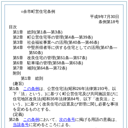
○余市町営住宅条例
平成9年7月30日
条例第18号
目次
第1章
総則
(第1条―第3条)
第2章
町公営住宅等の管理
(第4条―第39条)
第3章
社会福祉事業への活用
(第40条―第46条)
第4章
中堅所得者等に供する住宅としての活用
(第47条―
第50条)
第5章
改良住宅の管理
(第51条―第57条)
第6章
駐車場の管理
(第58条―第63条)
第7章
補則
(第64条―第72条)
附則
第1章
総則
(趣旨)
第1条
この条例
は、公営住宅法
(昭和26年法律第193号。以
下「法」という。)
に基づく町公営住宅及び共同施設並びに
住宅地区改良法
(昭和35年法律第84号。以下「改良法」と
いう。)
に基づく改良住宅の設置及び管理に関し必要な事項
を定めるものとする。
(定義)
第2条
この条例
において、
次の各号
に掲げる用語の意義は、
当該各号
に定めるところによる。