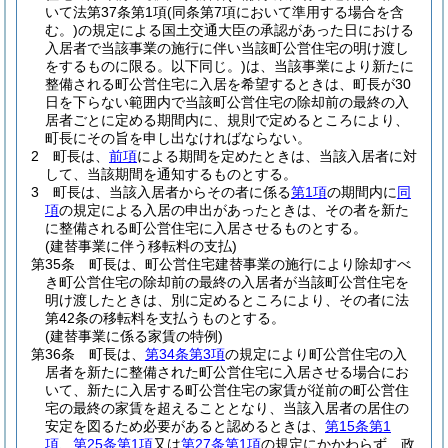
いて法第37条第1項
(同条第7項において準用する場合を含
む。)
の規定による国土交通大臣の承認があった日における
入居者で当該事業の施行に伴い当該町公営住宅の明け渡し
をするものに限る。以下同じ。)
は、当該事業により新たに
整備される町公営住宅に入居を希望するときは、町長が30
日を下らない範囲内で当該町公営住宅の除却前の最終の入
居者ごとに定める期間内に、規則で定めるところにより、
町長にその旨を申し出なければならない。
2
町長は、
前項
による期間を定めたときは、当該入居者に対
して、当該期間を通知するものとする。
3
町長は、当該入居者からその者に係る
第1項
の期間内に
同
項
の規定による入居の申出があったときは、その者を新た
に整備される町公営住宅に入居させるものとする。
(建替事業に伴う移転料の支払)
第35条
町長は、町公営住宅建替事業の施行により除却すべ
き町公営住宅の除却前の最終の入居者が当該町公営住宅を
明け渡したときは、別に定めるところにより、その者に法
第42条の移転料を支払うものとする。
(建替事業に係る家賃の特例)
第36条
町長は、
第34条第3項
の規定により町公営住宅の入
居者を新たに整備された町公営住宅に入居させる場合にお
いて、新たに入居する町公営住宅の家賃が従前の町公営住
宅の最終の家賃を超えることとなり、当該入居者の居住の
安定を図るため必要があると認めるときは、
第15条第1
項
、
第25条第1項
又は
第27条第1項
の規定にかかわらず、政