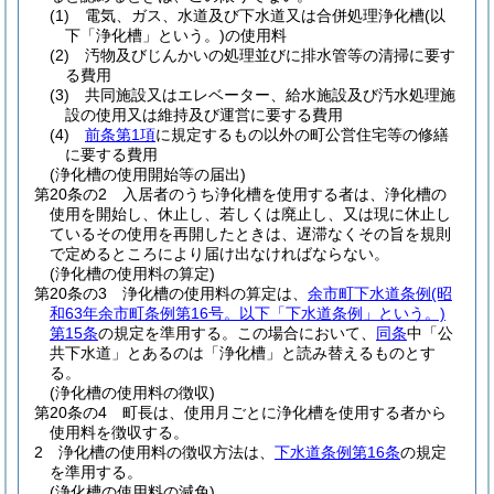
(1)
電気、ガス、水道及び下水道又は合併処理浄化槽
(以
下「浄化槽」という。)
の使用料
(2)
汚物及びじんかいの処理並びに排水管等の清掃に要す
る費用
(3)
共同施設又はエレベーター、給水施設及び汚水処理施
設の使用又は維持及び運営に要する費用
(4)
前条第1項
に規定するもの以外の町公営住宅等の修繕
に要する費用
(浄化槽の使用開始等の届出)
第20条の2
入居者のうち浄化槽を使用する者は、浄化槽の
使用を開始し、休止し、若しくは廃止し、又は現に休止し
ているその使用を再開したときは、遅滞なくその旨を規則
で定めるところにより届け出なければならない。
(浄化槽の使用料の算定)
第20条の3
浄化槽の使用料の算定は、
余市町下水道条例
(昭
和63年余市町条例第16号。以下「下水道条例」という。)
第15条
の規定を準用する。
この場合において、
同条
中「公
共下水道」とあるのは「浄化槽」と読み替えるものとす
る。
(浄化槽の使用料の徴収)
第20条の4
町長は、使用月ごとに浄化槽を使用する者から
使用料を徴収する。
2
浄化槽の使用料の徴収方法は、
下水道条例第16条
の規定
を準用する。
(浄化槽の使用料の減免)