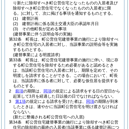
り新たに除却すべき町公営住宅となったものの入居者及び
除却すべき町公営住宅でなくなったものの入居者)
に限
る。)
に対して、次に掲げる事項を通知するものとする。
(1)
建替計画
(2)
建替計画に係る国土交通大臣の承認年月日
(3)
その他町長が定める事項
(建替事業に伴う説明会等の実施)
第32条
町長は、町公営住宅建替事業の施行により除却すべ
き町公営住宅の入居者に対し、当該事業の説明会等を実施
するものとする。
(建替事業による明渡請求)
第33条
町長は、町公営住宅建替事業の施行に伴い、現に存
する町公営住宅を除却するため必要があると認めるとき
は、当該町公営住宅の入居者に対し、期限を定めて、その
明渡しを請求することができる。
この場合において、町長
は、当該請求に係る者に対して、必要な仮住居を提供する
ものとする。
2
前項
の期限は、
同項
の規定による請求をする日の翌日から
起算して3月を経過した日以後の日でなければならない。
3
第1項
の規定による請求を受けた者は、
同項
の期限が到来
したときは、速やかに当該町公営住宅を明け渡さなければ
ならない。
(新たに整備される町公営住宅への入居)
第34条
町公営住宅建替事業の施行により除却すべき町公営
住宅の除却前の最終の入居者
(当該事業に係る建替計画につ