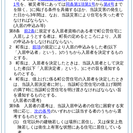
1号
を、被災者等にあっては
同条第1項第1号
から
第4号
まで
を除く。)
に掲げる条件を具備するほか、当該災害の発生し
た日から3年間は、なお、当該災害により住宅を失った者で
なければならない。
(入居の申込み等)
第8条
前2条
に規定する入居者資格のある者で町公営住宅に
入居しようとする者は、町長の定めるところにより、入居
の申込みをしなければならない。
2
町長は、
前項
の規定により入居の申込みをした者
(以下
「入居申込者」という。)
のうちから入居者を決定するもの
とする。
3
町長は、入居者を決定したときは、当該入居者として決定
した者
(以下「入居決定者」という。)
にその旨を通知する
ものとする。
4
町長は、借上げに係る町公営住宅の入居者を決定したとき
は、当該入居決定者に対し、当該町公営住宅の借上げ期間
の満了時に当該町公営住宅を明け渡さなければならない旨
を通知するものとする。
(入居者の選考)
第9条
入居者の選考は、当該入居申込者の住宅に困窮する実
情に応じ、
次の各号
のいずれかに該当する者のうちから選
考するものとする。
(1)
住宅以外の建物若しくは場所に居住し、又は保安上危
険若しくは衛生上有害な状態にある住宅に居住している
者