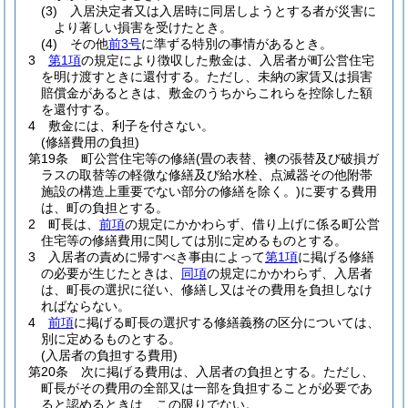
(3)
入居決定者又は入居時に同居しようとする者が災害に
より著しい損害を受けたとき。
(4)
その他
前3号
に準ずる特別の事情があるとき。
3
第1項
の規定により徴収した敷金は、入居者が町公営住宅
を明け渡すときに還付する。
ただし、未納の家賃又は損害
賠償金があるときは、敷金のうちからこれらを控除した額
を還付する。
4
敷金には、利子を付さない。
(修繕費用の負担)
第19条
町公営住宅等の修繕
(畳の表替、襖の張替及び破損ガ
ラスの取替等の軽微な修繕及び給水栓、点滅器その他附帯
施設の構造上重要でない部分の修繕を除く。)
に要する費用
は、町の負担とする。
2
町長は、
前項
の規定にかかわらず、借り上げに係る町公営
住宅等の修繕費用に関しては別に定めるものとする。
3
入居者の責めに帰すべき事由によって
第1項
に掲げる修繕
の必要が生じたときは、
同項
の規定にかかわらず、入居者
は、町長の選択に従い、修繕し又はその費用を負担しなけ
ればならない。
4
前項
に掲げる町長の選択する修繕義務の区分については、
別に定めるものとする。
(入居者の負担する費用)
第20条
次に掲げる費用は、入居者の負担とする。
ただし、
町長がその費用の全部又は一部を負担することが必要であ
ると認めるときは、この限りでない。