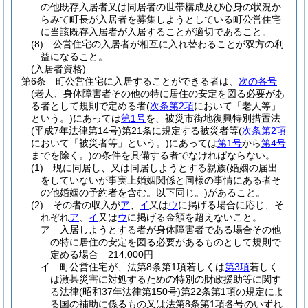
の他既存入居者又は同居者の世帯構成及び心身の状況か
らみて町長が入居者を募集しようとしている町公営住宅
に当該既存入居者が入居することが適切であること。
(8)
公営住宅の入居者が相互に入れ替わることが双方の利
益になること。
(入居者資格)
第6条
町公営住宅に入居することができる者は、
次の各号
(老人、身体障害者その他の特に居住の安定を図る必要があ
る者として規則で定める者
(
次条第2項
において「老人等」
という。)
にあっては
第1号
を、被災市街地復興特別措置法
(平成7年法律第14号)
第21条に規定する被災者等
(
次条第2項
において「被災者等」という。)
にあっては
第1号
から
第4号
までを除く。)
の条件を具備する者でなければならない。
(1)
現に同居し、又は同居しようとする親族
(婚姻の届出
をしていないが事実上婚姻関係と同様の事情にある者そ
の他婚姻の予約者を含む。以下同じ。)
があること。
(2)
その者の収入が
ア
、
イ
又は
ウ
に掲げる場合に応じ、そ
れぞれ
ア
、
イ
又は
ウ
に掲げる金額を超えないこと。
ア
入居しようとする者が身体障害者である場合その他
の特に居住の安定を図る必要があるものとして規則で
定める場合 214,000円
イ
町公営住宅が、法第8条第1項若しくは
第3項
若しく
は激甚災害に対処するための特別の財政援助等に関す
る法律
(昭和37年法律第150号)
第22条第1項の規定によ
る国の補助に係るもの又は法第8条第1項各号のいずれ