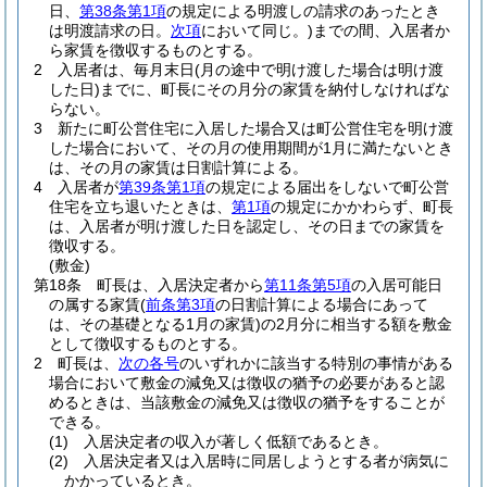
日、
第38条第1項
の規定による明渡しの請求のあったとき
は明渡請求の日。
次項
において同じ。)
までの間、入居者か
ら家賃を徴収するものとする。
2
入居者は、毎月末日
(月の途中で明け渡した場合は明け渡
した日)
までに、町長にその月分の家賃を納付しなければな
らない。
3
新たに町公営住宅に入居した場合又は町公営住宅を明け渡
した場合において、その月の使用期間が1月に満たないとき
は、その月の家賃は日割計算による。
4
入居者が
第39条第1項
の規定による届出をしないで町公営
住宅を立ち退いたときは、
第1項
の規定にかかわらず、町長
は、入居者が明け渡した日を認定し、その日までの家賃を
徴収する。
(敷金)
第18条
町長は、入居決定者から
第11条第5項
の入居可能日
の属する家賃
(
前条第3項
の日割計算による場合にあって
は、その基礎となる1月の家賃)
の2月分に相当する額を敷金
として徴収するものとする。
2
町長は、
次の各号
のいずれかに該当する特別の事情がある
場合において敷金の減免又は徴収の猶予の必要があると認
めるときは、当該敷金の減免又は徴収の猶予をすることが
できる。
(1)
入居決定者の収入が著しく低額であるとき。
(2)
入居決定者又は入居時に同居しようとする者が病気に
かかっているとき。