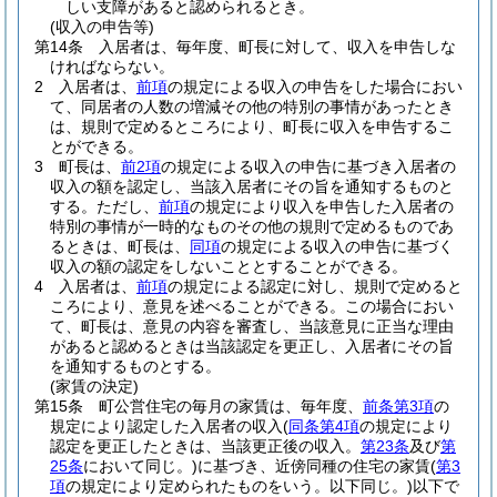
しい支障があると認められるとき。
(収入の申告等)
第14条
入居者は、毎年度、町長に対して、収入を申告しな
ければならない。
2
入居者は、
前項
の規定による収入の申告をした場合におい
て、同居者の人数の増減その他の特別の事情があったとき
は、規則で定めるところにより、町長に収入を申告するこ
とができる。
3
町長は、
前2項
の規定による収入の申告に基づき入居者の
収入の額を認定し、当該入居者にその旨を通知するものと
する。
ただし、
前項
の規定により収入を申告した入居者の
特別の事情が一時的なものその他の規則で定めるものであ
るときは、町長は、
同項
の規定による収入の申告に基づく
収入の額の認定をしないこととすることができる。
4
入居者は、
前項
の規定による認定に対し、規則で定めると
ころにより、意見を述べることができる。
この場合におい
て、町長は、意見の内容を審査し、当該意見に正当な理由
があると認めるときは当該認定を更正し、入居者にその旨
を通知するものとする。
(家賃の決定)
第15条
町公営住宅の毎月の家賃は、毎年度、
前条第3項
の
規定により認定した入居者の収入
(
同条第4項
の規定により
認定を更正したときは、当該更正後の収入。
第23条
及び
第
25条
において同じ。)
に基づき、近傍同種の住宅の家賃
(
第3
項
の規定により定められたものをいう。以下同じ。)
以下で