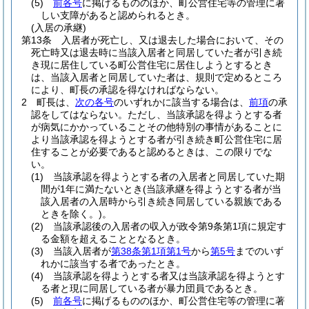
(5)
前各号
に掲げるもののほか、町公営住宅等の管理に著
しい支障があると認められるとき。
(入居の承継)
第13条
入居者が死亡し、又は退去した場合において、その
死亡時又は退去時に当該入居者と同居していた者が引き続
き現に居住している町公営住宅に居住しようとするとき
は、当該入居者と同居していた者は、規則で定めるところ
により、町長の承認を得なければならない。
2
町長は、
次の各号
のいずれかに該当する場合は、
前項
の承
認をしてはならない。
ただし、当該承認を得ようとする者
が病気にかかっていることその他特別の事情があることに
より当該承認を得ようとする者が引き続き町公営住宅に居
住することが必要であると認めるときは、この限りでな
い。
(1)
当該承認を得ようとする者の入居者と同居していた期
間が1年に満たないとき
(当該承継を得ようとする者が当
該入居者の入居時から引き続き同居している親族である
ときを除く。)
。
(2)
当該承認後の入居者の収入が政令第9条第1項に規定す
る金額を超えることとなるとき。
(3)
当該入居者が
第38条第1項第1号
から
第5号
までのいず
れかに該当する者であったとき。
(4)
当該承認を得ようとする者又は当該承認を得ようとす
る者と現に同居している者が暴力団員であるとき。
(5)
前各号
に掲げるもののほか、町公営住宅等の管理に著