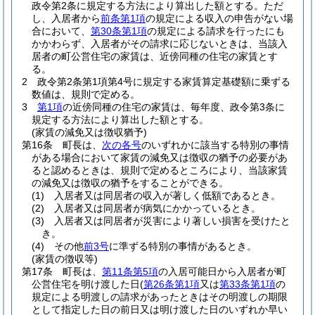
政令第2条に規定する方法により算出した額とする。
ただ
し、入居者から
前条第1項
の規定による収入の申告がない場
合において、
第30条第1項
の規定による請求を行ったにも
かかわらず、入居者がその請求に応じないときは、当該入
居者の町公営住宅の家賃は、近傍同種の住宅の家賃とす
る。
2
政令第2条第1項第4号に規定する家賃算定基礎額に乗ずる
数値は、規則で定める。
3
第1項
の近傍同種の住宅の家賃は、毎年度、政令第3条に
規定する方法により算出した額とする。
(家賃の減免又は徴収猶予)
第16条
町長は、
次の各号
のいずれかに該当する特別の事情
がある場合において家賃の減免又は徴収の猶予の必要があ
ると認めるときは、規則で定めるところにより、当該家賃
の減免又は徴収の猶予をすることができる。
(1)
入居者又は同居者の収入が著しく低額であるとき。
(2)
入居者又は同居者が病気にかかっているとき。
(3)
入居者又は同居者が災害により著しい損害を受けたと
き。
(4)
その他
前3号
に準ずる特別の事情があるとき。
(家賃の徴収等)
第17条
町長は、
第11条第5項
の入居可能日から入居者が町
公営住宅を明け渡した日
(
第26条第1項
又は
第33条第1項
の
規定による明渡しの請求があったときはその明渡しの期限
として指定した日の前日又は明け渡した日のいずれか早い