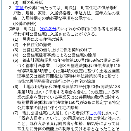
(3)
町の広報紙
2
前項
の公募に当たっては、町長は、町営住宅の供給場所、
戸数、規格、家賃、入居資格者、申込方法、選考方法の概
略、入居時期その他必要な事項を公示する。
(公募の例外)
第5条
町長は、
次の各号
のいずれかの事由に係る者を公募を
行わず町公営住宅に入居させることができる。
(1)
災害による住宅の滅失
(2)
不良住宅の撤去
(3)
公営住宅の借り上げに係る契約の終了
(4)
公営住宅建替事業による公営住宅の除却
(5)
都市計画法
(昭和43年法律第100号)
第59条の規定に基
づく都市計画事業、土地区画整理法
(昭和29年法律第119
号)
第3条第3項若しくは第4項の規定に基づく土地区画整
理事業又は都市再開発法
(昭和44年法律第38号)
に基づく
市街地再開発事業の施行に伴う住宅の除却
(6)
土地収用法
(昭和26年法律第219号)
第20条
(同法第138
条第1項において準用する場合を含む。)
の規定による事
業の認定を受けている事業又は公共用地の取得に関する
特別措置法
(昭和36年法律第150号)
第2条に規定する特定
公共事業の執行に伴う住宅の除却
(7)
現に公営住宅に入居している者
(以下
この号
において
「既存入居者」という。)
の同居者の人数に増減があった
こと、既存入居者又は同居者が加齢、病気等によって日
常生活に身体の機能上の制限を受ける者となったことそ