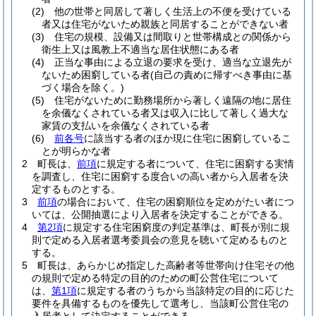
(2)
他の世帯と同居して著しく生活上の不便を受けている
者又は住宅がないため親族と同居することができない者
(3)
住宅の規模、設備又は間取りと世帯構成との関係から
衛生上又は風教上不適当な居住状態にある者
(4)
正当な事由による立退の要求を受け、適当な立退先が
ないため困窮している者
(自己の責めに帰すべき事由に基
づく場合を除く。)
(5)
住宅がないために勤務場所から著しく遠隔の地に居住
を余儀なくされている者又は収入に比して著しく過大な
家賃の支払いを余儀なくされている者
(6)
前各号
に該当する者のほか現に住宅に困窮しているこ
とが明らかな者
2
町長は、
前項
に規定する者について、住宅に困窮する実情
を調査し、住宅に困窮する度合いの高い者から入居者を決
定するものとする。
3
前項
の場合において、住宅の困窮順位を定めがたい者につ
いては、公開抽選により入居者を決定することができる。
4
第2項
に規定する住宅困窮度の判定基準は、町長が別に規
則で定める入居者選考委員会の意見を聴いて定めるものと
する。
5
町長は、あらかじめ指定した高齢者等世帯向け住宅その他
の規則で定める特定の目的のための町公営住宅について
は、
第1項
に規定する者のうちから当該特定の目的に応じた
要件を具備するものを優先して選考し、当該町公営住宅の