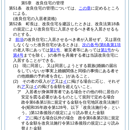
第5章
改良住宅の管理
第51条
改良住宅の管理については、
この章
に定めるところ
による。
(改良住宅の入居者資格)
第52条
町長は、改良住宅を建設したときは、改良法第18条
の規定により改良住宅に入居させるべき者を入居させるも
のとする。
2
前項
の改良住宅に入居させるべき者が入居せず、又は居住
しなくなった改良住宅があるときは、
次の各号
(
第6条第1項
の老人等にあっては
第1号
、被災者等にあっては
第1号
から
第4号
までを除く。)
の条件を具備する者は当該改良住宅に
入居することができる。
(1)
現に同居し、又は同居しようとする親族
(婚姻の届出
をしていないが事実上婚姻関係と同様の事情にある者そ
の他婚姻の予約者を含む。)
があること。
(2)
その者の収入が
ア
又は
イ
に掲げる場合に応じ、それぞ
れ
ア
又は
イ
の掲げる金額を超えないこと。
ア
入居者が身体障害者である場合その他の特に居住の
安定を図る必要があるものとして規則で定める場合
政令第6条第1項に規定する金額を住宅地区改良法施行
令
(昭和35年政令第128号。以下「改良法施行令」とい
う。)
第12条後段の規定により読み替えた金額
イ
ア
に掲げる場合以外の場合 政令第6条第2項に規定
する金額を改良法施行令第12条後段の規定により読み
替えた金額