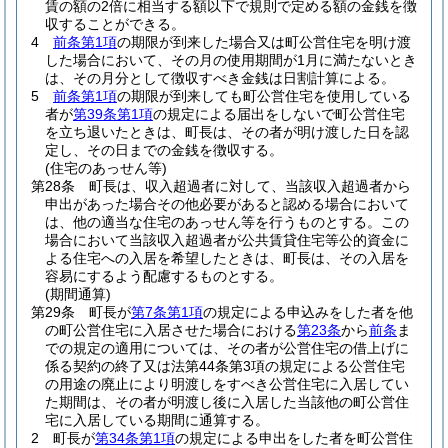
賃の額の2倍に相当する額以下で規則で定める額の金銭を徴
収することができる。
4
前条第1項
の期限が到来した場合又は町公営住宅を明け渡
した場合において、その月の使用期間が1月に満たないとき
は、その月分として徴収すべき金銭は日割計算による。
5
前条第1項
の期限が到来しても町公営住宅を使用している
者が
第39条第1項
の規定による届出をしないで町公営住宅
を立ち退いたときは、町長は、その者が明け渡した日を認
定し、その日までの金銭を徴収する。
(住宅のあっせん等)
第28条
町長は、収入超過者に対して、当該収入超過者から
申出があった場合その他必要があると認める場合において
は、他の適当な住宅のあっせん等を行うものとする。
この
場合において当該収入超過者が公共賃貸住宅等公的資金に
よる住宅への入居を希望したときは、町長は、その入居を
容易にするよう配慮するものとする。
(期間通算)
第29条
町長が
第7条第1項
の規定による申込みをした者を他
の町公営住宅に入居させた場合における
第23条
から
前条
ま
での規定の適用については、その者が公営住宅の借上げに
係る契約の終了又は法第44条第3項の規定による公営住宅
の用途の廃止により明渡しをすべき公営住宅に入居してい
た期間は、その者が明渡し後に入居した当該他の町公営住
宅に入居している期間に通算する。
2
町長が
第34条第1項
の規定による申出をした者を町公営住