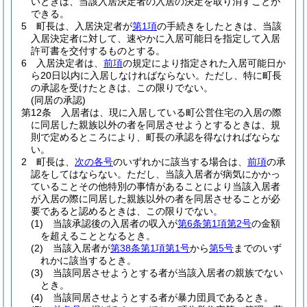
いときは、当該入居決定者の入居の決定を取り消すことが
できる。
5
町長は、入居決定者が
第1項
の手続きをしたときは、当該
入居決定者に対して、速やかに入居可能日を指定して入居
許可書を交付するものとする。
6
入居決定者は、
前項
の規定により指定された入居可能日か
ら20日以内に入居しなければならない。
ただし、特に町長
の承認を受けたときは、この限りでない。
(同居の承認)
第12条
入居者は、現に入居している町公営住宅の入居の際
に同居した親族以外の者を同居させようとするときは、規
則で定めるところにより、町長の承認を得なければならな
い。
2
町長は、
次の各号
のいずれかに該当する場合は、
前項
の承
認をしてはならない。
ただし、当該入居者が病気にかかっ
ていることその他特別の事情があることにより当該入居者
が入居の際に同居した親族以外の者を同居させることが必
要であると認めるときは、この限りでない。
(1)
当該承認後の入居者の収入が
第6条第1項第2号
の金額
を超えることとなるとき。
(2)
当該入居者が
第38条第1項第1号
から
第5号
までのいず
れかに該当するとき。
(3)
当該同居させようとする者が当該入居者の親族でない
とき。
(4)
当該同居させようとする者が暴力団員であるとき。