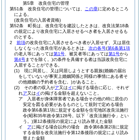
第5章
改良住宅の管理
第51条
改良住宅の管理については、
この章
に定めるところ
による。
(改良住宅の入居者資格)
第52条
町長は、改良住宅を建設したときは、改良法第18条
の規定により改良住宅に入居させるべき者を入居させるも
のとする。
2
前項
の改良住宅に入居させるべき者が入居せず、又は居住
しなくなった改良住宅があるときは、
次の各号
(
第6条第1項
の老人等にあっては
第1号
、被災者等にあっては
第1号
から
第4号
までを除く。)
の条件を具備する者は当該改良住宅に
入居することができる。
(1)
現に同居し、又は同居しようとする親族
(婚姻の届出
をしていないが事実上婚姻関係と同様の事情にある者そ
の他婚姻の予約者を含む。)
があること。
(2)
その者の収入が
ア
又は
イ
に掲げる場合に応じ、それぞ
れ
ア
又は
イ
の掲げる金額を超えないこと。
ア
入居者が身体障害者である場合その他の特に居住の
安定を図る必要があるものとして規則で定める場合
政令第6条第1項に規定する金額を住宅地区改良法施行
令
(昭和35年政令第128号。以下「改良法施行令」とい
う。)
第12条後段の規定により読み替えた金額
イ
ア
に掲げる場合以外の場合 政令第6条第2項に規定
する金額を改良法施行令第12条後段の規定により読み
替えた金額