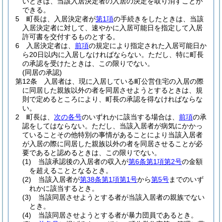
いときは、当該入居決定者の入居の決定を取り消すことが
できる。
5
町長は、入居決定者が
第1項
の手続きをしたときは、当該
入居決定者に対して、速やかに入居可能日を指定して入居
許可書を交付するものとする。
6
入居決定者は、
前項
の規定により指定された入居可能日か
ら20日以内に入居しなければならない。
ただし、特に町長
の承認を受けたときは、この限りでない。
(同居の承認)
第12条
入居者は、現に入居している町公営住宅の入居の際
に同居した親族以外の者を同居させようとするときは、規
則で定めるところにより、町長の承認を得なければならな
い。
2
町長は、
次の各号
のいずれかに該当する場合は、
前項
の承
認をしてはならない。
ただし、当該入居者が病気にかかっ
ていることその他特別の事情があることにより当該入居者
が入居の際に同居した親族以外の者を同居させることが必
要であると認めるときは、この限りでない。
(1)
当該承認後の入居者の収入が
第6条第1項第2号
の金額
を超えることとなるとき。
(2)
当該入居者が
第38条第1項第1号
から
第5号
までのいず
れかに該当するとき。
(3)
当該同居させようとする者が当該入居者の親族でない
とき。
(4)
当該同居させようとする者が暴力団員であるとき。