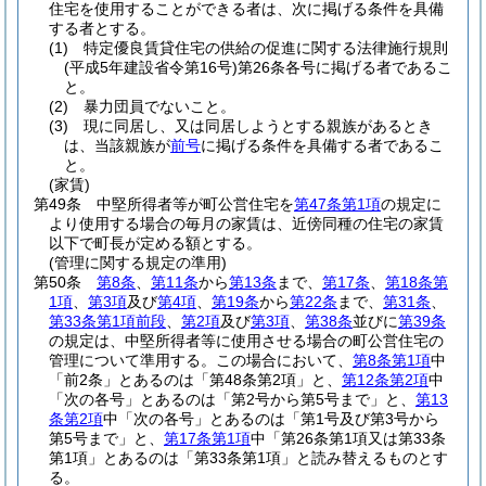
住宅を使用することができる者は、次に掲げる条件を具備
する者とする。
(1)
特定優良賃貸住宅の供給の促進に関する法律施行規則
(平成5年建設省令第16号)
第26条各号に掲げる者であるこ
と。
(2)
暴力団員でないこと。
(3)
現に同居し、又は同居しようとする親族があるとき
は、当該親族が
前号
に掲げる条件を具備する者であるこ
と。
(家賃)
第49条
中堅所得者等が町公営住宅を
第47条第1項
の規定に
より使用する場合の毎月の家賃は、近傍同種の住宅の家賃
以下で町長が定める額とする。
(管理に関する規定の準用)
第50条
第8条
、
第11条
から
第13条
まで、
第17条
、
第18条第
1項
、
第3項
及び
第4項
、
第19条
から
第22条
まで、
第31条
、
第33条第1項前段
、
第2項
及び
第3項
、
第38条
並びに
第39条
の規定は、中堅所得者等に使用させる場合の町公営住宅の
管理について準用する。
この場合において、
第8条第1項
中
「前2条」とあるのは「第48条第2項」と、
第12条第2項
中
「次の各号」とあるのは「第2号から第5号まで」と、
第13
条第2項
中「次の各号」とあるのは「第1号及び第3号から
第5号まで」と、
第17条第1項
中「第26条第1項又は第33条
第1項」とあるのは「第33条第1項」と読み替えるものとす
る。