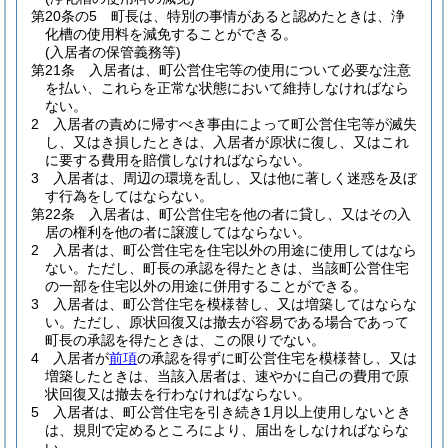
第20条の5
町長は、特別の事情があると認めたときは、浄
化槽の使用料を減免することができる。
(入居者の保管義務等)
第21条
入居者は、町公営住宅等の使用について必要な注意
を払い、これらを正常な状態において維持しなければなら
ない。
2
入居者の責めに帰すべき事由によって町公営住宅等が滅失
し、又はき損したときは、入居者が原状に復し、又はこれ
に要する費用を賠償しなければならない。
3
入居者は、周辺の環境を乱し、又は他に著しく迷惑を及ぼ
す行為をしてはならない。
第22条
入居者は、町公営住宅を他の者に貸し、又はその入
居の権利を他の者に譲渡してはならない。
2
入居者は、町公営住宅を住宅以外の用途に使用してはなら
ない。
ただし、町長の承認を得たときは、当該町公営住宅
の一部を住宅以外の用途に併用することができる。
3
入居者は、町公営住宅を模様替し、又は増築してはならな
い。
ただし、原状回復又は撤去が容易である場合であって
町長の承認を得たときは、この限りでない。
4
入居者が
前項
の承認を得ずに町公営住宅を模様替し、又は
増築したときは、当該入居者は、速やかに自己の費用で原
状回復又は撤去を行わなければならない。
5
入居者は、町公営住宅を引き続き1月以上使用しないとき
は、規則で定めるところにより、届出をしなければならな