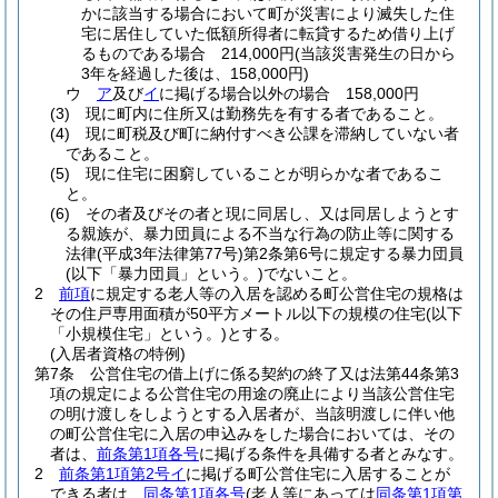
かに該当する場合において町が災害により滅失した住
宅に居住していた低額所得者に転貸するため借り上げ
るものである場合 214,000円
(当該災害発生の日から
3年を経過した後は、158,000円)
ウ
ア
及び
イ
に掲げる場合以外の場合 158,000円
(3)
現に町内に住所又は勤務先を有する者であること。
(4)
現に町税及び町に納付すべき公課を滞納していない者
であること。
(5)
現に住宅に困窮していることが明らかな者であるこ
と。
(6)
その者及びその者と現に同居し、又は同居しようとす
る親族が、暴力団員による不当な行為の防止等に関する
法律
(平成3年法律第77号)
第2条第6号に規定する暴力団員
(以下「暴力団員」という。)
でないこと。
2
前項
に規定する老人等の入居を認める町公営住宅の規格は
その住戸専用面積が50平方メートル以下の規模の住宅
(以下
「小規模住宅」という。)
とする。
(入居者資格の特例)
第7条
公営住宅の借上げに係る契約の終了又は法第44条第3
項の規定による公営住宅の用途の廃止により当該公営住宅
の明け渡しをしようとする入居者が、当該明渡しに伴い他
の町公営住宅に入居の申込みをした場合においては、その
者は、
前条第1項各号
に掲げる条件を具備する者とみなす。
2
前条第1項第2号イ
に掲げる町公営住宅に入居することが
できる者は、
同条第1項各号
(老人等にあっては
同条第1項第