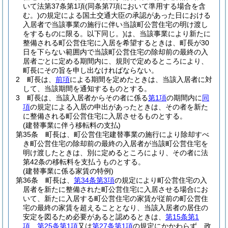
いて法第37条第1項
(同条第7項において準用する場合を含
む。)
の規定による国土交通大臣の承認があった日における
入居者で当該事業の施行に伴い当該町公営住宅の明け渡し
をするものに限る。以下同じ。)
は、当該事業により新たに
整備される町公営住宅に入居を希望するときは、町長が30
日を下らない範囲内で当該町公営住宅の除却前の最終の入
居者ごとに定める期間内に、規則で定めるところにより、
町長にその旨を申し出なければならない。
2
町長は、
前項
による期間を定めたときは、当該入居者に対
して、当該期間を通知するものとする。
3
町長は、当該入居者からその者に係る
第1項
の期間内に
同
項
の規定による入居の申出があったときは、その者を新た
に整備される町公営住宅に入居させるものとする。
(建替事業に伴う移転料の支払)
第35条
町長は、町公営住宅建替事業の施行により除却すべ
き町公営住宅の除却前の最終の入居者が当該町公営住宅を
明け渡したときは、別に定めるところにより、その者に法
第42条の移転料を支払うものとする。
(建替事業に係る家賃の特例)
第36条
町長は、
第34条第3項
の規定により町公営住宅の入
居者を新たに整備された町公営住宅に入居させる場合にお
いて、新たに入居する町公営住宅の家賃が従前の町公営住
宅の最終の家賃を超えることとなり、当該入居者の居住の
安定を図るため必要があると認めるときは、
第15条第1
項
、
第25条第1項
又は
第27条第1項
の規定にかかわらず、政