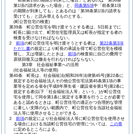
「前条第1項の期限が到来した場合」とあるのは「第38条
第1項の請求があった場合」と、
同条第5項
中「前条第1項
の期限が到来しても」とあるのは「第38条第1項の請求を
受けても」と読み替えるものとする。
(町公営住宅の検査)
第39条
町公営住宅を明け渡そうとする者は、5日前までに
町長に届け出て、町営住宅監理員又は町長が指定する者の
検査を受けなければならない。
2
前項
の町公営住宅を明け渡そうとする者は、
第22条第3項
ただし書
の規定により町長の承認を得て町公営住宅を模様
替し、又は増築したときは、
前項
の検査前に自己の費用で
原状回復又は撤去を行わなければならない。
第3章
社会福祉事業への活用
(社会福祉法人等の使用)
第40条
町長は、社会福祉法
(昭和26年法律第45号)
第22条に
規定する社会福祉法人その他公営住宅法第45条第1項の事
業等を定める省令
(平成8年厚生省・建設省令第1号)
第2条に
規定する者
(以下「社会福祉法人等」という。)
が町公営住
宅を使用して同令第1条に規定する事業を行うことが必要で
あると認めるときは、町公営住宅の適正かつ合理的な管理
に著しい支障のない範囲内で、町公営住宅を当該社会福祉
法人等に使用させることができる。
2
前項
の規定により社会福祉法人等に町公営住宅を使用させ
る場合における当該町公営住宅の管理については、
この章
に定めるところによる。