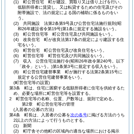
(1)
町公営住宅 町が建設、買取り又は借り上げを行い、
低額所得者に賃貸し、又は転貸するための住宅及びその
附帯施設で、法の規定による国の補助に係るものをい
う。
(2)
共同施設 法第2条第9号及び公営住宅法施行規則
(昭
和26年建設省令第19号)
第1条に規定する施設をいう。
(3)
町公営住宅等 町公営住宅及び共同施設をいう。
(4)
改良住宅 町が改良法第17条の規定により建設する住
宅をいう。
(5)
町営住宅 町公営住宅及び改良住宅をいう。
(6)
町営住宅等 町営住宅及び共同施設をいう。
(7)
収入 公営住宅法施行令
(昭和26年政令第240号。以下
「政令」という。)
第1条第3号に規定する収入をいう。
(8)
町公営住宅建替事業 町が施行する法第2条第15号に
規定する公営住宅建替事業をいう。
(町営住宅等の設置)
第3条
町は、住宅に困窮する低額所得者に住宅を供給するた
め、必要な場所に町営住宅等を設置する。
2
町営住宅等の名称、位置、戸数等は、規則で定める。
第2章
町公営住宅等の管理
(入居者の公募の方法)
第4条
町長は、入居者の公募を
次の各号
に掲げる方法のうち
2以上の方法によって行うものとする。
(1)
新聞
(2)
町庁舎その他町の区域内の適当な場所における掲示