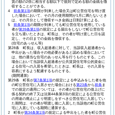
賃の額の2倍に相当する額以下で規則で定める額の金銭を徴
収することができる。
4
前条第1項
の期限が到来した場合又は町公営住宅を明け渡
した場合において、その月の使用期間が1月に満たないとき
は、その月分として徴収すべき金銭は日割計算による。
5
前条第1項
の期限が到来しても町公営住宅を使用している
者が
第39条第1項
の規定による届出をしないで町公営住宅
を立ち退いたときは、町長は、その者が明け渡した日を認
定し、その日までの金銭を徴収する。
(住宅のあっせん等)
第28条
町長は、収入超過者に対して、当該収入超過者から
申出があった場合その他必要があると認める場合において
は、他の適当な住宅のあっせん等を行うものとする。
この
場合において当該収入超過者が公共賃貸住宅等公的資金に
よる住宅への入居を希望したときは、町長は、その入居を
容易にするよう配慮するものとする。
(期間通算)
第29条
町長が
第7条第1項
の規定による申込みをした者を他
の町公営住宅に入居させた場合における
第23条
から
前条
ま
での規定の適用については、その者が公営住宅の借上げに
係る契約の終了又は法第44条第3項の規定による公営住宅
の用途の廃止により明渡しをすべき公営住宅に入居してい
た期間は、その者が明渡し後に入居した当該他の町公営住
宅に入居している期間に通算する。
2
町長が
第34条第1項
の規定による申出をした者を町公営住