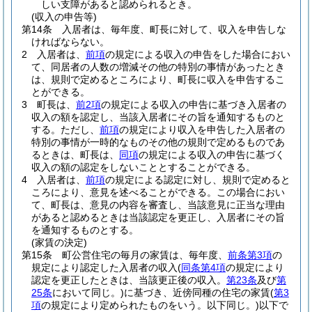
しい支障があると認められるとき。
(収入の申告等)
第14条
入居者は、毎年度、町長に対して、収入を申告しな
ければならない。
2
入居者は、
前項
の規定による収入の申告をした場合におい
て、同居者の人数の増減その他の特別の事情があったとき
は、規則で定めるところにより、町長に収入を申告するこ
とができる。
3
町長は、
前2項
の規定による収入の申告に基づき入居者の
収入の額を認定し、当該入居者にその旨を通知するものと
する。
ただし、
前項
の規定により収入を申告した入居者の
特別の事情が一時的なものその他の規則で定めるものであ
るときは、町長は、
同項
の規定による収入の申告に基づく
収入の額の認定をしないこととすることができる。
4
入居者は、
前項
の規定による認定に対し、規則で定めると
ころにより、意見を述べることができる。
この場合におい
て、町長は、意見の内容を審査し、当該意見に正当な理由
があると認めるときは当該認定を更正し、入居者にその旨
を通知するものとする。
(家賃の決定)
第15条
町公営住宅の毎月の家賃は、毎年度、
前条第3項
の
規定により認定した入居者の収入
(
同条第4項
の規定により
認定を更正したときは、当該更正後の収入。
第23条
及び
第
25条
において同じ。)
に基づき、近傍同種の住宅の家賃
(
第3
項
の規定により定められたものをいう。以下同じ。)
以下で