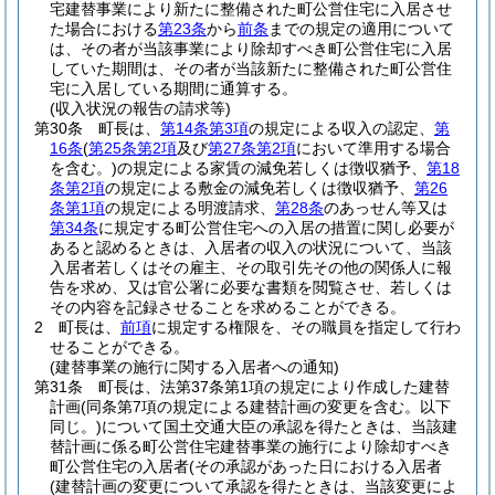
宅建替事業により新たに整備された町公営住宅に入居させ
た場合における
第23条
から
前条
までの規定の適用について
は、その者が当該事業により除却すべき町公営住宅に入居
していた期間は、その者が当該新たに整備された町公営住
宅に入居している期間に通算する。
(収入状況の報告の請求等)
第30条
町長は、
第14条第3項
の規定による収入の認定、
第
16条
(
第25条第2項
及び
第27条第2項
において準用する場合
を含む。)
の規定による家賃の減免若しくは徴収猶予、
第18
条第2項
の規定による敷金の減免若しくは徴収猶予、
第26
条第1項
の規定による明渡請求、
第28条
のあっせん等又は
第34条
に規定する町公営住宅への入居の措置に関し必要が
あると認めるときは、入居者の収入の状況について、当該
入居者若しくはその雇主、その取引先その他の関係人に報
告を求め、又は官公署に必要な書類を閲覧させ、若しくは
その内容を記録させることを求めることができる。
2
町長は、
前項
に規定する権限を、その職員を指定して行わ
せることができる。
(建替事業の施行に関する入居者への通知)
第31条
町長は、法第37条第1項の規定により作成した建替
計画
(同条第7項の規定による建替計画の変更を含む。以下
同じ。)
について国土交通大臣の承認を得たときは、当該建
替計画に係る町公営住宅建替事業の施行により除却すべき
町公営住宅の入居者
(その承認があった日における入居者
(建替計画の変更について承認を得たときは、当該変更によ