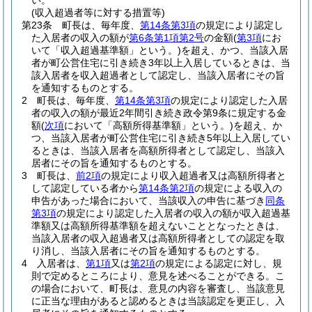
い。
(収入超過者等に対する措置等)
第23条
町長は、毎年度、
第14条第3項
の規定により認定し
た入居者の収入の額が
第6条第1項第2号
の金額
(
第3項
にお
いて「収入超過基準額」という。)
を超え、かつ、当該入居
者が町公営住宅に引き続き3年以上入居しているときは、当
該入居者を収入超過者として認定し、当該入居者にその旨
を通知するものとする。
2
町長は、毎年度、
第14条第3項
の規定により認定した入居
者の収入の額が最近2年間引き続き政令第9条に規定する金
額
(
次項
において「高額所得基準額」という。)
を超え、か
つ、当該入居者が町公営住宅に引き続き5年以上入居してい
るときは、当該入居者を高額所得者として認定し、当該入
居者にその旨を通知するものとする。
3
町長は、
前2項
の規定により収入超過者又は高額所得者と
して認定している者から
第14条第2項
の規定による収入の
申告があった場合において、当該収入の申告に基づき
同条
第3項
の規定により認定した入居者の収入の額が収入超過基
準額又は高額所得基準額を超えないこととなったときは、
当該入居者の収入超過者又は高額所得者としての認定を取
り消し、当該入居者にその旨を通知するものとする。
4
入居者は、
第1項
又は
第2項
の規定による認定に対し、規
則で定めるところにより、意見を述べることができる。
こ
の場合において、町長は、意見の内容を審査し、当該意見
に正当な理由があると認めるときは当該認定を更正し、入