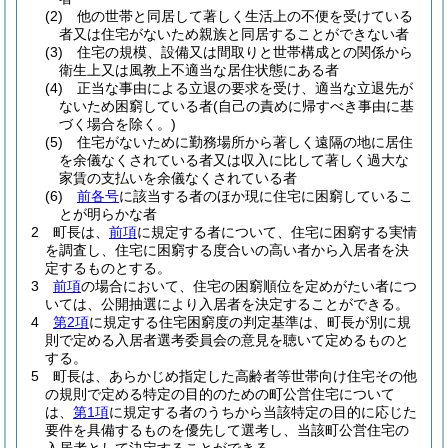
(2)
他の世帯と同居して著しく生活上の不便を受けている
者又は住宅がないため親族と同居することができない者
(3)
住宅の規模、設備又は間取りと世帯構成との関係から
衛生上又は風教上不適当な居住状態にある者
(4)
正当な事由による立退の要求を受け、適当な立退先が
ないため困窮している者
(自己の責めに帰すべき事由に基
づく場合を除く。)
(5)
住宅がないために勤務場所から著しく遠隔の地に居住
を余儀なくされている者又は収入に比して著しく過大な
家賃の支払いを余儀なくされている者
(6)
前各号
に該当する者のほか現に住宅に困窮しているこ
とが明らかな者
2
町長は、
前項
に規定する者について、住宅に困窮する実情
を調査し、住宅に困窮する度合いの高い者から入居者を決
定するものとする。
3
前項
の場合において、住宅の困窮順位を定めがたい者につ
いては、公開抽選により入居者を決定することができる。
4
第2項
に規定する住宅困窮度の判定基準は、町長が別に規
則で定める入居者選考委員会の意見を聴いて定めるものと
する。
5
町長は、あらかじめ指定した高齢者等世帯向け住宅その他
の規則で定める特定の目的のための町公営住宅について
は、
第1項
に規定する者のうちから当該特定の目的に応じた
要件を具備するものを優先して選考し、当該町公営住宅の