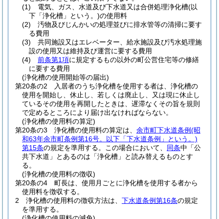
(1)
電気、ガス、水道及び下水道又は合併処理浄化槽
(以
下「浄化槽」という。)
の使用料
(2)
汚物及びじんかいの処理並びに排水管等の清掃に要す
る費用
(3)
共同施設又はエレベーター、給水施設及び汚水処理施
設の使用又は維持及び運営に要する費用
(4)
前条第1項
に規定するもの以外の町公営住宅等の修繕
に要する費用
(浄化槽の使用開始等の届出)
第20条の2
入居者のうち浄化槽を使用する者は、浄化槽の
使用を開始し、休止し、若しくは廃止し、又は現に休止し
ているその使用を再開したときは、遅滞なくその旨を規則
で定めるところにより届け出なければならない。
(浄化槽の使用料の算定)
第20条の3
浄化槽の使用料の算定は、
余市町下水道条例
(昭
和63年余市町条例第16号。以下「下水道条例」という。)
第15条
の規定を準用する。
この場合において、
同条
中「公
共下水道」とあるのは「浄化槽」と読み替えるものとす
る。
(浄化槽の使用料の徴収)
第20条の4
町長は、使用月ごとに浄化槽を使用する者から
使用料を徴収する。
2
浄化槽の使用料の徴収方法は、
下水道条例第16条
の規定
を準用する。
(浄化槽の使用料の減免)