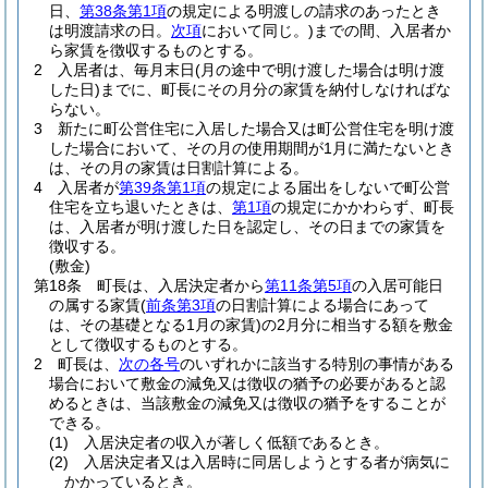
日、
第38条第1項
の規定による明渡しの請求のあったとき
は明渡請求の日。
次項
において同じ。)
までの間、入居者か
ら家賃を徴収するものとする。
2
入居者は、毎月末日
(月の途中で明け渡した場合は明け渡
した日)
までに、町長にその月分の家賃を納付しなければな
らない。
3
新たに町公営住宅に入居した場合又は町公営住宅を明け渡
した場合において、その月の使用期間が1月に満たないとき
は、その月の家賃は日割計算による。
4
入居者が
第39条第1項
の規定による届出をしないで町公営
住宅を立ち退いたときは、
第1項
の規定にかかわらず、町長
は、入居者が明け渡した日を認定し、その日までの家賃を
徴収する。
(敷金)
第18条
町長は、入居決定者から
第11条第5項
の入居可能日
の属する家賃
(
前条第3項
の日割計算による場合にあって
は、その基礎となる1月の家賃)
の2月分に相当する額を敷金
として徴収するものとする。
2
町長は、
次の各号
のいずれかに該当する特別の事情がある
場合において敷金の減免又は徴収の猶予の必要があると認
めるときは、当該敷金の減免又は徴収の猶予をすることが
できる。
(1)
入居決定者の収入が著しく低額であるとき。
(2)
入居決定者又は入居時に同居しようとする者が病気に
かかっているとき。