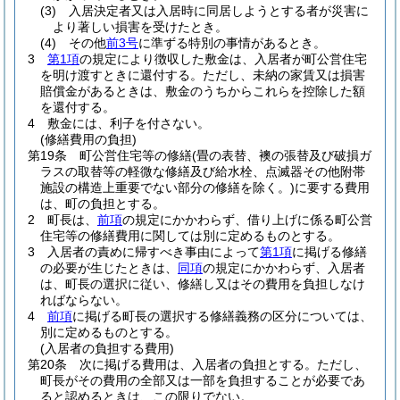
(3)
入居決定者又は入居時に同居しようとする者が災害に
より著しい損害を受けたとき。
(4)
その他
前3号
に準ずる特別の事情があるとき。
3
第1項
の規定により徴収した敷金は、入居者が町公営住宅
を明け渡すときに還付する。
ただし、未納の家賃又は損害
賠償金があるときは、敷金のうちからこれらを控除した額
を還付する。
4
敷金には、利子を付さない。
(修繕費用の負担)
第19条
町公営住宅等の修繕
(畳の表替、襖の張替及び破損ガ
ラスの取替等の軽微な修繕及び給水栓、点滅器その他附帯
施設の構造上重要でない部分の修繕を除く。)
に要する費用
は、町の負担とする。
2
町長は、
前項
の規定にかかわらず、借り上げに係る町公営
住宅等の修繕費用に関しては別に定めるものとする。
3
入居者の責めに帰すべき事由によって
第1項
に掲げる修繕
の必要が生じたときは、
同項
の規定にかかわらず、入居者
は、町長の選択に従い、修繕し又はその費用を負担しなけ
ればならない。
4
前項
に掲げる町長の選択する修繕義務の区分については、
別に定めるものとする。
(入居者の負担する費用)
第20条
次に掲げる費用は、入居者の負担とする。
ただし、
町長がその費用の全部又は一部を負担することが必要であ
ると認めるときは、この限りでない。