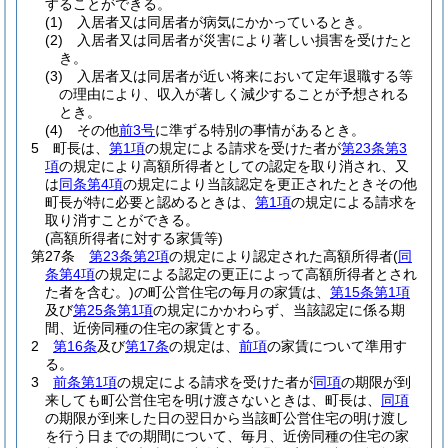
することができる。
(1)
入居者又は同居者が病気にかかっているとき。
(2)
入居者又は同居者が災害により著しい損害を受けたと
き。
(3)
入居者又は同居者が近い将来において定年退職する等
の理由により、収入が著しく減少することが予想される
とき。
(4)
その他
前3号
に準ずる特別の事情があるとき。
5
町長は、
第1項
の規定による請求を受けた者が
第23条第3
項
の規定により高額所得者としての認定を取り消され、又
は
同条第4項
の規定により当該認定を更正されたときその他
町長が特に必要と認めるときは、
第1項
の規定による請求を
取り消すことができる。
(高額所得者に対する家賃等)
第27条
第23条第2項
の規定により認定された高額所得者
(
同
条第4項
の規定による認定の更正によって高額所得者とされ
た者を含む。)
の町公営住宅の毎月の家賃は、
第15条第1項
及び
第25条第1項
の規定にかかわらず、当該認定に係る期
間、近傍同種の住宅の家賃とする。
2
第16条
及び
第17条
の規定は、
前項
の家賃について準用す
る。
3
前条第1項
の規定による請求を受けた者が
同項
の期限が到
来しても町公営住宅を明け渡さないときは、町長は、
同項
の期限が到来した日の翌日から当該町公営住宅の明け渡し
を行う日までの期間について、毎月、近傍同種の住宅の家