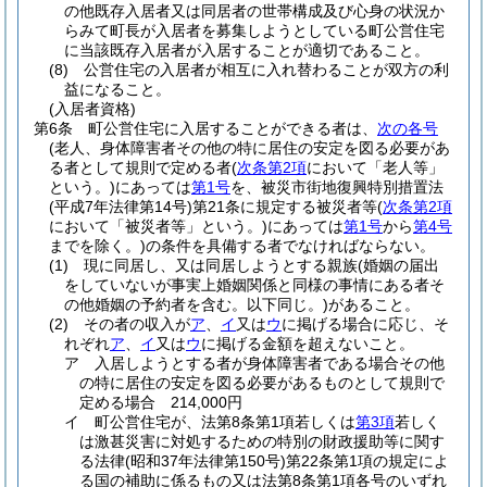
の他既存入居者又は同居者の世帯構成及び心身の状況か
らみて町長が入居者を募集しようとしている町公営住宅
に当該既存入居者が入居することが適切であること。
(8)
公営住宅の入居者が相互に入れ替わることが双方の利
益になること。
(入居者資格)
第6条
町公営住宅に入居することができる者は、
次の各号
(老人、身体障害者その他の特に居住の安定を図る必要があ
る者として規則で定める者
(
次条第2項
において「老人等」
という。)
にあっては
第1号
を、被災市街地復興特別措置法
(平成7年法律第14号)
第21条に規定する被災者等
(
次条第2項
において「被災者等」という。)
にあっては
第1号
から
第4号
までを除く。)
の条件を具備する者でなければならない。
(1)
現に同居し、又は同居しようとする親族
(婚姻の届出
をしていないが事実上婚姻関係と同様の事情にある者そ
の他婚姻の予約者を含む。以下同じ。)
があること。
(2)
その者の収入が
ア
、
イ
又は
ウ
に掲げる場合に応じ、そ
れぞれ
ア
、
イ
又は
ウ
に掲げる金額を超えないこと。
ア
入居しようとする者が身体障害者である場合その他
の特に居住の安定を図る必要があるものとして規則で
定める場合 214,000円
イ
町公営住宅が、法第8条第1項若しくは
第3項
若しく
は激甚災害に対処するための特別の財政援助等に関す
る法律
(昭和37年法律第150号)
第22条第1項の規定によ
る国の補助に係るもの又は法第8条第1項各号のいずれ