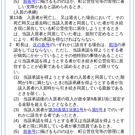
(5)
前各号
に掲げるもののほか、町公営住宅等の管理に著
しい支障があると認められるとき。
(入居の承継)
第13条
入居者が死亡し、又は退去した場合において、その
死亡時又は退去時に当該入居者と同居していた者が引き続
き現に居住している町公営住宅に居住しようとするとき
は、当該入居者と同居していた者は、規則で定めるところ
により、町長の承認を得なければならない。
2
町長は、
次の各号
のいずれかに該当する場合は、
前項
の承
認をしてはならない。
ただし、当該承認を得ようとする者
が病気にかかっていることその他特別の事情があることに
より当該承認を得ようとする者が引き続き町公営住宅に居
住することが必要であると認めるときは、この限りでな
い。
(1)
当該承認を得ようとする者の入居者と同居していた期
間が1年に満たないとき
(当該承継を得ようとする者が当
該入居者の入居時から引き続き同居している親族である
ときを除く。)
。
(2)
当該承認後の入居者の収入が政令第9条第1項に規定す
る金額を超えることとなるとき。
(3)
当該入居者が
第38条第1項第1号
から
第5号
までのいず
れかに該当する者であったとき。
(4)
当該承認を得ようとする者又は当該承認を得ようとす
る者と現に同居している者が暴力団員であるとき。
(5)
前各号
に掲げるもののほか、町公営住宅等の管理に著