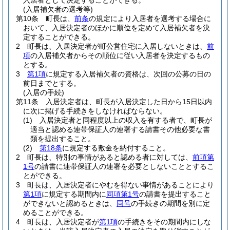
入居者として決定することができる。
(入居補欠者の選考等)
第10条
町長は、
前条
の規定により入居者を選考する場合に
おいて、入居決定者のほかに順位を定めて入居補欠者を決
定することができる。
2
町長は、入居決定者が町公営住宅に入居しないときは、
前
項
の入居補欠者からその順位に従い入居者を決定するもの
とする。
3
第1項
に規定する入居補欠者の資格は、次回の公募の日の
前日までとする。
(入居の手続)
第11条
入居決定者は、町長が入居決定した日から15日以内
に次に掲げる手続きをしなければならない。
(1)
入居決定者と同程度以上の収入を有する者で、町長が
適当と認める連帯保証人の連署する請書その他必要な書
類を提出すること。
(2)
第18条
に規定する敷金を納付すること。
2
町長は、特別の事情があると認める者に対しては、
前項第
1号
の請書に連帯保証人の連署を必要としないこととするこ
とができる。
3
町長は、入居決定者にやむを得ない事情があることにより
第1項
に規定する期間内に
同項第1号
の請書を提出すること
ができないと認めるときは、
同号
の手続きの期間を別に定
めることができる。
4
町長は、入居決定者が
第1項
の手続きをその期間内にしな