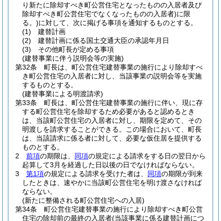
り新たに除却すべき町公営住宅となったものの入居者及び
除却すべき町公営住宅でなくなったものの入居者)
に限
る。)
に対して、次に掲げる事項を通知するものとする。
(1)
建替計画
(2)
建替計画に係る国土交通大臣の承認年月日
(3)
その他町長が定める事項
(建替事業に伴う説明会等の実施)
第32条
町長は、町公営住宅建替事業の施行により除却すべ
き町公営住宅の入居者に対し、当該事業の説明会等を実施
するものとする。
(建替事業による明渡請求)
第33条
町長は、町公営住宅建替事業の施行に伴い、現に存
する町公営住宅を除却するため必要があると認めるとき
は、当該町公営住宅の入居者に対し、期限を定めて、その
明渡しを請求することができる。
この場合において、町長
は、当該請求に係る者に対して、必要な仮住居を提供する
ものとする。
2
前項
の期限は、
同項
の規定による請求をする日の翌日から
起算して3月を経過した日以後の日でなければならない。
3
第1項
の規定による請求を受けた者は、
同項
の期限が到来
したときは、速やかに当該町公営住宅を明け渡さなければ
ならない。
(新たに整備される町公営住宅への入居)
第34条
町公営住宅建替事業の施行により除却すべき町公営
住宅の除却前の最終の入居者
(当該事業に係る建替計画につ