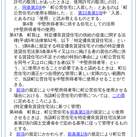
許可の取消しがあったときは、使用許可の取消しの日」
と、
同条第3項
中「町公営住宅に入居した」とあるのは「町
公営住宅の使用を開始した」と、
第22条第1項
中「入居」
とあるのは「使用」と読み替えるものとする。
第4章
中堅所得者等に供する住宅としての活用
(中堅所得者等の使用)
第47条
町長は、特定優良賃貸住宅の供給の促進に関する法
律
(平成5年法律第52号。以下「特定優良賃貸住宅法」とい
う。)
第6条に規定する特定優良賃貸住宅その他の特定優良
賃貸住宅法第3条第4号イ又はロに掲げる者の居住の用に供
する賃貸住宅の不足その他の特別の事由により町公営住宅
を同号イ又はロに掲げる者
(以下「中堅所得者等」とい
う。)
に使用させることが必要であると認めるときは、町公
営住宅の適正かつ合理的な管理に著しい支障のない範囲内
で、当該町公営住宅を中堅所得者等に使用させることがで
きる。
2
前項
の規定により中堅所得者等に町公営住宅を使用させる
場合における、当該町公営住宅の管理については、
この章
に定めるところによる。
(特定優良賃貸住宅法に基づく管理)
第48条
町長は、町公営住宅を
前条第1項
の規定により使用
させるときは、当該町公営住宅を特定優良賃貸住宅法第18
条第2項の国土交通省令で定める基準に従って管理するもの
とする。
2
前項
の規定にかかわらず、
前条第1項
の規定により町公営