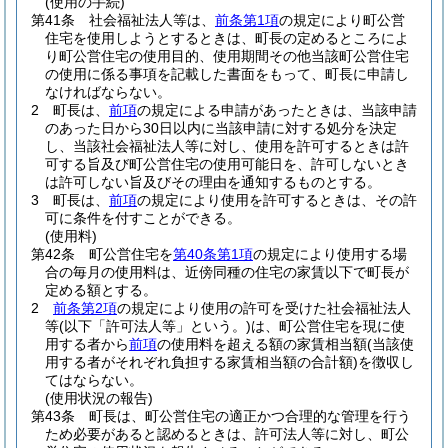
(使用の手続)
第41条
社会福祉法人等は、
前条第1項
の規定により町公営
住宅を使用しようとするときは、町長の定めるところによ
り町公営住宅の使用目的、使用期間その他当該町公営住宅
の使用に係る事項を記載した書面をもって、町長に申請し
なければならない。
2
町長は、
前項
の規定による申請があったときは、当該申請
のあった日から30日以内に当該申請に対する処分を決定
し、当該社会福祉法人等に対し、使用を許可するときは許
可する旨及び町公営住宅の使用可能日を、許可しないとき
は許可しない旨及びその理由を通知するものとする。
3
町長は、
前項
の規定により使用を許可するときは、その許
可に条件を付すことができる。
(使用料)
第42条
町公営住宅を
第40条第1項
の規定により使用する場
合の毎月の使用料は、近傍同種の住宅の家賃以下で町長が
定める額とする。
2
前条第2項
の規定により使用の許可を受けた社会福祉法人
等
(以下「許可法人等」という。)
は、町公営住宅を現に使
用する者から
前項
の使用料を超える額の家賃相当額
(当該使
用する者がそれぞれ負担する家賃相当額の合計額)
を徴収し
てはならない。
(使用状況の報告)
第43条
町長は、町公営住宅の適正かつ合理的な管理を行う
ため必要があると認めるときは、許可法人等に対し、町公