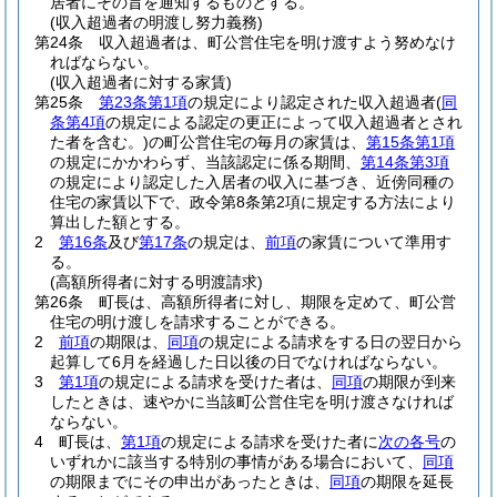
居者にその旨を通知するものとする。
(収入超過者の明渡し努力義務)
第24条
収入超過者は、町公営住宅を明け渡すよう努めなけ
ればならない。
(収入超過者に対する家賃)
第25条
第23条第1項
の規定により認定された収入超過者
(
同
条第4項
の規定による認定の更正によって収入超過者とされ
た者を含む。)
の町公営住宅の毎月の家賃は、
第15条第1項
の規定にかかわらず、当該認定に係る期間、
第14条第3項
の規定により認定した入居者の収入に基づき、近傍同種の
住宅の家賃以下で、政令第8条第2項に規定する方法により
算出した額とする。
2
第16条
及び
第17条
の規定は、
前項
の家賃について準用す
る。
(高額所得者に対する明渡請求)
第26条
町長は、高額所得者に対し、期限を定めて、町公営
住宅の明け渡しを請求することができる。
2
前項
の期限は、
同項
の規定による請求をする日の翌日から
起算して6月を経過した日以後の日でなければならない。
3
第1項
の規定による請求を受けた者は、
同項
の期限が到来
したときは、速やかに当該町公営住宅を明け渡さなければ
ならない。
4
町長は、
第1項
の規定による請求を受けた者に
次の各号
の
いずれかに該当する特別の事情がある場合において、
同項
の期限までにその申出があったときは、
同項
の期限を延長