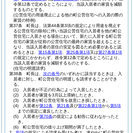
令第12条で定めるところにより、当該入居者の家賃を減額
するものとする。
(公営住宅の用途廃止による他の町公営住宅への入居の際の
家賃の特例)
第37条
町長は、法第44条第3項の規定により用途を廃止す
る公営住宅の除却に伴い当該公営住宅の入居者を他の町公
営住宅に入居させる場合において、新たに入居する町公営
住宅の家賃が従前の公営住宅の最終の家賃を超えることと
なり、当該入居者の居住の安定を図るため必要があると認
めるときは、
第15条第1項
、
第25条第1項
又は
第27条第1項
の規定にかかわらず、政令第12条で定めるところにより、
当該入居者の家賃を減額するものとする。
(住宅の明渡請求)
第38条
町長は、
次の各号
のいずれかに該当するときは、入
居者に対し、町公営住宅の明渡しを請求することができ
る。
(1)
入居者が不正の行為によって入居したとき。
(2)
入居者が家賃を3月以上滞納したとき。
(3)
入居者が町公営住宅等を故意にき損したとき。
(4)
入居者が
第12条
、
第21条
及び
第22条第1項
から
第5項
までの規定に違反したとき。
(5)
入居者が
第70条
の規定による勧告に従わなかったと
き。
(6)
町公営住宅の借り上げ期間が満了したとき。
2
前項
の規定による請求を受けた者は、速やかに町公営住宅