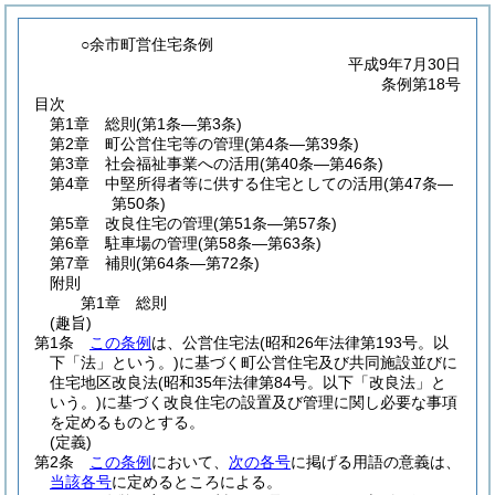
○余市町営住宅条例
平成9年7月30日
条例第18号
目次
第1章
総則
(第1条―第3条)
第2章
町公営住宅等の管理
(第4条―第39条)
第3章
社会福祉事業への活用
(第40条―第46条)
第4章
中堅所得者等に供する住宅としての活用
(第47条―
第50条)
第5章
改良住宅の管理
(第51条―第57条)
第6章
駐車場の管理
(第58条―第63条)
第7章
補則
(第64条―第72条)
附則
第1章
総則
(趣旨)
第1条
この条例
は、公営住宅法
(昭和26年法律第193号。以
下「法」という。)
に基づく町公営住宅及び共同施設並びに
住宅地区改良法
(昭和35年法律第84号。以下「改良法」と
いう。)
に基づく改良住宅の設置及び管理に関し必要な事項
を定めるものとする。
(定義)
第2条
この条例
において、
次の各号
に掲げる用語の意義は、
当該各号
に定めるところによる。