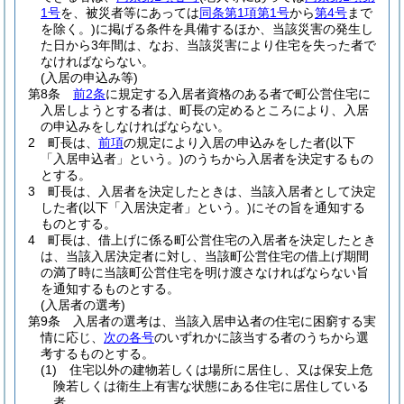
1号
を、被災者等にあっては
同条第1項第1号
から
第4号
まで
を除く。)
に掲げる条件を具備するほか、当該災害の発生し
た日から3年間は、なお、当該災害により住宅を失った者で
なければならない。
(入居の申込み等)
第8条
前2条
に規定する入居者資格のある者で町公営住宅に
入居しようとする者は、町長の定めるところにより、入居
の申込みをしなければならない。
2
町長は、
前項
の規定により入居の申込みをした者
(以下
「入居申込者」という。)
のうちから入居者を決定するもの
とする。
3
町長は、入居者を決定したときは、当該入居者として決定
した者
(以下「入居決定者」という。)
にその旨を通知する
ものとする。
4
町長は、借上げに係る町公営住宅の入居者を決定したとき
は、当該入居決定者に対し、当該町公営住宅の借上げ期間
の満了時に当該町公営住宅を明け渡さなければならない旨
を通知するものとする。
(入居者の選考)
第9条
入居者の選考は、当該入居申込者の住宅に困窮する実
情に応じ、
次の各号
のいずれかに該当する者のうちから選
考するものとする。
(1)
住宅以外の建物若しくは場所に居住し、又は保安上危
険若しくは衛生上有害な状態にある住宅に居住している
者