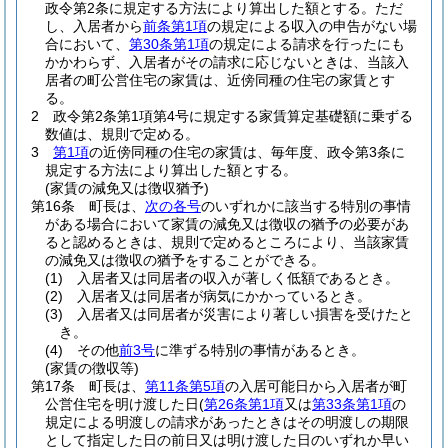
政令第2条に規定する方法により算出した額とする。
ただ
し、入居者から
前条第1項
の規定による収入の申告がない場
合において、
第30条第1項
の規定による請求を行ったにも
かかわらず、入居者がその請求に応じないときは、当該入
居者の町公営住宅の家賃は、近傍同種の住宅の家賃とす
る。
2
政令第2条第1項第4号に規定する家賃算定基礎額に乗ずる
数値は、規則で定める。
3
第1項
の近傍同種の住宅の家賃は、毎年度、政令第3条に
規定する方法により算出した額とする。
(家賃の減免又は徴収猶予)
第16条
町長は、
次の各号
のいずれかに該当する特別の事情
がある場合において家賃の減免又は徴収の猶予の必要があ
ると認めるときは、規則で定めるところにより、当該家賃
の減免又は徴収の猶予をすることができる。
(1)
入居者又は同居者の収入が著しく低額であるとき。
(2)
入居者又は同居者が病気にかかっているとき。
(3)
入居者又は同居者が災害により著しい損害を受けたと
き。
(4)
その他
前3号
に準ずる特別の事情があるとき。
(家賃の徴収等)
第17条
町長は、
第11条第5項
の入居可能日から入居者が町
公営住宅を明け渡した日
(
第26条第1項
又は
第33条第1項
の
規定による明渡しの請求があったときはその明渡しの期限
として指定した日の前日又は明け渡した日のいずれか早い