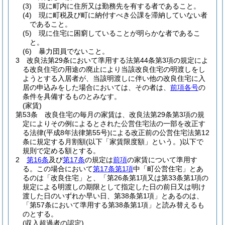
(3)
現に町内に住所又は勤務先を有する者であること。
(4)
現に町税及び町に納付すべき公課を滞納していない者
であること。
(5)
現に住宅に困窮していることが明らかな者であるこ
と。
(6)
暴力団員でないこと。
3
改良法第29条において準用する法第44条第3項の規定によ
る改良住宅の用途の廃止により当該改良住宅の明渡しをし
ようとする入居者が、当該明渡しに伴い他の改良住宅に入
居の申込みをした場合においては、その者は、
前項各号
の
条件を具備するものとみなす。
(家賃)
第53条
改良住宅の毎月の家賃は、改良法第29条第3項の規
定によりその例によるとされた公営住宅法の一部を改正す
る法律
(平成8年法律第55号)
による改正前の公営住宅法第12
条に規定する月割額
(以下「家賃限度額」という。)
以下で
規則で定める額とする。
2
第16条
及び
第17条
の規定は
前項
の家賃について準用す
る。
この場合において
第17条第1項
中「町公営住宅」とあ
るのは「改良住宅」と、「第26条第1項又は第33条第1項の
規定による明渡しの期限として指定した日の前日又は明け
渡した日のいずれか早い日、第38条第1項」とあるのは、
「第57条において準用する第38条第1項」と読み替えるも
のとする。
(収入超過者の認定)