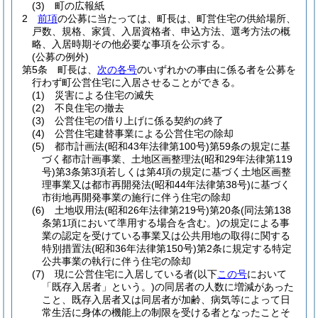
(3)
町の広報紙
2
前項
の公募に当たっては、町長は、町営住宅の供給場所、
戸数、規格、家賃、入居資格者、申込方法、選考方法の概
略、入居時期その他必要な事項を公示する。
(公募の例外)
第5条
町長は、
次の各号
のいずれかの事由に係る者を公募を
行わず町公営住宅に入居させることができる。
(1)
災害による住宅の滅失
(2)
不良住宅の撤去
(3)
公営住宅の借り上げに係る契約の終了
(4)
公営住宅建替事業による公営住宅の除却
(5)
都市計画法
(昭和43年法律第100号)
第59条の規定に基
づく都市計画事業、土地区画整理法
(昭和29年法律第119
号)
第3条第3項若しくは第4項の規定に基づく土地区画整
理事業又は都市再開発法
(昭和44年法律第38号)
に基づく
市街地再開発事業の施行に伴う住宅の除却
(6)
土地収用法
(昭和26年法律第219号)
第20条
(同法第138
条第1項において準用する場合を含む。)
の規定による事
業の認定を受けている事業又は公共用地の取得に関する
特別措置法
(昭和36年法律第150号)
第2条に規定する特定
公共事業の執行に伴う住宅の除却
(7)
現に公営住宅に入居している者
(以下
この号
において
「既存入居者」という。)
の同居者の人数に増減があった
こと、既存入居者又は同居者が加齢、病気等によって日
常生活に身体の機能上の制限を受ける者となったことそ