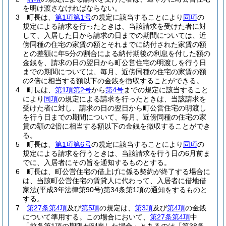
を明け渡さなければならない。
3
町長は、
第1項第1号
の規定に該当することにより
同項
の
規定による請求を行ったときは、当該請求を受けた者に対
して、入居した日から請求の日までの期間については、近
傍同種の住宅の家賃の額とそれまでに納付された家賃の額
との差額に年5分の割合による納付期後の利息を付した額の
金銭を、請求の日の翌日から町公営住宅の明渡しを行う日
までの期間については、毎月、近傍同種の住宅の家賃の額
の2倍に相当する額以下の金銭を徴収することができる。
4
町長は、
第1項第2号
から
第4号
までの規定に該当すること
により
同項
の規定による請求を行ったときは、当該請求を
受けた者に対し、請求の日の翌日から町公営住宅の明渡し
を行う日までの期間について、毎月、近傍同種の住宅の家
賃の額の2倍に相当する額以下の金銭を徴収することができ
る。
5
町長は、
第1項第6号
の規定に該当することにより
同項
の
規定による請求を行うときは、当該請求を行う日の6月前ま
でに、入居者にその旨を通知するものとする。
6
町長は、町公営住宅の借上げに係る契約が終了する場合に
は、当該町公営住宅の賃貸人に代わって、入居者に借地借
家法
(平成3年法律第90号)
第34条第1項の通知をするものと
する。
7
第27条第4項
及び
第5項
の規定は、
第3項
及び
第4項
の金銭
について準用する。
この場合において、
第27条第4項
中