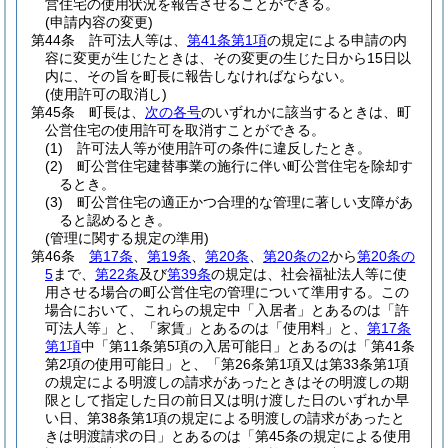
営住宅の使用状況を報告させることができる。
(申請内容の変更)
第44条
許可法人等は、
第41条第1項
の規定による申請の内
容に変更が生じたときは、その変更の生じた日から15日以
内に、その旨を町長に報告しなければならない。
(使用許可の取消し)
第45条
町長は、
次の各号
のいずれかに該当するときは、町
公営住宅の使用許可を取消すことができる。
(1)
許可法人等が使用許可の条件に違反したとき。
(2)
町公営住宅建替事業の施行に伴い町公営住宅を除却す
るとき。
(3)
町公営住宅の適正かつ合理的な管理に著しい支障があ
ると認めるとき。
(管理に関する規定の準用)
第46条
第17条
、
第19条
、
第20条
、
第20条の2
から
第20条の
5
まで、
第22条
及び
第39条
の規定は、社会福祉法人等に使
用させる場合の町公営住宅の管理について準用する。
この
場合において、これらの規定中「入居者」とあるのは「許
可法人等」と、「家賃」とあるのは「使用料」と、
第17条
第1項
中「第11条第5項の入居可能日」とあるのは「第41条
第2項の使用可能日」と、「第26条第1項又は第33条第1項
の規定による明渡しの請求があったときはその明渡しの期
限として指定した日の前日又は明け渡した日のいずれか早
い日、第38条第1項の規定による明渡しの請求があったと
きは明渡請求の日」とあるのは「第45条の規定による使用