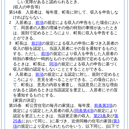
しい支障があると認められるとき。
(収入の申告等)
第14条
入居者は、毎年度、町長に対して、収入を申告しな
ければならない。
2
入居者は、
前項
の規定による収入の申告をした場合におい
て、同居者の人数の増減その他の特別の事情があったとき
は、規則で定めるところにより、町長に収入を申告するこ
とができる。
3
町長は、
前2項
の規定による収入の申告に基づき入居者の
収入の額を認定し、当該入居者にその旨を通知するものと
する。
ただし、
前項
の規定により収入を申告した入居者の
特別の事情が一時的なものその他の規則で定めるものであ
るときは、町長は、
同項
の規定による収入の申告に基づく
収入の額の認定をしないこととすることができる。
4
入居者は、
前項
の規定による認定に対し、規則で定めると
ころにより、意見を述べることができる。
この場合におい
て、町長は、意見の内容を審査し、当該意見に正当な理由
があると認めるときは当該認定を更正し、入居者にその旨
を通知するものとする。
(家賃の決定)
第15条
町公営住宅の毎月の家賃は、毎年度、
前条第3項
の
規定により認定した入居者の収入
(
同条第4項
の規定により
認定を更正したときは、当該更正後の収入。
第23条
及び
第
25条
において同じ。)
に基づき、近傍同種の住宅の家賃
(
第3
項
の規定により定められたものをいう。以下同じ。)
以下で