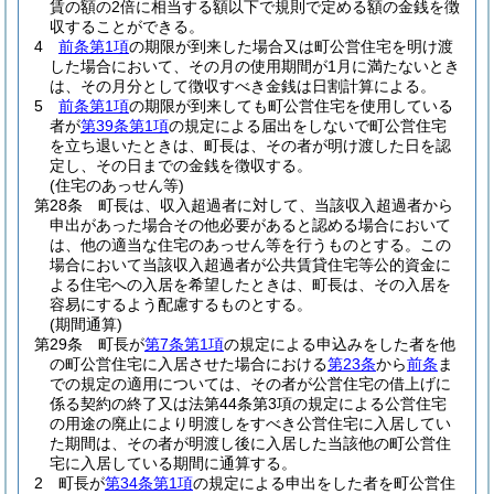
賃の額の2倍に相当する額以下で規則で定める額の金銭を徴
収することができる。
4
前条第1項
の期限が到来した場合又は町公営住宅を明け渡
した場合において、その月の使用期間が1月に満たないとき
は、その月分として徴収すべき金銭は日割計算による。
5
前条第1項
の期限が到来しても町公営住宅を使用している
者が
第39条第1項
の規定による届出をしないで町公営住宅
を立ち退いたときは、町長は、その者が明け渡した日を認
定し、その日までの金銭を徴収する。
(住宅のあっせん等)
第28条
町長は、収入超過者に対して、当該収入超過者から
申出があった場合その他必要があると認める場合において
は、他の適当な住宅のあっせん等を行うものとする。
この
場合において当該収入超過者が公共賃貸住宅等公的資金に
よる住宅への入居を希望したときは、町長は、その入居を
容易にするよう配慮するものとする。
(期間通算)
第29条
町長が
第7条第1項
の規定による申込みをした者を他
の町公営住宅に入居させた場合における
第23条
から
前条
ま
での規定の適用については、その者が公営住宅の借上げに
係る契約の終了又は法第44条第3項の規定による公営住宅
の用途の廃止により明渡しをすべき公営住宅に入居してい
た期間は、その者が明渡し後に入居した当該他の町公営住
宅に入居している期間に通算する。
2
町長が
第34条第1項
の規定による申出をした者を町公営住