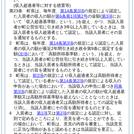
い。
(収入超過者等に対する措置等)
第23条
町長は、毎年度、
第14条第3項
の規定により認定し
た入居者の収入の額が
第6条第1項第2号
の金額
(
第3項
にお
いて「収入超過基準額」という。)
を超え、かつ、当該入居
者が町公営住宅に引き続き3年以上入居しているときは、当
該入居者を収入超過者として認定し、当該入居者にその旨
を通知するものとする。
2
町長は、毎年度、
第14条第3項
の規定により認定した入居
者の収入の額が最近2年間引き続き政令第9条に規定する金
額
(
次項
において「高額所得基準額」という。)
を超え、か
つ、当該入居者が町公営住宅に引き続き5年以上入居してい
るときは、当該入居者を高額所得者として認定し、当該入
居者にその旨を通知するものとする。
3
町長は、
前2項
の規定により収入超過者又は高額所得者と
して認定している者から
第14条第2項
の規定による収入の
申告があった場合において、当該収入の申告に基づき
同条
第3項
の規定により認定した入居者の収入の額が収入超過基
準額又は高額所得基準額を超えないこととなったときは、
当該入居者の収入超過者又は高額所得者としての認定を取
り消し、当該入居者にその旨を通知するものとする。
4
入居者は、
第1項
又は
第2項
の規定による認定に対し、規
則で定めるところにより、意見を述べることができる。
こ
の場合において、町長は、意見の内容を審査し、当該意見
に正当な理由があると認めるときは当該認定を更正し、入