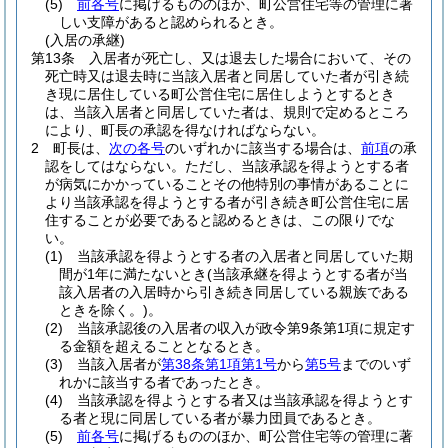
(5)
前各号
に掲げるもののほか、町公営住宅等の管理に著
しい支障があると認められるとき。
(入居の承継)
第13条
入居者が死亡し、又は退去した場合において、その
死亡時又は退去時に当該入居者と同居していた者が引き続
き現に居住している町公営住宅に居住しようとするとき
は、当該入居者と同居していた者は、規則で定めるところ
により、町長の承認を得なければならない。
2
町長は、
次の各号
のいずれかに該当する場合は、
前項
の承
認をしてはならない。
ただし、当該承認を得ようとする者
が病気にかかっていることその他特別の事情があることに
より当該承認を得ようとする者が引き続き町公営住宅に居
住することが必要であると認めるときは、この限りでな
い。
(1)
当該承認を得ようとする者の入居者と同居していた期
間が1年に満たないとき
(当該承継を得ようとする者が当
該入居者の入居時から引き続き同居している親族である
ときを除く。)
。
(2)
当該承認後の入居者の収入が政令第9条第1項に規定す
る金額を超えることとなるとき。
(3)
当該入居者が
第38条第1項第1号
から
第5号
までのいず
れかに該当する者であったとき。
(4)
当該承認を得ようとする者又は当該承認を得ようとす
る者と現に同居している者が暴力団員であるとき。
(5)
前各号
に掲げるもののほか、町公営住宅等の管理に著