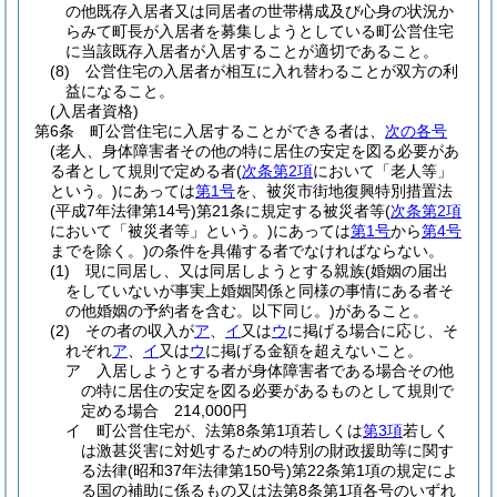
の他既存入居者又は同居者の世帯構成及び心身の状況か
らみて町長が入居者を募集しようとしている町公営住宅
に当該既存入居者が入居することが適切であること。
(8)
公営住宅の入居者が相互に入れ替わることが双方の利
益になること。
(入居者資格)
第6条
町公営住宅に入居することができる者は、
次の各号
(老人、身体障害者その他の特に居住の安定を図る必要があ
る者として規則で定める者
(
次条第2項
において「老人等」
という。)
にあっては
第1号
を、被災市街地復興特別措置法
(平成7年法律第14号)
第21条に規定する被災者等
(
次条第2項
において「被災者等」という。)
にあっては
第1号
から
第4号
までを除く。)
の条件を具備する者でなければならない。
(1)
現に同居し、又は同居しようとする親族
(婚姻の届出
をしていないが事実上婚姻関係と同様の事情にある者そ
の他婚姻の予約者を含む。以下同じ。)
があること。
(2)
その者の収入が
ア
、
イ
又は
ウ
に掲げる場合に応じ、そ
れぞれ
ア
、
イ
又は
ウ
に掲げる金額を超えないこと。
ア
入居しようとする者が身体障害者である場合その他
の特に居住の安定を図る必要があるものとして規則で
定める場合 214,000円
イ
町公営住宅が、法第8条第1項若しくは
第3項
若しく
は激甚災害に対処するための特別の財政援助等に関す
る法律
(昭和37年法律第150号)
第22条第1項の規定によ
る国の補助に係るもの又は法第8条第1項各号のいずれ