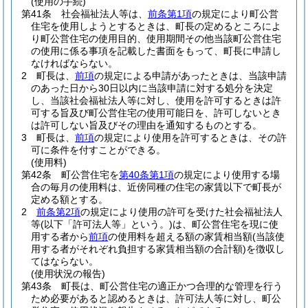
(使用の手続)
第41条
社会福祉法人等は、
前条第1項
の規定により町公営
住宅を使用しようとするときは、町長の定めるところによ
り町公営住宅の使用目的、使用期間その他当該町公営住宅
の使用に係る事項を記載した書面をもって、町長に申請し
なければならない。
2
町長は、
前項
の規定による申請があったときは、当該申請
のあった日から30日以内に当該申請に対する処分を決定
し、当該社会福祉法人等に対し、使用を許可するときは許
可する旨及び町公営住宅の使用可能日を、許可しないとき
は許可しない旨及びその理由を通知するものとする。
3
町長は、
前項
の規定により使用を許可するときは、その許
可に条件を付すことができる。
(使用料)
第42条
町公営住宅を
第40条第1項
の規定により使用する場
合の毎月の使用料は、近傍同種の住宅の家賃以下で町長が
定める額とする。
2
前条第2項
の規定により使用の許可を受けた社会福祉法人
等
(以下「許可法人等」という。)
は、町公営住宅を現に使
用する者から
前項
の使用料を超える額の家賃相当額
(当該使
用する者がそれぞれ負担する家賃相当額の合計額)
を徴収し
てはならない。
(使用状況の報告)
第43条
町長は、町公営住宅の適正かつ合理的な管理を行う
ため必要があると認めるときは、許可法人等に対し、町公