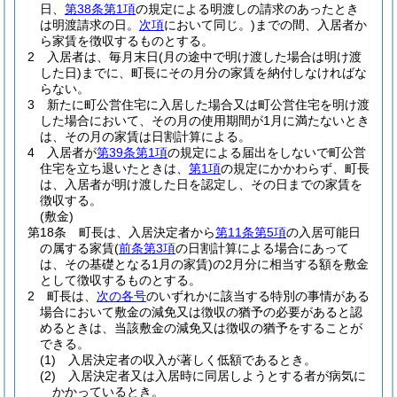
日、
第38条第1項
の規定による明渡しの請求のあったとき
は明渡請求の日。
次項
において同じ。)
までの間、入居者か
ら家賃を徴収するものとする。
2
入居者は、毎月末日
(月の途中で明け渡した場合は明け渡
した日)
までに、町長にその月分の家賃を納付しなければな
らない。
3
新たに町公営住宅に入居した場合又は町公営住宅を明け渡
した場合において、その月の使用期間が1月に満たないとき
は、その月の家賃は日割計算による。
4
入居者が
第39条第1項
の規定による届出をしないで町公営
住宅を立ち退いたときは、
第1項
の規定にかかわらず、町長
は、入居者が明け渡した日を認定し、その日までの家賃を
徴収する。
(敷金)
第18条
町長は、入居決定者から
第11条第5項
の入居可能日
の属する家賃
(
前条第3項
の日割計算による場合にあって
は、その基礎となる1月の家賃)
の2月分に相当する額を敷金
として徴収するものとする。
2
町長は、
次の各号
のいずれかに該当する特別の事情がある
場合において敷金の減免又は徴収の猶予の必要があると認
めるときは、当該敷金の減免又は徴収の猶予をすることが
できる。
(1)
入居決定者の収入が著しく低額であるとき。
(2)
入居決定者又は入居時に同居しようとする者が病気に
かかっているとき。