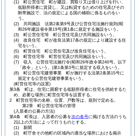
(1)
町公営住宅 町が建設、買取り又は借り上げを行い、
低額所得者に賃貸し、又は転貸するための住宅及びその
附帯施設で、法の規定による国の補助に係るものをい
う。
(2)
共同施設 法第2条第9号及び公営住宅法施行規則
(昭
和26年建設省令第19号)
第1条に規定する施設をいう。
(3)
町公営住宅等 町公営住宅及び共同施設をいう。
(4)
改良住宅 町が改良法第17条の規定により建設する住
宅をいう。
(5)
町営住宅 町公営住宅及び改良住宅をいう。
(6)
町営住宅等 町営住宅及び共同施設をいう。
(7)
収入 公営住宅法施行令
(昭和26年政令第240号。以下
「政令」という。)
第1条第3号に規定する収入をいう。
(8)
町公営住宅建替事業 町が施行する法第2条第15号に
規定する公営住宅建替事業をいう。
(町営住宅等の設置)
第3条
町は、住宅に困窮する低額所得者に住宅を供給するた
め、必要な場所に町営住宅等を設置する。
2
町営住宅等の名称、位置、戸数等は、規則で定める。
第2章
町公営住宅等の管理
(入居者の公募の方法)
第4条
町長は、入居者の公募を
次の各号
に掲げる方法のうち
2以上の方法によって行うものとする。
(1)
新聞
(2)
町庁舎その他町の区域内の適当な場所における掲示