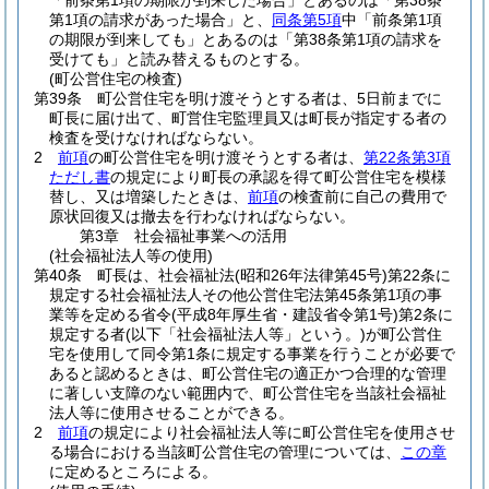
「前条第1項の期限が到来した場合」とあるのは「第38条
第1項の請求があった場合」と、
同条第5項
中「前条第1項
の期限が到来しても」とあるのは「第38条第1項の請求を
受けても」と読み替えるものとする。
(町公営住宅の検査)
第39条
町公営住宅を明け渡そうとする者は、5日前までに
町長に届け出て、町営住宅監理員又は町長が指定する者の
検査を受けなければならない。
2
前項
の町公営住宅を明け渡そうとする者は、
第22条第3項
ただし書
の規定により町長の承認を得て町公営住宅を模様
替し、又は増築したときは、
前項
の検査前に自己の費用で
原状回復又は撤去を行わなければならない。
第3章
社会福祉事業への活用
(社会福祉法人等の使用)
第40条
町長は、社会福祉法
(昭和26年法律第45号)
第22条に
規定する社会福祉法人その他公営住宅法第45条第1項の事
業等を定める省令
(平成8年厚生省・建設省令第1号)
第2条に
規定する者
(以下「社会福祉法人等」という。)
が町公営住
宅を使用して同令第1条に規定する事業を行うことが必要で
あると認めるときは、町公営住宅の適正かつ合理的な管理
に著しい支障のない範囲内で、町公営住宅を当該社会福祉
法人等に使用させることができる。
2
前項
の規定により社会福祉法人等に町公営住宅を使用させ
る場合における当該町公営住宅の管理については、
この章
に定めるところによる。