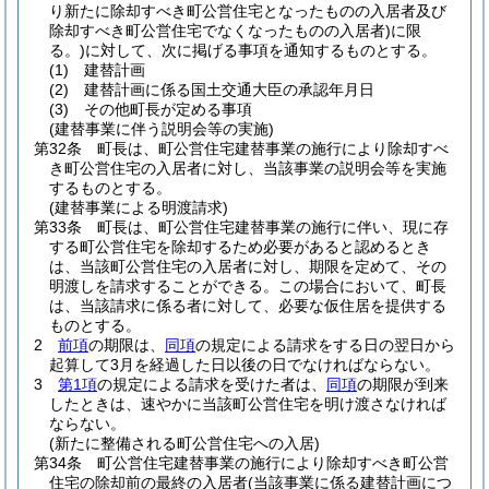
り新たに除却すべき町公営住宅となったものの入居者及び
除却すべき町公営住宅でなくなったものの入居者)
に限
る。)
に対して、次に掲げる事項を通知するものとする。
(1)
建替計画
(2)
建替計画に係る国土交通大臣の承認年月日
(3)
その他町長が定める事項
(建替事業に伴う説明会等の実施)
第32条
町長は、町公営住宅建替事業の施行により除却すべ
き町公営住宅の入居者に対し、当該事業の説明会等を実施
するものとする。
(建替事業による明渡請求)
第33条
町長は、町公営住宅建替事業の施行に伴い、現に存
する町公営住宅を除却するため必要があると認めるとき
は、当該町公営住宅の入居者に対し、期限を定めて、その
明渡しを請求することができる。
この場合において、町長
は、当該請求に係る者に対して、必要な仮住居を提供する
ものとする。
2
前項
の期限は、
同項
の規定による請求をする日の翌日から
起算して3月を経過した日以後の日でなければならない。
3
第1項
の規定による請求を受けた者は、
同項
の期限が到来
したときは、速やかに当該町公営住宅を明け渡さなければ
ならない。
(新たに整備される町公営住宅への入居)
第34条
町公営住宅建替事業の施行により除却すべき町公営
住宅の除却前の最終の入居者
(当該事業に係る建替計画につ