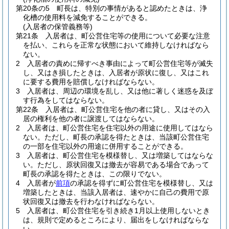
第20条の5
町長は、特別の事情があると認めたときは、浄
化槽の使用料を減免することができる。
(入居者の保管義務等)
第21条
入居者は、町公営住宅等の使用について必要な注意
を払い、これらを正常な状態において維持しなければなら
ない。
2
入居者の責めに帰すべき事由によって町公営住宅等が滅失
し、又はき損したときは、入居者が原状に復し、又はこれ
に要する費用を賠償しなければならない。
3
入居者は、周辺の環境を乱し、又は他に著しく迷惑を及ぼ
す行為をしてはならない。
第22条
入居者は、町公営住宅を他の者に貸し、又はその入
居の権利を他の者に譲渡してはならない。
2
入居者は、町公営住宅を住宅以外の用途に使用してはなら
ない。
ただし、町長の承認を得たときは、当該町公営住宅
の一部を住宅以外の用途に併用することができる。
3
入居者は、町公営住宅を模様替し、又は増築してはならな
い。
ただし、原状回復又は撤去が容易である場合であって
町長の承認を得たときは、この限りでない。
4
入居者が
前項
の承認を得ずに町公営住宅を模様替し、又は
増築したときは、当該入居者は、速やかに自己の費用で原
状回復又は撤去を行わなければならない。
5
入居者は、町公営住宅を引き続き1月以上使用しないとき
は、規則で定めるところにより、届出をしなければならな