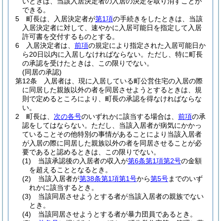
いときは、当該入居決定者の入居の決定を取り消すことが
できる。
5
町長は、入居決定者が
第1項
の手続きをしたときは、当該
入居決定者に対して、速やかに入居可能日を指定して入居
許可書を交付するものとする。
6
入居決定者は、
前項
の規定により指定された入居可能日か
ら20日以内に入居しなければならない。
ただし、特に町長
の承認を受けたときは、この限りでない。
(同居の承認)
第12条
入居者は、現に入居している町公営住宅の入居の際
に同居した親族以外の者を同居させようとするときは、規
則で定めるところにより、町長の承認を得なければならな
い。
2
町長は、
次の各号
のいずれかに該当する場合は、
前項
の承
認をしてはならない。
ただし、当該入居者が病気にかかっ
ていることその他特別の事情があることにより当該入居者
が入居の際に同居した親族以外の者を同居させることが必
要であると認めるときは、この限りでない。
(1)
当該承認後の入居者の収入が
第6条第1項第2号
の金額
を超えることとなるとき。
(2)
当該入居者が
第38条第1項第1号
から
第5号
までのいず
れかに該当するとき。
(3)
当該同居させようとする者が当該入居者の親族でない
とき。
(4)
当該同居させようとする者が暴力団員であるとき。