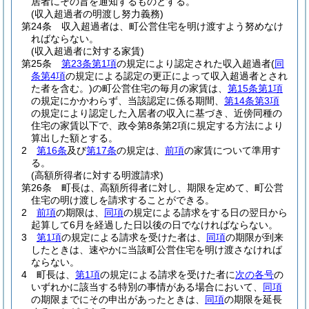
居者にその旨を通知するものとする。
(収入超過者の明渡し努力義務)
第24条
収入超過者は、町公営住宅を明け渡すよう努めなけ
ればならない。
(収入超過者に対する家賃)
第25条
第23条第1項
の規定により認定された収入超過者
(
同
条第4項
の規定による認定の更正によって収入超過者とされ
た者を含む。)
の町公営住宅の毎月の家賃は、
第15条第1項
の規定にかかわらず、当該認定に係る期間、
第14条第3項
の規定により認定した入居者の収入に基づき、近傍同種の
住宅の家賃以下で、政令第8条第2項に規定する方法により
算出した額とする。
2
第16条
及び
第17条
の規定は、
前項
の家賃について準用す
る。
(高額所得者に対する明渡請求)
第26条
町長は、高額所得者に対し、期限を定めて、町公営
住宅の明け渡しを請求することができる。
2
前項
の期限は、
同項
の規定による請求をする日の翌日から
起算して6月を経過した日以後の日でなければならない。
3
第1項
の規定による請求を受けた者は、
同項
の期限が到来
したときは、速やかに当該町公営住宅を明け渡さなければ
ならない。
4
町長は、
第1項
の規定による請求を受けた者に
次の各号
の
いずれかに該当する特別の事情がある場合において、
同項
の期限までにその申出があったときは、
同項
の期限を延長