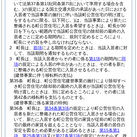
いて法第37条第1項
(同条第7項において準用する場合を含
む。)
の規定による国土交通大臣の承認があった日における
入居者で当該事業の施行に伴い当該町公営住宅の明け渡し
をするものに限る。以下同じ。)
は、当該事業により新たに
整備される町公営住宅に入居を希望するときは、町長が30
日を下らない範囲内で当該町公営住宅の除却前の最終の入
居者ごとに定める期間内に、規則で定めるところにより、
町長にその旨を申し出なければならない。
2
町長は、
前項
による期間を定めたときは、当該入居者に対
して、当該期間を通知するものとする。
3
町長は、当該入居者からその者に係る
第1項
の期間内に
同
項
の規定による入居の申出があったときは、その者を新た
に整備される町公営住宅に入居させるものとする。
(建替事業に伴う移転料の支払)
第35条
町長は、町公営住宅建替事業の施行により除却すべ
き町公営住宅の除却前の最終の入居者が当該町公営住宅を
明け渡したときは、別に定めるところにより、その者に法
第42条の移転料を支払うものとする。
(建替事業に係る家賃の特例)
第36条
町長は、
第34条第3項
の規定により町公営住宅の入
居者を新たに整備された町公営住宅に入居させる場合にお
いて、新たに入居する町公営住宅の家賃が従前の町公営住
宅の最終の家賃を超えることとなり、当該入居者の居住の
安定を図るため必要があると認めるときは、
第15条第1
項
、
第25条第1項
又は
第27条第1項
の規定にかかわらず、政