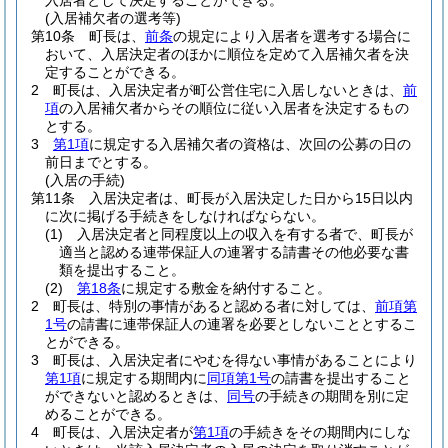
入居者として決定することができる。
(入居補欠者の選考等)
第10条
町長は、
前条
の規定により入居者を選考する場合に
おいて、入居決定者のほかに順位を定めて入居補欠者を決
定することができる。
2
町長は、入居決定者が町公営住宅に入居しないときは、
前
項
の入居補欠者からその順位に従い入居者を決定するもの
とする。
3
第1項
に規定する入居補欠者の資格は、次回の公募の日の
前日までとする。
(入居の手続)
第11条
入居決定者は、町長が入居決定した日から15日以内
に次に掲げる手続きをしなければならない。
(1)
入居決定者と同程度以上の収入を有する者で、町長が
適当と認める連帯保証人の連署する請書その他必要な書
類を提出すること。
(2)
第18条
に規定する敷金を納付すること。
2
町長は、特別の事情があると認める者に対しては、
前項第
1号
の請書に連帯保証人の連署を必要としないこととするこ
とができる。
3
町長は、入居決定者にやむを得ない事情があることにより
第1項
に規定する期間内に
同項第1号
の請書を提出すること
ができないと認めるときは、
同号
の手続きの期間を別に定
めることができる。
4
町長は、入居決定者が
第1項
の手続きをその期間内にしな