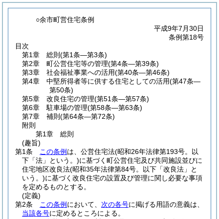
○余市町営住宅条例
平成9年7月30日
条例第18号
目次
第1章
総則
(第1条―第3条)
第2章
町公営住宅等の管理
(第4条―第39条)
第3章
社会福祉事業への活用
(第40条―第46条)
第4章
中堅所得者等に供する住宅としての活用
(第47条―
第50条)
第5章
改良住宅の管理
(第51条―第57条)
第6章
駐車場の管理
(第58条―第63条)
第7章
補則
(第64条―第72条)
附則
第1章
総則
(趣旨)
第1条
この条例
は、公営住宅法
(昭和26年法律第193号。以
下「法」という。)
に基づく町公営住宅及び共同施設並びに
住宅地区改良法
(昭和35年法律第84号。以下「改良法」と
いう。)
に基づく改良住宅の設置及び管理に関し必要な事項
を定めるものとする。
(定義)
第2条
この条例
において、
次の各号
に掲げる用語の意義は、
当該各号
に定めるところによる。