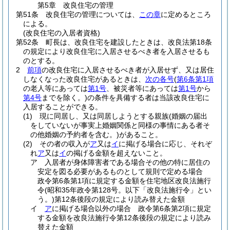
第5章
改良住宅の管理
第51条
改良住宅の管理については、
この章
に定めるところ
による。
(改良住宅の入居者資格)
第52条
町長は、改良住宅を建設したときは、改良法第18条
の規定により改良住宅に入居させるべき者を入居させるも
のとする。
2
前項
の改良住宅に入居させるべき者が入居せず、又は居住
しなくなった改良住宅があるときは、
次の各号
(
第6条第1項
の老人等にあっては
第1号
、被災者等にあっては
第1号
から
第4号
までを除く。)
の条件を具備する者は当該改良住宅に
入居することができる。
(1)
現に同居し、又は同居しようとする親族
(婚姻の届出
をしていないが事実上婚姻関係と同様の事情にある者そ
の他婚姻の予約者を含む。)
があること。
(2)
その者の収入が
ア
又は
イ
に掲げる場合に応じ、それぞ
れ
ア
又は
イ
の掲げる金額を超えないこと。
ア
入居者が身体障害者である場合その他の特に居住の
安定を図る必要があるものとして規則で定める場合
政令第6条第1項に規定する金額を住宅地区改良法施行
令
(昭和35年政令第128号。以下「改良法施行令」とい
う。)
第12条後段の規定により読み替えた金額
イ
ア
に掲げる場合以外の場合 政令第6条第2項に規定
する金額を改良法施行令第12条後段の規定により読み
替えた金額