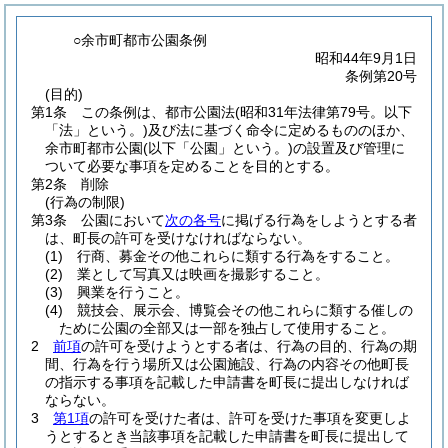
○余市町都市公園条例
昭和44年9月1日
条例第20号
(目的)
第1条
この条例は、都市公園法
(昭和31年法律第79号。以下
「法」という。)
及び法に基づく命令に定めるもののほか、
余市町都市公園
(以下「公園」という。)
の設置及び管理に
ついて必要な事項を定めることを目的とする。
第2条
削除
(行為の制限)
第3条
公園において
次の各号
に掲げる行為をしようとする者
は、町長の許可を受けなければならない。
(1)
行商、募金その他これらに類する行為をすること。
(2)
業として写真又は映画を撮影すること。
(3)
興業を行うこと。
(4)
競技会、展示会、博覧会その他これらに類する催しの
ために公園の全部又は一部を独占して使用すること。
2
前項
の許可を受けようとする者は、行為の目的、行為の期
間、行為を行う場所又は公園施設、行為の内容その他町長
の指示する事項を記載した申請書を町長に提出しなければ
ならない。
3
第1項
の許可を受けた者は、許可を受けた事項を変更しよ
うとするとき当該事項を記載した申請書を町長に提出して