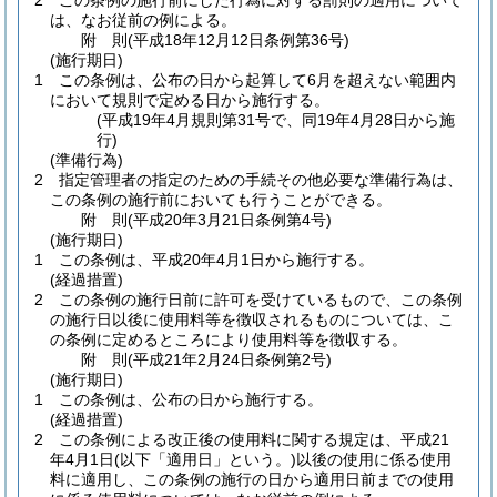
2
この条例の施行前にした行為に対する罰則の適用について
は、なお従前の例による。
附
則
(平成18年12月12日
条例第36号)
(施行期日)
1
この条例は、公布の日から起算して6月を超えない範囲内
において規則で定める日から施行する。
(平成19年4月規則第31号で、同19年4月28日から施
行)
(準備行為)
2
指定管理者の指定のための手続その他必要な準備行為は、
この条例の施行前においても行うことができる。
附
則
(平成20年3月21日
条例第4号)
(施行期日)
1
この条例は、平成20年4月1日から施行する。
(経過措置)
2
この条例の施行日前に許可を受けているもので、この条例
の施行日以後に使用料等を徴収されるものについては、こ
の条例に定めるところにより使用料等を徴収する。
附
則
(平成21年2月24日
条例第2号)
(施行期日)
1
この条例は、公布の日から施行する。
(経過措置)
2
この条例による改正後の使用料に関する規定は、平成21
年4月1日
(以下「適用日」という。)
以後の使用に係る使用
料に適用し、この条例の施行の日から適用日前までの使用