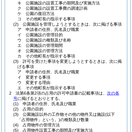
キ
公園施設の設置工事の期間及び実施方法
ク
公園施設の設置工事費の調達計画
ケ
公園の復旧方法
コ
その他町長の指示する事項
(2)
公園施設を管理しようとするときは、次に掲げる事項
ア
申請者の住所、氏名及び職業
イ
公園施設の管理目的
ウ
公園施設の種類及び名称
エ
公園施設の管理期間
オ
公園施設の管理方法
カ
その他町長が指示する事項
(3)
許可を受けた事項を変更しようとするときは、次に掲
げる事項
ア
申請者の住所、氏名及び職業
イ
変更する事項
ウ
変更する理由
エ
その他町長が指示する事項
2
法第6条第2項の占用の許可申請書の記載事項は、
次の各
号
に掲げるとおりとする。
(1)
申請者の住所、氏名及び職業
(2)
占用の目的
(3)
公園施設以外の工作物その他の物件又は施設
(以下
「占用物件」という。)
の種類及び数量
(4)
占用物件の管理方法
(5)
占用物件設置工事の期間及び実施方法