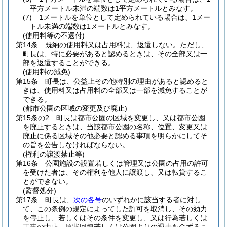
平方メートル未満の端数は1平方メートルとみなす。
(7)
1メートルを単位として定められている場合は、1メー
トル未満の端数は1メートルとみなす。
(使用料等の不還付)
第14条
既納の使用料又は占用料は、返還しない。
ただし、
町長は、特に必要があると認めるときは、その全部又は一
部を返還することができる。
(使用料の減免)
第15条
町長は、公益上その他特別の理由があると認めると
きは、使用料又は占用料の全部又は一部を減免することが
できる。
(都市公園の区域の変更及び廃止)
第15条の2
町長は都市公園の区域を変更し、又は都市公園
を廃止するときは、当該都市公園の名称、位置、変更又は
廃止に係る区域その他必要と認める事項を明らかにしてそ
の旨を公告しなければならない。
(権利の譲渡禁止等)
第16条
公園施設の設置若しくは管理又は公園の占用の許可
を受けた者は、その権利を他人に譲渡し、又は転貸するこ
とができない。
(監督処分)
第17条
町長は、
次の各号
のいずれかに該当する者に対し
て、この条例の規定によってした許可を取消し、その効力
を停止し、若しくはその条件を変更し、又は行為若しくは