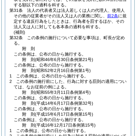
する額以下の過料を科する。
第31条
法人の代表者又は法人若しくは人の代理人、使用人
その他の従業者がその法人又は人の業務に関し、
前2条
に規
定する違反行為をしたときは、行為者を罰するほか、その
法人又は人に対しても各本条の過料を科する。
(補則)
第32条
この条例の施行について必要な事項は、町長が定め
る。
附
則
この条例は、公布の日から施行する。
附
則
(昭和46年6月30日
条例第21号)
この条例は、公布の日から施行する。
附
則
(昭和52年2月16日
条例第1号)
1
この条例は、公布の日から施行する。
2
この条例の施行前にした、行為に対する罰則の適用につい
ては、なお従前の例による。
附
則
(昭和55年3月11日
条例第4号)
この条例は、公布の日から施行する。
附
則
(平成14年6月17日
条例第32号)
この条例は、公布の日から施行する。
附
則
(平成15年6月17日
条例第15号)
この条例は、公布の日から施行する。
附
則
(平成16年12月17日
条例第15号)
1
この条例は、公布の日から施行する。