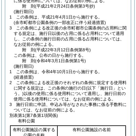
に係る使用料については、なお従前の例による。
附
則
(平成21年2月24日
条例第3号
抄)
(施行期日)
1
この条例は、平成21年4月1日から施行する。
(余市町都市公園条例の一部改正に伴う経過措置)
3
この条例による改正後の余市町都市公園条例の占用料に関
する規定は、施行日以後の占用に係る占用料について適用
し、この条例の施行日前の占用に係る占用料については、
なお従前の例による。
附
則
(平成22年3月12日
条例第8号)
この条例は、公布の日から施行する。
附
則
(令和4年3月1日
条例第1号)
(施行期日)
1
この条例は、令和4年10月1日から施行する。
(経過措置)
2
この条例による改正後のそれぞれの条例に規定する使用料
に関する規定は、この条例の施行の日
(以下「施行日」とい
う。)
以後の使用に係る使用料について適用し、施行日前の
使用に係る使用料については、なお従前の例による。
3
施行日前に申請、申込み等がなされた事務に係る手数料に
ついては、なお従前の例による。
別表第1
(第7条第1項関係)
有料公園
有料公園施設の属する
有料公園施設の名前
公園の名称