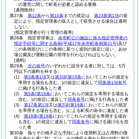
の運営に関して町長が必要と認める業務
(適用除外)
第27条
第12条
から
第15条
までの規定は、
第23条第1項
の規
定により、指定管理者の収入として収受させる場合は適用
しない。
(指定管理者が行う管理の基準)
第28条
指定管理者は、
余市町公の施設に係る指定管理者の
指定手続等に関する条例
(平成17年余市町条例第21号)
及び
この条例並びにこの条例に基づく規則の規定に従い、あゆ
場公園及び運動公園の管理を行わなければならない。
(過料)
第29条
次の各号
のいずれかに該当する者に対しては、5万
円以下の過料を科する。
(1)
第3条第1項
又は
第3項
(
第19条
においてこれらの規定を
準用する場合も含む。)
の規定に違反して
同条第1項各号
に掲げる行為をした者
(2)
第5条
(
第19条
においてこれらの規定を準用する場合も
含む。)
の規定に違反して
同条各号
に掲げる行為をした者
(3)
第17条第1項
又は
第2項
(
第19条
においてこれらの規定
を準用する場合も含む。)
による町長の命令に違反した者
(4)
第18条
(
第19条
においてこれらの規定を準用する場合
も含む。)
の規定に違反して
同条各号
に掲げる届け出を怠
った者
第30条
偽りその他不正な手段により使用料又は占用料の徴
収を免れた者に対しては、その徴収を免れた額の5倍に相当