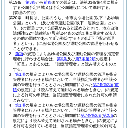
第19条
第3条
から
前条
までの規定は、法第33条第4項に規定
する公園予定区域又は予定公園施設について準用する。
(管理の代行)
第20条
町長は、公園のうち、余市あゆ場公園
(以下「あゆ場
公園」という。)
及び余市運動公園
(以下「運動公園」とい
う。)
の管理について必要があると認めるときは、地方自治
法
(昭和22年法律第67号)
第244条の2第3項に規定する法人
その他の団体であって町が指定するもの
(以下「指定管理
者」という。)
にあゆ場公園及び運動公園の管理を行わせる
ことができる。
2
前項
の規定によりあゆ場公園及び運動公園の管理を指定管
理者に行わせる場合は、
第6条
及び
第7条第2項
の規定中
「町長」とあるのは、「指定管理者」と読み替えるものと
する。
3
第1項
の規定によりあゆ場公園及び運動公園の管理を指定
管理者に行わせる場合において、当該指定管理者が当該公
園の管理を行うこととされた期間前にされた
第7条第2項
(
前
項
の規定により読み替えて適用される場合も含む。)
の規定
による許可の申請は、当該指定管理者にされた許可の申請
とみなす。
4
第1項
の規定によりあゆ場公園及び運動公園の管理を指定
管理者に行わせる場合において、当該指定管理者が当該公
園の管理を行うこととされた期間前に
第7条第2項
(
第2項
の
規定により読み替えて適用される場合も含む。)
の規定によ
る許可を受けている者は、当該指定管理者の使用の許可を