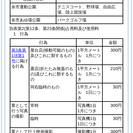
余市運動公園
テニスコート、野球場、自由広
場、陸上競技場
余市あゆ場公園
パークゴルフ場
別表第2
(第12条、第23条関係)占用料及び使用料
1 行為
行為
単位
金額
第3条第
屋台店
(移動可能のもの)
1平方メート
300円
1項第1
及びこれに類するもの
ル 1月につ
号
に掲げ
き
る行為
露店
(折たたみ無蓋のも
1平方メート
210円
の)
及びこれに類するも
ル 1月につ
の
き
同右臨時のもの
1平方メート
30円
ル 1日につ
き
業として
常時
写真機1台
300円
行う写真
1月につき
の撮影
臨時
写真機1台
30円
1日につき
業として行う映画撮影
撮影機1台
300円