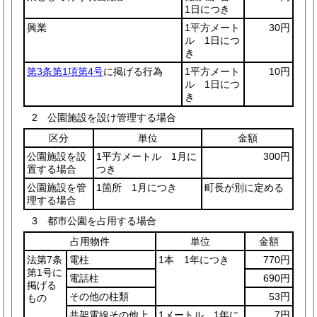
1日につき
興業
1平方メート
30円
ル 1日につ
き
第3条第1項第4号
に掲げる行為
1平方メート
10円
ル 1日につ
き
2 公園施設を設け管理する場合
区分
単位
金額
公園施設を設
1平方メートル 1月に
300円
置する場合
つき
公園施設を管
1箇所 1月につき
町長が別に定める
理する場合
3 都市公園を占用する場合
占用物件
単位
金額
法第7条
電柱
1本 1年につき
770円
第1号に
電話柱
690円
掲げる
その他の柱類
53円
もの
共架電線その他上
1メートル 1年に
7円