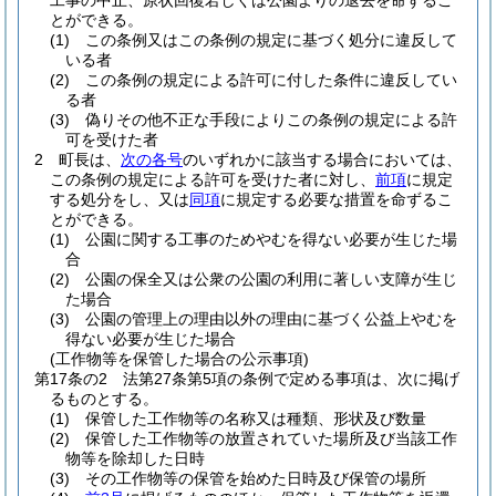
工事の中止、原状回復若しくは公園よりの退去を命ずるこ
とができる。
(1)
この条例又はこの条例の規定に基づく処分に違反して
いる者
(2)
この条例の規定による許可に付した条件に違反してい
る者
(3)
偽りその他不正な手段によりこの条例の規定による許
可を受けた者
2
町長は、
次の各号
のいずれかに該当する場合においては、
この条例の規定による許可を受けた者に対し、
前項
に規定
する処分をし、又は
同項
に規定する必要な措置を命ずるこ
とができる。
(1)
公園に関する工事のためやむを得ない必要が生じた場
合
(2)
公園の保全又は公衆の公園の利用に著しい支障が生じ
た場合
(3)
公園の管理上の理由以外の理由に基づく公益上やむを
得ない必要が生じた場合
(工作物等を保管した場合の公示事項)
第17条の2
法第27条第5項の条例で定める事項は、次に掲げ
るものとする。
(1)
保管した工作物等の名称又は種類、形状及び数量
(2)
保管した工作物等の放置されていた場所及び当該工作
物等を除却した日時
(3)
その工作物等の保管を始めた日時及び保管の場所