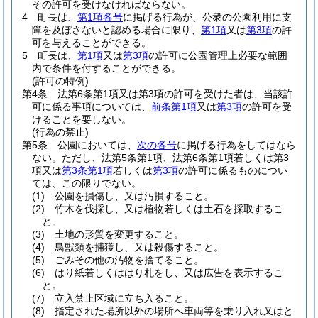
その許可を受けなければならない。
4
町長は、
第1項各号
に掲げる行為が、公衆の公園利用に支
障を及ぼさないと認める場合に限り、
第1項
又は
第3項
の許
可を与えることができる。
5
町長は、
第1項
又は
第3項
の許可に公園管理上必要な範囲
内で条件を付することができる。
(許可の特例)
第4条
法第6条第1項又は第3項の許可を受けた者は、当該許
可に係る事項については、
前条第1項
又は
第3項
の許可を受
けることを要しない。
(行為の禁止)
第5条
公園においては、
次の各号
に掲げる行為をしてはなら
ない。
ただし、法第5条第1項、法第6条第1項若しくは第3
項又は
第3条第1項
若しくは
第3項
の許可に係るものについ
ては、この限りでない。
(1)
公園を損傷し、又は汚損すること。
(2)
竹木を伐採し、又は植物若しくは土石を採取するこ
と。
(3)
土地の形質を変更すること。
(4)
鳥獣類を捕獲し、又は殺傷すること。
(5)
ごみその他の汚物を捨てること。
(6)
はり紙若しくははり札をし、又は広告を表示するこ
と。
(7)
立入禁止区域に立ち入ること。
(8)
指定された場所以外の場所へ車両等を乗り入れ又はと