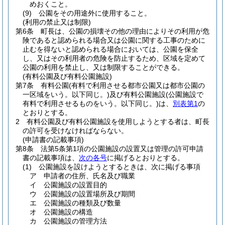
めおくこと。
(9)
公園をその用途外に使用すること。
(利用の禁止又は制限)
第6条
町長は、公園の損壊その他の理由によりその利用が危
険であると認められる場合又は公園に関する工事のために
止むを得ないと認められる場合においては、公園を保全
し、又はその利用者の危険を防止するため、区域を定めて
公園の利用を禁止し、又は制限することができる。
(有料公園及び有料公園施設)
第7条
有料公園
(有料で利用させる都市公園又は都市公園の
一区域をいう。以下同じ。)
及び有料公園施設
(公園施設で
有料で利用させるものをいう。以下同じ。)
は、
別表第1
の
とおりとする。
2
有料公園及び有料公園施設を使用しようとする者は、町長
の許可を受けなければならない。
(申請書の記載事項)
第8条
法第5条第1項の公園施設の設置又は管理の許可申請
書の記載事項は、
次の各号
に掲げるとおりとする。
(1)
公園施設を設けようとするときは、次に掲げる事項
ア
申請者の住所、氏名及び職業
イ
公園施設の設置目的
ウ
公園施設の設置場所及び期間
エ
公園施設の種類及び数量
オ
公園施設の構造
カ
公園施設の管理方法