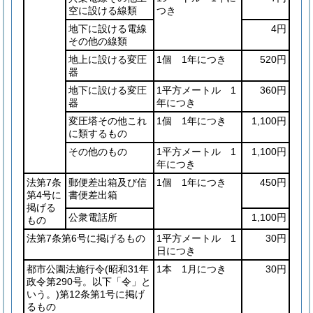
空に設ける線類
つき
地下に設ける電線
4円
その他の線類
地上に設ける変圧
1個 1年につき
520円
器
地下に設ける変圧
1平方メートル 1
360円
器
年につき
変圧塔その他これ
1個 1年につき
1,100円
に類するもの
その他のもの
1平方メートル 1
1,100円
年につき
法第7条
郵便差出箱及び信
1個 1年につき
450円
第4号に
書便差出箱
掲げる
公衆電話所
1,100円
もの
法第7条第6号に掲げるもの
1平方メートル 1
30円
日につき
都市公園法施行令
(昭和31年
1本 1月につき
30円
政令第290号。以下「令」と
いう。)
第12条第1号に掲げ
るもの