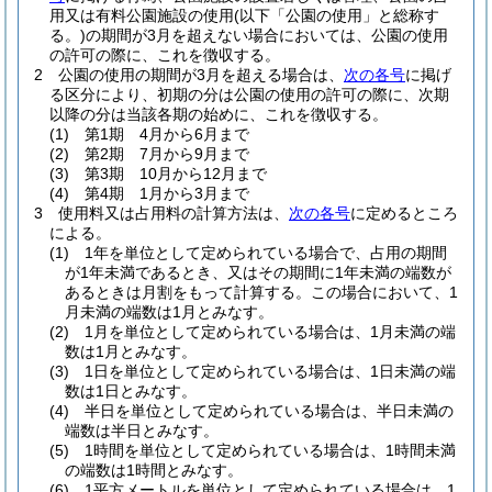
用又は有料公園施設の使用
(以下「公園の使用」と総称す
る。)
の期間が3月を超えない場合においては、公園の使用
の許可の際に、これを徴収する。
2
公園の使用の期間が3月を超える場合は、
次の各号
に掲げ
る区分により、初期の分は公園の使用の許可の際に、次期
以降の分は当該各期の始めに、これを徴収する。
(1)
第1期 4月から6月まで
(2)
第2期 7月から9月まで
(3)
第3期 10月から12月まで
(4)
第4期 1月から3月まで
3
使用料又は占用料の計算方法は、
次の各号
に定めるところ
による。
(1)
1年を単位として定められている場合で、占用の期間
が1年未満であるとき、又はその期間に1年未満の端数が
あるときは月割をもって計算する。
この場合において、1
月未満の端数は1月とみなす。
(2)
1月を単位として定められている場合は、1月未満の端
数は1月とみなす。
(3)
1日を単位として定められている場合は、1日未満の端
数は1日とみなす。
(4)
半日を単位として定められている場合は、半日未満の
端数は半日とみなす。
(5)
1時間を単位として定められている場合は、1時間未満
の端数は1時間とみなす。
(6)
1平方メートルを単位として定められている場合は、1