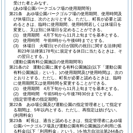
受けた者とみなす。
(あゆ場公園パークゴルフ場の使用期間等)
第21条
あゆ場公園パークゴルフ場の使用期間、使用時間及
び休場日は、次のとおりとする。
ただし、町長が必要と認
めるときは、臨時に使用期間、使用時間若しくは休場日を
変更し、又は別に休場日を定めることができる。
(1)
使用期間 4月下旬から11月上旬までを基本とする。
(2)
使用時間 午前8時から午後6時までとする。
(3)
休場日 火曜日
(その日が国民の祝日に関する法律
(昭
和23年法律第178号)
に規定する休日に当たるときは、そ
の翌日とする。)
(運動公園有料公園施設の使用期間等)
第21条の2
運動公園に属する有料公園施設
(以下「運動公園
有料公園施設」という。)
の使用期間及び使用時間は、次の
とおりとする。
ただし、町長が必要と認めるときは、臨時
に使用期間又は使用時間を変更することができる。
(1)
使用期間 4月下旬から11月上旬までを基本とする。
(2)
使用時間 午前5時から午後7時30分までとする。
(指定管理者の指定期間)
第22条
あゆ場公園及び運動公園の指定管理者として指定す
る期間は、5年以内とする。
ただし、再指定は妨げない。
(利用料金)
第23条
町長は、適当と認めるときは、指定管理者にあゆ場
公園パークゴルフ場及び運動公園有料公園施設の利用に係
る料金
(以下「利用料金」という。)
を地方自治法第244条の