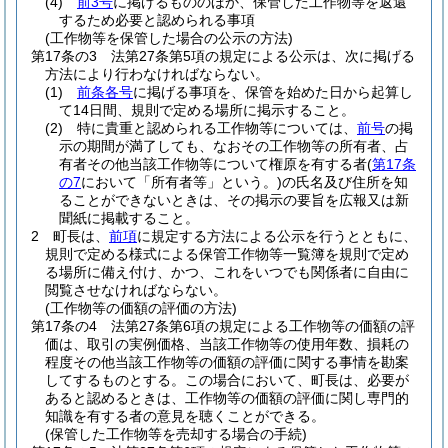
(4)
前3号
に掲げるもののほか、保管した工作物等を返還
するため必要と認められる事項
(工作物等を保管した場合の公示の方法)
第17条の3
法第27条第5項の規定による公示は、次に掲げる
方法により行わなければならない。
(1)
前条各号
に掲げる事項を、保管を始めた日から起算し
て14日間、規則で定める場所に掲示すること。
(2)
特に貴重と認められる工作物等については、
前号
の掲
示の期間が満了しても、なおその工作物等の所有者、占
有者その他当該工作物等について権原を有する者
(
第17条
の7
において「所有者等」という。)
の氏名及び住所を知
ることができないときは、その掲示の要旨を広報又は新
聞紙に掲載すること。
2
町長は、
前項
に規定する方法による公示を行うとともに、
規則で定める様式による保管工作物等一覧簿を規則で定め
る場所に備え付け、かつ、これをいつでも関係者に自由に
閲覧させなければならない。
(工作物等の価額の評価の方法)
第17条の4
法第27条第6項の規定による工作物等の価額の評
価は、取引の実例価格、当該工作物等の使用年数、損耗の
程度その他当該工作物等の価額の評価に関する事情を勘案
してするものとする。
この場合において、町長は、必要が
あると認めるときは、工作物等の価額の評価に関し専門的
知識を有する者の意見を聴くことができる。
(保管した工作物等を売却する場合の手続)