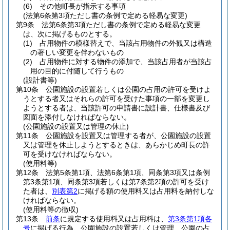
(6)
その他町長が指示する事項
(法第6条第3項ただし書の条例で定める軽易な変更)
第9条
法第6条第3項ただし書の条例で定める軽易な変更
は、次に掲げるものとする。
(1)
占用物件の模様替えで、当該占用物件の外観又は構造
の著しい変更を伴わないもの
(2)
占用物件に対する物件の添加で、当該占用者が当該占
用の目的に付随して行うもの
(設計書等)
第10条
公園施設の設置若しくは公園の占用の許可を受けよ
うとする者又はそれらの許可を受けた事項の一部を変更し
ようとする者は、当該許可の申請書に設計書、仕様書及び
図面を添付しなければならない。
(公園施設の設置又は管理の休止)
第11条
公園施設を設置又は管理する者が、公園施設の設置
又は管理を休止しようとするときは、あらかじめ町長の許
可を受けなければならない。
(使用料等)
第12条
法第5条第1項、法第6条第1項、同条第3項又は条例
第3条第1項、同条第3項若しくは第7条第2項の許可を受け
た者は、
別表第2
に掲げる額の使用料又は占用料を納付しな
ければならない。
(使用料等の徴収)
第13条
前条
に規定する使用料又は占用料は、
第3条第1項各
号
に掲げる行為、公園施設の設置若しくは管理、公園の占