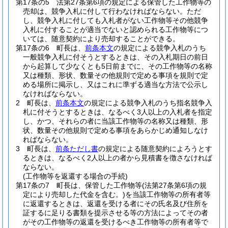
第17条の5
法第27条第6項の規定による保管した工作物等の
売却は、競争入札に付して行わなければならない。
ただ
し、競争入札に付しても入札者がない工作物等その他競争
入札に付することが適当でないと認められる工作物等につ
いては、随意契約により売却することができる。
第17条の6
町長は、
前条本文
の規定による競争入札のうち
一般競争入札に付そうとするときは、その入札期日の前日
から起算して少なくとも5日前までに、その工作物等の名称
又は種類、形状、数量その他規則で定める事項を規則で定
める場所に掲示し、又はこれに準ずる適当な方法で公示し
なければならない。
2
町長は、
前条本文
の規定による競争入札のうち指名競争入
札に付そうとするときは、なるべく3人以上の入札者を指定
し、かつ、それらの者に当該工作物等の名称又は種類、形
状、数量その他規則で定める事項をあらかじめ通知しなけ
ればならない。
3
町長は、
前条ただし書
の規定による随意契約によろうとす
るときは、なるべく2人以上の者から見積書を徴さなければ
ならない。
(工作物等を返還する場合の手続)
第17条の7
町長は、保管した工作物等
(法第27条第6項の規
定により売却した代金を含む。)
を当該工作物等の所有者等
に返還するときは、返還を受ける者にその氏名及び住所を
証するに足りる書類を提示させる等の方法によってその者
がその工作物等の返還を受けるべき工作物等の所有者等で