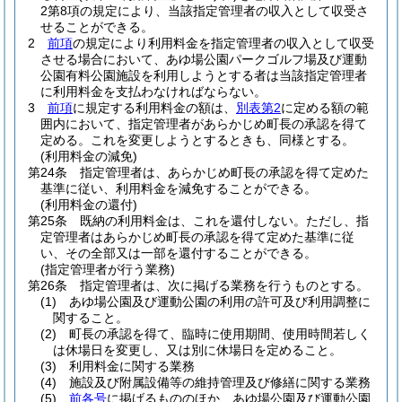
2第8項の規定により、当該指定管理者の収入として収受さ
せることができる。
2
前項
の規定により利用料金を指定管理者の収入として収受
させる場合において、あゆ場公園パークゴルフ場及び運動
公園有料公園施設を利用しようとする者は当該指定管理者
に利用料金を支払わなければならない。
3
前項
に規定する利用料金の額は、
別表第2
に定める額の範
囲内において、指定管理者があらかじめ町長の承認を得て
定める。
これを変更しようとするときも、同様とする。
(利用料金の減免)
第24条
指定管理者は、あらかじめ町長の承認を得て定めた
基準に従い、利用料金を減免することができる。
(利用料金の還付)
第25条
既納の利用料金は、これを還付しない。
ただし、指
定管理者はあらかじめ町長の承認を得て定めた基準に従
い、その全部又は一部を還付することができる。
(指定管理者が行う業務)
第26条
指定管理者は、次に掲げる業務を行うものとする。
(1)
あゆ場公園及び運動公園の利用の許可及び利用調整に
関すること。
(2)
町長の承認を得て、臨時に使用期間、使用時間若しく
は休場日を変更し、又は別に休場日を定めること。
(3)
利用料金に関する業務
(4)
施設及び附属設備等の維持管理及び修繕に関する業務
(5)
前各号
に掲げるもののほか、あゆ場公園及び運動公園