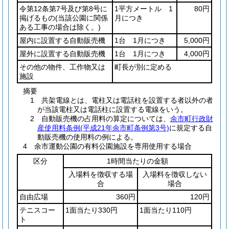
令第12条第7号及び第8号に
1平方メートル 1
80円
掲げるもの
(当該公園に関係
月につき
ある工事の場合は除く。)
屋内に設置する自動販売機
1台 1月につき
5,000円
屋外に設置する自動販売機
1台 1月につき
4,000円
その他の物件、工作物又は
町長が別に定める
施設
摘要
1 共架電線とは、電柱又は電話柱を設置する者以外の者
が当該電柱又は電話柱に設置する電線をいう。
2 自動販売機の占用料の算定については、
余市町行政財
産使用料条例(平成21年余市町条例第3号)
に規定する自
動販売機の使用料の例による。
4 余市運動公園の有料公園施設を専用使用する場合
区分
1時間当たりの金額
入場料を徴収する場
入場料を徴収しない
合
場合
自由広場
360円
120円
テニスコー
1面当たり330円
1面当たり110円
ト