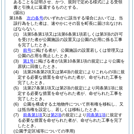
あることを証明させ、かつ、規則で定める様式による受領
書と引換えに返還するものとする。
(届出)
第18条
次の各号
のいずれかに該当する場合においては、当
該行為をした者は、速やかにその旨を町長に届け出なけれ
ばならない。
(1)
法第5条第1項又は法第6条第1項若しくは第3項の許可
を受けた者が公園施設の設置又は公園の占用に係る工事
を完了したとき。
(2)
前号
に掲げる者が、公園施設の設置若しくは管理又は
公園の占用を廃止したとき。
(3)
第1号
に掲げる者が法第10条第1項の規定により公園を
原状に回復したとき。
(4)
法第26条第2項又は第4項の規定によりこれらの項に規
定する必要な措置を命ぜられた者が、命ぜられた工事を
完了したとき。
(5)
法第27条第1項又は第2項の規定により同条第1項に規
定する必要な措置を命ぜられた者が、命ぜられた工事を
完了したとき。
(6)
公園を構成する土地物件について所有権を移転し、又
は抵当権を設定し、若しくは移転したとき。
(7)
前条第1項
又は
第2項
の規定により
同条第1項
に規定す
る必要な措置を命ぜられた者が、命ぜられた工事を完了
したとき。
(公園予定区域等についての準用)