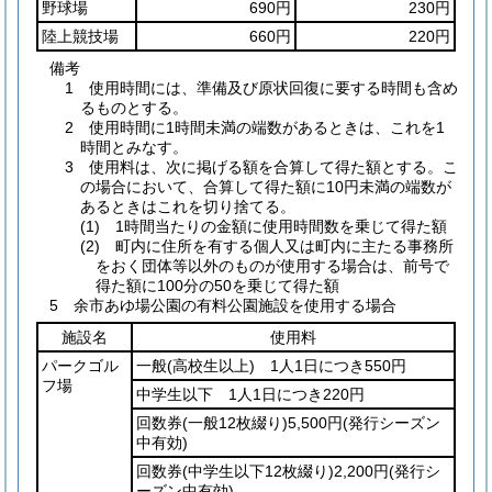
野球場
690円
230円
陸上競技場
660円
220円
備考
1 使用時間には、準備及び原状回復に要する時間も含め
るものとする。
2 使用時間に1時間未満の端数があるときは、これを1
時間とみなす。
3 使用料は、次に掲げる額を合算して得た額とする。こ
の場合において、合算して得た額に10円未満の端数が
あるときはこれを切り捨てる。
(1) 1時間当たりの金額に使用時間数を乗じて得た額
(2) 町内に住所を有する個人又は町内に主たる事務所
をおく団体等以外のものが使用する場合は、前号で
得た額に100分の50を乗じて得た額
5 余市あゆ場公園の有料公園施設を使用する場合
施設名
使用料
パークゴル
一般
(高校生以上)
1人1日につき550円
フ場
中学生以下 1人1日につき220円
回数券
(一般12枚綴り)
5,500円
(発行シーズン
中有効)
回数券
(中学生以下12枚綴り)
2,200円
(発行シ
ーズン中有効)