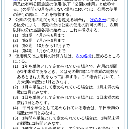
用又は有料公園施設の使用
(以下「公園の使用」と総称す
る。)
の期間が3月を超えない場合においては、公園の使用
の許可の際に、これを徴収する。
2
公園の使用の期間が3月を超える場合は、
次の各号
に掲げ
る区分により、初期の分は公園の使用の許可の際に、次期
以降の分は当該各期の始めに、これを徴収する。
(1)
第1期 4月から6月まで
(2)
第2期 7月から9月まで
(3)
第3期 10月から12月まで
(4)
第4期 1月から3月まで
3
使用料又は占用料の計算方法は、
次の各号
に定めるところ
による。
(1)
1年を単位として定められている場合で、占用の期間
が1年未満であるとき、又はその期間に1年未満の端数が
あるときは月割をもって計算する。
この場合において、1
月未満の端数は1月とみなす。
(2)
1月を単位として定められている場合は、1月未満の端
数は1月とみなす。
(3)
1日を単位として定められている場合は、1日未満の端
数は1日とみなす。
(4)
半日を単位として定められている場合は、半日未満の
端数は半日とみなす。
(5)
1時間を単位として定められている場合は、1時間未満
の端数は1時間とみなす。
(6)
1平方メートルを単位として定められている場合は、1