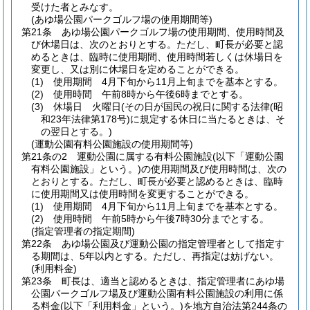
受けた者とみなす。
(あゆ場公園パークゴルフ場の使用期間等)
第21条
あゆ場公園パークゴルフ場の使用期間、使用時間及
び休場日は、次のとおりとする。
ただし、町長が必要と認
めるときは、臨時に使用期間、使用時間若しくは休場日を
変更し、又は別に休場日を定めることができる。
(1)
使用期間 4月下旬から11月上旬までを基本とする。
(2)
使用時間 午前8時から午後6時までとする。
(3)
休場日 火曜日
(その日が国民の祝日に関する法律
(昭
和23年法律第178号)
に規定する休日に当たるときは、そ
の翌日とする。)
(運動公園有料公園施設の使用期間等)
第21条の2
運動公園に属する有料公園施設
(以下「運動公園
有料公園施設」という。)
の使用期間及び使用時間は、次の
とおりとする。
ただし、町長が必要と認めるときは、臨時
に使用期間又は使用時間を変更することができる。
(1)
使用期間 4月下旬から11月上旬までを基本とする。
(2)
使用時間 午前5時から午後7時30分までとする。
(指定管理者の指定期間)
第22条
あゆ場公園及び運動公園の指定管理者として指定す
る期間は、5年以内とする。
ただし、再指定は妨げない。
(利用料金)
第23条
町長は、適当と認めるときは、指定管理者にあゆ場
公園パークゴルフ場及び運動公園有料公園施設の利用に係
る料金
(以下「利用料金」という。)
を地方自治法第244条の