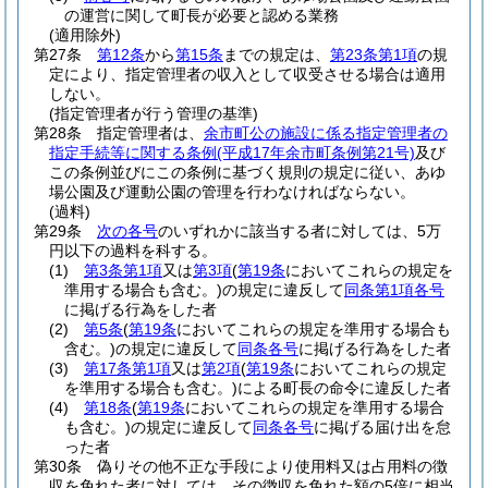
の運営に関して町長が必要と認める業務
(適用除外)
第27条
第12条
から
第15条
までの規定は、
第23条第1項
の規
定により、指定管理者の収入として収受させる場合は適用
しない。
(指定管理者が行う管理の基準)
第28条
指定管理者は、
余市町公の施設に係る指定管理者の
指定手続等に関する条例
(平成17年余市町条例第21号)
及び
この条例並びにこの条例に基づく規則の規定に従い、あゆ
場公園及び運動公園の管理を行わなければならない。
(過料)
第29条
次の各号
のいずれかに該当する者に対しては、5万
円以下の過料を科する。
(1)
第3条第1項
又は
第3項
(
第19条
においてこれらの規定を
準用する場合も含む。)
の規定に違反して
同条第1項各号
に掲げる行為をした者
(2)
第5条
(
第19条
においてこれらの規定を準用する場合も
含む。)
の規定に違反して
同条各号
に掲げる行為をした者
(3)
第17条第1項
又は
第2項
(
第19条
においてこれらの規定
を準用する場合も含む。)
による町長の命令に違反した者
(4)
第18条
(
第19条
においてこれらの規定を準用する場合
も含む。)
の規定に違反して
同条各号
に掲げる届け出を怠
った者
第30条
偽りその他不正な手段により使用料又は占用料の徴
収を免れた者に対しては、その徴収を免れた額の5倍に相当