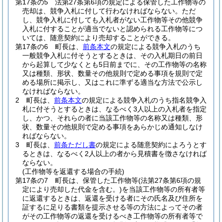
第17条の5
法第27条第6項の規定による保管した工作物等の
売却は、競争入札に付して行わなければならない。
ただ
し、競争入札に付しても入札者がない工作物等その他競争
入札に付することが適当でないと認められる工作物等につ
いては、随意契約により売却することができる。
第17条の6
町長は、
前条本文
の規定による競争入札のうち
一般競争入札に付そうとするときは、その入札期日の前日
から起算して少なくとも5日前までに、その工作物等の名称
又は種類、形状、数量その他規則で定める事項を規則で定
める場所に掲示し、又はこれに準ずる適当な方法で公示し
なければならない。
2
町長は、
前条本文
の規定による競争入札のうち指名競争入
札に付そうとするときは、なるべく3人以上の入札者を指定
し、かつ、それらの者に当該工作物等の名称又は種類、形
状、数量その他規則で定める事項をあらかじめ通知しなけ
ればならない。
3
町長は、
前条ただし書
の規定による随意契約によろうとす
るときは、なるべく2人以上の者から見積書を徴さなければ
ならない。
(工作物等を返還する場合の手続)
第17条の7
町長は、保管した工作物等
(法第27条第6項の規
定により売却した代金を含む。)
を当該工作物等の所有者等
に返還するときは、返還を受ける者にその氏名及び住所を
証するに足りる書類を提示させる等の方法によってその者
がその工作物等の返還を受けるべき工作物等の所有者等で