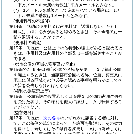
平方メートル未満の端数は1平方メートルとみなす。
(7)
1メートルを単位として定められている場合は、1メー
トル未満の端数は1メートルとみなす。
(使用料等の不還付)
第14条
既納の使用料又は占用料は、返還しない。
ただし、
町長は、特に必要があると認めるときは、その全部又は一
部を返還することができる。
(使用料の減免)
第15条
町長は、公益上その他特別の理由があると認めると
きは、使用料又は占用料の全部又は一部を減免することが
できる。
(都市公園の区域の変更及び廃止)
第15条の2
町長は都市公園の区域を変更し、又は都市公園
を廃止するときは、当該都市公園の名称、位置、変更又は
廃止に係る区域その他必要と認める事項を明らかにしてそ
の旨を公告しなければならない。
(権利の譲渡禁止等)
第16条
公園施設の設置若しくは管理又は公園の占用の許可
を受けた者は、その権利を他人に譲渡し、又は転貸するこ
とができない。
(監督処分)
第17条
町長は、
次の各号
のいずれかに該当する者に対し
て、この条例の規定によってした許可を取消し、その効力
を停止し、若しくはその条件を変更し、又は行為若しくは