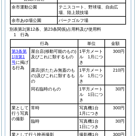
余市運動公園
テニスコート、野球場、自由広
場、陸上競技場
余市あゆ場公園
パークゴルフ場
別表第2
(第12条、第23条関係)占用料及び使用料
1 行為
行為
単位
金額
第3条第
屋台店
(移動可能のもの)
1平方メート
300円
1項第1
及びこれに類するもの
ル 1月につ
号
に掲げ
き
る行為
露店
(折たたみ無蓋のも
1平方メート
210円
の)
及びこれに類するも
ル 1月につ
の
き
同右臨時のもの
1平方メート
30円
ル 1日につ
き
業として
常時
写真機1台
300円
行う写真
1月につき
の撮影
臨時
写真機1台
30円
1日につき
業として行う映画撮影
撮影機1台
300円