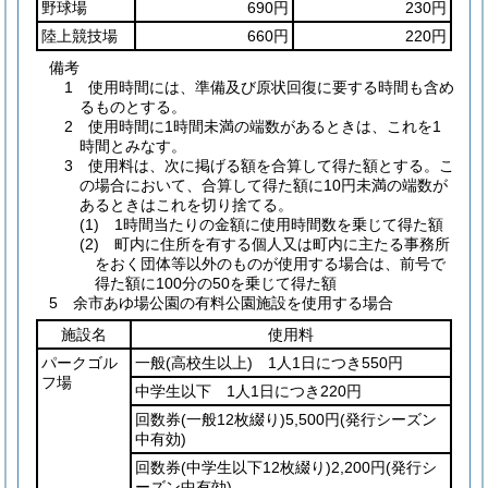
野球場
690円
230円
陸上競技場
660円
220円
備考
1 使用時間には、準備及び原状回復に要する時間も含め
るものとする。
2 使用時間に1時間未満の端数があるときは、これを1
時間とみなす。
3 使用料は、次に掲げる額を合算して得た額とする。こ
の場合において、合算して得た額に10円未満の端数が
あるときはこれを切り捨てる。
(1) 1時間当たりの金額に使用時間数を乗じて得た額
(2) 町内に住所を有する個人又は町内に主たる事務所
をおく団体等以外のものが使用する場合は、前号で
得た額に100分の50を乗じて得た額
5 余市あゆ場公園の有料公園施設を使用する場合
施設名
使用料
パークゴル
一般
(高校生以上)
1人1日につき550円
フ場
中学生以下 1人1日につき220円
回数券
(一般12枚綴り)
5,500円
(発行シーズン
中有効)
回数券
(中学生以下12枚綴り)
2,200円
(発行シ
ーズン中有効)