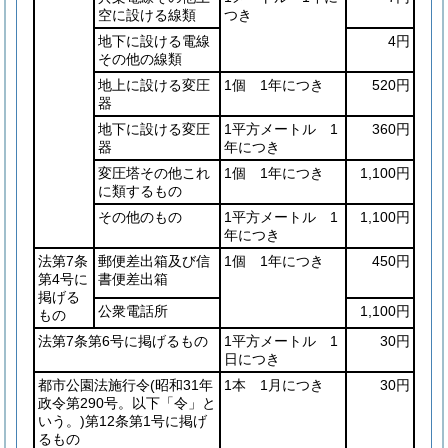
空に設ける線類
つき
地下に設ける電線
4円
その他の線類
地上に設ける変圧
1個 1年につき
520円
器
地下に設ける変圧
1平方メートル 1
360円
器
年につき
変圧塔その他これ
1個 1年につき
1,100円
に類するもの
その他のもの
1平方メートル 1
1,100円
年につき
法第7条
郵便差出箱及び信
1個 1年につき
450円
第4号に
書便差出箱
掲げる
公衆電話所
1,100円
もの
法第7条第6号に掲げるもの
1平方メートル 1
30円
日につき
都市公園法施行令
(昭和31年
1本 1月につき
30円
政令第290号。以下「令」と
いう。)
第12条第1号に掲げ
るもの