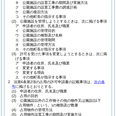
キ
公園施設の設置工事の期間及び実施方法
ク
公園施設の設置工事費の調達計画
ケ
公園の復旧方法
コ
その他町長の指示する事項
(2)
公園施設を管理しようとするときは、次に掲げる事項
ア
申請者の住所、氏名及び職業
イ
公園施設の管理目的
ウ
公園施設の種類及び名称
エ
公園施設の管理期間
オ
公園施設の管理方法
カ
その他町長が指示する事項
(3)
許可を受けた事項を変更しようとするときは、次に掲
げる事項
ア
申請者の住所、氏名及び職業
イ
変更する事項
ウ
変更する理由
エ
その他町長が指示する事項
2
法第6条第2項の占用の許可申請書の記載事項は、
次の各
号
に掲げるとおりとする。
(1)
申請者の住所、氏名及び職業
(2)
占用の目的
(3)
公園施設以外の工作物その他の物件又は施設
(以下
「占用物件」という。)
の種類及び数量
(4)
占用物件の管理方法
(5)
占用物件設置工事の期間及び実施方法