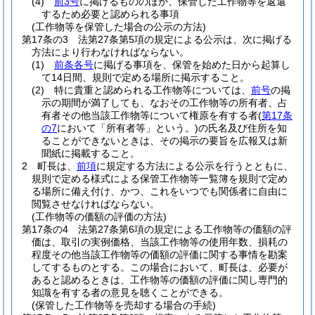
(4)
前3号
に掲げるもののほか、保管した工作物等を返還
するため必要と認められる事項
(工作物等を保管した場合の公示の方法)
第17条の3
法第27条第5項の規定による公示は、次に掲げる
方法により行わなければならない。
(1)
前条各号
に掲げる事項を、保管を始めた日から起算し
て14日間、規則で定める場所に掲示すること。
(2)
特に貴重と認められる工作物等については、
前号
の掲
示の期間が満了しても、なおその工作物等の所有者、占
有者その他当該工作物等について権原を有する者
(
第17条
の7
において「所有者等」という。)
の氏名及び住所を知
ることができないときは、その掲示の要旨を広報又は新
聞紙に掲載すること。
2
町長は、
前項
に規定する方法による公示を行うとともに、
規則で定める様式による保管工作物等一覧簿を規則で定め
る場所に備え付け、かつ、これをいつでも関係者に自由に
閲覧させなければならない。
(工作物等の価額の評価の方法)
第17条の4
法第27条第6項の規定による工作物等の価額の評
価は、取引の実例価格、当該工作物等の使用年数、損耗の
程度その他当該工作物等の価額の評価に関する事情を勘案
してするものとする。
この場合において、町長は、必要が
あると認めるときは、工作物等の価額の評価に関し専門的
知識を有する者の意見を聴くことができる。
(保管した工作物等を売却する場合の手続)