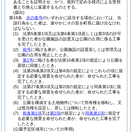
あることを証明させ、かつ、規則で定める様式による受領
書と引換えに返還するものとする。
(届出)
第18条
次の各号
のいずれかに該当する場合においては、当
該行為をした者は、速やかにその旨を町長に届け出なけれ
ばならない。
(1)
法第5条第1項又は法第6条第1項若しくは第3項の許可
を受けた者が公園施設の設置又は公園の占用に係る工事
を完了したとき。
(2)
前号
に掲げる者が、公園施設の設置若しくは管理又は
公園の占用を廃止したとき。
(3)
第1号
に掲げる者が法第10条第1項の規定により公園を
原状に回復したとき。
(4)
法第26条第2項又は第4項の規定によりこれらの項に規
定する必要な措置を命ぜられた者が、命ぜられた工事を
完了したとき。
(5)
法第27条第1項又は第2項の規定により同条第1項に規
定する必要な措置を命ぜられた者が、命ぜられた工事を
完了したとき。
(6)
公園を構成する土地物件について所有権を移転し、又
は抵当権を設定し、若しくは移転したとき。
(7)
前条第1項
又は
第2項
の規定により
同条第1項
に規定す
る必要な措置を命ぜられた者が、命ぜられた工事を完了
したとき。
(公園予定区域等についての準用)