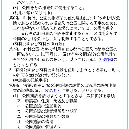
めおくこと。
(9)
公園をその用途外に使用すること。
(利用の禁止又は制限)
第6条
町長は、公園の損壊その他の理由によりその利用が危
険であると認められる場合又は公園に関する工事のために
止むを得ないと認められる場合においては、公園を保全
し、又はその利用者の危険を防止するため、区域を定めて
公園の利用を禁止し、又は制限することができる。
(有料公園及び有料公園施設)
第7条
有料公園
(有料で利用させる都市公園又は都市公園の
一区域をいう。以下同じ。)
及び有料公園施設
(公園施設で
有料で利用させるものをいう。以下同じ。)
は、
別表第1
の
とおりとする。
2
有料公園及び有料公園施設を使用しようとする者は、町長
の許可を受けなければならない。
(申請書の記載事項)
第8条
法第5条第1項の公園施設の設置又は管理の許可申請
書の記載事項は、
次の各号
に掲げるとおりとする。
(1)
公園施設を設けようとするときは、次に掲げる事項
ア
申請者の住所、氏名及び職業
イ
公園施設の設置目的
ウ
公園施設の設置場所及び期間
エ
公園施設の種類及び数量
オ
公園施設の構造
カ
公園施設の管理方法