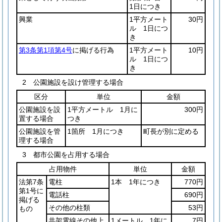
1日につき
興業
1平方メート
30円
ル 1日につ
き
第3条第1項第4号
に掲げる行為
1平方メート
10円
ル 1日につ
き
2 公園施設を設け管理する場合
区分
単位
金額
公園施設を設
1平方メートル 1月に
300円
置する場合
つき
公園施設を管
1箇所 1月につき
町長が別に定める
理する場合
3 都市公園を占用する場合
占用物件
単位
金額
法第7条
電柱
1本 1年につき
770円
第1号に
電話柱
690円
掲げる
その他の柱類
53円
もの
共架電線その他上
1メートル 1年に
7円