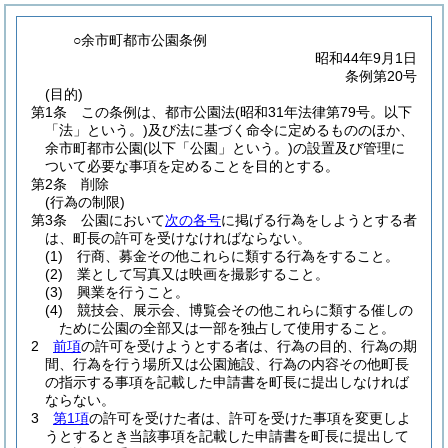
○余市町都市公園条例
昭和44年9月1日
条例第20号
(目的)
第1条
この条例は、都市公園法
(昭和31年法律第79号。以下
「法」という。)
及び法に基づく命令に定めるもののほか、
余市町都市公園
(以下「公園」という。)
の設置及び管理に
ついて必要な事項を定めることを目的とする。
第2条
削除
(行為の制限)
第3条
公園において
次の各号
に掲げる行為をしようとする者
は、町長の許可を受けなければならない。
(1)
行商、募金その他これらに類する行為をすること。
(2)
業として写真又は映画を撮影すること。
(3)
興業を行うこと。
(4)
競技会、展示会、博覧会その他これらに類する催しの
ために公園の全部又は一部を独占して使用すること。
2
前項
の許可を受けようとする者は、行為の目的、行為の期
間、行為を行う場所又は公園施設、行為の内容その他町長
の指示する事項を記載した申請書を町長に提出しなければ
ならない。
3
第1項
の許可を受けた者は、許可を受けた事項を変更しよ
うとするとき当該事項を記載した申請書を町長に提出して