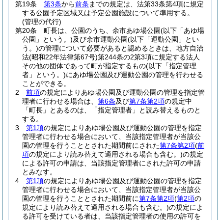
第19条
第3条
から
前条
までの規定は、法第33条第4項に規定
する公園予定区域又は予定公園施設について準用する。
(管理の代行)
第20条
町長は、公園のうち、余市あゆ場公園
(以下「あゆ場
公園」という。)
及び余市運動公園
(以下「運動公園」とい
う。)
の管理について必要があると認めるときは、地方自治
法
(昭和22年法律第67号)
第244条の2第3項に規定する法人
その他の団体であって町が指定するもの
(以下「指定管理
者」という。)
にあゆ場公園及び運動公園の管理を行わせる
ことができる。
2
前項
の規定によりあゆ場公園及び運動公園の管理を指定管
理者に行わせる場合は、
第6条
及び
第7条第2項
の規定中
「町長」とあるのは、「指定管理者」と読み替えるものと
する。
3
第1項
の規定によりあゆ場公園及び運動公園の管理を指定
管理者に行わせる場合において、当該指定管理者が当該公
園の管理を行うこととされた期間前にされた
第7条第2項
(
前
項
の規定により読み替えて適用される場合も含む。)
の規定
による許可の申請は、当該指定管理者にされた許可の申請
とみなす。
4
第1項
の規定によりあゆ場公園及び運動公園の管理を指定
管理者に行わせる場合において、当該指定管理者が当該公
園の管理を行うこととされた期間前に
第7条第2項
(
第2項
の
規定により読み替えて適用される場合も含む。)
の規定によ
る許可を受けている者は、当該指定管理者の使用の許可を