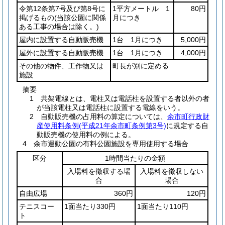
令第12条第7号及び第8号に
1平方メートル 1
80円
掲げるもの
(当該公園に関係
月につき
ある工事の場合は除く。)
屋内に設置する自動販売機
1台 1月につき
5,000円
屋外に設置する自動販売機
1台 1月につき
4,000円
その他の物件、工作物又は
町長が別に定める
施設
摘要
1 共架電線とは、電柱又は電話柱を設置する者以外の者
が当該電柱又は電話柱に設置する電線をいう。
2 自動販売機の占用料の算定については、
余市町行政財
産使用料条例(平成21年余市町条例第3号)
に規定する自
動販売機の使用料の例による。
4 余市運動公園の有料公園施設を専用使用する場合
区分
1時間当たりの金額
入場料を徴収する場
入場料を徴収しない
合
場合
自由広場
360円
120円
テニスコー
1面当たり330円
1面当たり110円
ト