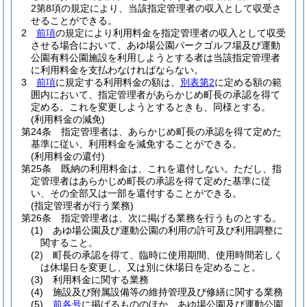
2第8項の規定により、当該指定管理者の収入として収受さ
せることができる。
2
前項
の規定により利用料金を指定管理者の収入として収受
させる場合において、あゆ場公園パークゴルフ場及び運動
公園有料公園施設を利用しようとする者は当該指定管理者
に利用料金を支払わなければならない。
3
前項
に規定する利用料金の額は、
別表第2
に定める額の範
囲内において、指定管理者があらかじめ町長の承認を得て
定める。
これを変更しようとするときも、同様とする。
(利用料金の減免)
第24条
指定管理者は、あらかじめ町長の承認を得て定めた
基準に従い、利用料金を減免することができる。
(利用料金の還付)
第25条
既納の利用料金は、これを還付しない。
ただし、指
定管理者はあらかじめ町長の承認を得て定めた基準に従
い、その全部又は一部を還付することができる。
(指定管理者が行う業務)
第26条
指定管理者は、次に掲げる業務を行うものとする。
(1)
あゆ場公園及び運動公園の利用の許可及び利用調整に
関すること。
(2)
町長の承認を得て、臨時に使用期間、使用時間若しく
は休場日を変更し、又は別に休場日を定めること。
(3)
利用料金に関する業務
(4)
施設及び附属設備等の維持管理及び修繕に関する業務
(5)
前各号
に掲げるもののほか、あゆ場公園及び運動公園