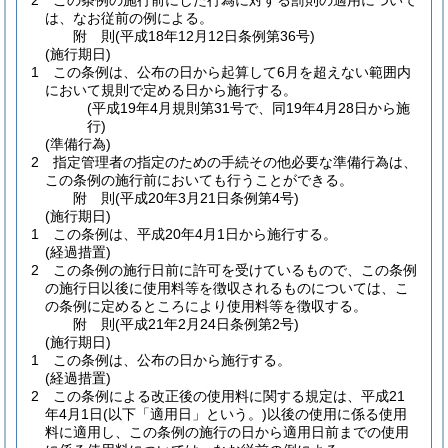
2
この条例の施行前にした行為に対する罰則の適用について
は、なお従前の例による。
附
則
(平成18年12月12日
条例第36号)
(施行期日)
1
この条例は、公布の日から起算して6月を超えない範囲内
において規則で定める日から施行する。
(平成19年4月規則第31号で、同19年4月28日から施
行)
(準備行為)
2
指定管理者の指定のための手続その他必要な準備行為は、
この条例の施行前においても行うことができる。
附
則
(平成20年3月21日
条例第4号)
(施行期日)
1
この条例は、平成20年4月1日から施行する。
(経過措置)
2
この条例の施行日前に許可を受けているもので、この条例
の施行日以後に使用料等を徴収されるものについては、こ
の条例に定めるところにより使用料等を徴収する。
附
則
(平成21年2月24日
条例第2号)
(施行期日)
1
この条例は、公布の日から施行する。
(経過措置)
2
この条例による改正後の使用料に関する規定は、平成21
年4月1日
(以下「適用日」という。)
以後の使用に係る使用
料に適用し、この条例の施行の日から適用日前までの使用