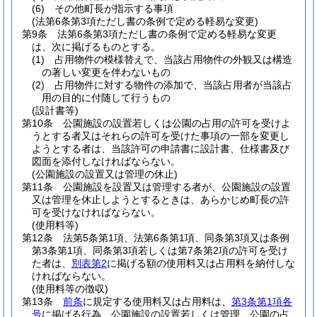
(6)
その他町長が指示する事項
(法第6条第3項ただし書の条例で定める軽易な変更)
第9条
法第6条第3項ただし書の条例で定める軽易な変更
は、次に掲げるものとする。
(1)
占用物件の模様替えで、当該占用物件の外観又は構造
の著しい変更を伴わないもの
(2)
占用物件に対する物件の添加で、当該占用者が当該占
用の目的に付随して行うもの
(設計書等)
第10条
公園施設の設置若しくは公園の占用の許可を受けよ
うとする者又はそれらの許可を受けた事項の一部を変更し
ようとする者は、当該許可の申請書に設計書、仕様書及び
図面を添付しなければならない。
(公園施設の設置又は管理の休止)
第11条
公園施設を設置又は管理する者が、公園施設の設置
又は管理を休止しようとするときは、あらかじめ町長の許
可を受けなければならない。
(使用料等)
第12条
法第5条第1項、法第6条第1項、同条第3項又は条例
第3条第1項、同条第3項若しくは第7条第2項の許可を受け
た者は、
別表第2
に掲げる額の使用料又は占用料を納付しな
ければならない。
(使用料等の徴収)
第13条
前条
に規定する使用料又は占用料は、
第3条第1項各
号
に掲げる行為、公園施設の設置若しくは管理、公園の占