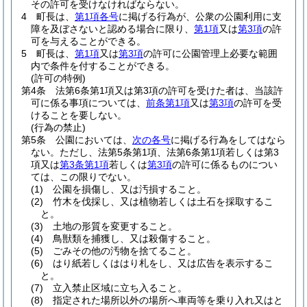
その許可を受けなければならない。
4
町長は、
第1項各号
に掲げる行為が、公衆の公園利用に支
障を及ぼさないと認める場合に限り、
第1項
又は
第3項
の許
可を与えることができる。
5
町長は、
第1項
又は
第3項
の許可に公園管理上必要な範囲
内で条件を付することができる。
(許可の特例)
第4条
法第6条第1項又は第3項の許可を受けた者は、当該許
可に係る事項については、
前条第1項
又は
第3項
の許可を受
けることを要しない。
(行為の禁止)
第5条
公園においては、
次の各号
に掲げる行為をしてはなら
ない。
ただし、法第5条第1項、法第6条第1項若しくは第3
項又は
第3条第1項
若しくは
第3項
の許可に係るものについ
ては、この限りでない。
(1)
公園を損傷し、又は汚損すること。
(2)
竹木を伐採し、又は植物若しくは土石を採取するこ
と。
(3)
土地の形質を変更すること。
(4)
鳥獣類を捕獲し、又は殺傷すること。
(5)
ごみその他の汚物を捨てること。
(6)
はり紙若しくははり札をし、又は広告を表示するこ
と。
(7)
立入禁止区域に立ち入ること。
(8)
指定された場所以外の場所へ車両等を乗り入れ又はと