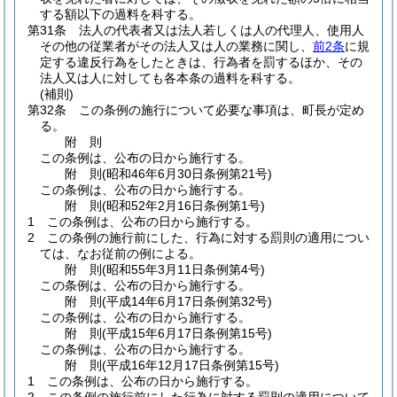
する額以下の過料を科する。
第31条
法人の代表者又は法人若しくは人の代理人、使用人
その他の従業者がその法人又は人の業務に関し、
前2条
に規
定する違反行為をしたときは、行為者を罰するほか、その
法人又は人に対しても各本条の過料を科する。
(補則)
第32条
この条例の施行について必要な事項は、町長が定め
る。
附
則
この条例は、公布の日から施行する。
附
則
(昭和46年6月30日
条例第21号)
この条例は、公布の日から施行する。
附
則
(昭和52年2月16日
条例第1号)
1
この条例は、公布の日から施行する。
2
この条例の施行前にした、行為に対する罰則の適用につい
ては、なお従前の例による。
附
則
(昭和55年3月11日
条例第4号)
この条例は、公布の日から施行する。
附
則
(平成14年6月17日
条例第32号)
この条例は、公布の日から施行する。
附
則
(平成15年6月17日
条例第15号)
この条例は、公布の日から施行する。
附
則
(平成16年12月17日
条例第15号)
1
この条例は、公布の日から施行する。