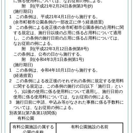
に係る使用料については、なお従前の例による。
附
則
(平成21年2月24日
条例第3号
抄)
(施行期日)
1
この条例は、平成21年4月1日から施行する。
(余市町都市公園条例の一部改正に伴う経過措置)
3
この条例による改正後の余市町都市公園条例の占用料に関
する規定は、施行日以後の占用に係る占用料について適用
し、この条例の施行日前の占用に係る占用料については、
なお従前の例による。
附
則
(平成22年3月12日
条例第8号)
この条例は、公布の日から施行する。
附
則
(令和4年3月1日
条例第1号)
(施行期日)
1
この条例は、令和4年10月1日から施行する。
(経過措置)
2
この条例による改正後のそれぞれの条例に規定する使用料
に関する規定は、この条例の施行の日
(以下「施行日」とい
う。)
以後の使用に係る使用料について適用し、施行日前の
使用に係る使用料については、なお従前の例による。
3
施行日前に申請、申込み等がなされた事務に係る手数料に
ついては、なお従前の例による。
別表第1
(第7条第1項関係)
有料公園
有料公園施設の属する
有料公園施設の名前
公園の名称