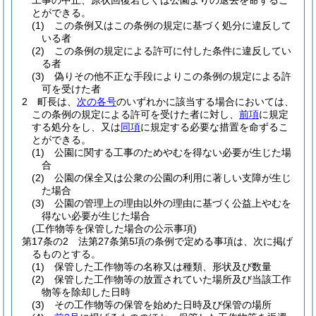
工事の中止、原状回復若しくは公園よりの退去を命ずるこ
とができる。
(1)
この条例又はこの条例の規定に基づく処分に違反して
いる者
(2)
この条例の規定による許可に付した条件に違反してい
る者
(3)
偽りその他不正な手段によりこの条例の規定による許
可を受けた者
2
町長は、
次の各号
のいずれかに該当する場合においては、
この条例の規定による許可を受けた者に対し、
前項
に規定
する処分をし、又は
同項
に規定する必要な措置を命ずるこ
とができる。
(1)
公園に関する工事のためやむを得ない必要が生じた場
合
(2)
公園の保全又は公衆の公園の利用に著しい支障が生じ
た場合
(3)
公園の管理上の理由以外の理由に基づく公益上やむを
得ない必要が生じた場合
(工作物等を保管した場合の公示事項)
第17条の2
法第27条第5項の条例で定める事項は、次に掲げ
るものとする。
(1)
保管した工作物等の名称又は種類、形状及び数量
(2)
保管した工作物等の放置されていた場所及び当該工作
物等を除却した日時
(3)
その工作物等の保管を始めた日時及び保管の場所