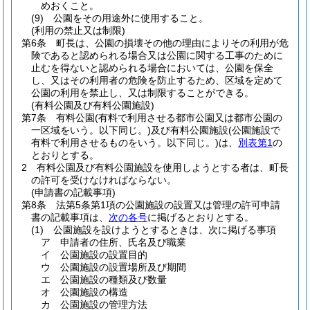
めおくこと。
(9)
公園をその用途外に使用すること。
(利用の禁止又は制限)
第6条
町長は、公園の損壊その他の理由によりその利用が危
険であると認められる場合又は公園に関する工事のために
止むを得ないと認められる場合においては、公園を保全
し、又はその利用者の危険を防止するため、区域を定めて
公園の利用を禁止し、又は制限することができる。
(有料公園及び有料公園施設)
第7条
有料公園
(有料で利用させる都市公園又は都市公園の
一区域をいう。以下同じ。)
及び有料公園施設
(公園施設で
有料で利用させるものをいう。以下同じ。)
は、
別表第1
の
とおりとする。
2
有料公園及び有料公園施設を使用しようとする者は、町長
の許可を受けなければならない。
(申請書の記載事項)
第8条
法第5条第1項の公園施設の設置又は管理の許可申請
書の記載事項は、
次の各号
に掲げるとおりとする。
(1)
公園施設を設けようとするときは、次に掲げる事項
ア
申請者の住所、氏名及び職業
イ
公園施設の設置目的
ウ
公園施設の設置場所及び期間
エ
公園施設の種類及び数量
オ
公園施設の構造
カ
公園施設の管理方法