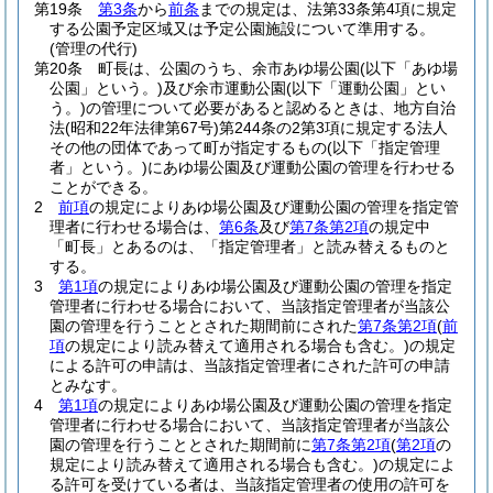
第19条
第3条
から
前条
までの規定は、法第33条第4項に規定
する公園予定区域又は予定公園施設について準用する。
(管理の代行)
第20条
町長は、公園のうち、余市あゆ場公園
(以下「あゆ場
公園」という。)
及び余市運動公園
(以下「運動公園」とい
う。)
の管理について必要があると認めるときは、地方自治
法
(昭和22年法律第67号)
第244条の2第3項に規定する法人
その他の団体であって町が指定するもの
(以下「指定管理
者」という。)
にあゆ場公園及び運動公園の管理を行わせる
ことができる。
2
前項
の規定によりあゆ場公園及び運動公園の管理を指定管
理者に行わせる場合は、
第6条
及び
第7条第2項
の規定中
「町長」とあるのは、「指定管理者」と読み替えるものと
する。
3
第1項
の規定によりあゆ場公園及び運動公園の管理を指定
管理者に行わせる場合において、当該指定管理者が当該公
園の管理を行うこととされた期間前にされた
第7条第2項
(
前
項
の規定により読み替えて適用される場合も含む。)
の規定
による許可の申請は、当該指定管理者にされた許可の申請
とみなす。
4
第1項
の規定によりあゆ場公園及び運動公園の管理を指定
管理者に行わせる場合において、当該指定管理者が当該公
園の管理を行うこととされた期間前に
第7条第2項
(
第2項
の
規定により読み替えて適用される場合も含む。)
の規定によ
る許可を受けている者は、当該指定管理者の使用の許可を