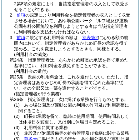
2第8項の規定により、当該指定管理者の収入として収受さ
せることができる。
2
前項
の規定により利用料金を指定管理者の収入として収受
させる場合において、あゆ場公園パークゴルフ場及び運動
公園有料公園施設を利用しようとする者は当該指定管理者
に利用料金を支払わなければならない。
3
前項
に規定する利用料金の額は、
別表第2
に定める額の範
囲内において、指定管理者があらかじめ町長の承認を得て
定める。
これを変更しようとするときも、同様とする。
(利用料金の減免)
第24条
指定管理者は、あらかじめ町長の承認を得て定めた
基準に従い、利用料金を減免することができる。
(利用料金の還付)
第25条
既納の利用料金は、これを還付しない。
ただし、指
定管理者はあらかじめ町長の承認を得て定めた基準に従
い、その全部又は一部を還付することができる。
(指定管理者が行う業務)
第26条
指定管理者は、次に掲げる業務を行うものとする。
(1)
あゆ場公園及び運動公園の利用の許可及び利用調整に
関すること。
(2)
町長の承認を得て、臨時に使用期間、使用時間若しく
は休場日を変更し、又は別に休場日を定めること。
(3)
利用料金に関する業務
(4)
施設及び附属設備等の維持管理及び修繕に関する業務
(5)
前各号
に掲げるもののほか、あゆ場公園及び運動公園