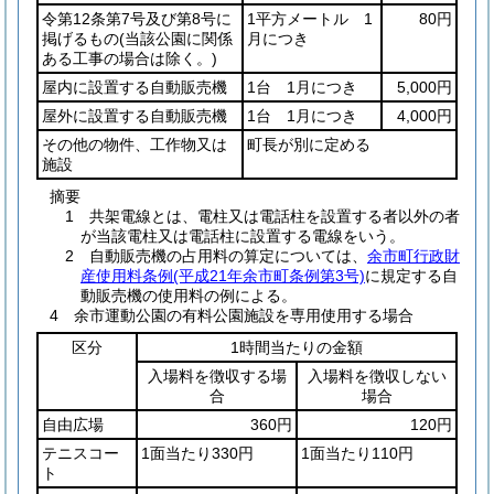
令第12条第7号及び第8号に
1平方メートル 1
80円
掲げるもの
(当該公園に関係
月につき
ある工事の場合は除く。)
屋内に設置する自動販売機
1台 1月につき
5,000円
屋外に設置する自動販売機
1台 1月につき
4,000円
その他の物件、工作物又は
町長が別に定める
施設
摘要
1 共架電線とは、電柱又は電話柱を設置する者以外の者
が当該電柱又は電話柱に設置する電線をいう。
2 自動販売機の占用料の算定については、
余市町行政財
産使用料条例(平成21年余市町条例第3号)
に規定する自
動販売機の使用料の例による。
4 余市運動公園の有料公園施設を専用使用する場合
区分
1時間当たりの金額
入場料を徴収する場
入場料を徴収しない
合
場合
自由広場
360円
120円
テニスコー
1面当たり330円
1面当たり110円
ト