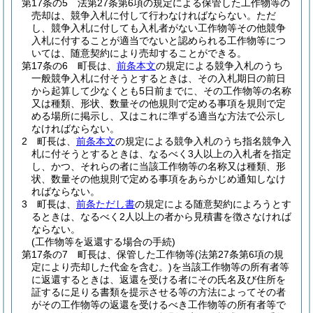
第17条の5
法第27条第6項の規定による保管した工作物等の
売却は、競争入札に付して行わなければならない。
ただ
し、競争入札に付しても入札者がない工作物等その他競争
入札に付することが適当でないと認められる工作物等につ
いては、随意契約により売却することができる。
第17条の6
町長は、
前条本文
の規定による競争入札のうち
一般競争入札に付そうとするときは、その入札期日の前日
から起算して少なくとも5日前までに、その工作物等の名称
又は種類、形状、数量その他規則で定める事項を規則で定
める場所に掲示し、又はこれに準ずる適当な方法で公示し
なければならない。
2
町長は、
前条本文
の規定による競争入札のうち指名競争入
札に付そうとするときは、なるべく3人以上の入札者を指定
し、かつ、それらの者に当該工作物等の名称又は種類、形
状、数量その他規則で定める事項をあらかじめ通知しなけ
ればならない。
3
町長は、
前条ただし書
の規定による随意契約によろうとす
るときは、なるべく2人以上の者から見積書を徴さなければ
ならない。
(工作物等を返還する場合の手続)
第17条の7
町長は、保管した工作物等
(法第27条第6項の規
定により売却した代金を含む。)
を当該工作物等の所有者等
に返還するときは、返還を受ける者にその氏名及び住所を
証するに足りる書類を提示させる等の方法によってその者
がその工作物等の返還を受けるべき工作物等の所有者等で