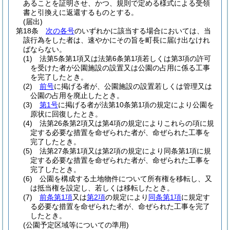
あることを証明させ、かつ、規則で定める様式による受領
書と引換えに返還するものとする。
(届出)
第18条
次の各号
のいずれかに該当する場合においては、当
該行為をした者は、速やかにその旨を町長に届け出なけれ
ばならない。
(1)
法第5条第1項又は法第6条第1項若しくは第3項の許可
を受けた者が公園施設の設置又は公園の占用に係る工事
を完了したとき。
(2)
前号
に掲げる者が、公園施設の設置若しくは管理又は
公園の占用を廃止したとき。
(3)
第1号
に掲げる者が法第10条第1項の規定により公園を
原状に回復したとき。
(4)
法第26条第2項又は第4項の規定によりこれらの項に規
定する必要な措置を命ぜられた者が、命ぜられた工事を
完了したとき。
(5)
法第27条第1項又は第2項の規定により同条第1項に規
定する必要な措置を命ぜられた者が、命ぜられた工事を
完了したとき。
(6)
公園を構成する土地物件について所有権を移転し、又
は抵当権を設定し、若しくは移転したとき。
(7)
前条第1項
又は
第2項
の規定により
同条第1項
に規定す
る必要な措置を命ぜられた者が、命ぜられた工事を完了
したとき。
(公園予定区域等についての準用)