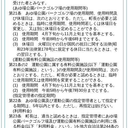
受けた者とみなす。
(あゆ場公園パークゴルフ場の使用期間等)
第21条
あゆ場公園パークゴルフ場の使用期間、使用時間及
び休場日は、次のとおりとする。
ただし、町長が必要と認
めるときは、臨時に使用期間、使用時間若しくは休場日を
変更し、又は別に休場日を定めることができる。
(1)
使用期間 4月下旬から11月上旬までを基本とする。
(2)
使用時間 午前8時から午後6時までとする。
(3)
休場日 火曜日
(その日が国民の祝日に関する法律
(昭
和23年法律第178号)
に規定する休日に当たるときは、そ
の翌日とする。)
(運動公園有料公園施設の使用期間等)
第21条の2
運動公園に属する有料公園施設
(以下「運動公園
有料公園施設」という。)
の使用期間及び使用時間は、次の
とおりとする。
ただし、町長が必要と認めるときは、臨時
に使用期間又は使用時間を変更することができる。
(1)
使用期間 4月下旬から11月上旬までを基本とする。
(2)
使用時間 午前5時から午後7時30分までとする。
(指定管理者の指定期間)
第22条
あゆ場公園及び運動公園の指定管理者として指定す
る期間は、5年以内とする。
ただし、再指定は妨げない。
(利用料金)
第23条
町長は、適当と認めるときは、指定管理者にあゆ場
公園パークゴルフ場及び運動公園有料公園施設の利用に係
る料金
(以下「利用料金」という。)
を地方自治法第244条の