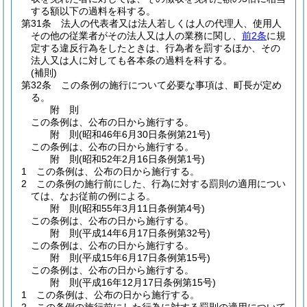
する額以下の過料を科する。
第31条
法人の代表者又は法人若しくは人の代理人、使用人
その他の従業者がその法人又は人の業務に関し、
前2条
に規
定する違反行為をしたときは、行為者を罰するほか、その
法人又は人に対しても各本条の過料を科する。
(補則)
第32条
この条例の施行について必要な事項は、町長が定め
る。
附
則
この条例は、公布の日から施行する。
附
則
(昭和46年6月30日
条例第21号)
この条例は、公布の日から施行する。
附
則
(昭和52年2月16日
条例第1号)
1
この条例は、公布の日から施行する。
2
この条例の施行前にした、行為に対する罰則の適用につい
ては、なお従前の例による。
附
則
(昭和55年3月11日
条例第4号)
この条例は、公布の日から施行する。
附
則
(平成14年6月17日
条例第32号)
この条例は、公布の日から施行する。
附
則
(平成15年6月17日
条例第15号)
この条例は、公布の日から施行する。
附
則
(平成16年12月17日
条例第15号)
1
この条例は、公布の日から施行する。