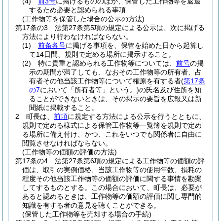
(4)
前3号
に掲げるもののほか、保管した工作物等を返還
するため必要と認められる事項
(工作物等を保管した場合の公示の方法)
第17条の3
法第27条第5項の規定による公示は、次に掲げる
方法により行わなければならない。
(1)
前条各号
に掲げる事項を、保管を始めた日から起算し
て14日間、規則で定める場所に掲示すること。
(2)
特に貴重と認められる工作物等については、
前号
の掲
示の期間が満了しても、なおその工作物等の所有者、占
有者その他当該工作物等について権原を有する者
(
第17条
の7
において「所有者等」という。)
の氏名及び住所を知
ることができないときは、その掲示の要旨を広報又は新
聞紙に掲載すること。
2
町長は、
前項
に規定する方法による公示を行うとともに、
規則で定める様式による保管工作物等一覧簿を規則で定め
る場所に備え付け、かつ、これをいつでも関係者に自由に
閲覧させなければならない。
(工作物等の価額の評価の方法)
第17条の4
法第27条第6項の規定による工作物等の価額の評
価は、取引の実例価格、当該工作物等の使用年数、損耗の
程度その他当該工作物等の価額の評価に関する事情を勘案
してするものとする。
この場合において、町長は、必要が
あると認めるときは、工作物等の価額の評価に関し専門的
知識を有する者の意見を聴くことができる。
(保管した工作物等を売却する場合の手続)