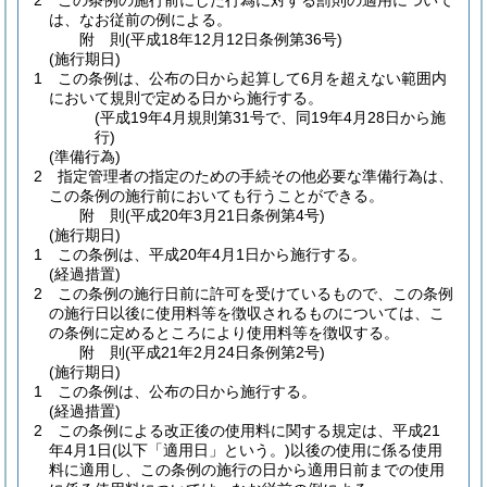
2
この条例の施行前にした行為に対する罰則の適用について
は、なお従前の例による。
附
則
(平成18年12月12日
条例第36号)
(施行期日)
1
この条例は、公布の日から起算して6月を超えない範囲内
において規則で定める日から施行する。
(平成19年4月規則第31号で、同19年4月28日から施
行)
(準備行為)
2
指定管理者の指定のための手続その他必要な準備行為は、
この条例の施行前においても行うことができる。
附
則
(平成20年3月21日
条例第4号)
(施行期日)
1
この条例は、平成20年4月1日から施行する。
(経過措置)
2
この条例の施行日前に許可を受けているもので、この条例
の施行日以後に使用料等を徴収されるものについては、こ
の条例に定めるところにより使用料等を徴収する。
附
則
(平成21年2月24日
条例第2号)
(施行期日)
1
この条例は、公布の日から施行する。
(経過措置)
2
この条例による改正後の使用料に関する規定は、平成21
年4月1日
(以下「適用日」という。)
以後の使用に係る使用
料に適用し、この条例の施行の日から適用日前までの使用