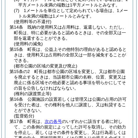
平方メートル未満の端数は1平方メートルとみなす。
(7)
1メートルを単位として定められている場合は、1メー
トル未満の端数は1メートルとみなす。
(使用料等の不還付)
第14条
既納の使用料又は占用料は、返還しない。
ただし、
町長は、特に必要があると認めるときは、その全部又は一
部を返還することができる。
(使用料の減免)
第15条
町長は、公益上その他特別の理由があると認めると
きは、使用料又は占用料の全部又は一部を減免することが
できる。
(都市公園の区域の変更及び廃止)
第15条の2
町長は都市公園の区域を変更し、又は都市公園
を廃止するときは、当該都市公園の名称、位置、変更又は
廃止に係る区域その他必要と認める事項を明らかにしてそ
の旨を公告しなければならない。
(権利の譲渡禁止等)
第16条
公園施設の設置若しくは管理又は公園の占用の許可
を受けた者は、その権利を他人に譲渡し、又は転貸するこ
とができない。
(監督処分)
第17条
町長は、
次の各号
のいずれかに該当する者に対し
て、この条例の規定によってした許可を取消し、その効力
を停止し、若しくはその条件を変更し、又は行為若しくは