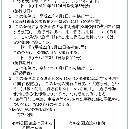
に係る使用料については、なお従前の例による。
附
則
(平成21年2月24日
条例第3号
抄)
(施行期日)
1
この条例は、平成21年4月1日から施行する。
(余市町都市公園条例の一部改正に伴う経過措置)
3
この条例による改正後の余市町都市公園条例の占用料に関
する規定は、施行日以後の占用に係る占用料について適用
し、この条例の施行日前の占用に係る占用料については、
なお従前の例による。
附
則
(平成22年3月12日
条例第8号)
この条例は、公布の日から施行する。
附
則
(令和4年3月1日
条例第1号)
(施行期日)
1
この条例は、令和4年10月1日から施行する。
(経過措置)
2
この条例による改正後のそれぞれの条例に規定する使用料
に関する規定は、この条例の施行の日
(以下「施行日」とい
う。)
以後の使用に係る使用料について適用し、施行日前の
使用に係る使用料については、なお従前の例による。
3
施行日前に申請、申込み等がなされた事務に係る手数料に
ついては、なお従前の例による。
別表第1
(第7条第1項関係)
有料公園
有料公園施設の属する
有料公園施設の名前
公園の名称