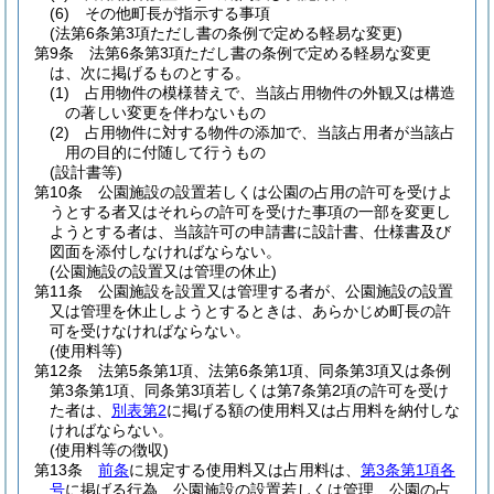
(6)
その他町長が指示する事項
(法第6条第3項ただし書の条例で定める軽易な変更)
第9条
法第6条第3項ただし書の条例で定める軽易な変更
は、次に掲げるものとする。
(1)
占用物件の模様替えで、当該占用物件の外観又は構造
の著しい変更を伴わないもの
(2)
占用物件に対する物件の添加で、当該占用者が当該占
用の目的に付随して行うもの
(設計書等)
第10条
公園施設の設置若しくは公園の占用の許可を受けよ
うとする者又はそれらの許可を受けた事項の一部を変更し
ようとする者は、当該許可の申請書に設計書、仕様書及び
図面を添付しなければならない。
(公園施設の設置又は管理の休止)
第11条
公園施設を設置又は管理する者が、公園施設の設置
又は管理を休止しようとするときは、あらかじめ町長の許
可を受けなければならない。
(使用料等)
第12条
法第5条第1項、法第6条第1項、同条第3項又は条例
第3条第1項、同条第3項若しくは第7条第2項の許可を受け
た者は、
別表第2
に掲げる額の使用料又は占用料を納付しな
ければならない。
(使用料等の徴収)
第13条
前条
に規定する使用料又は占用料は、
第3条第1項各
号
に掲げる行為、公園施設の設置若しくは管理、公園の占