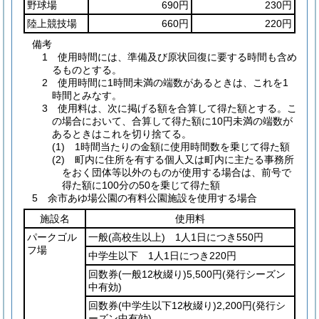
野球場
690円
230円
陸上競技場
660円
220円
備考
1 使用時間には、準備及び原状回復に要する時間も含め
るものとする。
2 使用時間に1時間未満の端数があるときは、これを1
時間とみなす。
3 使用料は、次に掲げる額を合算して得た額とする。こ
の場合において、合算して得た額に10円未満の端数が
あるときはこれを切り捨てる。
(1) 1時間当たりの金額に使用時間数を乗じて得た額
(2) 町内に住所を有する個人又は町内に主たる事務所
をおく団体等以外のものが使用する場合は、前号で
得た額に100分の50を乗じて得た額
5 余市あゆ場公園の有料公園施設を使用する場合
施設名
使用料
パークゴル
一般
(高校生以上)
1人1日につき550円
フ場
中学生以下 1人1日につき220円
回数券
(一般12枚綴り)
5,500円
(発行シーズン
中有効)
回数券
(中学生以下12枚綴り)
2,200円
(発行シ
ーズン中有効)