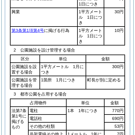
1日につき
興業
1平方メート
30円
ル 1日につ
き
第3条第1項第4号
に掲げる行為
1平方メート
10円
ル 1日につ
き
2 公園施設を設け管理する場合
区分
単位
金額
公園施設を設
1平方メートル 1月に
300円
置する場合
つき
公園施設を管
1箇所 1月につき
町長が別に定める
理する場合
3 都市公園を占用する場合
占用物件
単位
金額
法第7条
電柱
1本 1年につき
770円
第1号に
電話柱
690円
掲げる
その他の柱類
53円
もの
共架電線その他上
1メートル 1年に
7円