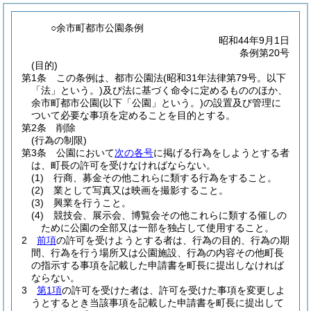
○余市町都市公園条例
昭和44年9月1日
条例第20号
(目的)
第1条
この条例は、都市公園法
(昭和31年法律第79号。以下
「法」という。)
及び法に基づく命令に定めるもののほか、
余市町都市公園
(以下「公園」という。)
の設置及び管理に
ついて必要な事項を定めることを目的とする。
第2条
削除
(行為の制限)
第3条
公園において
次の各号
に掲げる行為をしようとする者
は、町長の許可を受けなければならない。
(1)
行商、募金その他これらに類する行為をすること。
(2)
業として写真又は映画を撮影すること。
(3)
興業を行うこと。
(4)
競技会、展示会、博覧会その他これらに類する催しの
ために公園の全部又は一部を独占して使用すること。
2
前項
の許可を受けようとする者は、行為の目的、行為の期
間、行為を行う場所又は公園施設、行為の内容その他町長
の指示する事項を記載した申請書を町長に提出しなければ
ならない。
3
第1項
の許可を受けた者は、許可を受けた事項を変更しよ
うとするとき当該事項を記載した申請書を町長に提出して