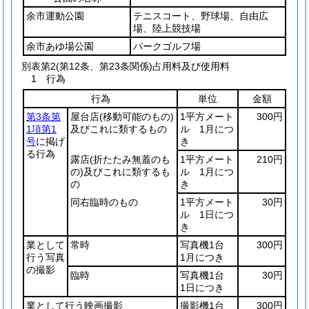
余市運動公園
テニスコート、野球場、自由広
場、陸上競技場
余市あゆ場公園
パークゴルフ場
別表第2
(第12条、第23条関係)占用料及び使用料
1 行為
行為
単位
金額
第3条第
屋台店
(移動可能のもの)
1平方メート
300円
1項第1
及びこれに類するもの
ル 1月につ
号
に掲げ
き
る行為
露店
(折たたみ無蓋のも
1平方メート
210円
の)
及びこれに類するも
ル 1月につ
の
き
同右臨時のもの
1平方メート
30円
ル 1日につ
き
業として
常時
写真機1台
300円
行う写真
1月につき
の撮影
臨時
写真機1台
30円
1日につき
業として行う映画撮影
撮影機1台
300円