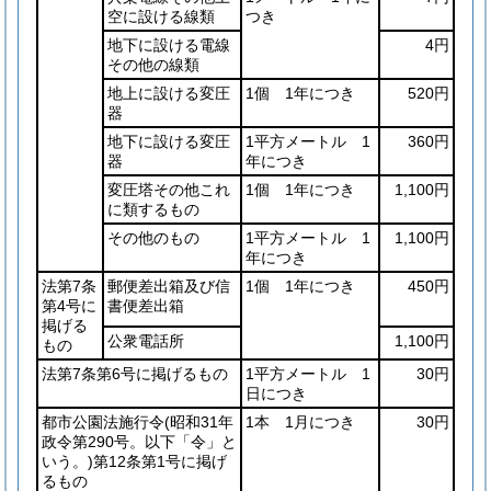
空に設ける線類
つき
地下に設ける電線
4円
その他の線類
地上に設ける変圧
1個 1年につき
520円
器
地下に設ける変圧
1平方メートル 1
360円
器
年につき
変圧塔その他これ
1個 1年につき
1,100円
に類するもの
その他のもの
1平方メートル 1
1,100円
年につき
法第7条
郵便差出箱及び信
1個 1年につき
450円
第4号に
書便差出箱
掲げる
公衆電話所
1,100円
もの
法第7条第6号に掲げるもの
1平方メートル 1
30円
日につき
都市公園法施行令
(昭和31年
1本 1月につき
30円
政令第290号。以下「令」と
いう。)
第12条第1号に掲げ
るもの