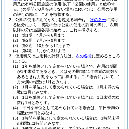
用又は有料公園施設の使用
(以下「公園の使用」と総称す
る。)
の期間が3月を超えない場合においては、公園の使用
の許可の際に、これを徴収する。
2
公園の使用の期間が3月を超える場合は、
次の各号
に掲げ
る区分により、初期の分は公園の使用の許可の際に、次期
以降の分は当該各期の始めに、これを徴収する。
(1)
第1期 4月から6月まで
(2)
第2期 7月から9月まで
(3)
第3期 10月から12月まで
(4)
第4期 1月から3月まで
3
使用料又は占用料の計算方法は、
次の各号
に定めるところ
による。
(1)
1年を単位として定められている場合で、占用の期間
が1年未満であるとき、又はその期間に1年未満の端数が
あるときは月割をもって計算する。
この場合において、1
月未満の端数は1月とみなす。
(2)
1月を単位として定められている場合は、1月未満の端
数は1月とみなす。
(3)
1日を単位として定められている場合は、1日未満の端
数は1日とみなす。
(4)
半日を単位として定められている場合は、半日未満の
端数は半日とみなす。
(5)
1時間を単位として定められている場合は、1時間未満
の端数は1時間とみなす。
(6)
1平方メートルを単位として定められている場合は、1