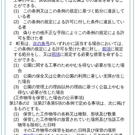
工事の中止、原状回復若しくは公園よりの退去を命ずるこ
とができる。
(1)
この条例又はこの条例の規定に基づく処分に違反して
いる者
(2)
この条例の規定による許可に付した条件に違反してい
る者
(3)
偽りその他不正な手段によりこの条例の規定による許
可を受けた者
2
町長は、
次の各号
のいずれかに該当する場合においては、
この条例の規定による許可を受けた者に対し、
前項
に規定
する処分をし、又は
同項
に規定する必要な措置を命ずるこ
とができる。
(1)
公園に関する工事のためやむを得ない必要が生じた場
合
(2)
公園の保全又は公衆の公園の利用に著しい支障が生じ
た場合
(3)
公園の管理上の理由以外の理由に基づく公益上やむを
得ない必要が生じた場合
(工作物等を保管した場合の公示事項)
第17条の2
法第27条第5項の条例で定める事項は、次に掲げ
るものとする。
(1)
保管した工作物等の名称又は種類、形状及び数量
(2)
保管した工作物等の放置されていた場所及び当該工作
物等を除却した日時
(3)
その工作物等の保管を始めた日時及び保管の場所