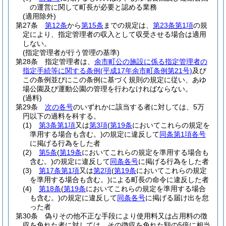
の運営に関して町長が必要と認める業務
(適用除外)
第27条
第12条
から
第15条
までの規定は、
第23条第1項
の規
定により、指定管理者の収入として収受させる場合は適用
しない。
(指定管理者が行う管理の基準)
第28条
指定管理者は、
余市町公の施設に係る指定管理者の
指定手続等に関する条例
(平成17年余市町条例第21号)
及び
この条例並びにこの条例に基づく規則の規定に従い、あゆ
場公園及び運動公園の管理を行わなければならない。
(過料)
第29条
次の各号
のいずれかに該当する者に対しては、5万
円以下の過料を科する。
(1)
第3条第1項
又は
第3項
(
第19条
においてこれらの規定を
準用する場合も含む。)
の規定に違反して
同条第1項各号
に掲げる行為をした者
(2)
第5条
(
第19条
においてこれらの規定を準用する場合も
含む。)
の規定に違反して
同条各号
に掲げる行為をした者
(3)
第17条第1項
又は
第2項
(
第19条
においてこれらの規定
を準用する場合も含む。)
による町長の命令に違反した者
(4)
第18条
(
第19条
においてこれらの規定を準用する場合
も含む。)
の規定に違反して
同条各号
に掲げる届け出を怠
った者
第30条
偽りその他不正な手段により使用料又は占用料の徴
収を免れた者に対しては、その徴収を免れた額の5倍に相当