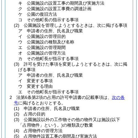
キ
公園施設の設置工事の期間及び実施方法
ク
公園施設の設置工事費の調達計画
ケ
公園の復旧方法
コ
その他町長の指示する事項
(2)
公園施設を管理しようとするときは、次に掲げる事項
ア
申請者の住所、氏名及び職業
イ
公園施設の管理目的
ウ
公園施設の種類及び名称
エ
公園施設の管理期間
オ
公園施設の管理方法
カ
その他町長が指示する事項
(3)
許可を受けた事項を変更しようとするときは、次に掲
げる事項
ア
申請者の住所、氏名及び職業
イ
変更する事項
ウ
変更する理由
エ
その他町長が指示する事項
2
法第6条第2項の占用の許可申請書の記載事項は、
次の各
号
に掲げるとおりとする。
(1)
申請者の住所、氏名及び職業
(2)
占用の目的
(3)
公園施設以外の工作物その他の物件又は施設
(以下
「占用物件」という。)
の種類及び数量
(4)
占用物件の管理方法
(5)
占用物件設置工事の期間及び実施方法