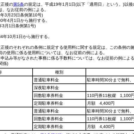
改正後の
第5条
の規定は、平成19年1月1日
(以下「適用日」という。)
以後
は、なお従前の例による。
0年3月23日
条例第10号)
0年4月1日から施行する。
年3月1日
条例第1号)
4年10月1日から施行する。
改正後のそれぞれの条例に規定する使用料に関する規定は、この条例の
前の使用に係る使用料については、なお従前の例による。
、申込み等がなされた事務に係る手数料については、なお従前の例によ
関係)
称
種別
普通駐車料金
駐車時間30分まで無料、
深夜駐車料金
回数駐車券料金
110円券11枚綴 1,100
定期駐車券料金
月額 4,400円
普通駐車料金
駐車時間30分まで無料、
回数駐車券料金
110円券11枚綴 1,100
定期駐車券料金
月額 4,400円