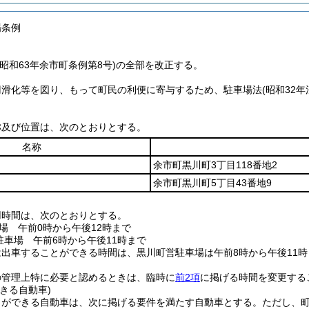
場条例
昭和63年余市町条例第8号)の全部を改正する。
円滑化等を図り、もって町民の利便に寄与するため、駐車場法
(昭和32年
称及び位置は、次のとおりとする。
名称
余市町黒川町3丁目118番地2
余市町黒川町5丁目43番地9
用時間は、次のとおりとする。
場 午前0時から午後12時まで
駐車場 午前6時から午後11時まで
出車することができる時間は、黒川町営駐車場は午前8時から午後11時
の管理上特に必要と認めるときは、臨時に
前2項
に掲げる時間を変更する
きる自動車)
とができる自動車は、次に掲げる要件を満たす自動車とする。
ただし、