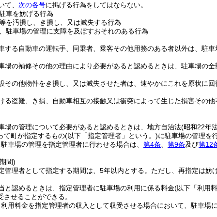
いて、
次の各号
に掲げる行為をしてはならない。
駐車を妨げる行為
等を汚損し、き損し、又は滅失する行為
、駐車場の管理に支障を及ぼすおそれのある行為
車する自動車の運転手、同乗者、乗客その他用務のある者以外は、駐車
車場の補修その他の理由により必要があると認めるときは、駐車場の全
設その他物件をき損し、又は滅失させた者は、速やかにこれを原状に回
ける盗難、き損、自動車相互の接触又は衝突によって生じた損害その他
車場の管理について必要があると認めるときは、地方自治法
(昭和22年
って町が指定するもの
(以下「指定管理者」という。)
に駐車場の管理を
り駐車場の管理を指定管理者に行わせる場合は、
第4条
、
第9条
及び
第12
期間)
定管理者として指定する期間は、5年以内とする。
ただし、再指定は妨
当と認めるときは、指定管理者に駐車場の利用に係る料金
(以下「利用
受させることができる。
り利用料金を指定管理者の収入として収受させる場合において、駐車場