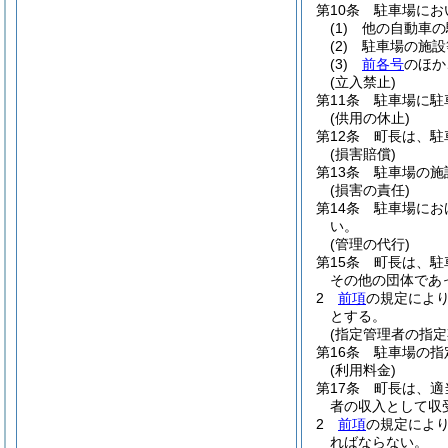
第10条
駐車場にお
(1)
他の自動車の
(2)
駐車場の施設
(3)
前各号
のほか
(立入禁止)
第11条
駐車場に駐
(供用の休止)
第12条
町長は、駐
(損害賠償)
第13条
駐車場の施
(損害の責任)
第14条
駐車場にお
い。
(管理の代行)
第15条
町長は、駐
その他の団体であ
2
前項
の規定によ
とする。
(指定管理者の指定
第16条
駐車場の指
(利用料金)
第17条
町長は、適
者の収入として収
2
前項
の規定によ
ればならない。