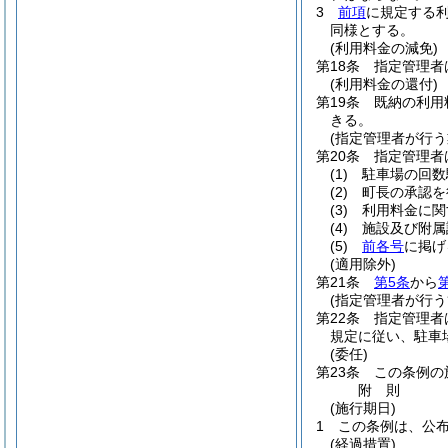
3
前項
に規定する
同様とする。
(利用料金の減免)
第18条
指定管理者
(利用料金の還付)
第19条
既納の利用
きる。
(指定管理者が行う
第20条
指定管理者
(1)
駐車場の回数
(2)
町長の承認を
(3)
利用料金に関
(4)
施設及び附属
(5)
前各号
に掲げ
(適用除外)
第21条
第5条
から
(指定管理者が行う
第22条
指定管理者
規定に従い、駐車
(委任)
第23条
この条例の
附
則
(施行期日)
1
この条例は、公
(経過措置)