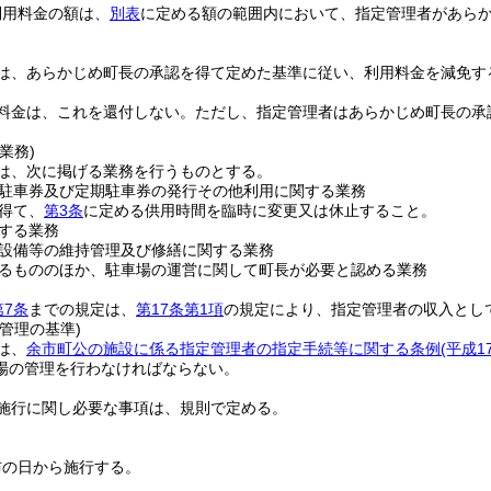
利用料金の額は、
別表
に定める額の範囲内において、指定管理者があら
は、あらかじめ町長の承認を得て定めた基準に従い、利用料金を減免す
料金は、これを還付しない。
ただし、指定管理者はあらかじめ町長の承
業務)
は、次に掲げる業務を行うものとする。
駐車券及び定期駐車券の発行その他利用に関する業務
得て、
第3条
に定める供用時間を臨時に変更又は休止すること。
する業務
設備等の維持管理及び修繕に関する業務
るもののほか、駐車場の運営に関して町長が必要と認める業務
第7条
までの規定は、
第17条第1項
の規定により、指定管理者の収入とし
管理の基準)
は、
余市町公の施設に係る指定管理者の指定手続等に関する条例
(平成1
場の管理を行わなければならない。
施行に関し必要な事項は、規則で定める。
布の日から施行する。