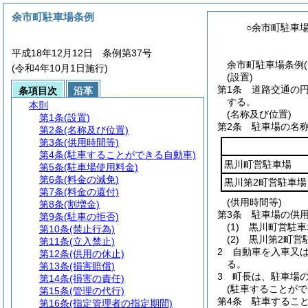
余市町駐車場条例
○余市町駐車
平成18年12月12日 条例第37号
余市町駐車場条例(
(令和4年10月1日施行)
(設置)
第1条
道路交通の
条項目次
沿革
する。
本則
(名称及び位置)
第1条
(設置)
第2条
駐車場の名
第2条
(名称及び位置)
第3条
(供用時間等)
第4条
(駐車することができる自動車)
黒川町営駐車場
第5条
(駐車場使用料金)
第6条
(料金の減免)
黒川第2町営駐車場
第7条
(料金の還付)
(供用時間等)
第8条
(割増金)
第3条
駐車場の供
第9条
(駐車の拒否)
(1)
黒川町営駐車
第10条
(禁止行為)
(2)
黒川第2町営
第11条
(立入禁止)
2
自動車を入車又は
第12条
(供用の休止)
る。
第13条
(損害賠償)
3
町長は、駐車場
第14条
(損害の責任)
(駐車することがで
第15条
(管理の代行)
第4条
駐車するこ
第16条
(指定管理者の指定期間)