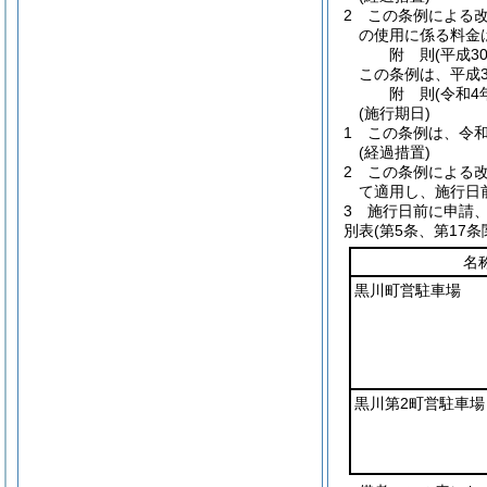
2
この条例による
の使用に係る料金
附
則
(平成3
この条例は、平成3
附
則
(令和4
(施行期日)
1
この条例は、令和
(経過措置)
2
この条例による
て適用し、施行日
3
施行日前に申請
別表
(第5条、第17条
名
黒川町営駐車場
黒川第2町営駐車場