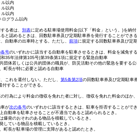
トル以内
トル以内
トル以内
0キログラム以内
用する者は、
別表
に定める駐車場使用料金
(以下「料金」という。)
を納付
あると認めるときは、回数駐車券及び定期駐車券を発行することができ
は、自動車の出車時とする。
ただし、
前項
に規定する回数駐車券及び定
の各号
のいずれかに該当する自動車を駐車させるときは、料金を減免す
昭和35年法律第105号)
第39条第1項に規定する緊急自動車
共団体若しくは公共的団体の職員が、防災活動その他の緊急を要する公
、町長が特に必要と認める自動車
は、これを還付しない。
ただし、
第5条第2項
の回数駐車券及び定期駐車
還付することができる。
正の行為により料金の徴収を免れた者に対し、徴収を免れた料金のほか
動車が
次の各号
のいずれかに該当するときは、駐車を拒否することがで
上自動車を駐車させることが不適当であると認められるとき。
は爆発のおそれのある物品を積載しているとき。
発している物品を積載しているとき。
、町長が駐車場の管理に支障があると認めたとき。