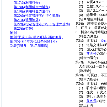
(1)
全長4.9メー
第17条
(利用料金)
(2)
全幅1.9メー
第18条
(利用料金の減免)
(3)
高さ2.1メー
第19条
(利用料金の還付)
(4)
総重量2,00
第20条
(指定管理者が行う業務)
(駐車場使用料金)
第21条
(適用除外)
第5条
駐車場を使
第22条
(指定管理者が行う管理の基準)
2
町長は、必要が
第23条
(委任)
3
料金の納付時期
附則
(料金の減免)
附則
(平成30年3月23日条例第10号)
第6条
町長は、
次
附則
(令和4年3月1日条例第1号)
(1)
道路交通法
(
別表
(第5条、第17条関係)
(2)
国又は地方公
(3)
前各号
のほか
(料金の還付)
第7条
既納の料金
の全部又は一部を
(割増金)
第8条
町長は、不
(駐車の拒否)
第9条
町長は、自
(1)
駐車場の構造
(2)
発火、引火又
(3)
著しく悪臭を
(4)
前各号
のほか
(禁止行為)