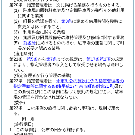
第20条
指定管理者は、次に掲げる業務を行うものとする。
(1)
駐車場の回数駐車券及び定期駐車券の発行その他利用
に関する業務
(2)
町長の承認を得て、
第3条
に定める供用時間を臨時に
変更又は休止すること。
(3)
利用料金に関する業務
(4)
施設及び附属設備等の維持管理及び修繕に関する業務
(5)
前各号
に掲げるもののほか、駐車場の運営に関して町
長が必要と認める業務
(適用除外)
第21条
第5条
から
第7条
までの規定は、
第17条第1項
の規定
により、指定管理者の収入として収受させる場合は適用し
ない。
(指定管理者が行う管理の基準)
第22条
指定管理者は、
余市町公の施設に係る指定管理者の
指定手続等に関する条例
(平成17年余市町条例第21号)
及び
この条例並びにこの条例に基づく規則の規定に従い、駐車
場の管理を行わなければならない。
(委任)
第23条
この条例の施行に関し必要な事項は、規則で定め
る。
附
則
(施行期日)
1
この条例は、公布の日から施行する。