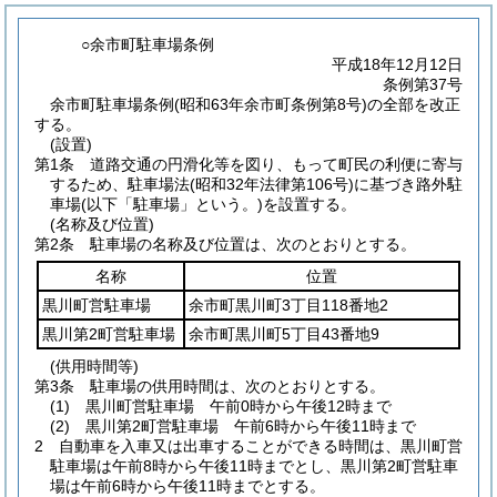
○余市町駐車場条例
平成18年12月12日
条例第37号
余市町駐車場条例(昭和63年余市町条例第8号)の全部を改正
する。
(設置)
第1条
道路交通の円滑化等を図り、もって町民の利便に寄与
するため、駐車場法
(昭和32年法律第106号)
に基づき路外駐
車場
(以下「駐車場」という。)
を設置する。
(名称及び位置)
第2条
駐車場の名称及び位置は、次のとおりとする。
名称
位置
黒川町営駐車場
余市町黒川町3丁目118番地2
黒川第2町営駐車場
余市町黒川町5丁目43番地9
(供用時間等)
第3条
駐車場の供用時間は、次のとおりとする。
(1)
黒川町営駐車場 午前0時から午後12時まで
(2)
黒川第2町営駐車場 午前6時から午後11時まで
2
自動車を入車又は出車することができる時間は、黒川町営
駐車場は午前8時から午後11時までとし、黒川第2町営駐車
場は午前6時から午後11時までとする。