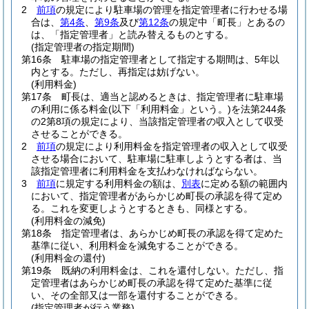
2
前項
の規定により駐車場の管理を指定管理者に行わせる場
合は、
第4条
、
第9条
及び
第12条
の規定中「町長」とあるの
は、「指定管理者」と読み替えるものとする。
(指定管理者の指定期間)
第16条
駐車場の指定管理者として指定する期間は、5年以
内とする。
ただし、再指定は妨げない。
(利用料金)
第17条
町長は、適当と認めるときは、指定管理者に駐車場
の利用に係る料金
(以下「利用料金」という。)
を法第244条
の2第8項の規定により、当該指定管理者の収入として収受
させることができる。
2
前項
の規定により利用料金を指定管理者の収入として収受
させる場合において、駐車場に駐車しようとする者は、当
該指定管理者に利用料金を支払わなければならない。
3
前項
に規定する利用料金の額は、
別表
に定める額の範囲内
において、指定管理者があらかじめ町長の承認を得て定め
る。
これを変更しようとするときも、同様とする。
(利用料金の減免)
第18条
指定管理者は、あらかじめ町長の承認を得て定めた
基準に従い、利用料金を減免することができる。
(利用料金の還付)
第19条
既納の利用料金は、これを還付しない。
ただし、指
定管理者はあらかじめ町長の承認を得て定めた基準に従
い、その全部又は一部を還付することができる。
(指定管理者が行う業務)