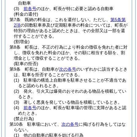
自動車
(3)
前各号
のほか、町長が特に必要と認める自動車
(料金の還付)
第7条
既納の料金は、これを還付しない。
ただし、
第5条第
2項
の回数駐車券及び定期駐車券の料金については、町長が
特別の理由があると認めたときは、その全部又は一部を還
付することができる。
(割増金)
第8条
町長は、不正の行為により料金の徴収を免れた者に対
し、徴収を免れた料金のほか、その額に相当する額を、割
増金として徴収することができる。
(駐車の拒否)
第9条
町長は、自動車が
次の各号
のいずれかに該当するとき
は、駐車を拒否することができる。
(1)
駐車場の構造上自動車を駐車させることが不適当であ
ると認められるとき。
(2)
発火、引火又は爆発のおそれのある物品を積載してい
るとき。
(3)
著しく悪臭を発している物品を積載しているとき。
(4)
前各号
のほか、町長が駐車場の管理に支障があると認
めたとき。
(禁止行為)
第10条
駐車場において、
次の各号
に掲げる行為をしてはな
らない。
(1)
他の自動車の駐車を妨げる行為