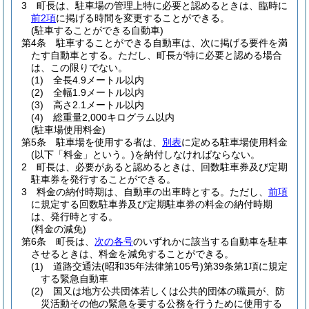
3
町長は、駐車場の管理上特に必要と認めるときは、臨時に
前2項
に掲げる時間を変更することができる。
(駐車することができる自動車)
第4条
駐車することができる自動車は、次に掲げる要件を満
たす自動車とする。
ただし、町長が特に必要と認める場合
は、この限りでない。
(1)
全長4.9メートル以内
(2)
全幅1.9メートル以内
(3)
高さ2.1メートル以内
(4)
総重量2,000キログラム以内
(駐車場使用料金)
第5条
駐車場を使用する者は、
別表
に定める駐車場使用料金
(以下「料金」という。)
を納付しなければならない。
2
町長は、必要があると認めるときは、回数駐車券及び定期
駐車券を発行することができる。
3
料金の納付時期は、自動車の出車時とする。
ただし、
前項
に規定する回数駐車券及び定期駐車券の料金の納付時期
は、発行時とする。
(料金の減免)
第6条
町長は、
次の各号
のいずれかに該当する自動車を駐車
させるときは、料金を減免することができる。
(1)
道路交通法
(昭和35年法律第105号)
第39条第1項に規定
する緊急自動車
(2)
国又は地方公共団体若しくは公共的団体の職員が、防
災活動その他の緊急を要する公務を行うために使用する