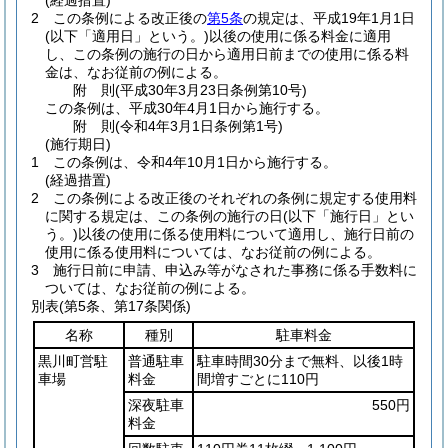
(経過措置)
2
この条例による改正後の
第5条
の規定は、平成19年1月1日
(以下「適用日」という。)
以後の使用に係る料金に適用
し、この条例の施行の日から適用日前までの使用に係る料
金は、なお従前の例による。
附
則
(平成30年3月23日
条例第10号)
この条例は、平成30年4月1日から施行する。
附
則
(令和4年3月1日
条例第1号)
(施行期日)
1
この条例は、令和4年10月1日から施行する。
(経過措置)
2
この条例による改正後のそれぞれの条例に規定する使用料
に関する規定は、この条例の施行の日
(以下「施行日」とい
う。)
以後の使用に係る使用料について適用し、施行日前の
使用に係る使用料については、なお従前の例による。
3
施行日前に申請、申込み等がなされた事務に係る手数料に
ついては、なお従前の例による。
別表
(第5条、第17条関係)
名称
種別
駐車料金
黒川町営駐
普通駐車
駐車時間30分まで無料、以後1時
車場
料金
間増すごとに110円
深夜駐車
550円
料金