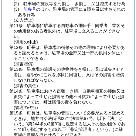
(2)
駐車場の施設等を汚損し、き損し、又は滅失する行為
(3)
前各号
のほか、駐車場の管理に支障を及ぼすおそれの
ある行為
(立入禁止)
第11条
駐車場に駐車する自動車の運転手、同乗者、乗客そ
の他用務のある者以外は、駐車場に立入ることができな
い。
(供用の休止)
第12条
町長は、駐車場の補修その他の理由により必要があ
ると認めるときは、駐車場の全部又は一部の供用を休止す
ることができる。
(損害賠償)
第13条
駐車場の施設その他物件をき損し、又は滅失させた
者は、速やかにこれを原状に回復し、又はその損害を賠償
しなければならない。
(損害の責任)
第14条
駐車場における盗難、き損、自動車相互の接触又は
衝突によって生じた損害その他不可抗力によって生じた損
害については、町は賠償の責を負わない。
(管理の代行)
第15条
町長は、駐車場の管理について必要があると認める
ときは、地方自治法
(昭和22年法律第67号。以下「法」と
いう。)
第244条の2第3項に規定する法人その他の団体であ
って町が指定するもの
(以下「指定管理者」という。)
に駐
車場の管理を行わせることができる。