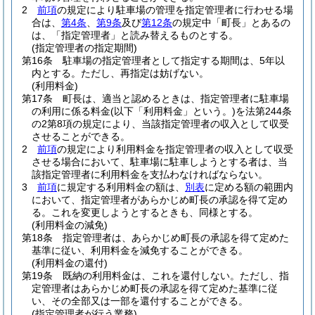
2
前項
の規定により駐車場の管理を指定管理者に行わせる場
合は、
第4条
、
第9条
及び
第12条
の規定中「町長」とあるの
は、「指定管理者」と読み替えるものとする。
(指定管理者の指定期間)
第16条
駐車場の指定管理者として指定する期間は、5年以
内とする。
ただし、再指定は妨げない。
(利用料金)
第17条
町長は、適当と認めるときは、指定管理者に駐車場
の利用に係る料金
(以下「利用料金」という。)
を法第244条
の2第8項の規定により、当該指定管理者の収入として収受
させることができる。
2
前項
の規定により利用料金を指定管理者の収入として収受
させる場合において、駐車場に駐車しようとする者は、当
該指定管理者に利用料金を支払わなければならない。
3
前項
に規定する利用料金の額は、
別表
に定める額の範囲内
において、指定管理者があらかじめ町長の承認を得て定め
る。
これを変更しようとするときも、同様とする。
(利用料金の減免)
第18条
指定管理者は、あらかじめ町長の承認を得て定めた
基準に従い、利用料金を減免することができる。
(利用料金の還付)
第19条
既納の利用料金は、これを還付しない。
ただし、指
定管理者はあらかじめ町長の承認を得て定めた基準に従
い、その全部又は一部を還付することができる。
(指定管理者が行う業務)