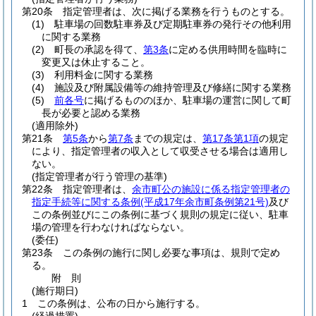
第20条
指定管理者は、次に掲げる業務を行うものとする。
(1)
駐車場の回数駐車券及び定期駐車券の発行その他利用
に関する業務
(2)
町長の承認を得て、
第3条
に定める供用時間を臨時に
変更又は休止すること。
(3)
利用料金に関する業務
(4)
施設及び附属設備等の維持管理及び修繕に関する業務
(5)
前各号
に掲げるもののほか、駐車場の運営に関して町
長が必要と認める業務
(適用除外)
第21条
第5条
から
第7条
までの規定は、
第17条第1項
の規定
により、指定管理者の収入として収受させる場合は適用し
ない。
(指定管理者が行う管理の基準)
第22条
指定管理者は、
余市町公の施設に係る指定管理者の
指定手続等に関する条例
(平成17年余市町条例第21号)
及び
この条例並びにこの条例に基づく規則の規定に従い、駐車
場の管理を行わなければならない。
(委任)
第23条
この条例の施行に関し必要な事項は、規則で定め
る。
附
則
(施行期日)
1
この条例は、公布の日から施行する。