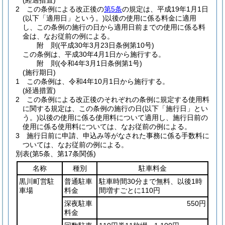
(経過措置)
2
この条例による改正後の
第5条
の規定は、平成19年1月1日
(以下「適用日」という。)
以後の使用に係る料金に適用
し、この条例の施行の日から適用日前までの使用に係る料
金は、なお従前の例による。
附
則
(平成30年3月23日
条例第10号)
この条例は、平成30年4月1日から施行する。
附
則
(令和4年3月1日
条例第1号)
(施行期日)
1
この条例は、令和4年10月1日から施行する。
(経過措置)
2
この条例による改正後のそれぞれの条例に規定する使用料
に関する規定は、この条例の施行の日
(以下「施行日」とい
う。)
以後の使用に係る使用料について適用し、施行日前の
使用に係る使用料については、なお従前の例による。
3
施行日前に申請、申込み等がなされた事務に係る手数料に
ついては、なお従前の例による。
別表
(第5条、第17条関係)
名称
種別
駐車料金
黒川町営駐
普通駐車
駐車時間30分まで無料、以後1時
車場
料金
間増すごとに110円
深夜駐車
550円
料金