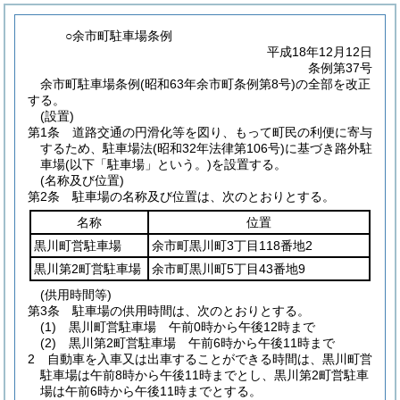
○余市町駐車場条例
平成18年12月12日
条例第37号
余市町駐車場条例(昭和63年余市町条例第8号)の全部を改正
する。
(設置)
第1条
道路交通の円滑化等を図り、もって町民の利便に寄与
するため、駐車場法
(昭和32年法律第106号)
に基づき路外駐
車場
(以下「駐車場」という。)
を設置する。
(名称及び位置)
第2条
駐車場の名称及び位置は、次のとおりとする。
名称
位置
黒川町営駐車場
余市町黒川町3丁目118番地2
黒川第2町営駐車場
余市町黒川町5丁目43番地9
(供用時間等)
第3条
駐車場の供用時間は、次のとおりとする。
(1)
黒川町営駐車場 午前0時から午後12時まで
(2)
黒川第2町営駐車場 午前6時から午後11時まで
2
自動車を入車又は出車することができる時間は、黒川町営
駐車場は午前8時から午後11時までとし、黒川第2町営駐車
場は午前6時から午後11時までとする。