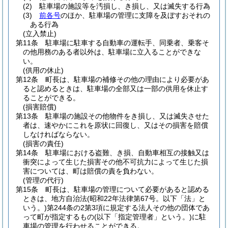
(2)
駐車場の施設等を汚損し、き損し、又は滅失する行為
(3)
前各号
のほか、駐車場の管理に支障を及ぼすおそれの
ある行為
(立入禁止)
第11条
駐車場に駐車する自動車の運転手、同乗者、乗客そ
の他用務のある者以外は、駐車場に立入ることができな
い。
(供用の休止)
第12条
町長は、駐車場の補修その他の理由により必要があ
ると認めるときは、駐車場の全部又は一部の供用を休止す
ることができる。
(損害賠償)
第13条
駐車場の施設その他物件をき損し、又は滅失させた
者は、速やかにこれを原状に回復し、又はその損害を賠償
しなければならない。
(損害の責任)
第14条
駐車場における盗難、き損、自動車相互の接触又は
衝突によって生じた損害その他不可抗力によって生じた損
害については、町は賠償の責を負わない。
(管理の代行)
第15条
町長は、駐車場の管理について必要があると認める
ときは、地方自治法
(昭和22年法律第67号。以下「法」と
いう。)
第244条の2第3項に規定する法人その他の団体であ
って町が指定するもの
(以下「指定管理者」という。)
に駐
車場の管理を行わせることができる。