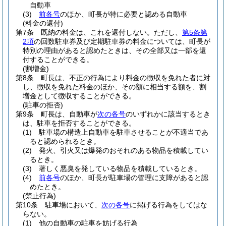
自動車
(3)
前各号
のほか、町長が特に必要と認める自動車
(料金の還付)
第7条
既納の料金は、これを還付しない。
ただし、
第5条第
2項
の回数駐車券及び定期駐車券の料金については、町長が
特別の理由があると認めたときは、その全部又は一部を還
付することができる。
(割増金)
第8条
町長は、不正の行為により料金の徴収を免れた者に対
し、徴収を免れた料金のほか、その額に相当する額を、割
増金として徴収することができる。
(駐車の拒否)
第9条
町長は、自動車が
次の各号
のいずれかに該当するとき
は、駐車を拒否することができる。
(1)
駐車場の構造上自動車を駐車させることが不適当であ
ると認められるとき。
(2)
発火、引火又は爆発のおそれのある物品を積載してい
るとき。
(3)
著しく悪臭を発している物品を積載しているとき。
(4)
前各号
のほか、町長が駐車場の管理に支障があると認
めたとき。
(禁止行為)
第10条
駐車場において、
次の各号
に掲げる行為をしてはな
らない。
(1)
他の自動車の駐車を妨げる行為