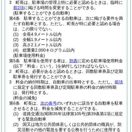
3
町長は、駐車場の管理上特に必要と認めるときは、臨時に
前2項
に掲げる時間を変更することができる。
(駐車することができる自動車)
第4条
駐車することができる自動車は、次に掲げる要件を満
たす自動車とする。
ただし、町長が特に必要と認める場合
は、この限りでない。
(1)
全長4.9メートル以内
(2)
全幅1.9メートル以内
(3)
高さ2.1メートル以内
(4)
総重量2,000キログラム以内
(駐車場使用料金)
第5条
駐車場を使用する者は、
別表
に定める駐車場使用料金
(以下「料金」という。)
を納付しなければならない。
2
町長は、必要があると認めるときは、回数駐車券及び定期
駐車券を発行することができる。
3
料金の納付時期は、自動車の出車時とする。
ただし、
前項
に規定する回数駐車券及び定期駐車券の料金の納付時期
は、発行時とする。
(料金の減免)
第6条
町長は、
次の各号
のいずれかに該当する自動車を駐車
させるときは、料金を減免することができる。
(1)
道路交通法
(昭和35年法律第105号)
第39条第1項に規定
する緊急自動車
(2)
国又は地方公共団体若しくは公共的団体の職員が、防
災活動その他の緊急を要する公務を行うために使用する