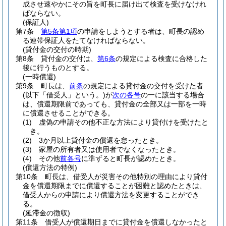
成させ速やかにその旨を町長に届け出て検査を受けなけれ
ばならない。
(保証人)
第7条
第5条第1項
の申請をしようとする者は、町長の認め
る連帯保証人をたてなければならない。
(貸付金の交付の時期)
第8条
貸付金の交付は、
第6条
の規定による検査に合格した
後に行うものとする。
(一時償還)
第9条
町長は、
前条
の規定による貸付金の交付を受けた者
(以下「借受人」という。)
が
次の各号
の一に該当する場合
は、償還期限前であっても、貸付金の全部又は一部を一時
に償還させることができる。
(1)
虚偽の申請その他不正な方法により貸付けを受けたと
き。
(2)
3か月以上貸付金の償還を怠ったとき。
(3)
家屋の所有者又は使用者でなくなったとき。
(4)
その他
前各号
に準ずると町長が認めたとき。
(償還方法の特例)
第10条
町長は、借受人が災害その他特別の理由により貸付
金を償還期限までに償還することが困難と認めたときは、
借受人からの申請により償還方法を変更することができ
る。
(延滞金の徴収)
第11条
借受人が償還期日までに貸付金を償還しなかったと