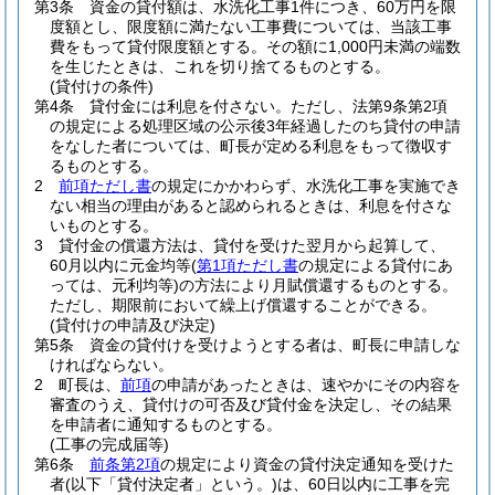
第3条
資金の貸付額は、水洗化工事1件につき、60万円を限
度額とし、限度額に満たない工事費については、当該工事
費をもって貸付限度額とする。
その額に1,000円未満の端数
を生じたときは、これを切り捨てるものとする。
(貸付けの条件)
第4条
貸付金には利息を付さない。
ただし、法第9条第2項
の規定による処理区域の公示後3年経過したのち貸付の申請
をなした者については、町長が定める利息をもって徴収す
るものとする。
2
前項ただし書
の規定にかかわらず、水洗化工事を実施でき
ない相当の理由があると認められるときは、利息を付さな
いものとする。
3
貸付金の償還方法は、貸付を受けた翌月から起算して、
60月以内に元金均等
(
第1項ただし書
の規定による貸付にあ
っては、元利均等)
の方法により月賦償還するものとする。
ただし、期限前において繰上げ償還することができる。
(貸付けの申請及び決定)
第5条
資金の貸付けを受けようとする者は、町長に申請しな
ければならない。
2
町長は、
前項
の申請があったときは、速やかにその内容を
審査のうえ、貸付けの可否及び貸付金を決定し、その結果
を申請者に通知するものとする。
(工事の完成届等)
第6条
前条第2項
の規定により資金の貸付決定通知を受けた
者
(以下「貸付決定者」という。)
は、60日以内に工事を完