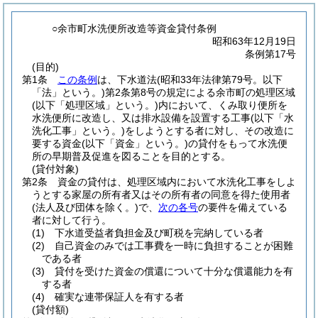
○余市町水洗便所改造等資金貸付条例
昭和63年12月19日
条例第17号
(目的)
第1条
この条例
は、下水道法
(昭和33年法律第79号。以下
「法」という。)
第2条第8号の規定による余市町の処理区域
(以下「処理区域」という。)
内において、くみ取り便所を
水洗便所に改造し、又は排水設備を設置する工事
(以下「水
洗化工事」という。)
をしようとする者に対し、その改造に
要する資金
(以下「資金」という。)
の貸付をもって水洗便
所の早期普及促進を図ることを目的とする。
(貸付対象)
第2条
資金の貸付は、処理区域内において水洗化工事をしよ
うとする家屋の所有者又はその所有者の同意を得た使用者
(法人及び団体を除く。)
で、
次の各号
の要件を備えている
者に対して行う。
(1)
下水道受益者負担金及び町税を完納している者
(2)
自己資金のみでは工事費を一時に負担することが困難
である者
(3)
貸付を受けた資金の償還について十分な償還能力を有
する者
(4)
確実な連帯保証人を有する者
(貸付額)