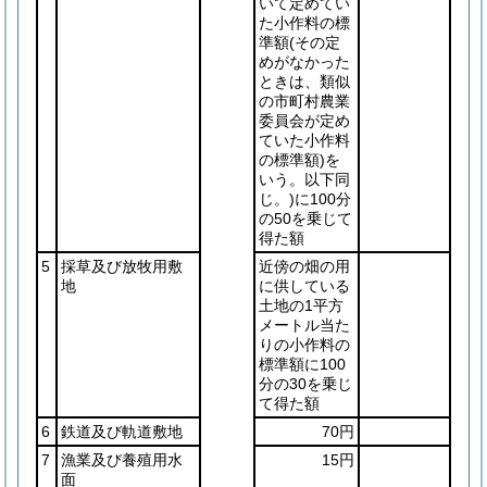
いて定めてい
た小作料の標
準額
(その定
めがなかった
ときは、類似
の市町村農業
委員会が定め
ていた小作料
の標準額)
を
いう。以下同
じ。)
に100分
の50を乗じて
得た額
5
採草及び放牧用敷
近傍の畑の用
地
に供している
土地の1平方
メートル当た
りの小作料の
標準額に100
分の30を乗じ
て得た額
6
鉄道及び軌道敷地
70円
7
漁業及び養殖用水
15円
面