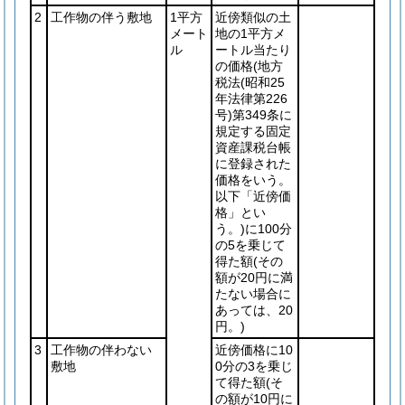
2
工作物の伴う敷地
1平方
近傍類似の土
メート
地の1平方メ
ル
ートル当たり
の価格
(地方
税法
(昭和25
年法律第226
号)
第349条に
規定する固定
資産課税台帳
に登録された
価格をいう。
以下「近傍価
格」とい
う。)
に100分
の5を乗じて
得た額
(その
額が20円に満
たない場合に
あっては、20
円。)
3
工作物の伴わない
近傍価格に10
敷地
0分の3を乗じ
て得た額
(そ
の額が10円に