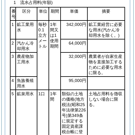
1 流水占用料(年額)
番
区分
単位
期間
単価
摘要
号
1
鉱工業用
毎秒
1年
342,000円
鉱工業経営に必要
水
0.1
間又
な用水
(汽かん冷
立方
は1
却用水を除く。)
メー
使用
2
汽かん冷
64,000円
トル
期間
却用水
3
農産物加
32,000円
農業者が自家生産
工用水
物を直接加工する
ために必要な用水
に限る。
4
魚族養殖
95,000円
用水
5
鉱泉用水
1口
1年
類似の土地
土地占用料を徴収
間
の価格
(地方
しない場合に限
税法
(昭和25
る。
年法律第226
号)
第349条
に規定する
固定資産課
税台帳に登