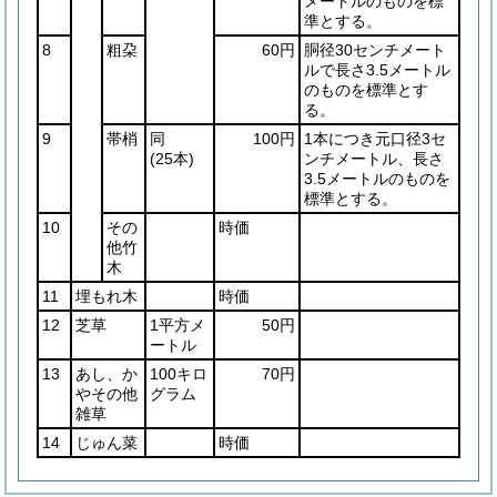
メートルのものを標
準とする。
8
粗朶
60円
胴径30センチメート
ルで長さ3.5メートル
のものを標準とす
る。
9
帯梢
同
100円
1本につき元口径3セ
(25本)
ンチメートル、長さ
3.5メートルのものを
標準とする。
10
その
時価
他竹
木
11
埋もれ木
時価
12
芝草
1平方メ
50円
ートル
13
あし、か
100キロ
70円
やその他
グラム
雑草
14
じゅん菜
時価