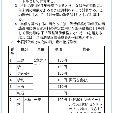
ートルとして計算する。
3 占用の期間が1年未満であるとき、又はその期間に1
年未満の端数があるときは月割をもって計算する。こ
の場合において、1月未満の端数は1月として計算す
る。
4 単価を算出するに当たっては、近傍価格が前年度の当
該占用に係る占用料の算定に用いた近傍価格に1.1を乗
じて得た額(以下「調整近傍価格」という。)を超える
場合には、当該調整近傍価格を近傍価格とする。
3 土石採取料その他の河川産出物採取料
番
区分
単位
単価
摘要
号
1
土砂
1立方メ
130円
ートル
2
砂
160円
3
切込砂利
160円
4
砂利
160円
栗石を含む。
5
玉石
210円
6
転石
890円
7
竹
木杭
一束
100円
胴径30センチメート
木
ルで元口径4センチメ
ートル以内、長さ1.2