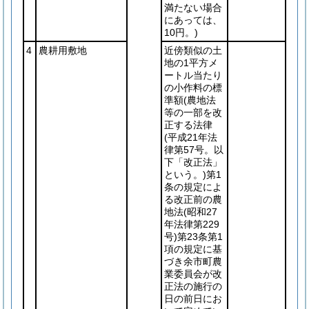
満たない場合
にあっては、
10円。)
4
農耕用敷地
近傍類似の土
地の1平方メ
ートル当たり
の小作料の標
準額
(農地法
等の一部を改
正する法律
(平成21年法
律第57号。以
下「改正法」
という。)
第1
条の規定によ
る改正前の農
地法
(昭和27
年法律第229
号)
第23条第1
項の規定に基
づき余市町農
業委員会が改
正法の施行の
日の前日にお