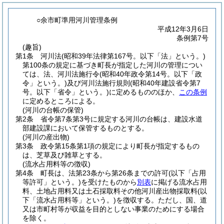
○余市町準用河川管理条例
平成12年3月6日
条例第7号
(趣旨)
第1条
河川法
(昭和39年法律第167号。以下「法」という。)
第100条の規定に基づき町長が指定した河川の管理につい
ては、法、河川法施行令
(昭和40年政令第14号。以下「政
令」という。)
及び河川法施行規則
(昭和40年建設省令第7
号。以下「省令」という。)
に定めるもののほか、
この条例
に定めるところによる。
(河川の台帳の保管)
第2条
省令第7条第3号に規定する河川の台帳は、建設水道
部建設課において保管するものとする。
(河川の産出物)
第3条
政令第15条第1項の規定により町長が指定するもの
は、芝草及び雑草とする。
(流水占用料等の徴収)
第4条
町長は、法第23条から第26条までの許可
(以下「占用
等許可」という。)
を受けたものから
別表
に掲げる流水占用
料、土地占用料又は土石採取料その他河川産出物採取料
(以
下「流水占用料等」という。)
を徴収する。
ただし、国、道
又は市町村等が収益を目的としない事業のためにする場合
を除く。