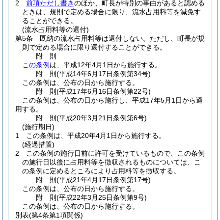
2
前項ただし書き
のほか、町長が特別の事由があると認める
ときは、規則で定める場合に限り、流水占用料等を減免す
ることができる。
(流水占用料等の還付)
第5条
既納の流水占用料等は還付しない。
ただし、町長が規
則で定める場合に限り還付することができる。
附
則
この条例
は、平成12年4月1日から施行する。
附
則
(平成14年6月17日
条例第34号)
この条例は、公布の日から施行する。
附
則
(平成17年6月16日
条例第22号)
この条例は、公布の日から施行し、平成17年5月1日から適
用する。
附
則
(平成20年3月21日
条例第6号)
(施行期日)
1
この条例は、平成20年4月1日から施行する。
(経過措置)
2
この条例の施行日前に許可を受けているもので、この条例
の施行日以後に占用料等を徴収されるものについては、こ
の条例に定めるところにより占用料等を徴収する。
附
則
(平成21年4月17日
条例第17号)
この条例は、公布の日から施行する。
附
則
(平成22年3月25日
条例第9号)
この条例は、公布の日から施行する。
別表
(第4条第1項関係)