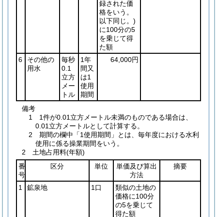
録された価
格をいう。
以下同じ。)
に100分の5
を乗じて得
た額
6
その他の
毎秒
1年
64,000円
用水
0.1
間又
立方
は1
メー
使用
トル
期間
備考
1 1件が0.01立方メートル未満のものである場合は、
0.01立方メートルとして計算する。
2 期間の欄中「1使用期間」とは、毎年度における水利
使用に係る操業期間をいう。
2 土地占用料(年額)
番
区分
単位
単価及び算出
摘要
号
方法
1
鉱泉地
1口
類似の土地の
価格に100分
の5を乗じて
得た額